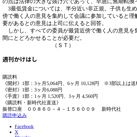
の点は法律の大きな抜け穴であって、早急に無期転換
3最低賃金については、半分近い非正規。子供も生め
傍で働く人の意見を集約して会議に参加していると理
要があるとの意見は上司に伝えると回答。
しかし、すべての委員が最賃近傍で働く人の意見を集
間にとどろかせることが必要だ。
（ＳＴ）
週刊かけはし
購読料
《開封》1部：3ヶ月5,064円、6ヶ月 10,128円 ※3部以上
《密封》1部：3ヶ月6,088円
《手渡》1部：1ヶ月 1,520円、3ヶ月 4,560円
《購読料・新時代社直送》
振替口座 ００８６０－４－１５６００９ 新時代社
購読申込み
Facebook
X