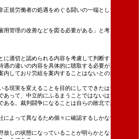
非正規労働者の処遇をめぐる闘いの一端としてその内
雇用管理の改善などを図る必要がある」と考える範囲
とに適切と認められる内容を考慮して判断するが、最
待遇の違いの内容を具体的に聴取する必要があるとの
案内しており労組を案内することはないとの回答であ
いる現実を変えることを目的にしてできたはずであ
であって、中立的にふるまうことではないはずであ
である。裁判闘争になることは自らの敗北であり、調
社によって異なるため個々に確認するしかないと回
野放しの状態になっていることが明らかとなった。こ