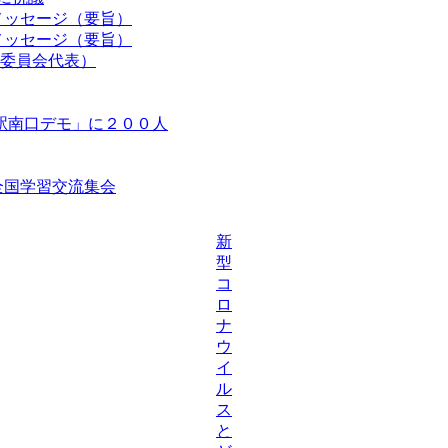
メッセージ（要旨）
メッセージ（要旨）
委員会代表）
駅南口デモ」に２００人
等全国学習交流集会
新
型
コ
ロ
ナ
ウ
イ
ル
ス
と