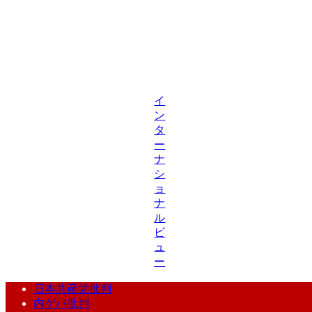
イ
ン
タ
ー
ナ
シ
ョ
ナ
ル
ビ
ュ
ー
日本共産党批判
内ゲバ批判