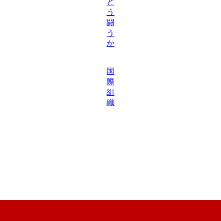
ど
う
闘
う
か
国
際
組
織