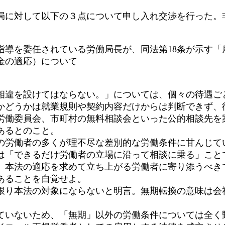
局に対して以下の３点について申し入れ交渉を行った。
指導を委任されている労働局長が、同法第18条が示す「
賃金の適応）について
違を設けてはならない。」については、個々の待遇ご
かどうかは就業規則や契約内容だけからは判断できず、
労働委員会、市町村の無料相談会といった公的相談先を
あるとのこと。
労働者の多くが理不尽な差別的な労働条件に甘んじて
は「できるだけ労働者の立場に沿って相談に乗る」こと
、本法の適応を求めて立ち上がる労働者に寄り添うべき
あることを自覚せよ。
り本法の対象にならないと明言。無期転換の意味は会
いないため、「無期」以外の労働条件については全く