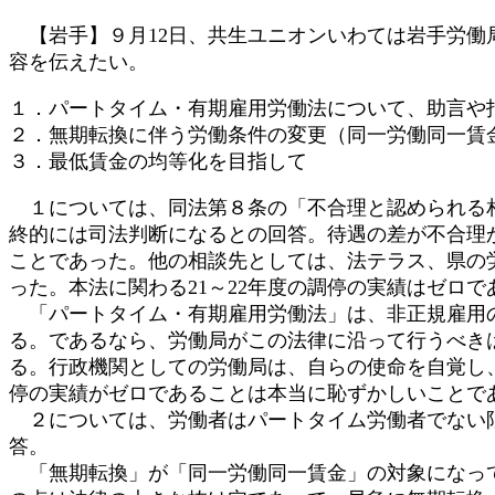
時
【岩手】９月12日、共生ユニオンいわては岩手労働
:
容を伝えたい。
１．パートタイム・有期雇用労働法について、助言や
２．無期転換に伴う労働条件の変更（同一労働同一
３．最低賃金の均等化を目指して
１については、同法第８条の「不合理と認められる相
終的には司法判断になるとの回答。待遇の差が不合理
ことであった。他の相談先としては、法テラス、県の
った。本法に関わる21～22年度の調停の実績はゼロで
「パートタイム・有期雇用労働法」は、非正規雇用の
る。であるなら、労働局がこの法律に沿って行うべき
る。行政機関としての労働局は、自らの使命を自覚し
停の実績がゼロであることは本当に恥ずかしいことで
２については、労働者はパートタイム労働者でない限
答。
「無期転換」が「同一労働同一賃金」の対象になって