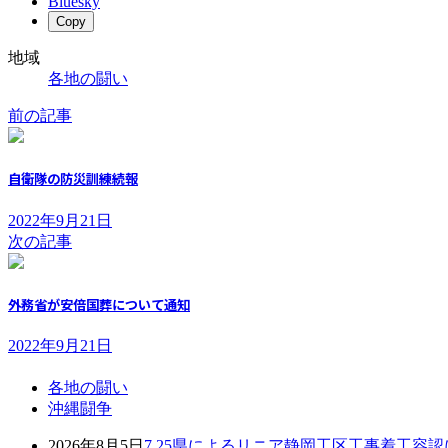
Bluesky
Copy
地域
各地の闘い
前の記事
自衛隊の防災訓練続報
2022年9月21日
次の記事
外務省が安倍国葬について通知
2022年9月21日
各地の闘い
沖縄闘争
2026年8月5日
7.25県によるリニア静岡工区工事着工容