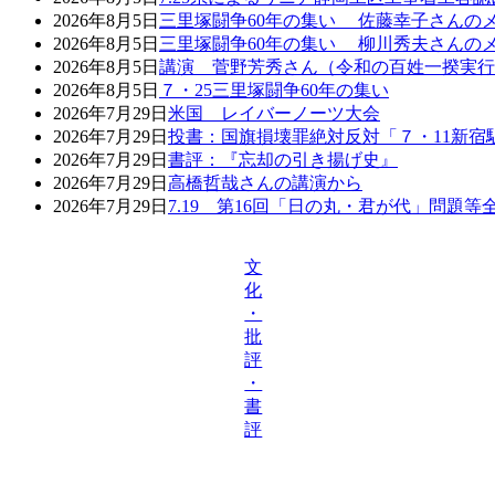
2026年8月5日
三里塚闘争60年の集い 佐藤幸子さんの
2026年8月5日
三里塚闘争60年の集い 柳川秀夫さんの
2026年8月5日
講演 菅野芳秀さん（令和の百姓一揆実行
2026年8月5日
７・25三里塚闘争60年の集い
2026年7月29日
米国 レイバーノーツ大会
2026年7月29日
投書：国旗損壊罪絶対反対「７・11新宿
2026年7月29日
書評：『忘却の引き揚げ史』
2026年7月29日
高橋哲哉さんの講演から
2026年7月29日
7.19 第16回「日の丸・君が代」問題
文
化
・
批
評
・
書
評