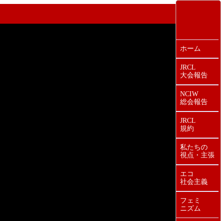
ホーム
JRCL
大会報告
NCIW
総会報告
JRCL
規約
私たちの
視点・主張
エコ
社会主義
フェミ
ニズム