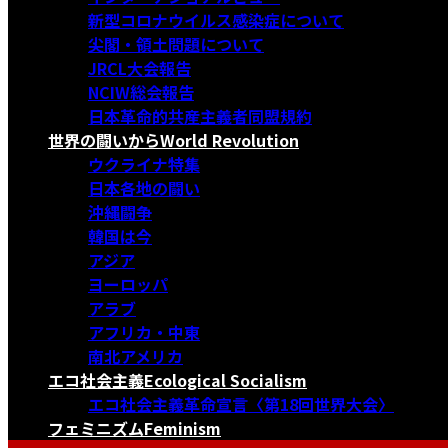
新型コロナウイルス感染症について
尖閣・領土問題について
JRCL大会報告
NCIW総会報告
日本革命的共産主義者同盟規約
世界の闘いから
World Revolution
ウクライナ特集
日本各地の闘い
沖縄闘争
韓国は今
アジア
ヨーロッパ
アラブ
アフリカ・中東
南北アメリカ
エコ社会主義
Ecological Socialism
エコ社会主義革命宣言〈第18回世界大会〉
フェミニズム
Feminism