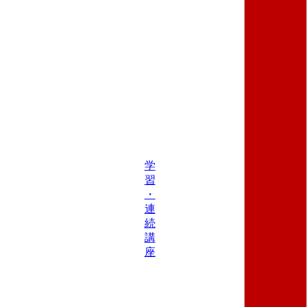
学
習
・
連
続
講
座