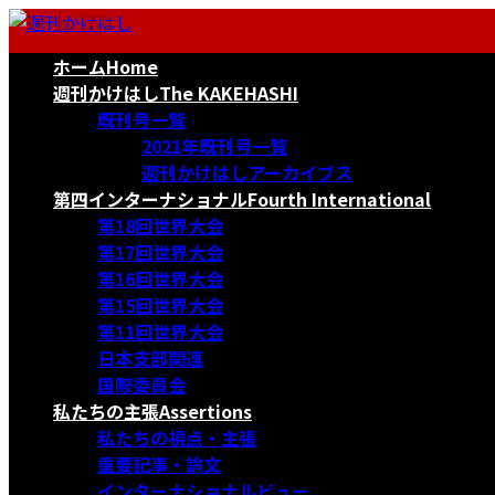
コ
ナ
ン
ビ
ホーム
Home
テ
ゲ
ン
ー
週刊かけはし
The KAKEHASHI
ツ
シ
既刊号一覧
へ
ョ
2021年既刊号一覧
ス
ン
週刊かけはしアーカイブス
キ
に
第四インターナショナル
Fourth International
ッ
移
第18回世界大会
プ
動
第17回世界大会
第16回世界大会
第15回世界大会
第11回世界大会
日本支部関連
国際委員会
私たちの主張
Assertions
私たちの視点・主張
重要記事・論文
インターナショナルビュー