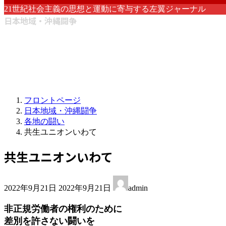
21世紀社会主義の思想と運動に寄与する左翼ジャーナル
日本地域・沖縄闘争
フロントページ
日本地域・沖縄闘争
各地の闘い
共生ユニオンいわて
共生ユニオンいわて
最
2022年9月21日
2022年9月21日
admin
終
更
非正規労働者の権利のために
新
差別を許さない闘いを
日