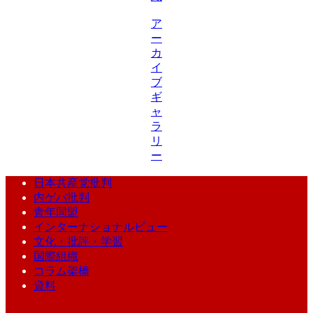
ア
ー
カ
イ
ブ
ギ
ャ
ラ
リ
ー
日本共産党批判
内ゲバ批判
青年同盟
インターナショナルビュー
文化・批評・学習
国際組織
コラム架橋
資料