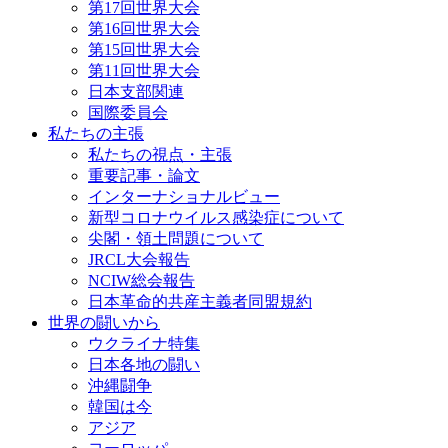
第17回世界大会
第16回世界大会
第15回世界大会
第11回世界大会
日本支部関連
国際委員会
私たちの主張
私たちの視点・主張
重要記事・論文
インターナショナルビュー
新型コロナウイルス感染症について
尖閣・領土問題について
JRCL大会報告
NCIW総会報告
日本革命的共産主義者同盟規約
世界の闘いから
ウクライナ特集
日本各地の闘い
沖縄闘争
韓国は今
アジア