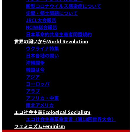
新型コロナウイルス感染症について
尖閣・領土問題について
JRCL大会報告
NCIW総会報告
日本革命的共産主義者同盟規約
世界の闘いから
World Revolution
ウクライナ特集
日本各地の闘い
沖縄闘争
韓国は今
アジア
ヨーロッパ
アラブ
アフリカ・中東
南北アメリカ
エコ社会主義
Ecological Socialism
エコ社会主義革命宣言〈第18回世界大会〉
フェミニズム
Feminism