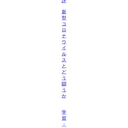
評
新
型
コ
ロ
ナ
ウ
イ
ル
ス
と
ど
う
闘
う
か
学
習
・