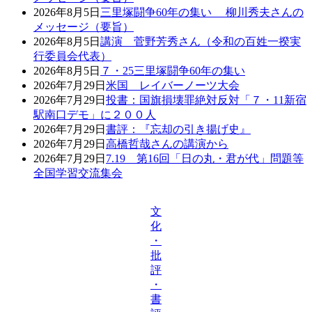
2026年8月5日
三里塚闘争60年の集い 柳川秀夫さんの
メッセージ（要旨）
2026年8月5日
講演 菅野芳秀さん（令和の百姓一揆実
行委員会代表）
2026年8月5日
７・25三里塚闘争60年の集い
2026年7月29日
米国 レイバーノーツ大会
2026年7月29日
投書：国旗損壊罪絶対反対「７・11新宿
駅南口デモ」に２００人
2026年7月29日
書評：『忘却の引き揚げ史』
2026年7月29日
高橋哲哉さんの講演から
2026年7月29日
7.19 第16回「日の丸・君が代」問題等
全国学習交流集会
文
化
・
批
評
・
書