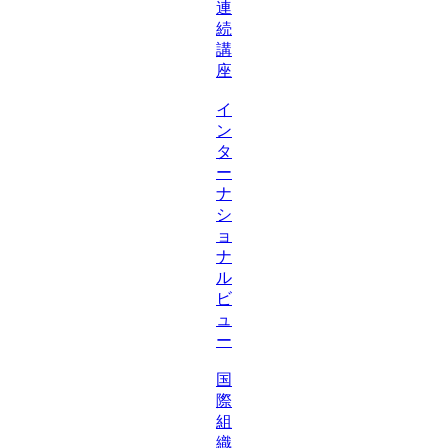
連
続
講
座
イ
ン
タ
ー
ナ
シ
ョ
ナ
ル
ビ
ュ
ー
国
際
組
織