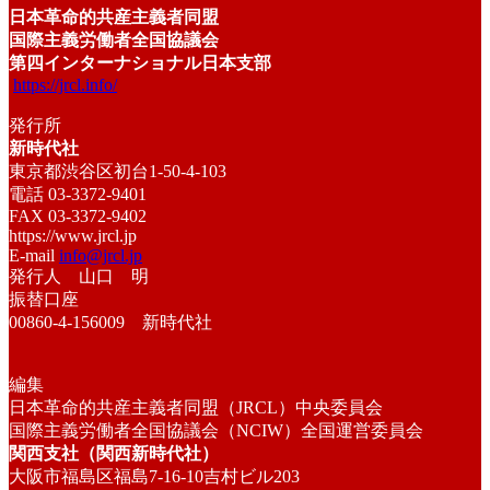
日本革命的共産主義者同盟
国際主義労働者全国協議会
第四インターナショナル日本支部
https://jrcl.info/
発行所
新時代社
東京都渋谷区初台1-50-4-103
電話 03-3372-9401
FAX 03-3372-9402
https://www.jrcl.jp
E-mail
info@jrcl.jp
発行人 山口 明
振替口座
00860-4-156009 新時代社
編集
日本革命的共産主義者同盟（JRCL）中央委員会
国際主義労働者全国協議会（NCIW）全国運営委員会
関西支社（関西新時代社）
大阪市福島区福島7-16-10吉村ビル203