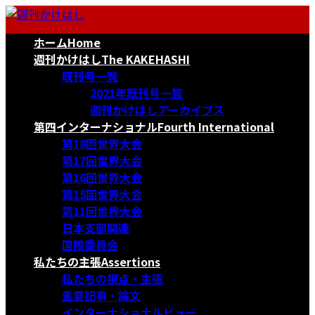
コ
ナ
ン
ビ
ホーム
Home
テ
ゲ
ン
ー
週刊かけはし
The KAKEHASHI
ツ
シ
既刊号一覧
へ
ョ
2021年既刊号一覧
ス
ン
週刊かけはしアーカイブス
キ
に
第四インターナショナル
Fourth International
ッ
移
第18回世界大会
プ
動
第17回世界大会
第16回世界大会
第15回世界大会
第11回世界大会
日本支部関連
国際委員会
私たちの主張
Assertions
私たちの視点・主張
重要記事・論文
インターナショナルビュー