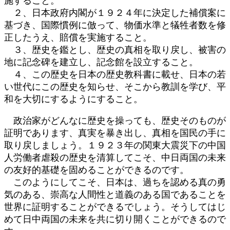
施すること。
２、日本政府内閣が１９２４年に決定した補償案に
基づき、国際慣例に倣って、物価水準と犠牲者数を修
正したうえ、賠償を実施すること。
３、歴史を鑑とし、歴史の真相を取り戻し、被害の
地に記念碑を建立し、記念館を設立すること。
４、この歴史を日本の歴史教科書に載せ、日本の若
い世代にこの歴史を知らせ、そこから教訓を学び、平
和を大切にするようにすること。
政治家がどんなに歴史を操っても、歴史そのものが
証明であります、真実を暴き出し、真相を国民の手に
取り戻しましょう。１９２３年の関東大震災下の中国
人労働者虐殺の歴史を清算してこそ、中日両国の未来
の友好的基礎を固めることができるのです。
このようにしてこそ、日本は、過ちを認める真の勇
気のある、崇高な人間性と道義のある国であることを
世界に証明することができるでしょう。そうしてはじ
めて日中両国の未来を共に切り開くことができるので