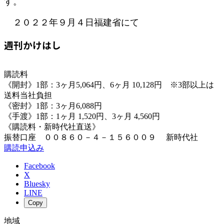
す。
２０２２年９月４日福建省にて
週刊かけはし
購読料
《開封》1部：3ヶ月5,064円、6ヶ月 10,128円 ※3部以上は
送料当社負担
《密封》1部：3ヶ月6,088円
《手渡》1部：1ヶ月 1,520円、3ヶ月 4,560円
《購読料・新時代社直送》
振替口座 ００８６０－４－１５６００９ 新時代社
購読申込み
Facebook
X
Bluesky
LINE
Copy
地域