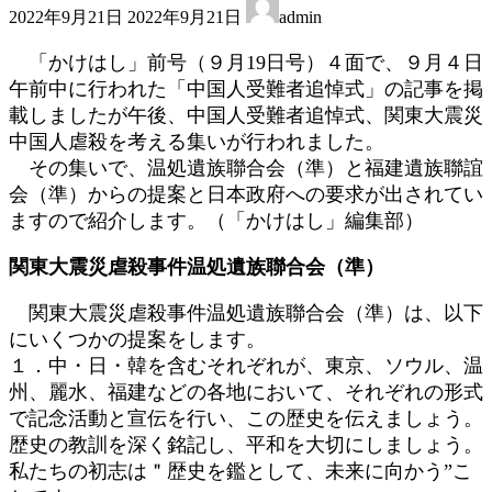
2022年9月21日
2022年9月21日
admin
終
更
「かけはし」前号（９月19日号）４面で、９月４日
新
午前中に行われた「中国人受難者追悼式」の記事を掲
日
載しましたが午後、中国人受難者追悼式、関東大震災
時
:
中国人虐殺を考える集いが行われました。
その集いで、温処遺族聯合会（準）と福建遺族聯誼
会（準）からの提案と日本政府への要求が出されてい
ますので紹介します。（「かけはし」編集部）
関東大震災虐殺事件温処遺族聯合会（準）
関東大震災虐殺事件温処遺族聯合会（準）は、以下
にいくつかの提案をします。
１．中・日・韓を含むそれぞれが、東京、ソウル、温
州、麗水、福建などの各地において、それぞれの形式
で記念活動と宣伝を行い、この歴史を伝えましょう。
歴史の教訓を深く銘記し、平和を大切にしましょう。
私たちの初志は＂歴史を鑑として、未来に向かう”こ