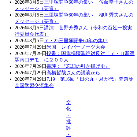
2026年8月5日
三里塚闘争60年の集い 佐藤幸子さんの
メッセージ（要旨）
2026年8月5日
三里塚闘争60年の集い 柳川秀夫さんの
メッセージ（要旨）
2026年8月5日
講演 菅野芳秀さん（令和の百姓一揆実
行委員会代表）
2026年8月5日
７・25三里塚闘争60年の集い
2026年7月29日
米国 レイバーノーツ大会
2026年7月29日
投書：国旗損壊罪絶対反対「７・11新宿
駅南口デモ」に２００人
2026年7月29日
書評：『忘却の引き揚げ史』
2026年7月29日
高橋哲哉さんの講演から
2026年7月29日
7.19 第16回「日の丸・君が代」問題等
全国学習交流集会
文
化
・
批
評
・