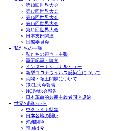
第18回世界大会
第17回世界大会
第16回世界大会
第15回世界大会
第11回世界大会
日本支部関連
国際委員会
私たちの主張
私たちの視点・主張
重要記事・論文
インターナショナルビュー
新型コロナウイルス感染症について
尖閣・領土問題について
JRCL大会報告
NCIW総会報告
日本革命的共産主義者同盟規約
世界の闘いから
ウクライナ特集
日本各地の闘い
沖縄闘争
韓国は今