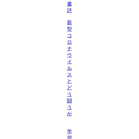
書
評
新
型
コ
ロ
ナ
ウ
イ
ル
ス
と
ど
う
闘
う
か
学
習