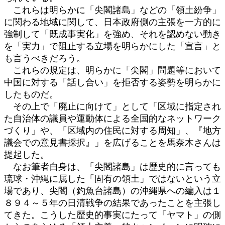
これらは明らかに「尖閣諸島」などの「領土紛争」
に関わる地域に関して、日本政府側の主張を一方的に
強制して「既成事実化」を強め、それを認めない動き
を「実力」で阻止する立場を明らかにした「宣言」と
も言うべきだろう。
これらの規定は、明らかに「尖閣」問題等において
中国に対する「話し合い」を拒否する姿勢を明らかに
したものだ。
その上で「廃止に向けて」として「区域に指定され
た自治体の議員や運動体による全国的なネットワーク
づくり」や、「区域内の住民に対する周知」、『地方
議会での意見書採択』」を広げることを馬奈木さんは
提起した。
なお筆者自身は、「尖閣諸島」は歴史的に言っても
琉球・沖縄に属した「固有の領土」ではないという立
場であり、尖閣（釣魚台諸島）の沖縄県への編入は１
８９４～５年の日清戦争の結果であったことを主張し
てきた。こうした歴史的事実にたって「ヤマト」の側