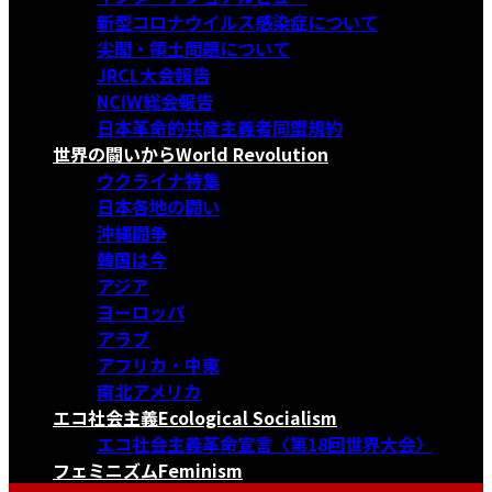
新型コロナウイルス感染症について
尖閣・領土問題について
JRCL大会報告
NCIW総会報告
日本革命的共産主義者同盟規約
世界の闘いから
World Revolution
ウクライナ特集
日本各地の闘い
沖縄闘争
韓国は今
アジア
ヨーロッパ
アラブ
アフリカ・中東
南北アメリカ
エコ社会主義
Ecological Socialism
エコ社会主義革命宣言〈第18回世界大会〉
フェミニズム
Feminism