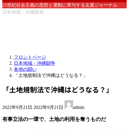
21世紀社会主義の思想と運動に寄与する左翼ジャーナル
日本地域・沖縄闘争
フロントページ
日本地域・沖縄闘争
各地の闘い
「土地規制法で沖縄はどうなる？」
「土地規制法で沖縄はどうなる？」
最
2022年9月21日
2022年9月21日
admin
終
更
有事立法の一環で、土地の利用を奪うものだ
新
日