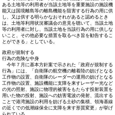
ある土地等の利用者が当該土地等を重要施設の施設機
能又は国境離島等の離島機能を阻害する行為の用に供
し、又は供する明らかなおそれがあると認めるとき
は、土地等利用状況審議会の意見を聴いて、当該土地
等の利用者に対し、当該土地を当該行為の用に供しな
いこと、その他必要な措置を取るべき旨を勧告するこ
とができる」としている。
政府が規制する
行為の危険な中身
今年７月に基本方針案で示された「政府が規制する
行為」には、「自衛隊の航空機の離着陸の妨げとなる
工作物の設置、自衛隊のレーダーの運用の妨げとなる
工作物の設置、施設機能に支障を来すレーザー光など
の光の照射、施設に物理的被害をもたらす投射装置を
用いた物の投射、施設への妨害電波の発射、流出する
ことで港湾施設の利用を妨げる土砂の集積、領海基線
の近くでの低潮線保全に支障を来す形質変更」が挙げ
られている。