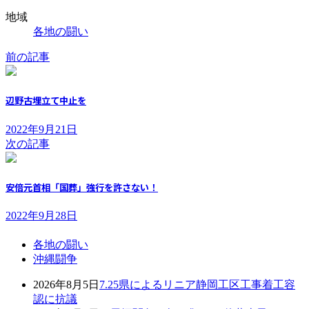
地域
各地の闘い
前の記事
辺野古埋立て中止を
2022年9月21日
次の記事
安倍元首相「国葬」強行を許さない！
2022年9月28日
各地の闘い
沖縄闘争
2026年8月5日
7.25県によるリニア静岡工区工事着工容
認に抗議