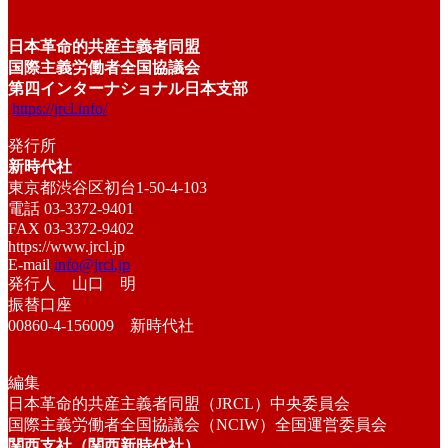
日本革命的共産主義者同盟
国際主義労働者全国協議会
第四インターナショナル日本支部
https://jrcl.info/
発行所
新時代社
東京都渋谷区初台1-50-4-103
電話 03-3372-9401
FAX 03-3372-9402
https://www.jrcl.jp
E-mail
info@jrcl.jp
発行人 山口 明
振替口座
00860-4-156009 新時代社
編集
日本革命的共産主義者同盟（JRCL）中央委員会
国際主義労働者全国協議会（NCIW）全国運営委員会
関西支社（関西新時代社）