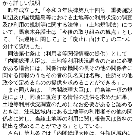
から詳しい説明
昨年成立した「令和３年法律第八十四号 重要施設
周辺及び国境離島等における土地等の利用状況の調査
及び利用の規制等に関する法律」（土地規制法）につ
いて、馬奈木弁護士は「今後の取り組みの観点」とし
て、「法運用に関して」と「廃止に向けて」の二つに
分けて説明した。
同法第七条は（利用者等関係情報の提供）として
「内閣総理大臣は、土地等利用状況調査のために必要
がある場合には、関係行政機関の長その他の関係者に
関する情報のうちその者の氏名又は名称、住所その他
政令で定めるものの提供を求めることができる」。
また同八条は、「内閣総理大臣は、前条第一項の規
定により、同項に規定する情報の提供を求めた結果、
土地等利用状況調査のためになお必要があると認める
ときは、注視区域内にある土地等の利用者その他の関
係者に対し、当該土地等の利用に関し報告又は資料の
提出を求めることができる」としている。
さらに第九条では「内閣総理大臣は、注視区域内に