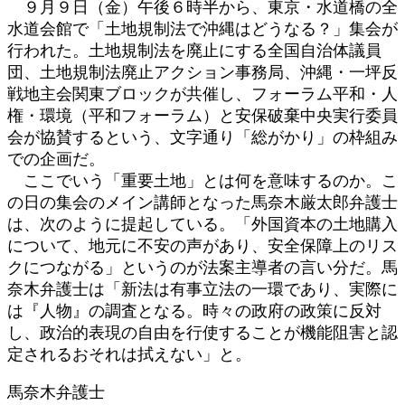
９月９日（金）午後６時半から、東京・水道橋の全
時
水道会館で「土地規制法で沖縄はどうなる？」集会が
:
行われた。土地規制法を廃止にする全国自治体議員
団、土地規制法廃止アクション事務局、沖縄・一坪反
戦地主会関東ブロックが共催し、フォーラム平和・人
権・環境（平和フォーラム）と安保破棄中央実行委員
会が協賛するという、文字通り「総がかり」の枠組み
での企画だ。
ここでいう「重要土地」とは何を意味するのか。こ
の日の集会のメイン講師となった馬奈木厳太郎弁護士
は、次のように提起している。「外国資本の土地購入
について、地元に不安の声があり、安全保障上のリス
クにつながる」というのが法案主導者の言い分だ。馬
奈木弁護士は「新法は有事立法の一環であり、実際に
は『人物』の調査となる。時々の政府の政策に反対
し、政治的表現の自由を行使することが機能阻害と認
定されるおそれは拭えない」と。
馬奈木弁護士