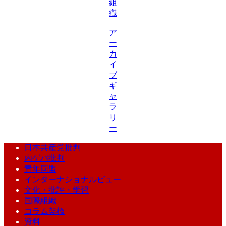
組
織
ア
ー
カ
イ
ブ
ギ
ャ
ラ
リ
ー
日本共産党批判
内ゲバ批判
青年同盟
インターナショナルビュー
文化・批評・学習
国際組織
コラム架橋
資料