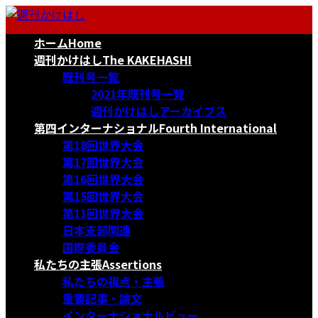
コ
ナ
ン
ビ
ホーム
Home
テ
ゲ
ン
ー
週刊かけはし
The KAKEHASHI
ツ
シ
既刊号一覧
へ
ョ
2021年既刊号一覧
ス
ン
週刊かけはしアーカイブス
キ
に
第四インターナショナル
Fourth International
ッ
移
第18回世界大会
プ
動
第17回世界大会
第16回世界大会
第15回世界大会
第11回世界大会
日本支部関連
国際委員会
私たちの主張
Assertions
私たちの視点・主張
重要記事・論文
インターナショナルビュー