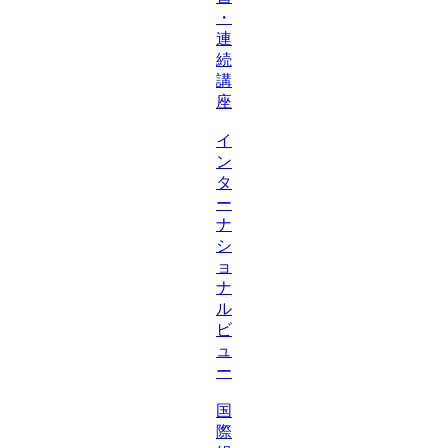
・
連
続
講
座
イ
ン
タ
ー
ナ
シ
ョ
ナ
ル
ビ
ュ
ー
国
際