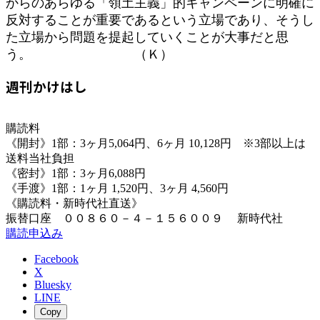
からのあらゆる「領土主義」的キャンペーンに明確に
反対することが重要であるという立場であり、そうし
た立場から問題を提起していくことが大事だと思
う。 （Ｋ）
週刊かけはし
購読料
《開封》1部：3ヶ月5,064円、6ヶ月 10,128円 ※3部以上は
送料当社負担
《密封》1部：3ヶ月6,088円
《手渡》1部：1ヶ月 1,520円、3ヶ月 4,560円
《購読料・新時代社直送》
振替口座 ００８６０－４－１５６００９ 新時代社
購読申込み
Facebook
X
Bluesky
LINE
Copy