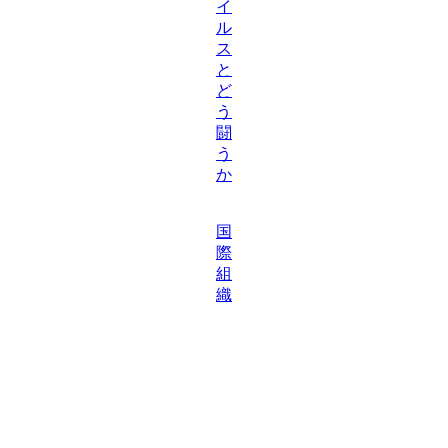
イ
ル
ス
と
ど
う
闘
う
か
国
際
組
織