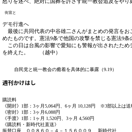
怒りを述べ、絶対に国葬を許さず統一教会追及をやり
 街宣と
デモ行進へ
最後に共同代表の中谷雄二さんがまとめの発言をおこ
めたものです。憲法9条で他国の攻撃を禁じる憲法9
この日は台風の影響で愛知にも警報が出されたためデ
を終えた。 （越中）
自民党と統一教会の癒着を具体的に暴露（9.19）
週刊かけはし
購読料
《開封》1部：3ヶ月5,064円、6ヶ月 10,128円 ※3部以上
《密封》1部：3ヶ月6,088円
《手渡》1部：1ヶ月 1,520円、3ヶ月 4,560円
《購読料・新時代社直送》
振替口座 ００８６０－４－１５６００９ 新時代社