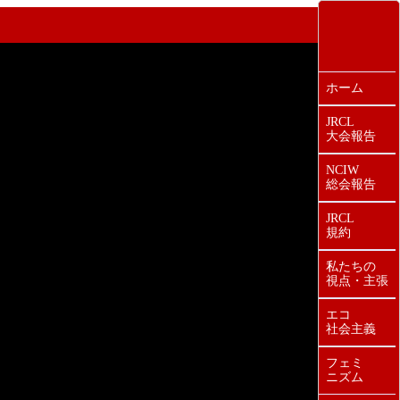
ホーム
JRCL
大会報告
NCIW
総会報告
JRCL
規約
私たちの
視点・主張
エコ
社会主義
フェミ
ニズム