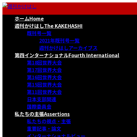
コ
ナ
ン
ビ
ホーム
Home
テ
ゲ
ン
ー
週刊かけはし
The KAKEHASHI
ツ
シ
既刊号一覧
へ
ョ
2021年既刊号一覧
ス
ン
週刊かけはしアーカイブス
キ
に
第四インターナショナル
Fourth International
ッ
移
第18回世界大会
プ
動
第17回世界大会
第16回世界大会
第15回世界大会
第11回世界大会
日本支部関連
国際委員会
私たちの主張
Assertions
私たちの視点・主張
重要記事・論文
インターナショナルビュー