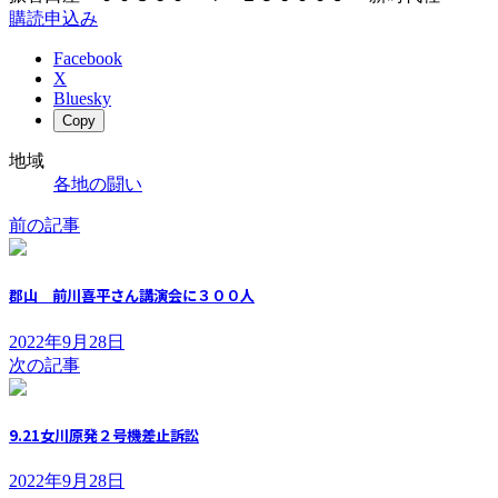
購読申込み
Facebook
X
Bluesky
Copy
地域
各地の闘い
前の記事
郡山 前川喜平さん講演会に３００人
2022年9月28日
次の記事
9.21女川原発２号機差止訴訟
2022年9月28日