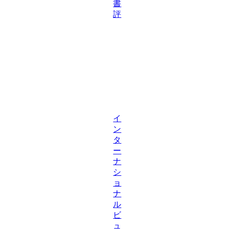
書
評
イ
ン
タ
ー
ナ
シ
ョ
ナ
ル
ビ
ュ