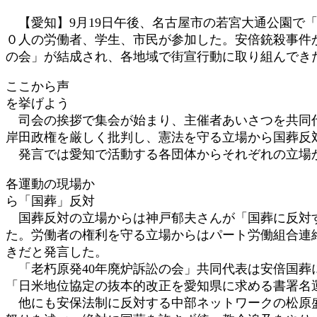
時
【愛知】9月19日午後、名古屋市の若宮大通公園で「
:
０人の労働者、学生、市民が参加した。安倍銃殺事件
の会」が結成され、各地域で街宣行動に取り組んでき
ここから声
を挙げよう
司会の挨拶で集会が始まり、主催者あいさつを共同代
岸田政権を厳しく批判し、憲法を守る立場から国葬反
発言では愛知で活動する各団体からそれぞれの立場か
各運動の現場か
ら「国葬」反対
国葬反対の立場からは神戸郁夫さんが「国葬に反対す
た。労働者の権利を守る立場からはパート労働組合連
きだと発言した。
「老朽原発40年廃炉訴訟の会」共同代表は安倍国葬
「日米地位協定の抜本的改正を愛知県に求める書署名
他にも安保法制に反対する中部ネットワークの松原盛