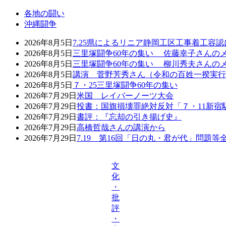
各地の闘い
沖縄闘争
2026年8月5日
7.25県によるリニア静岡工区工事着工容
2026年8月5日
三里塚闘争60年の集い 佐藤幸子さんの
2026年8月5日
三里塚闘争60年の集い 柳川秀夫さんの
2026年8月5日
講演 菅野芳秀さん（令和の百姓一揆実行
2026年8月5日
７・25三里塚闘争60年の集い
2026年7月29日
米国 レイバーノーツ大会
2026年7月29日
投書：国旗損壊罪絶対反対「７・11新宿
2026年7月29日
書評：『忘却の引き揚げ史』
2026年7月29日
高橋哲哉さんの講演から
2026年7月29日
7.19 第16回「日の丸・君が代」問題
文
化
・
批
評
・