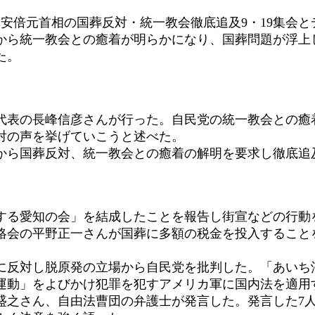
安倍元首相の国葬反対・統一教会徹底追及9・19集会
から統一教会との癒着が明らかになり、国葬問題が浮上
た。
表の長峰信彦さんが行った。自民党の統一教会との癒
対の声を挙げていこうと述べた。
ら国葬反対、統一教会との癒着の解明を要求し徹底追
る愛知の会」を結成したことを報告し街宣などの行動
絡会の平野正一さんが国葬に多額の税金を投入すること
に反対し脱原発の立場から自民党を批判した。「あいち
運動」をよびかけ犯罪を犯すアメリカ軍に国内法を適用
之さん、自由法曹団の弁護士が発言した。発言した7