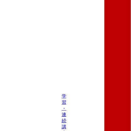
学
習
・
連
続
講