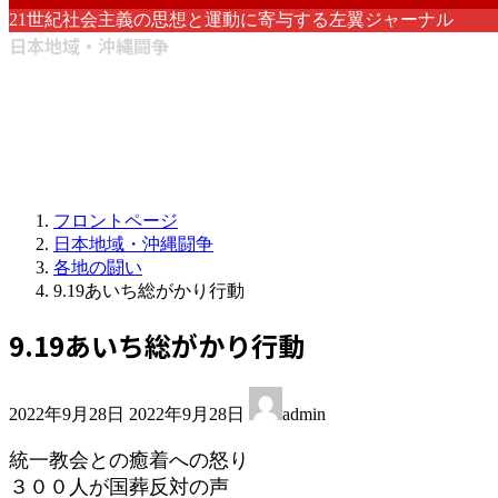
21世紀社会主義の思想と運動に寄与する左翼ジャーナル
日本地域・沖縄闘争
フロントページ
日本地域・沖縄闘争
各地の闘い
9.19あいち総がかり行動
9.19あいち総がかり行動
最
2022年9月28日
2022年9月28日
admin
終
更
統一教会との癒着への怒り
新
３００人が国葬反対の声
日