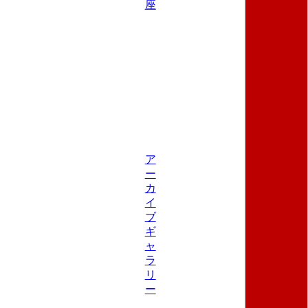
座
ア
ー
カ
イ
ブ
ギ
ャ
ラ
リ
ー