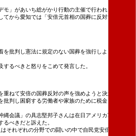
とデモ」があいち総がかり行動の主催で行われ、約３０
してから愛知では「安倍元首相の国葬に反対する愛知
着を批判し憲法に規定のない国葬を強行しようとする
及するべきと怒りをこめて発言した。
を重ねて安倍の国葬反対の声を強めようと決意を述べ
を批判し困窮する労働者や家族のために税金を使うべ
沖縄会議」の具志堅邦子さんは在日アメリカ軍に対し
するべきだと訴えた。
人はそれぞれの分野での闘いの中で自民党安倍政権への