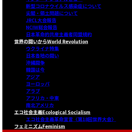
新型コロナウイルス感染症について
尖閣・領土問題について
JRCL大会報告
NCIW総会報告
日本革命的共産主義者同盟規約
世界の闘いから
World Revolution
ウクライナ特集
日本各地の闘い
沖縄闘争
韓国は今
アジア
ヨーロッパ
アラブ
アフリカ・中東
南北アメリカ
エコ社会主義
Ecological Socialism
エコ社会主義革命宣言〈第18回世界大会〉
フェミニズム
Feminism