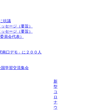
認に抗議
メッセージ（要旨）
メッセージ（要旨）
委員会代表）
駅南口デモ」に２００人
等全国学習交流集会
新
型
コ
ロ
ナ
ウ