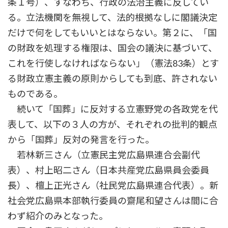
条１号）、すなわち、行政の法治主義に反してい
る。立法機関を無視して、法的根拠なしに閣議決定
だけで何をしてもいいとはならない。第２に、「国
の財政を処理する権限は、国会の議決に基づいて、
これを行使しなければならない」（憲法83条）とす
る財政立憲主義の原則からしても到底、許されない
ものである。
続いて「国葬」に反対する立憲野党の各政党を代
表して、以下の３人の方が、それぞれの批判的観点
から「国葬」反対の発言を行った。
若林新三さん（立憲民主党広島県連合会副代
表）、村上昭二さん（日本共産党広島県員会委員
長）、檀上正光さん（社民党広島県連合代表）。新
社会党広島県本部執行委員の齋尾和望さんは間に合
わず紹介のみとなった。