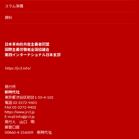
コラム架橋
資料
日本革命的共産主義者同盟
国際主義労働者全国協議会
第四インターナショナル日本支部
https://jrcl.info/
発行所
新時代社
東京都渋谷区初台1-50-4-103
電話 03-3372-9401
FAX 03-3372-9402
https://www.jrcl.jp
E-mail
info@jrcl.jp
発行人 山口 明
振替口座
00860-4-156009 新時代社