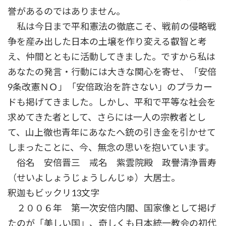
誉があるのではありません。
私は今日まで平和憲法の徹底こそ、戦前の侵略戦
争を産み出した日本の土壌を作り変える叡智と考
え、仲間とともに活動してきました。ですから私は
あなたの発言・行動には大きな関心を寄せ、「安倍
9条改憲ＮＯ」「安倍政治を許さない」のプラカー
ドも掲げてきました。しかし、平和で平等な社会を
求めてきた者として、さらには一人の宗教者とし
て、山上徹也青年にあなたへ銃の引き金を引かせて
しまったことに、今、無念の思いを抱いています。
俗名 安倍晋三 戒名 紫雲院殿 政譽清浄晋寿
（せいよしょうじょうしんじゅ）大居士。
釈迦もビックリ13文字
２００６年 第一次安倍内閣、国家像として掲げ
たのが「美しい国」、奇しくも日本統一教会の初代