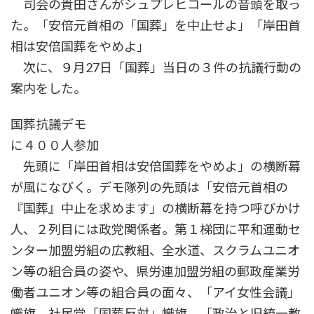
司会の貴田さんがシュプレヒコールの音頭を取っ
た。「安倍元首相の「国葬」を中止せよ」「岸田首
相は安倍国葬をやめよ」
次に、９月27日「国葬」当日の３件の抗議行動の
案内をした。
国葬抗議デモ
に４００人参加
先頭に「岸田首相は安倍国葬をやめよ」の横断幕
が風になびく。デモ隊列の先頭は「安倍元首相の
『国葬』中止を求めます」の横断幕を持つ呼びかけ
人、２列目には政党関係者。第１梯団に平和運動セ
ンター加盟労組の広教組、全水道、スクラムユニオ
ン等の組合員の姿や、県労連加盟労組の郵政産業労
働者ユニオン等の組合員の面々、「アイ女性会議」
幟旗、社民党「国葬反対」幟旗、「政治と旧統一教