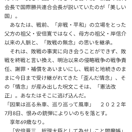
会長で国際勝共連合会長が説いていたのが「美しい
国」。
あなたは、戦前、「非戦・平和」の立場をとった
父方の祖父・安倍寛ではなく、母方の祖父・岸信介
以来の人脈と、「敗戦の無念」の思いを継承。
それは、敗戦の事実に向き会うことができず、敗
戦を終戦と言い換え、明治以来の侵略戦争の戦争責
任、謝罪・補償をあいまいにし、戦前と地続きのま
まに今日まで受け継がれてきた「歪んだ情念」、そ
の「情念」が産み出した呪文こそは、「憲法改
正」。あなたはそこに逃げ込んだ。
「因果は巡る糸車、巡り巡って風車」 ２０２２年
7月8日、恨みの銃弾によりいのちを落とす。
享年69歳なり。
「安倍晋三 総理大臣として為せしこと閻魔帳」