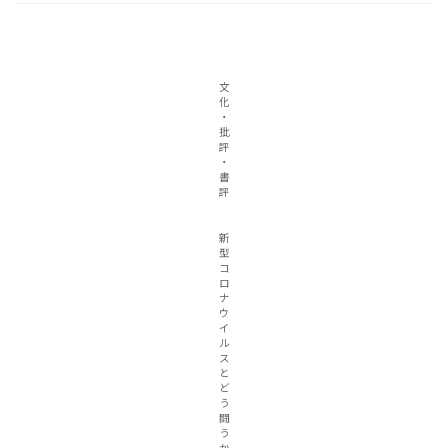
文
化
・
批
評
・
書
評
新
型
コ
ロ
ナ
ウ
イ
ル
ス
と
ど
う
闘
う