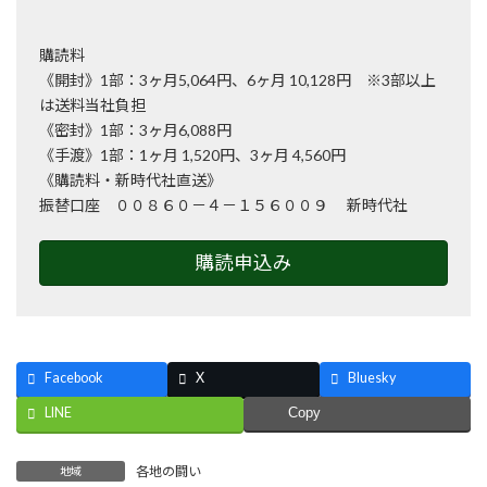
購読料
《開封》1部：3ヶ月5,064円、6ヶ月 10,128円 ※3部以上
は送料当社負担
《密封》1部：3ヶ月6,088円
《手渡》1部：1ヶ月 1,520円、3ヶ月 4,560円
《購読料・新時代社直送》
振替口座 ００８６０－４－１５６００９ 新時代社
購読申込み
Facebook
X
Bluesky
LINE
Copy
各地の闘い
地域