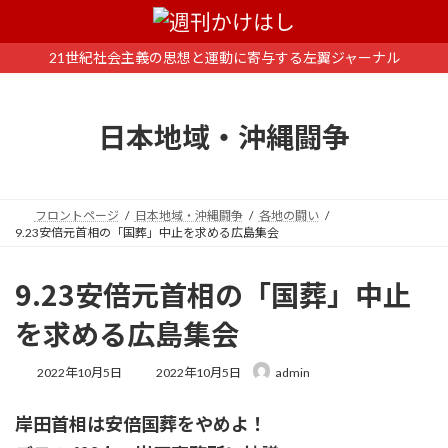
コ
ナ
ン
ビ
テ
ゲ
21世紀社会主義の思想と運動に寄与する左翼ジャーナル
ン
ー
ツ
シ
へ
ョ
日本地域・沖縄闘争
ス
ン
キ
に
ッ
移
プ
動
フロントページ
日本地域・沖縄闘争
各地の闘い
9.23安倍元首相の「国葬」中止を求める広島集会
9.23安倍元首相の「国葬」中止
を求める広島集会
最
2022年10月5日
2022年10月5日
admin
終
更
岸田首相は安倍国葬をやめよ！
新
日