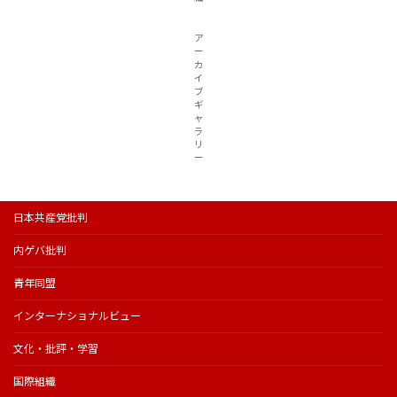
ア
ー
カ
イ
ブ
ギ
ャ
ラ
リ
ー
日本共産党批判
内ゲバ批判
青年同盟
インターナショナルビュー
文化・批評・学習
国際組織