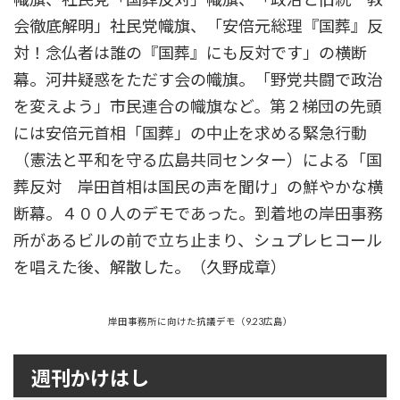
会徹底解明」社民党幟旗、「安倍元総理『国葬』反
対！念仏者は誰の『国葬』にも反対です」の横断
幕。河井疑惑をただす会の幟旗。「野党共闘で政治
を変えよう」市民連合の幟旗など。第２梯団の先頭
には安倍元首相「国葬」の中止を求める緊急行動
（憲法と平和を守る広島共同センター）による「国
葬反対 岸田首相は国民の声を聞け」の鮮やかな横
断幕。４００人のデモであった。到着地の岸田事務
所があるビルの前で立ち止まり、シュプレヒコール
を唱えた後、解散した。（久野成章）
岸田事務所に向けた抗議デモ（9.23広島）
週刊かけはし