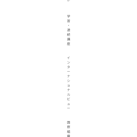
か
学
習
・
連
続
講
座
イ
ン
タ
ー
ナ
シ
ョ
ナ
ル
ビ
ュ
ー
国
際
組
織