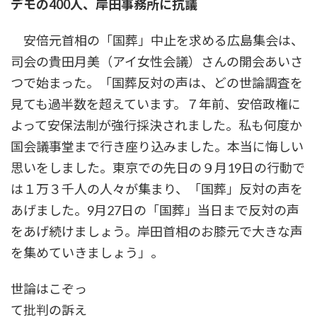
デモの400人、岸田事務所に抗議
時
:
安倍元首相の「国葬」中止を求める広島集会は、
司会の貴田月美（アイ女性会議）さんの開会あいさ
つで始まった。「国葬反対の声は、どの世論調査を
見ても過半数を超えています。７年前、安倍政権に
よって安保法制が強行採決されました。私も何度か
国会議事堂まで行き座り込みました。本当に悔しい
思いをしました。東京での先日の９月19日の行動で
は１万３千人の人々が集まり、「国葬」反対の声を
あげました。9月27日の「国葬」当日まで反対の声
をあげ続けましょう。岸田首相のお膝元で大きな声
を集めていきましょう」。
世論はこぞっ
て批判の訴え