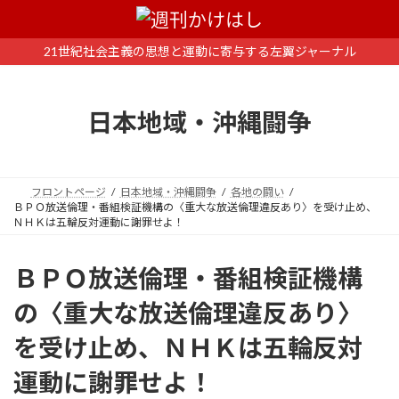
コ
ナ
ン
ビ
テ
ゲ
21世紀社会主義の思想と運動に寄与する左翼ジャーナル
ン
ー
ツ
シ
へ
ョ
日本地域・沖縄闘争
ス
ン
キ
に
ッ
移
プ
動
フロントページ
日本地域・沖縄闘争
各地の闘い
ＢＰＯ放送倫理・番組検証機構の〈重大な放送倫理違反あり〉を受け止め、
ＮＨＫは五輪反対運動に謝罪せよ！
ＢＰＯ放送倫理・番組検証機構
の〈重大な放送倫理違反あり〉
を受け止め、ＮＨＫは五輪反対
運動に謝罪せよ！