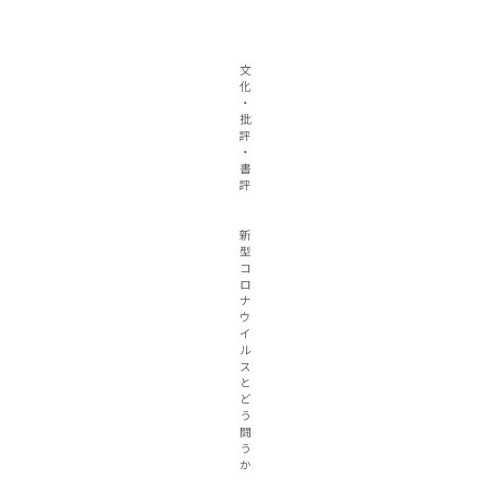
文
化
・
批
評
・
書
評
新
型
コ
ロ
ナ
ウ
イ
ル
ス
と
ど
う
闘
う
か