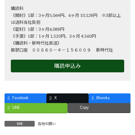
購読料
《開封》1部：3ヶ月5,064円、6ヶ月 10,128円 ※3部以上
は送料当社負担
《密封》1部：3ヶ月6,088円
《手渡》1部：1ヶ月 1,520円、3ヶ月 4,560円
《購読料・新時代社直送》
振替口座 ００８６０－４－１５６００９ 新時代社
購読申込み
Facebook
X
Bluesky
LINE
Copy
各地の闘い
地域