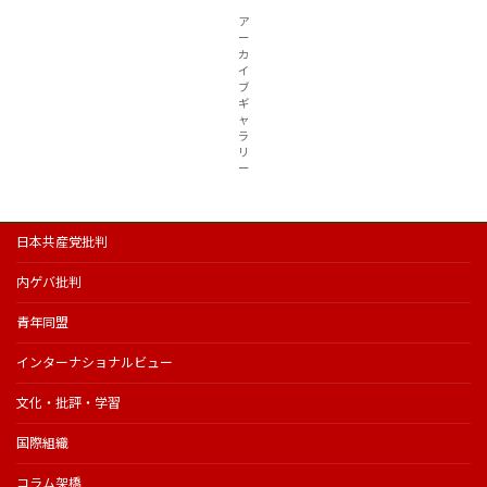
ア
ー
カ
イ
ブ
ギ
ャ
ラ
リ
ー
日本共産党批判
内ゲバ批判
青年同盟
インターナショナルビュー
文化・批評・学習
国際組織
コラム架橋