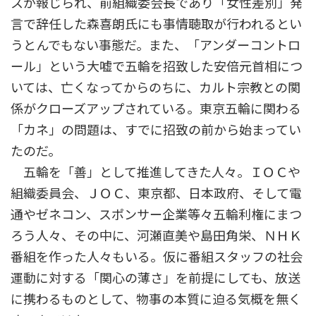
スが報じられ、前組織委会長であり「女性差別」発
言で辞任した森喜朗氏にも事情聴取が行われるとい
うとんでもない事態だ。また、「アンダーコントロ
ール」という大嘘で五輪を招致した安倍元首相につ
いては、亡くなってからのちに、カルト宗教との関
係がクローズアップされている。東京五輪に関わる
「カネ」の問題は、すでに招致の前から始まってい
たのだ。
五輪を「善」として推進してきた人々。ＩＯＣや
組織委員会、ＪＯＣ、東京都、日本政府、そして電
通やゼネコン、スポンサー企業等々五輪利権にまつ
ろう人々、その中に、河瀬直美や島田角栄、ＮＨＫ
番組を作った人々もいる。仮に番組スタッフの社会
運動に対する「関心の薄さ」を前提にしても、放送
に携わるものとして、物事の本質に迫る気概を無く