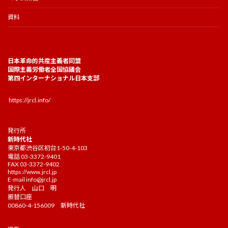
資料
日本革命的共産主義者同盟
国際主義労働者全国協議会
第四インターナショナル日本支部
https://jrcl.info/
発行所
新時代社
東京都渋谷区初台1-50-4-103
電話 03-3372-9401
FAX 03-3372-9402
https://www.jrcl.jp
E-mail
info@jrcl.jp
発行人 山口 明
振替口座
00860-4-156009 新時代社