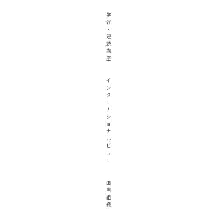
学
習
・
連
続
講
座
イ
ン
タ
ー
ナ
シ
ョ
ナ
ル
ビ
ュ
ー
国
際
組
織