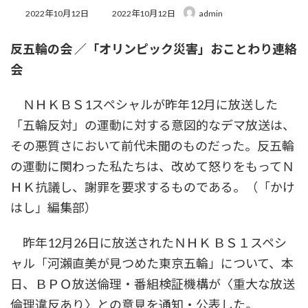
最
2022年10月12日
2022年10月12日
admin
終
更
反五輪の会 ／「オリンピック災害」おことわり連絡
新
日
会
時
:
ＮＨＫＢＳ1スペシャルが昨年12月に放送した
「五輪反対」の運動に対する意図的なデマ放送は、
その悪質さにおいて前代未聞のものだった。反五輪
の運動に関わった私たちは、改めて怒りをもってＮ
ＨＫ抗議し、謝罪を要求するものである。（「かけ
はし」編集部）
昨年12月26日に放送されたＮＨＫ ＢＳ１スペシ
ャル「河瀨直美が見つめた東京五輪」について、本
日、ＢＰＯ放送倫理・番組検証機構が〈重大な放送
倫理違反あり〉との意見を通知・公表した。