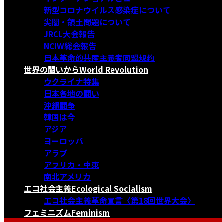
新型コロナウイルス感染症について
尖閣・領土問題について
JRCL大会報告
NCIW総会報告
日本革命的共産主義者同盟規約
世界の闘いから
World Revolution
ウクライナ特集
日本各地の闘い
沖縄闘争
韓国は今
アジア
ヨーロッパ
アラブ
アフリカ・中東
南北アメリカ
エコ社会主義
Ecological Socialism
エコ社会主義革命宣言〈第18回世界大会〉
フェミニズム
Feminism