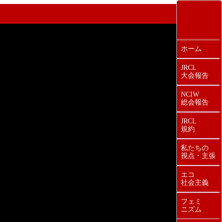
ホーム
JRCL
大会報告
NCIW
総会報告
JRCL
規約
私たちの
視点・主張
エコ
社会主義
フェミ
ニズム