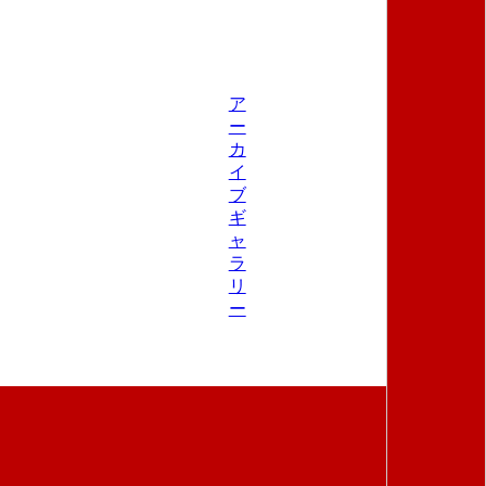
ア
ー
カ
イ
ブ
ギ
ャ
ラ
リ
ー