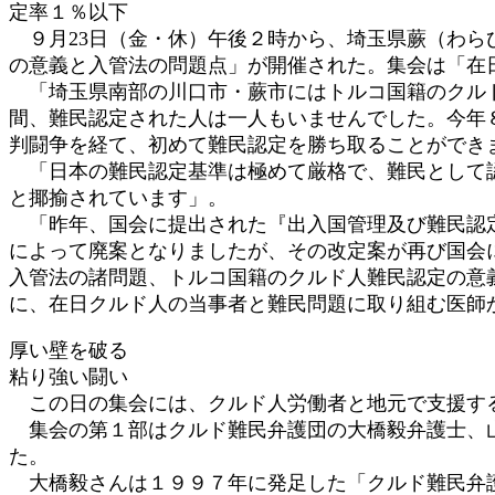
定率１％以下
:
９月23日（金・休）午後２時から、埼玉県蕨（わら
の意義と入管法の問題点」が開催された。集会は「在
「埼玉県南部の川口市・蕨市にはトルコ国籍のクルド
間、難民認定された人は一人もいませんでした。今年
判闘争を経て、初めて難民認定を勝ち取ることができ
「日本の難民認定基準は極めて厳格で、難民として認
と揶揄されています」。
「昨年、国会に提出された『出入国管理及び難民認定
によって廃案となりましたが、その改定案が再び国会
入管法の諸問題、トルコ国籍のクルド人難民認定の意
に、在日クルド人の当事者と難民問題に取り組む医師
厚い壁を破る
粘り強い闘い
この日の集会には、クルド人労働者と地元で支援す
集会の第１部はクルド難民弁護団の大橋毅弁護士、山
た。
大橋毅さんは１９９７年に発足した「クルド難民弁護