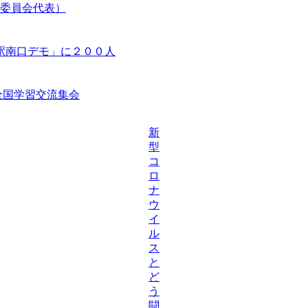
委員会代表）
駅南口デモ」に２００人
等全国学習交流集会
新
型
コ
ロ
ナ
ウ
イ
ル
ス
と
ど
う
闘