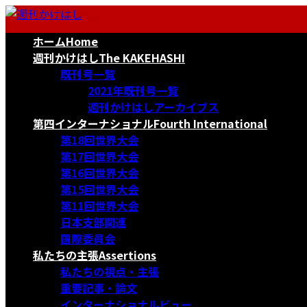
コ
ナ
ン
ビ
ホーム
Home
テ
ゲ
ン
ー
週刊かけはし
The KAKEHASHI
ツ
シ
既刊号一覧
へ
ョ
2021年既刊号一覧
ス
ン
週刊かけはしアーカイブス
キ
に
第四インターナショナル
Fourth International
ッ
移
第18回世界大会
プ
動
第17回世界大会
第16回世界大会
第15回世界大会
第11回世界大会
日本支部関連
国際委員会
私たちの主張
Assertions
私たちの視点・主張
重要記事・論文
インターナショナルビュー