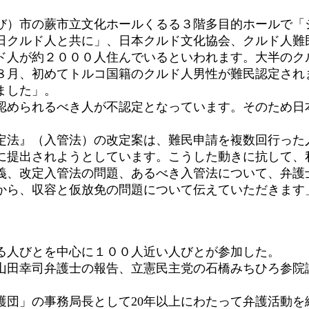
び）市の蕨市立文化ホールくるる３階多目的ホールで「
日クルド人と共に」、日本クルド文化協会、クルド人難
人が約２０００人住んでいるといわれます。大半のクル
８月、初めてトルコ国籍のクルド人男性が難民認定され
ました」。
められるべき人が不認定となっています。そのため日
法』（入管法）の改定案は、難民申請を複数回行った
に提出されようとしています。こうした動きに抗して、
義、改定入管法の問題、あるべき入管法について、弁護
から、収容と仮放免の問題について伝えていただきます
る人びとを中心に１００人近い人びとが参加した。
田幸司弁護士の報告、立憲民主党の石橋みちひろ参院
団」の事務局長として20年以上にわたって弁護活動を