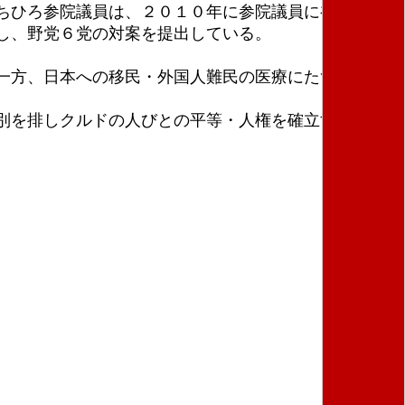
ちひろ参院議員は、２０１０年に参院議員に初当選し
し、野党６党の対案を提出している。
一方、日本への移民・外国人難民の医療にたずさわり
別を排しクルドの人びとの平等・人権を確立する社会