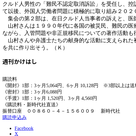
クルド人男性の「難民不認定取消訴訟」を受任し、控
て以後、外国人労働者問題に積極的に取り組み２０２
集会の第２部は、在日クルド人当事者の訴えと、医
山村さんは１９９０年代に各国の被災民、難民の医療
ながら、入管問題や非正規移民についての著作活動も
山村さんや弁護士たちの献身的な活動に支えられた初
を共に作り出そう。（Ｋ）
週刊かけはし
購読料
《開封》1部：3ヶ月5,064円、6ヶ月 10,128円 ※3部以上
《密封》1部：3ヶ月6,088円
《手渡》1部：1ヶ月 1,520円、3ヶ月 4,560円
《購読料・新時代社直送》
振替口座 ００８６０－４－１５６００９ 新時代社
購読申込み
Facebook
X