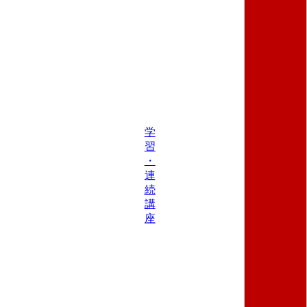
学
習
・
連
続
講
座