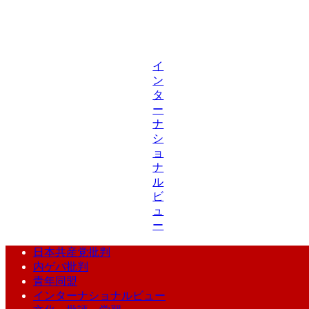
イ
ン
タ
ー
ナ
シ
ョ
ナ
ル
ビ
ュ
ー
日本共産党批判
内ゲバ批判
青年同盟
インターナショナルビュー