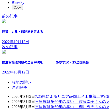
Bluesky
Copy
前の記事
投書 カルト規制法を考える
2022年10月12日
次の記事
優生保護法問題の全面解決を めざす10・25全国集会
2022年10月12日
各地の闘い
沖縄闘争
2026年8月5日
7.25県によるリニア静岡工区工事着工容
2026年8月5日
三里塚闘争60年の集い 佐藤幸子さんの
2026年8月5日
三里塚闘争60年の集い 柳川秀夫さんの