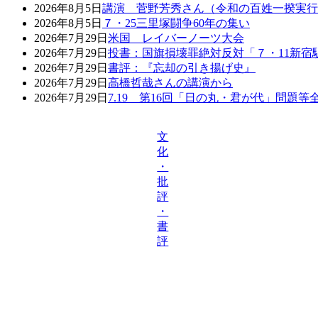
2026年8月5日
講演 菅野芳秀さん（令和の百姓一揆実行
2026年8月5日
７・25三里塚闘争60年の集い
2026年7月29日
米国 レイバーノーツ大会
2026年7月29日
投書：国旗損壊罪絶対反対「７・11新宿
2026年7月29日
書評：『忘却の引き揚げ史』
2026年7月29日
高橋哲哉さんの講演から
2026年7月29日
7.19 第16回「日の丸・君が代」問題
文
化
・
批
評
・
書
評