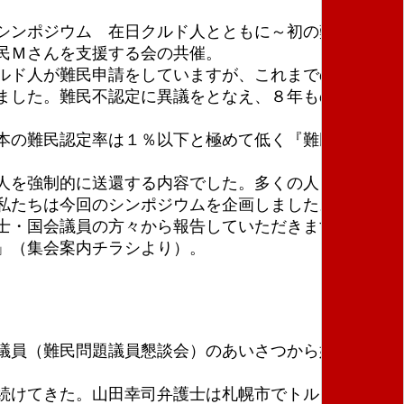
シンポジウム 在日クルド人とともに～初の難民認定
民Ｍさんを支援する会の共催。
ド人が難民申請をしていますが、これまでの約30年
ました。難民不認定に異議をとなえ、８年もの長い裁
本の難民認定率は１％以下と極めて低く『難民鎖国』
人を強制的に送還する内容でした。多くの人々の反対
私たちは今回のシンポジウムを企画しました。日本の
士・国会議員の方々から報告していただきます。同時
」（集会案内チラシより）。
議員（難民問題議員懇談会）のあいさつから始まっ
続けてきた。山田幸司弁護士は札幌市でトルコ国籍の