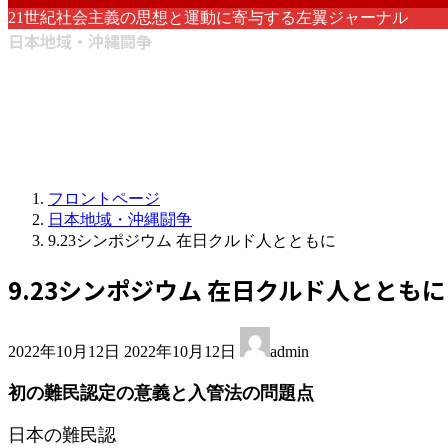
21世紀社会主義の思想と運動に寄与する左翼ジャーナル
日本地域・沖縄闘争
フロントページ
日本地域・沖縄闘争
9.23シンポジウム 在日クルド人とともに
9.23シンポジウム 在日クルド人とともに
最
2022年10月12日
2022年10月12日
admin
終
更
初の難民認定の意義と入管法の問題点
新
日
日本の難民認
時