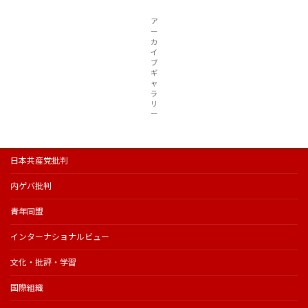
ア
ー
カ
イ
ブ
ギ
ャ
ラ
リ
ー
日本共産党批判
内ゲバ批判
青年同盟
インターナショナルビュー
文化・批評・学習
国際組織