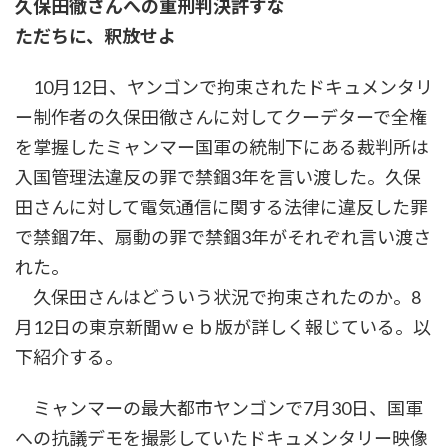
久保田徹さんへの重刑判決許すな
時
:
ただちに、釈放せよ
10月12日、ヤンゴンで拘束されたドキュメンタリ
ー制作者の久保田徹さんに対してクーデターで全権
を掌握したミャンマー国軍の統制下にある裁判所は
入国管理法違反の罪で禁錮3年を言い渡した。久保
田さんに対して電気通信に関する法律に違反した罪
で禁錮7年、扇動の罪で禁錮3年がそれぞれ言い渡さ
れた。
久保田さんはどういう状況で拘束されたのか。8
月12日の東京新聞ｗｅｂ版が詳しく報じている。以
下紹介する。
ミャンマーの最大都市ヤンゴンで7月30日、国軍
への抗議デモを撮影していたドキュメンタリー映像