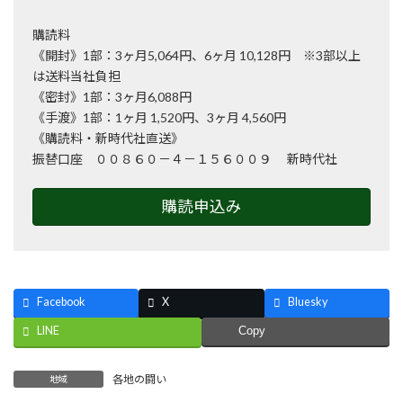
購読料
《開封》1部：3ヶ月5,064円、6ヶ月 10,128円 ※3部以上
は送料当社負担
《密封》1部：3ヶ月6,088円
《手渡》1部：1ヶ月 1,520円、3ヶ月 4,560円
《購読料・新時代社直送》
振替口座 ００８６０－４－１５６００９ 新時代社
購読申込み
Facebook
X
Bluesky
LINE
Copy
各地の闘い
地域