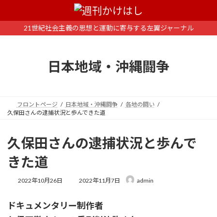
コ
ナ
ン
ビ
テ
ゲ
21世紀社会主義の思想と運動に寄与する左翼ジャーナル
ン
ー
ツ
シ
へ
ョ
日本地域・沖縄闘争
ス
ン
キ
に
ッ
移
プ
動
フロントページ
日本地域・沖縄闘争
各地の闘い
久保田さんの逮捕状況と歩んできた道
久保田さんの逮捕状況と歩んで
きた道
最
2022年10月26日
2022年11月7日
admin
終
更
ドキュメンタリー制作者
新
日