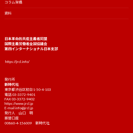
コラム架橋
資料
日本革命的共産主義者同盟
国際主義労働者全国協議会
第四インターナショナル日本支部
https://jrcl.info/
発行所
新時代社
東京都渋谷区初台1-50-4-103
電話 03-3372-9401
FAX 03-3372-9402
https://www.jrcl.jp
E-mail
info@jrcl.jp
発行人 山口 明
振替口座
00860-4-156009 新時代社