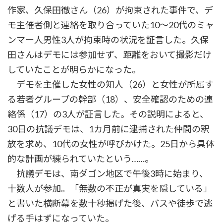
作家、久保田徹さん（26）が拘束された事件で、デ
モ主催者側と連絡を取り合っていた10～20代のミャ
ンマー人男性3人が拘束時の状況を証言した。久保
田さんはデモには参加せず、距離をおいて撮影だけ
していたことが明らかになった。
デモを主催した女性の知人（26）と女性が所属す
る若者グループの幹部（18）、安全確認のための連
絡係（17）の3人が証言した。その説明によると、
30日の抗議デモは、1カ月前に逮捕された仲間の釈
放を求め、10代の女性が呼びかけた。25日から具体
的な計画が練られていたという……。
抗議デモは、南ダゴン地区で午後3時に始まり、
十数人が参加。「無数の不正が真実を隠している」
と書いた横断幕を数十秒掲げた後、バスや徒歩で逃
げる手はずになっていた。