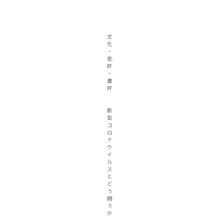
文
化
・
批
評
・
書
評
新
型
コ
ロ
ナ
ウ
イ
ル
ス
と
ど
う
闘
う
か