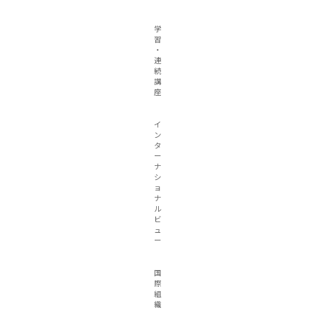
学
習
・
連
続
講
座
イ
ン
タ
ー
ナ
シ
ョ
ナ
ル
ビ
ュ
ー
国
際
組
織