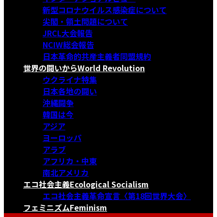
新型コロナウイルス感染症について
尖閣・領土問題について
JRCL大会報告
NCIW総会報告
日本革命的共産主義者同盟規約
世界の闘いから
World Revolution
ウクライナ特集
日本各地の闘い
沖縄闘争
韓国は今
アジア
ヨーロッパ
アラブ
アフリカ・中東
南北アメリカ
エコ社会主義
Ecological Socialism
エコ社会主義革命宣言〈第18回世界大会〉
フェミニズム
Feminism