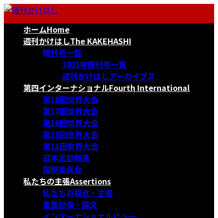
コ
ナ
ン
ビ
ホーム
Home
テ
ゲ
ン
ー
週刊かけはし
The KAKEHASHI
ツ
シ
既刊号一覧
へ
ョ
2021年既刊号一覧
ス
ン
週刊かけはしアーカイブス
キ
に
第四インターナショナル
Fourth International
ッ
移
第18回世界大会
プ
動
第17回世界大会
第16回世界大会
第15回世界大会
第11回世界大会
日本支部関連
国際委員会
私たちの主張
Assertions
私たちの視点・主張
重要記事・論文
インターナショナルビュー