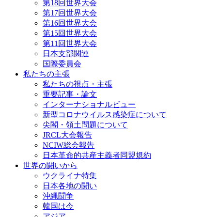
第18回世界大会
第17回世界大会
第16回世界大会
第15回世界大会
第11回世界大会
日本支部関連
国際委員会
私たちの主張
私たちの視点・主張
重要記事・論文
インターナショナルビュー
新型コロナウイルス感染症について
尖閣・領土問題について
JRCL大会報告
NCIW総会報告
日本革命的共産主義者同盟規約
世界の闘いから
ウクライナ特集
日本各地の闘い
沖縄闘争
韓国は今
アジア