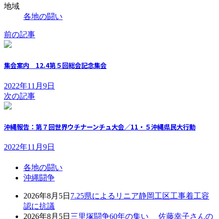
地域
各地の闘い
前の記事
集会案内 12.4第５回総会記念集会
2022年11月9日
次の記事
沖縄報告：第７回世界ウチナーンチュ大会／11・５沖縄県民大行動
2022年11月9日
各地の闘い
沖縄闘争
2026年8月5日
7.25県によるリニア静岡工区工事着工容
認に抗議
2026年8月5日
三里塚闘争60年の集い 佐藤幸子さんの