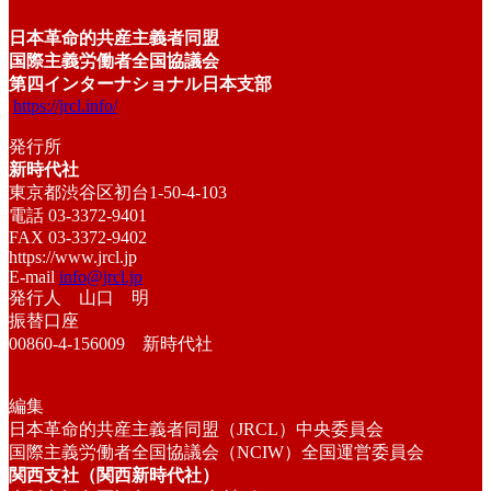
日本革命的共産主義者同盟
国際主義労働者全国協議会
第四インターナショナル日本支部
https://jrcl.info/
発行所
新時代社
東京都渋谷区初台1-50-4-103
電話 03-3372-9401
FAX 03-3372-9402
https://www.jrcl.jp
E-mail
info@jrcl.jp
発行人 山口 明
振替口座
00860-4-156009 新時代社
編集
日本革命的共産主義者同盟（JRCL）中央委員会
国際主義労働者全国協議会（NCIW）全国運営委員会
関西支社（関西新時代社）