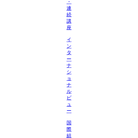
・
連
続
講
座
イ
ン
タ
ー
ナ
シ
ョ
ナ
ル
ビ
ュ
ー
国
際
組