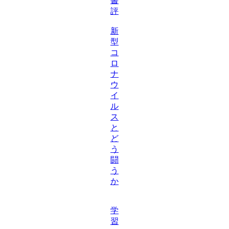
書
評
新
型
コ
ロ
ナ
ウ
イ
ル
ス
と
ど
う
闘
う
か
学
習