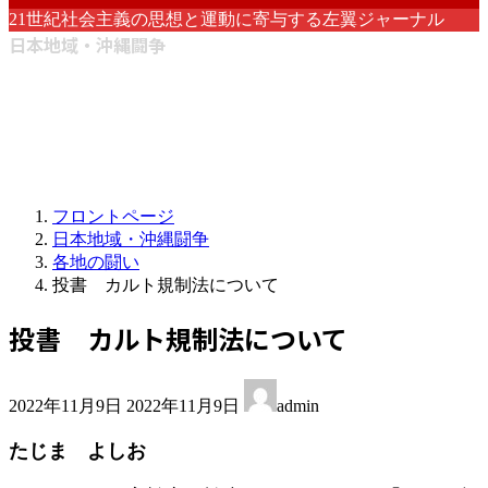
21世紀社会主義の思想と運動に寄与する左翼ジャーナル
日本地域・沖縄闘争
フロントページ
日本地域・沖縄闘争
各地の闘い
投書 カルト規制法について
投書 カルト規制法について
最
2022年11月9日
2022年11月9日
admin
終
更
たじま よしお
新
日