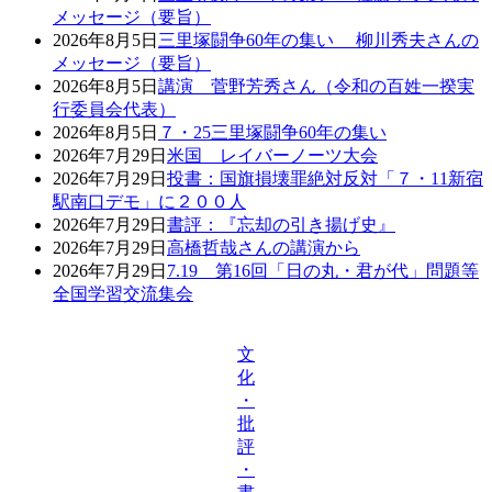
メッセージ（要旨）
2026年8月5日
三里塚闘争60年の集い 柳川秀夫さんの
メッセージ（要旨）
2026年8月5日
講演 菅野芳秀さん（令和の百姓一揆実
行委員会代表）
2026年8月5日
７・25三里塚闘争60年の集い
2026年7月29日
米国 レイバーノーツ大会
2026年7月29日
投書：国旗損壊罪絶対反対「７・11新宿
駅南口デモ」に２００人
2026年7月29日
書評：『忘却の引き揚げ史』
2026年7月29日
高橋哲哉さんの講演から
2026年7月29日
7.19 第16回「日の丸・君が代」問題等
全国学習交流集会
文
化
・
批
評
・