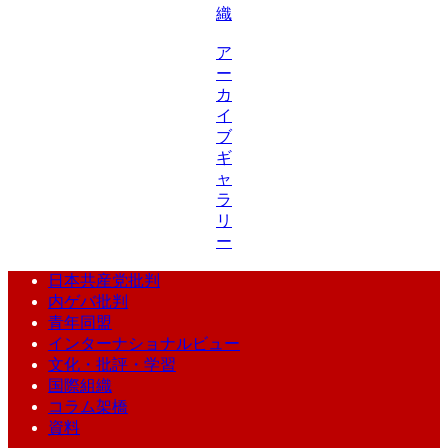
織
ア
ー
カ
イ
ブ
ギ
ャ
ラ
リ
ー
日本共産党批判
内ゲバ批判
青年同盟
インターナショナルビュー
文化・批評・学習
国際組織
コラム架橋
資料