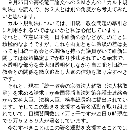
９月25日の高松竜二論文へのＳＭさんの「カルト規
時
制法」を読んで、お２人とは別の角度から考えてみた
:
いと思います。
カルト規制法については、旧統一教会問題の幕引き
に利用されるのではないかと私は心配しています。
それと、立憲民主党・日本維新の会などがこのことに
積極的なようですが、これら両党ともに濃淡の差はあ
っても旧統一教会との関係を持った議員がいて維新に
関しては政策協定までが取り沙汰されている始末で、
不透明な部分を最大限透明化しながら自民党と旧統一
教会との関係を徹底追及し大衆の信頼を取り戻すべき
です。
それと、現在「統一教会の宗教法人解散（法人格取
消）を求める請求」が全国霊感商法対策弁護士連絡会
から文科大臣、法務大臣、検事総長宛に提出されてい
ます。そしてこの動きを支援する署名活動が取り組ま
れていて、目標賛同数は７万５千ですが22日０時現在
で９万５２８９人が署名しています。
今なすべきことはこの署名運動を支援することでは