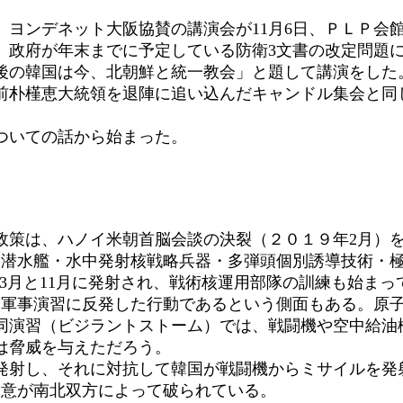
ヨンデネット大阪協賛の講演会が11月6日、ＰＬＰ会
政府が年末までに予定している防衛3文書の改定問題
の韓国は今、北朝鮮と統一教会」と題して講演をした
前朴槿恵大統領を退陣に追い込んだキャンドル集会と同
ついての話から始まった。
策は、ハノイ米朝首脳会談の決裂（２０１９年2月）を
力潜水艦・水中発射核戦略兵器・多弾頭個別誘導技術・
3月と11月に発射され、戦術核運用部隊の訓練も始まっ
軍事演習に反発した行動であるという側面もある。原
同演習（ビジラントストーム）では、戦闘機や空中給油
は脅威を与えただろう。
射し、それに対抗して韓国が戦闘機からミサイルを発
合意が南北双方によって破られている。