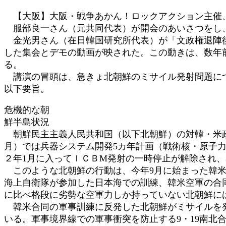
時
【大阪】大阪・戦争あかん！ロックアクション主催、
:
服部良一さん（元共同代表）が開会のあいさつをし、
金光男さん（在日韓国研究所代表）が「文政権退陣後
した集会とデモの動画が映された。この動きは、数年
る。
講演の冒頭は、急きょ北朝鮮のミサイル発射問題に
以下要旨。
危機的な朝
鮮半島状況
朝鮮民主主義人民共和国（以下北朝鮮）の対韓・米政
月）では兵器システム開発5カ年計画（戦術核・原子
２年1月に入ってＩＣＢМ発射の一時停止が解除され、
このような北朝鮮の行動は、今年9月に始まった韓米
海上自衛隊が参加した日本海での訓練、韓米空軍の合
に比べ格段に劣勢な空軍力しか持っていない北朝鮮に
韓米合同の軍事訓練に反発した北朝鮮がミサイルを発
いる。軍事境界線での軍事衝突を防止する9・19南北