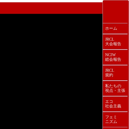
ホーム
JRCL
大会報告
NCIW
総会報告
JRCL
規約
私たちの
視点・主張
エコ
社会主義
フェミ
ニズム