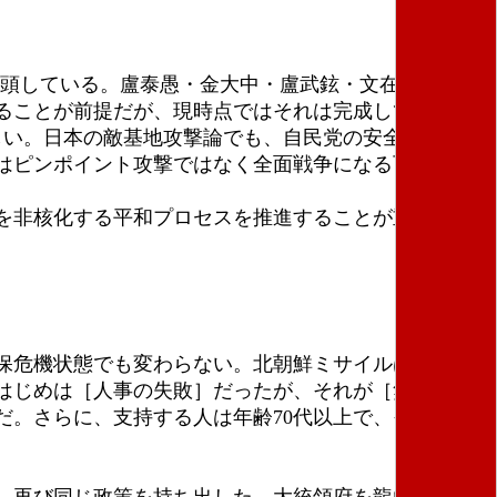
台頭している。盧泰愚・金大中・盧武鉉・文在寅の時代
ることが前提だが、現時点ではそれは完成していな
しい。日本の敵基地攻撃論でも、自民党の安全保障調査
はピンポイント攻撃ではなく全面戦争になる可能性が
を非核化する平和プロセスを推進することが重要だ。
安保危機状態でも変わらない。北朝鮮ミサイルは韓国に
はじめは［人事の失敗］だったが、それが［無能］に
。さらに、支持する人は年齢70代以上で、それより
、再び同じ政策を持ち出した。大統領府を龍山の国防