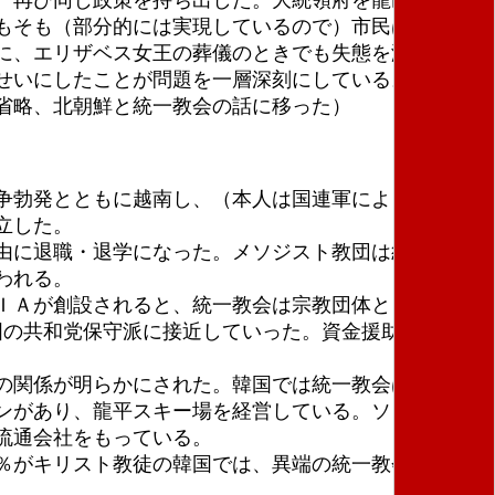
もそも（部分的には実現しているので）市民は青瓦台
に、エリザベス女王の葬儀のときでも失態を演じ、首
せいにしたことが問題を一層深刻にしている。（この
省略、北朝鮮と統一教会の話に移った）
争勃発とともに越南し、（本人は国連軍によって解放
立した。
由に退職・退学になった。メソジスト教団は統一教会
われる。
ＩＡが創設されると、統一教会は宗教団体として登録
国の共和党保守派に接近していった。資金援助や選挙の
の関係が明らかにされた。韓国では統一教会はビジネ
ンがあり、龍平スキー場を経営している。ソウルの汝
物流通会社をもっている。
％がキリスト教徒の韓国では、異端の統一教会とどの