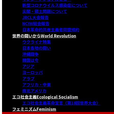
新型コロナウイルス感染症について
尖閣・領土問題について
JRCL大会報告
NCIW総会報告
日本革命的共産主義者同盟規約
世界の闘いから
World Revolution
ウクライナ特集
日本各地の闘い
沖縄闘争
韓国は今
アジア
ヨーロッパ
アラブ
アフリカ・中東
南北アメリカ
エコ社会主義
Ecological Socialism
エコ社会主義革命宣言〈第18回世界大会〉
フェミニズム
Feminism