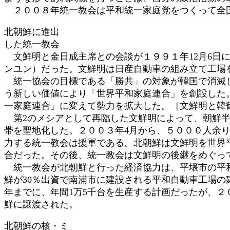
２００８年統一教会は平和統一家庭党をつくって全国
北朝鮮に進出
した統一教会
文鮮明と金日成主席との会談が１９９１年12月6日
ンユン）だった。文鮮明は日産自動車の組み立て工場
統一協会の目標である「勝共」の対象が韓国で消滅し
う新しい価値により「世界平和家庭連合」を創設した
一家庭連合」に変えて勢力を拡大した。［文鮮明と韓
第2のメシアとして再臨した文鮮明によって、朝鮮半
帯を聖地化した。２００３年4月から、５０００人余
力する統一教会は援軍である。北朝鮮は文鮮明を世界
合だった。その後、統一教会は文鮮明の後継をめぐっ
統一教会が北朝鮮と行った経済協力は、平壌市の平和
鮮が30％出資で南浦市に建設される平和自動車工場
年までに、年間1万5千台を生産する計画だったが、
鮮に譲渡された。
北朝鮮の核・ミ