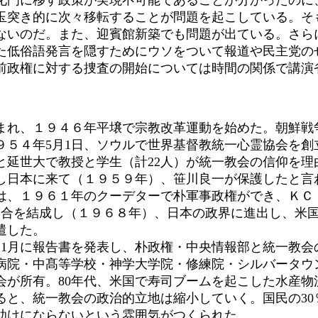
玉突き的に次々移転することが問題を起こしている。そ
ないのだ。また、迎賓館新築でも問題が出ている。さら
た低俗語発言を隠すためにウソをついて報道や民主党の
前政権に対する捜査の開始については時間の関係で講演
れ、１９４６年平壌で宗教改革運動を始めた。朝鮮戦
９５４年5月1日、ソウルで世界基督教統一心霊協会を創
延世大で教授と学生（計22人）が統一教会の信仰を理
し日本に来て（１９５９年）、笹川良一が保護したと言
、１９６１年のクーデターで朴軍事政権ができ、ＫＣ
共連合を結成し（１９６８年）、日本の政界に進出し、米
遣した。
1月に報告書を発表し、朴政権・中央情報部と統一教会
病院・中髙等学校・神学大学院・修練院・シルバータウ
会が所有。80年代、米国で寿司ブームを起こした水産
と、統一教会の政治的立地は縮小していく。国民の30
助けにならないという雰囲気がつくられた。