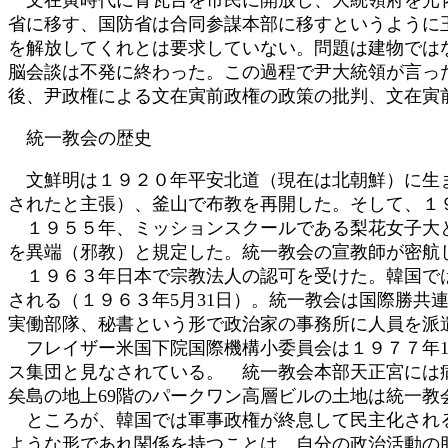
省に移す、国防省は合同参謀本部に移すというように
を解放してくれとは要求していない。問題は建物では
脳会談は不発に終わった。この過程で尹大統領が言っ
後、尹政権による文在寅前政権の政策の批判、文在寅
統一教会の歴史
文鮮明は１９２０年平安北道（現在は北朝鮮）に生ま
されたと主張）、釜山で布教を再開した。そして、１
１９５５年、ミッションスクールである梨花女子大と
を異端（邪教）と規定した。統一教会の宣教師が密航
１９６３年日本で宗教法人の認可を受けた。韓国では
される（１９６３年5月31日）。統一教会は国際勝
実働部隊、秘書という形で政治家の事務所に人員を派
フレイザー米国下院国際機構小委員会は１９７７年1
ス集団と見なされている。 統一教会本部天正宮には
矣島の地上69階のパークワン高層ビルの土地は統一教
ところが、韓国では軍事政権が終息して民主化される
ような形であれ関係を持つことは、自分の政治活動の