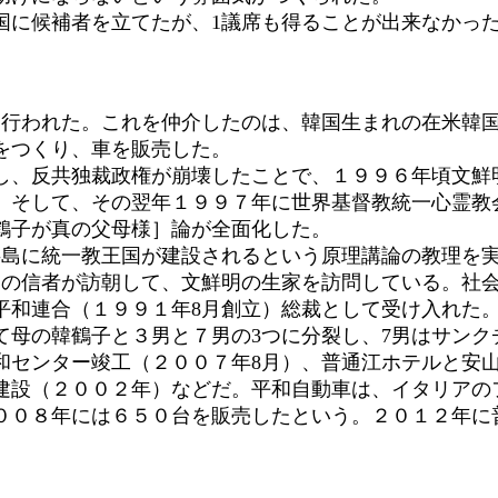
に候補者を立てたが、1議席も得ることが出来なかっ
に行われた。これを仲介したのは、韓国生まれの在米韓
をつくり、車を販売した。
、反共独裁政権が崩壊したことで、１９９６年頃文鮮
。そして、その翌年１９９７年に世界基督教統一心霊教
鶴子が真の父母様］論が全面化した。
島に統一教王国が建設されるという原理講論の教理を
りの信者が訪朝して、文鮮明の生家を訪問している。社
平和連合（１９９１年8月創立）総裁として受け入れた
て母の韓鶴子と３男と７男の3つに分裂し、7男はサンク
センター竣工（２００７年8月）、普通江ホテルと安山
の建設（２００２年）などだ。平和自動車は、イタリアの
２００８年には６５０台を販売したという。２０１２年に