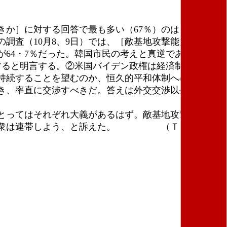
か］に対する回答で最も多い（67％）のは［平和
調査（10月8、9日）では、［敵基地攻撃能力保持］
要が64・7％だった。韓国市民の考えと真逆である。
すると明言する。②米国バイデン政権は経済制裁を部分
持続することを望むのか、恒久的平和体制への転換を
き、率直に交渉すべきだ。答えは外交交渉以外にな
とってはそれぞれ大義があるはず。敵基地攻撃では国
本の民衆は連帯しよう、と訴えた。 （Ｔ・Ｔ）