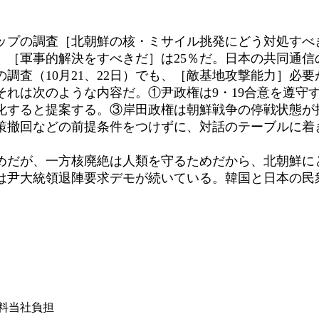
プの調査［北朝鮮の核・ミサイル挑発にどう対処すべき
［軍事的解決をすべきだ］は25％だ。日本の共同通信の
の調査（10月21、22日）でも、［敵基地攻撃能力］必
それは次のような内容だ。①尹政権は9・19合意を遵守
化すると提案する。③岸田政権は朝鮮戦争の停戦状態が
策撤回などの前提条件をつけずに、対話のテーブルに着
だが、一方核廃絶は人類を守るためだから、北朝鮮に
では尹大統領退陣要求デモが続いている。韓国と日
は送料当社負担