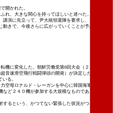
館で開かれた。
にふれ、大きな関心を持ってほしいと述べた。
。講演に先立って、尹大統領退陣を要求し、道を占拠
じ動きで、今後さらに広がっていくことが予想され
転機に変化した。朝鮮労働党第8回大会（２０２１年1
極超音速滑空飛行戦闘弾頭の開発）が決定した。２０２
ている。
子力空母ロナルド・レーガンを中心に韓国海軍と日本の
機など２４０機が参加する大規模なものであり、韓米
射するという、かつてない緊張した状況がつくられて