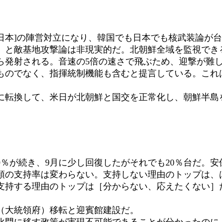
日本]の陣営対立になり、韓国でも日本でも核武装論が
）と敵基地攻撃論は非現実的だ。北朝鮮全域を監視でき
ら発射される。音速の5倍の速さで飛ぶため、迎撃が難
ものでなく、指揮統制機能も含むと提言している。これ
転換して、米日が北朝鮮と国交を正常化し、朝鮮半島
％が続き、9月に少し回復したがそれでも20％台だ。
統領の支持率は変わらない。支持しない理由のトップは、
支持する理由のトップは［分からない、応えたくない］だ
（大統領府）移転と迎賓館建設だ。
門に移す政策が実現不可能であることが分かったのに