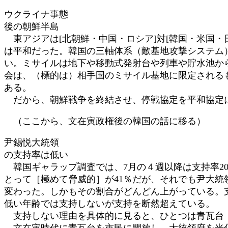
ウクライナ事態
後の朝鮮半島
東アジアは[北朝鮮・中国・ロシア]対[韓国・米国・
は平和だった。韓国の三軸体系（敵基地攻撃システム
い。ミサイルは地下や移動式発射台や列車や貯水池か
会は、（標的は）相手国のミサイル基地に限定される
ある。
だから、朝鮮戦争を終結させ、停戦協定を平和協定に
（ここから、文在寅政権後の韓国の話に移る）
尹錫悦大統領
の支持率は低い
韓国ギャラップ調査では、7月の４週以降は支持率20
とって［極めて脅威的］が41％だが、それでも尹大
変わった。しかもその割合がどんどん上がっている。
低い年齢では支持しないが支持を断然超えている。
支持しない理由を具体的に見ると、ひとつは青瓦台
文在寅時代に青瓦台を市民に開放し、大統領府を光化