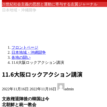
21世紀社会主義の思想と運動に寄与する左翼ジャーナル
日本地域・沖縄闘争
フロントページ
日本地域・沖縄闘争
各地の闘い
11.6大阪ロックアクション講演
11.6大阪ロックアクション講演
最
2022年11月16日
2022年11月16日
admin
終
更
文政権退陣後の韓国は今
新
北朝鮮と統一教会
日