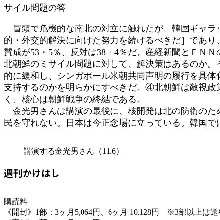
サイル問題の答
冒頭で危機的な南北の対立に触れたが、韓国ギャラッ
的・外交的解決に向けた努力を続けるべきだ］であり、
賛成が53・5％、反対は38・4％だ。産経新聞とＦＮＮ
北朝鮮のミサイル問題に対して、解決策はあるのか。
的に緩和し、シンガポール米朝共同声明の履行を具体
支持するのかを明らかにすべきだ。④北朝鮮は敵視政
く、核心は朝鮮戦争の終結である。
金光男さんは講演の最後に、核開発は北の防衛のため
民を守れない。日本は今正念場に立っている。韓国
講演する金光男さん（11.6）
週刊かけはし
購読料
《開封》1部：3ヶ月5,064円、6ヶ月 10,128円 ※3部以上