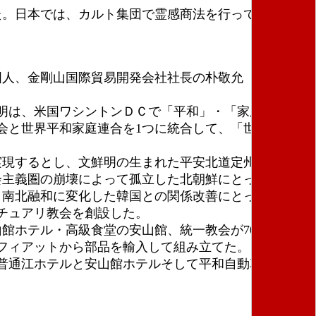
た。日本では、カルト集団で霊感商法を行っている。
国人、金剛山国際貿易開発会社社長の朴敬允（パクキョ
明は、米国ワシントンＤＣで「平和」・「家庭」とい
会と世界平和家庭連合を1つに統合して、「世界平和統
実現するとし、文鮮明の生まれた平安北道定州の生家一
会主義圏の崩壊によって孤立した北朝鮮にとって経済協
。南北融和に変化した韓国との関係改善にとっても好都
チュアリ教会を創設した。
館ホテル・高級食堂の安山館、統一教会が70％・北朝
フィアットから部品を輸入して組み立てた。２００６
普通江ホテルと安山館ホテルそして平和自動車は北朝