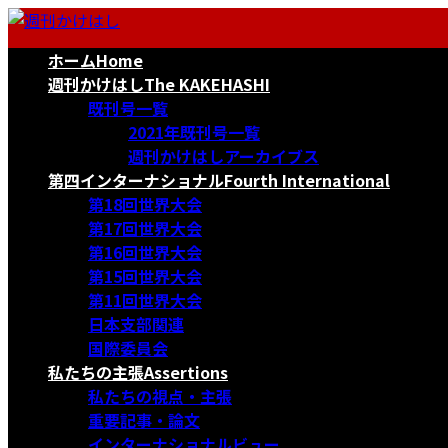
コ
ナ
ン
ビ
ホーム
Home
テ
ゲ
ン
ー
週刊かけはし
The KAKEHASHI
ツ
シ
既刊号一覧
へ
ョ
2021年既刊号一覧
ス
ン
週刊かけはしアーカイブス
キ
に
第四インターナショナル
Fourth International
ッ
移
第18回世界大会
プ
動
第17回世界大会
第16回世界大会
第15回世界大会
第11回世界大会
日本支部関連
国際委員会
私たちの主張
Assertions
私たちの視点・主張
重要記事・論文
インターナショナルビュー