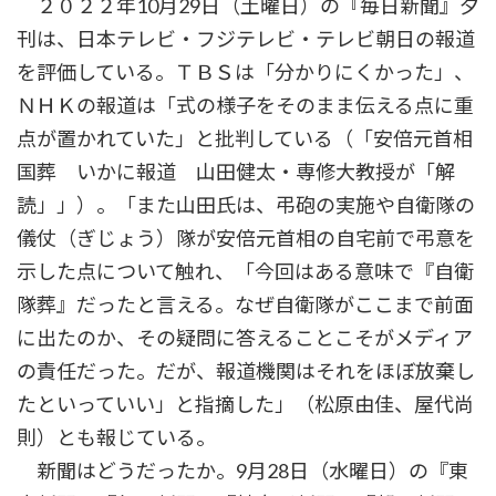
２０２２年10月29日（土曜日）の『毎日新聞』夕
刊は、日本テレビ・フジテレビ・テレビ朝日の報道
を評価している。ＴＢＳは「分かりにくかった」、
ＮＨＫの報道は「式の様子をそのまま伝える点に重
点が置かれていた」と批判している（「安倍元首相
国葬 いかに報道 山田健太・専修大教授が「解
読」」）。「また山田氏は、弔砲の実施や自衛隊の
儀仗（ぎじょう）隊が安倍元首相の自宅前で弔意を
示した点について触れ、「今回はある意味で『自衛
隊葬』だったと言える。なぜ自衛隊がここまで前面
に出たのか、その疑問に答えることこそがメディア
の責任だった。だが、報道機関はそれをほぼ放棄し
たといっていい」と指摘した」（松原由佳、屋代尚
則）とも報じている。
新聞はどうだったか。9月28日（水曜日）の『東