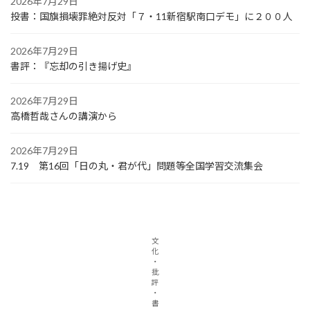
2026年7月29日
投書：国旗損壊罪絶対反対「７・11新宿駅南口デモ」に２００人
2026年7月29日
書評：『忘却の引き揚げ史』
2026年7月29日
高橋哲哉さんの講演から
2026年7月29日
7.19 第16回「日の丸・君が代」問題等全国学習交流集会
文
化
・
批
評
・
書