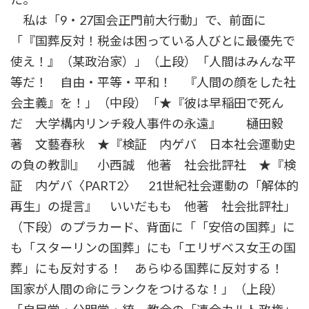
私は「9・27国会正門前大行動」で、前面に
「『国葬反対！税金は困っている人びとに最優先で
使え！』（某政治家）」（上段）「人間はみんな平
等だ！ 自由・平等・平和！ 『人間の顔をした社
会主義』を！」（中段）「★『彼は早稲田で死ん
だ 大学構内リンチ殺人事件の永遠』 樋田毅
著 文藝春秋 ★『検証 内ゲバ 日本社会運動史
の負の教訓』 小西誠 他著 社会批評社 ★『検
証 内ゲバ〈PART2〉 21世紀社会運動の「解体的
再生」の提言』 いいだもも 他著 社会批評社」
（下段）のプラカード、背面に「「安倍の国葬」に
も「スターリンの国葬」にも「エリザベス女王の国
葬」にも反対する！ あらゆる国葬に反対する！
国家が人間の命にランクをつけるな！」（上段）