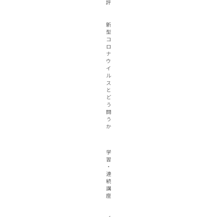
評
新
型
コ
ロ
ナ
ウ
イ
ル
ス
と
ど
う
闘
う
か
学
習
・
連
続
講
座