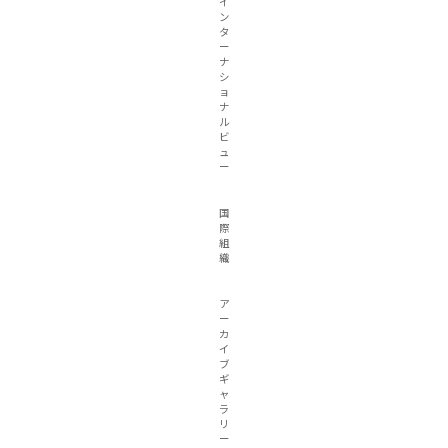
イ
ン
タ
ー
ナ
シ
ョ
ナ
ル
ビ
ュ
ー
国
際
組
織
ア
ー
カ
イ
ブ
ギ
ャ
ラ
リ
ー