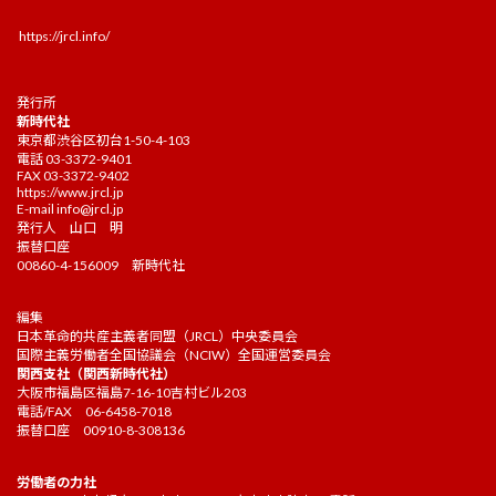
https://jrcl.info/
発行所
新時代社
東京都渋谷区初台1-50-4-103
電話 03-3372-9401
FAX 03-3372-9402
https://www.jrcl.jp
E-mail
info@jrcl.jp
発行人 山口 明
振替口座
00860-4-156009 新時代社
編集
日本革命的共産主義者同盟（JRCL）中央委員会
国際主義労働者全国協議会（NCIW）全国運営委員会
関西支社（関西新時代社）
大阪市福島区福島7-16-10吉村ビル203
電話/FAX 06-6458-7018
振替口座 00910-8-308136
労働者の力社