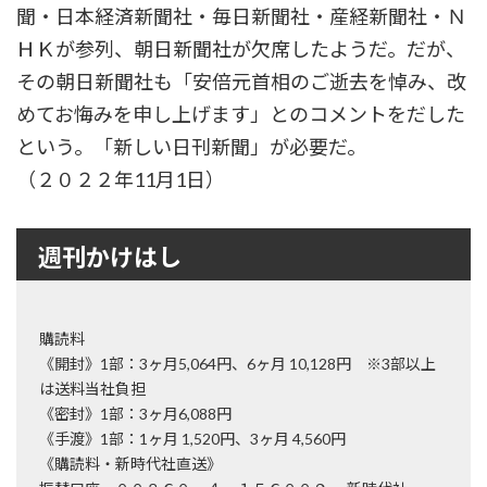
聞・日本経済新聞社・毎日新聞社・産経新聞社・Ｎ
ＨＫが参列、朝日新聞社が欠席したようだ。だが、
その朝日新聞社も「安倍元首相のご逝去を悼み、改
めてお悔みを申し上げます」とのコメントをだした
という。「新しい日刊新聞」が必要だ。
（２０２２年11月1日）
週刊かけはし
購読料
《開封》1部：3ヶ月5,064円、6ヶ月 10,128円 ※3部以上
は送料当社負担
《密封》1部：3ヶ月6,088円
《手渡》1部：1ヶ月 1,520円、3ヶ月 4,560円
《購読料・新時代社直送》