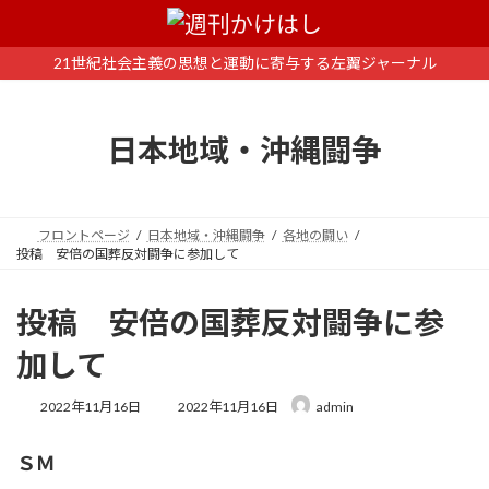
コ
ナ
ン
ビ
テ
ゲ
21世紀社会主義の思想と運動に寄与する左翼ジャーナル
ン
ー
ツ
シ
へ
ョ
日本地域・沖縄闘争
ス
ン
キ
に
ッ
移
プ
動
フロントページ
日本地域・沖縄闘争
各地の闘い
投稿 安倍の国葬反対闘争に参加して
投稿 安倍の国葬反対闘争に参
加して
最
2022年11月16日
2022年11月16日
admin
終
更
ＳＭ
新
日