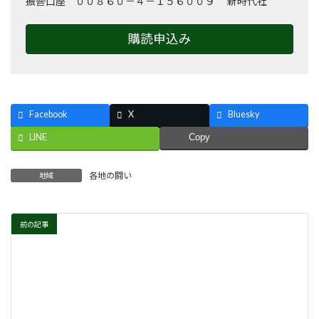
振替口座 ００８６０－４－１５６００９ 新時代社
購読申込み
Facebook
X
Bluesky
LINE
Copy
各地の闘い
地域
前の記事