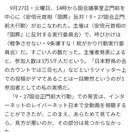
時
9月27日・火曜日、14時から国会議事堂正門前を
:
中心に〈安倍元首相「国葬」反対！9・27国会正門
前大行動〉がおこなわれた。主催は〈安倍元首相の
『国葬』に反対する実行委員会〉で、呼びかけは
〈戦争させない・9条壊すな！総がかり行動実行委
員会〉だ。すごい人の数だった。主催者発表による
と、参加人数は1万5千人だという。「日本野鳥の会
のカウントでは三百七人」などというツイッター上
での投稿がデマであることは一目瞭然というのが1
参加者としての私の実感だ。
「9・27国会正門前大行動」での発言は、インタ
ーネットのレイバーネット日本で全動画を視聴する
ことができたが、このまえ、あらためて見てみた
ら、見方が悪いのか、その部分は見つからなかっ
た。