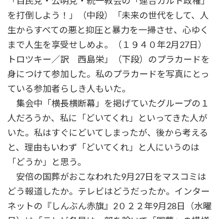
「自民党・公明党・統一教会の「連合カルト政権」
を打倒しよう！」（中段）「未来の世代をして、人
生からすべての悪と抑圧と暴力を一掃させ、心ゆく
まで人生を享受せしめよ。（１９４０年2月27日）
トロツキー／訳 西島栄」（下段）のプラカードを
身につけて参加した。私のプラカードを写真にとっ
ている参加者らしき人もいた。
集会中「横長横断幕」を掲げていたグループの１
人だろうか、私に「どいてくれ」といってきた人が
いた。私はすぐにどいてしまったが、後から考える
と、理由もいわず「どいてくれ」と人にいうのは
「どうか」と思う。
安倍の国葬がおこなわれた9月27日をマスコミは
どう報道したか。テレビはどうだったか。インター
ネットの『しんぶん赤旗』2０２２年9月28日（水曜