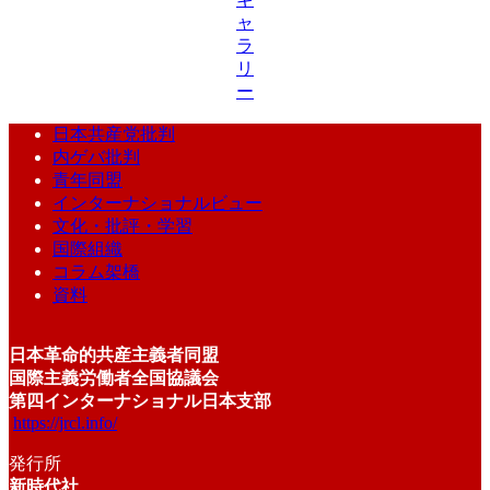
ャ
ラ
リ
ー
日本共産党批判
内ゲバ批判
青年同盟
インターナショナルビュー
文化・批評・学習
国際組織
コラム架橋
資料
日本革命的共産主義者同盟
国際主義労働者全国協議会
第四インターナショナル日本支部
https://jrcl.info/
発行所
新時代社