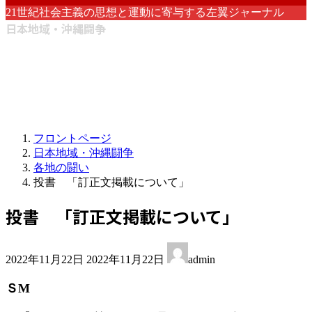
21世紀社会主義の思想と運動に寄与する左翼ジャーナル
日本地域・沖縄闘争
フロントページ
日本地域・沖縄闘争
各地の闘い
投書 「訂正文掲載について」
投書 「訂正文掲載について」
最
2022年11月22日
2022年11月22日
admin
終
更
ＳМ
新
日