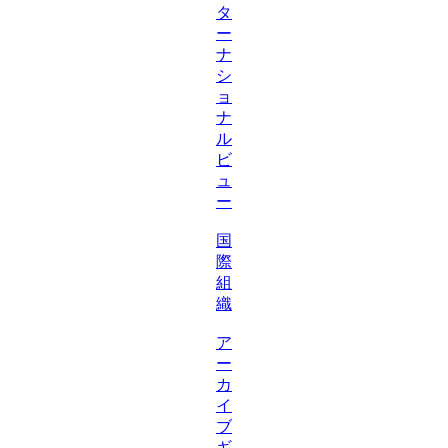
タ
ー
ナ
シ
ョ
ナ
ル
ビ
ュ
ー
国
際
組
織
ア
ー
カ
イ
ブ
ギ