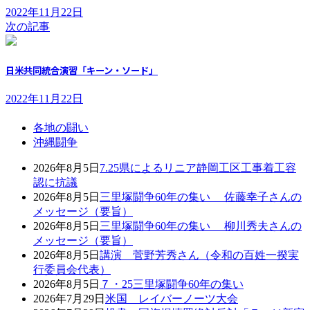
2022年11月22日
次の記事
日米共同統合演習「キーン・ソード」
2022年11月22日
各地の闘い
沖縄闘争
2026年8月5日
7.25県によるリニア静岡工区工事着工容
認に抗議
2026年8月5日
三里塚闘争60年の集い 佐藤幸子さんの
メッセージ（要旨）
2026年8月5日
三里塚闘争60年の集い 柳川秀夫さんの
メッセージ（要旨）
2026年8月5日
講演 菅野芳秀さん（令和の百姓一揆実
行委員会代表）
2026年8月5日
７・25三里塚闘争60年の集い
2026年7月29日
米国 レイバーノーツ大会