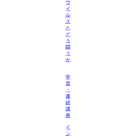
ウ
イ
ル
ス
と
ど
う
闘
う
か
学
習
・
連
続
講
座
イ
ン