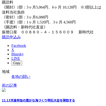
購読料
《開封》1部：3ヶ月5,064円、6ヶ月 10,128円 ※3部以上は
送料当社負担
《密封》1部：3ヶ月6,088円
《手渡》1部：1ヶ月 1,520円、3ヶ月 4,560円
《購読料・新時代社直送》
振替口座 ００８６０－４－１５６００９ 新時代社
購読申込み
Facebook
X
Bluesky
LINE
Copy
地域
各地の闘い
前の記事
11.13天皇参加の豊かな海づくり明石大会を弾劾する