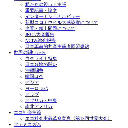
私たちの視点・主張
重要記事・論文
インターナショナルビュー
新型コロナウイルス感染症について
尖閣・領土問題について
JRCL大会報告
NCIW総会報告
日本革命的共産主義者同盟規約
世界の闘いから
ウクライナ特集
日本各地の闘い
沖縄闘争
韓国は今
アジア
ヨーロッパ
アラブ
アフリカ・中東
南北アメリカ
エコ社会主義
エコ社会主義革命宣言〈第18回世界大会〉
フェミニズム