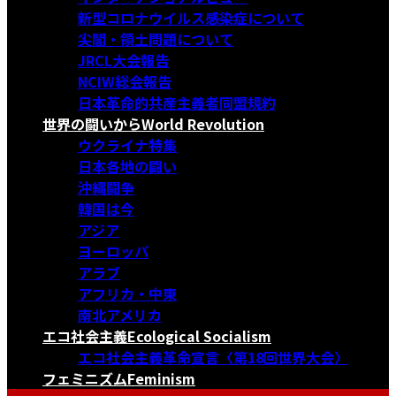
新型コロナウイルス感染症について
尖閣・領土問題について
JRCL大会報告
NCIW総会報告
日本革命的共産主義者同盟規約
世界の闘いから
World Revolution
ウクライナ特集
日本各地の闘い
沖縄闘争
韓国は今
アジア
ヨーロッパ
アラブ
アフリカ・中東
南北アメリカ
エコ社会主義
Ecological Socialism
エコ社会主義革命宣言〈第18回世界大会〉
フェミニズム
Feminism