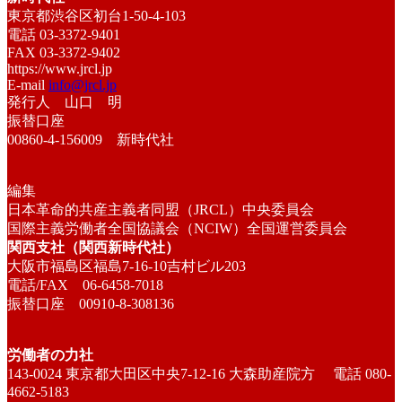
東京都渋谷区初台1-50-4-103
電話 03-3372-9401
FAX 03-3372-9402
https://www.jrcl.jp
E-mail
info@jrcl.jp
発行人 山口 明
振替口座
00860-4-156009 新時代社
編集
日本革命的共産主義者同盟（JRCL）中央委員会
国際主義労働者全国協議会（NCIW）全国運営委員会
関西支社（関西新時代社）
大阪市福島区福島7-16-10吉村ビル203
電話/FAX 06-6458-7018
振替口座 00910-8-308136
労働者の力社
143-0024 東京都大田区中央7-12-16 大森助産院方 電話 080-
4662-5183