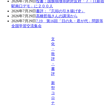
2026年7月29日
投書：国旗損壊罪絶対反対「７・11新宿
駅南口デモ」に２００人
2026年7月29日
書評：『忘却の引き揚げ史』
2026年7月29日
高橋哲哉さんの講演から
2026年7月29日
7.19 第16回「日の丸・君が代」問題等
全国学習交流集会
文
化
・
批
評
・
書
評
新
型
コ
ロ
ナ