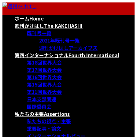
コ
ナ
ン
ビ
ホーム
Home
テ
ゲ
ン
ー
週刊かけはし
The KAKEHASHI
ツ
シ
既刊号一覧
へ
ョ
2021年既刊号一覧
ス
ン
週刊かけはしアーカイブス
キ
に
第四インターナショナル
Fourth International
ッ
移
第18回世界大会
プ
動
第17回世界大会
第16回世界大会
第15回世界大会
第11回世界大会
日本支部関連
国際委員会
私たちの主張
Assertions
私たちの視点・主張
重要記事・論文
インターナショナルビュー