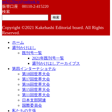
red2129oct@outlook.jp
振替口座 00110-2-415220
検索
検索
Copyright ©2021 Kakehashi Editorial board. All Rights
Reserved.
ホーム
週刊かけはし
既刊号一覧
2021年既刊号一覧
週刊かけはしアーカイブス
第四インターナショナル
第18回世界大会
第17回世界大会
第16回世界大会
第15回世界大会
第11回世界大会
日本支部関連
国際委員会
私たちの主張