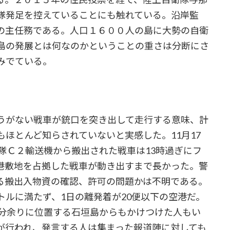
隊発足を控えていることにも触れている。沿岸監
の主任務である。人口１６００人の島に大勢の自衛
島の発展とは何なのかということの重さは分断にさ
みでている。
うがない戦車が銃口を突き出して走行する意味、計
ほとんど知らされていないと実感した。11月17
隊Ｃ２輸送機から搬出された戦車は13時過ぎにフ
港敷地を占拠した戦車が動き出すまで長かった。警
る搬出入物資の確認、許可の問題かは不明である。
ルに満たず、1日の離発着が20便以下の空港だ。
0分余りに位置する石垣島からもかけつけた人もい
が行われ、発言する人は集まった報道陣に対しても