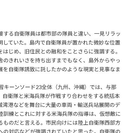
接する自衛隊員は都市部の隊員と違い、一見リラッ
明していた。島内で自衛隊員が置かれた微妙な位置
をはじめ、旧住民との融和をことさらに強調する。
舎のきれいさを持ち出すまでもなく、島外からやっ
展を自衛隊誘致に託したかのような現実と見事なま
。
習キーンソード23全体（九州、沖縄）では、与那
、自衛隊と米海兵隊が作戦すり合わせをする統括本
城湾港などを舞台に大量の車両・輸送兵站展開のデ
陸訓練とこれに対する米海兵隊の指導は、仮想敵に
るものだと言える。市民向けには陸上自衛隊西部方
への対応などが強調されていたと思った。自衛隊の