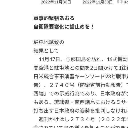
最
2022年11月30日
2022年11月30日
a
終
更
軍事的緊張あおる
新
日
自衛隊要塞化に歯止めを！
時
:
駐屯地誘致の
結果として
11月17日、与那国島を訪れ、16式機
間空港と駐屯地との間を2日間かけて1
日米統合軍事演習キーンソード23と戦
告）、２７４０号（防衛省前行動報告）
西端」での示威行為であり、日本政府が
もある。琉球弧・南西諸島におけるミサ
打ち出す日本政府の姿勢を批判しなけれ
週刊かけはし２７３４号（２０２２年1
介されていて島の様子を知ることができ