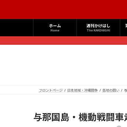
コ
ナ
ン
ビ
テ
ゲ
ン
ー
ホーム
週刊かけはし
ツ
シ
Home
The KAKEHASHI
へ
ョ
ス
ン
キ
に
ッ
移
プ
動
フロントページ
日本地域・沖縄闘争
各地の闘い
与那国島・機動戦闘車