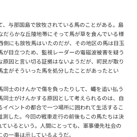
、与那国島で放牧されている馬のことがある。島
なだらかな丘陵地帯にそって馬が草を食んでいる様
西側にも放牧馬はいたのだが、その地区の馬は目玉
馬が目立つため、監視レーダーの電磁波被害を疑う
な原因と言い切る証拠はないようだが、町民が取り
馬主がそういった馬を処分したことがあったとい
同士のけんかで傷を負ったりして、蠅を追い払う
馬同士がけんかする原因として考えられるのは、自
るイベントの都合で一つ場所に囲われて生活するこ
推測した。今回の戦車走行の前後もこの馬たちは決
れているという。人間にとっても、軍事優先社会の
この一事は示しているようだ。