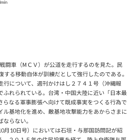
dmin
動戦闘車（МＣＶ）が公道を走行するのを見た。民
往復する移動自体が訓練だとして強行したのである。
車走行について、週刊かけはし２７４１号（沖縄報
でふれられている。台湾・中国大陸に近い「日本最
さらなる軍事膨張へ向けて既成事実をつくる行為で
イル基地化を進め、敵基地攻撃能力をあからさまに
ばならない。
0月10日号）においては石垣・与那国訪問記が紹
る。２０１５年の住民投票を経て、陸上自衛隊与那