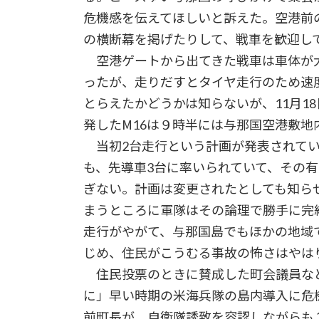
危機感を伝えてほしいと訴えた。空港前
の横断幕を掲げたりして、戦車を歓迎し
空港ゲートから出てきた戦車は車体が
ったが、走りだすとタイヤ走行のため速
とらえたかどうかは知らないが、11月1
発したМ16は９時半には与那国空港敷地
当初2台走行という計画が発表されてい
も、先導車3台に率いられていて、その
ぎない。計画は変更されたとしても知ら
まうところに軍隊はその論理で勝手に完
走行がやがて、与那国島でもほかの地域
じめ、住民がこうむる事故の怖さはやは
住民投票のときに賛成した町会議員な
に」早い時期の米海兵隊の島内導入に危
前町長が、自衛隊誘致を容認しながらも