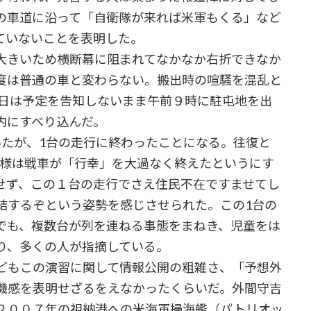
の車道に沿って「自衛隊が来れば米軍もくる」など
ていないことを表明した。
大きいため横断幕に阻まれてなかなか右折できなか
度は普通の車と変わらない。搬出時の喧騒を混乱と
8日は予定を告知しないまま午前９時に駐屯地を出
内にすべり込んだ。
たが、1台の走行に終わったことになる。往復と
有様は戦車が「行幸」を大過なく終えたというにす
せず、この１台の走行でさえ住民不在ですませてし
結するぞという姿勢を感じさせられた。この1台の
でも、複数台が列を連ねる事態をまねき、児童をは
り、多くの人が指摘している。
どもこの演習に関して情報公開の粗雑さ、「予想外
機感を表明せざるをえなかったくらいだ。外間守吉
２００７年の祖納港への米海軍掃海艦（パトリオッ