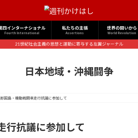
第四インターナショナル
私たちの主張
世界の闘いから
Fourth International
Assertions
World Revolution
21世紀社会主義の思想と運動に寄与する左翼ジャーナル
日本地域・沖縄闘争
与那国島・機動戦闘車走行抗議に参加して
走行抗議に参加して