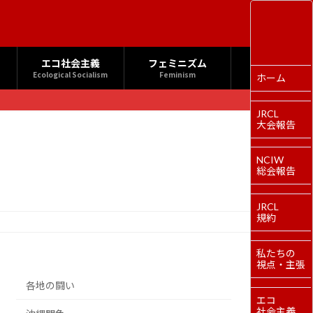
エコ社会主義
フェミニズム
Ecological Socialism
Feminism
ホーム
JRCL
大会報告
NCIW
総会報告
JRCL
規約
私たちの
視点・主張
各地の闘い
エコ
社会主義