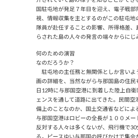
国駐屯地が発足７年目を迎え、電子戦部
視、情報収集を主とするのがこの駐屯地
隊員が赴任することの影響、所得格差、
らされた島の人々の発言の端々からにじ
何のための演習
なのだろうか？
駐屯地の主任務と無関係としか言いよ
画の詳細を、当然ながら与那国島の住民も
日12時に与那国空港に到着した陸上自衛
ェンスを通して道路に出てきた。民間空
備上のことなのか、国土交通省などによ
与那国空港はロビーの全長が１００メート
反対する人々は多くないが、飛行機で3
る。ピースゆい与那国の呼びかけで集会