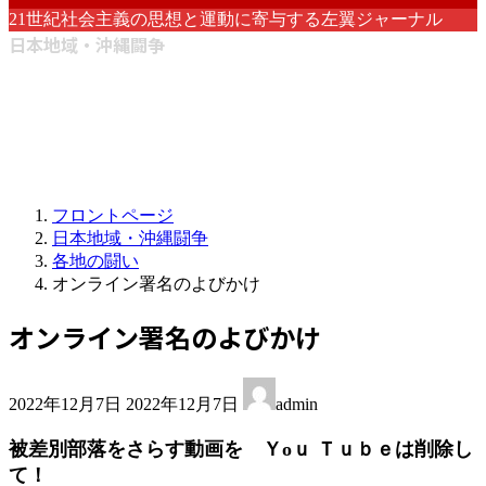
21世紀社会主義の思想と運動に寄与する左翼ジャーナル
日本地域・沖縄闘争
フロントページ
日本地域・沖縄闘争
各地の闘い
オンライン署名のよびかけ
オンライン署名のよびかけ
最
2022年12月7日
2022年12月7日
admin
終
更
被差別部落をさらす動画を Ｙоｕ Ｔｕｂｅは削除し
新
て！
日