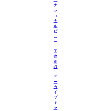
ナ
シ
ョ
ナ
ル
ビ
ュ
ー
国
際
組
織
ア
ー
カ
イ
ブ
ギ
ャ