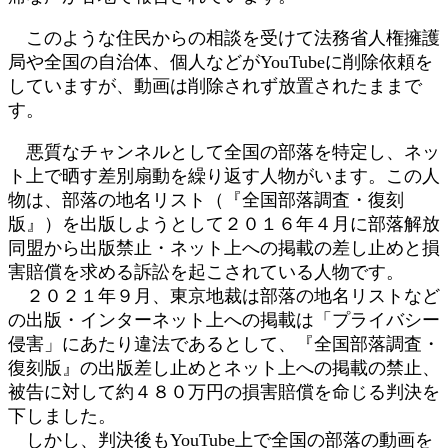
このような住民からの相談を受けて法務省人権擁護
局や全国の自治体、個人などがYouTubeに削除依頼を
していますが、動画は削除されず放置されたままで
す。
悪質なチャンネルとして全国の部落を特定し、ネッ
ト上で晒す差別扇動を繰り返す人物がいます。この人
物は、部落の地名リスト（『全国部落調査・復刻
版』）を出版しようとして２０１６年４月に部落解放
同盟から出版禁止・ネット上への掲載の差し止めと損
害賠償を求める訴訟を起こされている人物です。
２０２１年９月、東京地裁は部落の地名リストなど
の出版・インターネット上への掲載は「プライバシー
侵害」にあたり違法であるとして、『全国部落調査・
復刻版』の出版差し止めとネット上への掲載の禁止、
被告に対して約４８０万円の損害賠償を命じる判決を
下しました。
しかし、判決後もYouTube上で全国の部落の動画を