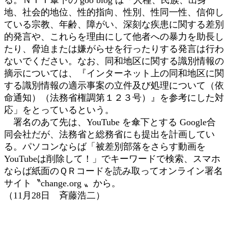
地、社会的地位、性的指向、性別、性同一性、信仰し
ている宗教、年齢、障がい、深刻な疾患に関する差別
的発言や、これらを理由にして他者への暴力を助長し
たり、脅迫または嫌がらせを行ったりする発言は行わ
ないでください。なお、同和地区に関する識別情報の
摘示については、『インターネット上の同和地区に関
する識別情報の適示事案の立件及び処理について（依
命通知）（法務省権調第１２３号）』を参考にした対
応」をとっているという。
署名のあて先は、YouTube を傘下とする Google合
同会社だが、法務省と総務省にも提出を計画してい
る。パソコンならば「被差別部落をさらす動画を
YouTubeは削除して！」でキーワードで検索、スマホ
ならば紙面のＱＲコードを読み取ってオンライン署名
サイト〝change.org 〟から。
（11月28日 斉藤浩二）