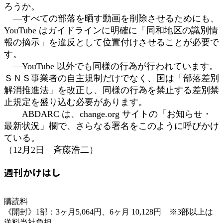
ろうか。
―すべての部落を晒す動画を削除させるためにも、
YouTube はガイドラインに明確に「同和地区の識別情
報の摘示」を違反として位置付けさせることが必要で
す。
―YouTube 以外でも同様の行為が行われています。
ＳＮＳ事業者の自主規制だけでなく、国は「部落差別
解消推進法」を改正し、同様の行為を禁止する差別禁
止規定を盛り込む必要があります。
ABDARC は、change.org サイトの「お知らせ・
最新状況」欄で、さらなる署名をこのように呼びかけ
ている。
（12月2日 斉藤浩二）
週刊かけはし
購読料
《開封》1部：3ヶ月5,064円、6ヶ月 10,128円 ※3部以上は
送料当社負担