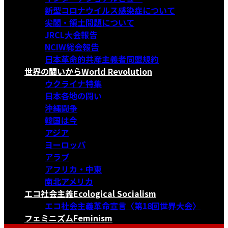
新型コロナウイルス感染症について
尖閣・領土問題について
JRCL大会報告
NCIW総会報告
日本革命的共産主義者同盟規約
世界の闘いから
World Revolution
ウクライナ特集
日本各地の闘い
沖縄闘争
韓国は今
アジア
ヨーロッパ
アラブ
アフリカ・中東
南北アメリカ
エコ社会主義
Ecological Socialism
エコ社会主義革命宣言〈第18回世界大会〉
フェミニズム
Feminism