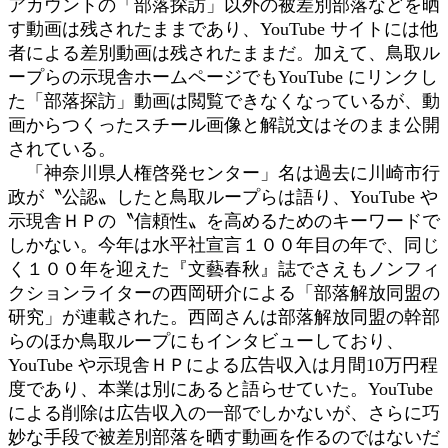
アカウントの「部落探訪」以外の被差別部落などを晒
す動画は残されたままであり、YouTube サイトには他
者による差別動画は残されたままだ。加えて、鳥取ル
ープらの示現舎ホームページでもYouTube にリンクし
た「部落探訪」動画は閲覧できなくなっているが、動
画からつくったスチール画像と解説文はそのまま公開
されている。
「神奈川県人権啓発センター」名は過去に川崎市行
政が〝公認〟したと鳥取ループらは語り、YouTube や
示現舎ＨＰの〝信頼性〟を高めるためのキーワードで
しかない。今年は水平社宣言１００年目の年で、同じ
く１００年を迎えた『文藝春秋』誌でさえもノンフィ
クションライターの西岡研介による「部落解放同盟の
研究」が連載された。西岡さんは部落解放同盟の幹部
らのほか鳥取ループにもインタビューしており、
YouTube や示現舎ＨＰによる広告収入は月間10万円程
度であり、本業は別にあると語らせていた。YouTube
による削除は広告収入の一部でしかないが、さらに巧
妙な手段で被差別部落を晒す動画を作るのではないだ