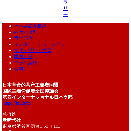
ラ
リ
ー
日本共産党批判
内ゲバ批判
青年同盟
インターナショナルビュー
文化・批評・学習
国際組織
コラム架橋
資料
日本革命的共産主義者同盟
国際主義労働者全国協議会
第四インターナショナル日本支部
https://jrcl.info/
発行所
新時代社
東京都渋谷区初台1-50-4-103