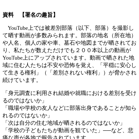
資料 【署名の趣旨】
YouTube上では被差別部落（以下、部落）を撮影し
て晒す動画が多数みられます。部落の地名（所在地）
や人名、個人の家や車、墓石や地図までが晒されてお
り、私たちが数えただけでも２００本以上の動画が
YouTube上にアップされています。動画で晒された地
域に住む人たちは不安や恐怖を覚え、「平穏に安心し
て生きる権利」（「差別されない権利」）が脅かされ
続けています。
「身元調査に利用され結婚や就職における差別を受け
るのではないか」
「職場や学校の友人などに部落出身であることが知ら
れるのではないか」
「次は自分の住む地域が晒されるのではないか」
「学校の子どもたちが動画を観ていた」──など、悲
痛な声が各地で報告されています。