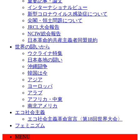
重要記事・論文
インターナショナルビュー
新型コロナウイルス感染症について
尖閣・領土問題について
JRCL大会報告
NCIW総会報告
日本革命的共産主義者同盟規約
世界の闘いから
ウクライナ特集
日本各地の闘い
沖縄闘争
韓国は今
アジア
ヨーロッパ
アラブ
アフリカ・中東
南北アメリカ
エコ社会主義
エコ社会主義革命宣言〈第18回世界大会〉
フェミニズム
MENU