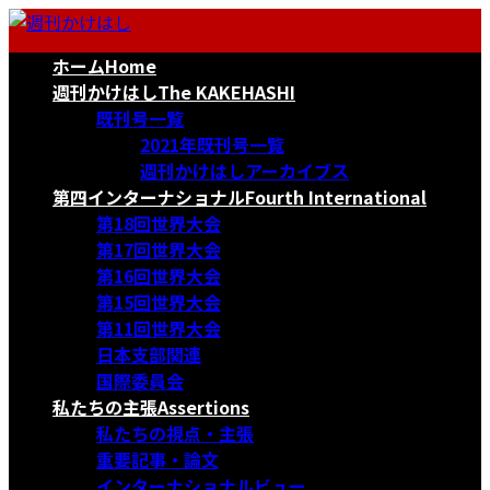
コ
ナ
ン
ビ
ホーム
Home
テ
ゲ
ン
ー
週刊かけはし
The KAKEHASHI
ツ
シ
既刊号一覧
へ
ョ
2021年既刊号一覧
ス
ン
週刊かけはしアーカイブス
キ
に
第四インターナショナル
Fourth International
ッ
移
第18回世界大会
プ
動
第17回世界大会
第16回世界大会
第15回世界大会
第11回世界大会
日本支部関連
国際委員会
私たちの主張
Assertions
私たちの視点・主張
重要記事・論文
インターナショナルビュー