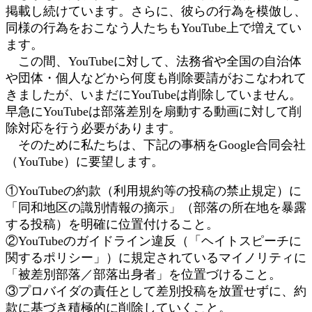
掲載し続けています。さらに、彼らの行為を模倣し、
同様の行為をおこなう人たちもYouTube上で増えてい
ます。
この間、YouTubeに対して、法務省や全国の自治体
や団体・個人などから何度も削除要請がおこなわれて
きましたが、いまだにYouTubeは削除していません。
早急にYouTubeは部落差別を扇動する動画に対して削
除対応を行う必要があります。
そのために私たちは、下記の事柄をGoogle合同会社
（YouTube）に要望します。
①YouTubeの約款（利用規約等の投稿の禁止規定）に
「同和地区の識別情報の摘示」（部落の所在地を暴露
する投稿）を明確に位置付けること。
②YouTubeのガイドライン違反（「ヘイトスピーチに
関するポリシー」）に規定されているマイノリティに
「被差別部落／部落出身者」を位置づけること。
③プロバイダの責任として差別投稿を放置せずに、約
款に基づき積極的に削除していくこと。