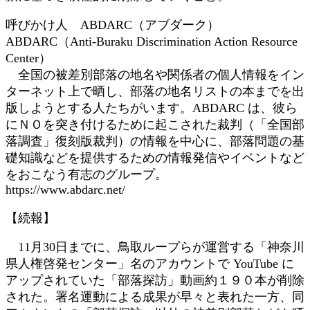
呼びかけ人 ABDARC（アブダーク）
ABDARC（Anti-Buraku Discrimination Action Resource
Center）
全国の被差別部落の地名や関係者の個人情報をイン
ターネット上で晒し、部落の地名リストの本までを出
版しようとする人たちがいます。ABDARC は、彼ら
にＮＯを突き付けるために起こされた裁判（「全国部
落調査」復刻版裁判）の情報を中心に、部落問題の基
礎知識などを提供するための情報発信やイベントなど
をおこなう有志のグループ。
https://www.abdarc.net/
【続報】
11月30日までに、鳥取ループらが運営する「神奈川
県人権啓発センター」名のアカウントで YouTube に
アップされていた「部落探訪」動画約１９０本が削除
された。署名運動による成果が早々と表れた一方、同