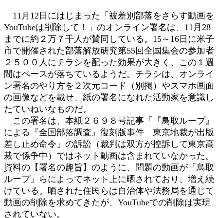
時
11月12日にはじまった「被差別部落をさらす動画を
:
YouTubeは削除して！」のオンライン署名は、11月28
までに約２万７千人が賛同している。15～16日に米子
市で開催された部落解放研究第55回全国集会の参加者
２５００人にチラシを配った効果が大きく、この１週
間はペースが落ちているようだ。チラシは、オンライ
ン署名のやり方を２次元コード（別掲）やスマホ画面
の画像などを載せ、紙の署名になれた活動家を意識し
たていねいなものだ。
この署名は、本紙２６９８号記事「『鳥取ループ』
による『全国部落調査』復刻版事件 東京地裁が出版
差し止め命令」の訴訟（裁判は双方が控訴して東京高
裁で係争中）ではネット動画は含まれていなかった。
資料の【署名の趣旨】のように、問題の動画が「鳥取
ループ」らによってネット上に晒されており、増え続
けている。晒された住民らは自治体や法務局を通じて
動画の削除を求めてきたが、YouTubeでの削除は実現
されていない。