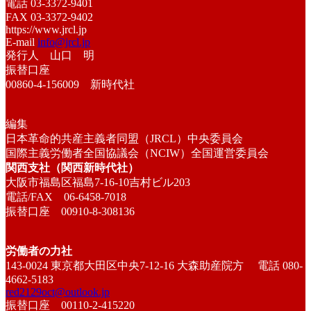
電話 03-3372-9401
FAX 03-3372-9402
https://www.jrcl.jp
E-mail
info@jrcl.jp
発行人 山口 明
振替口座
00860-4-156009 新時代社
編集
日本革命的共産主義者同盟（JRCL）中央委員会
国際主義労働者全国協議会（NCIW）全国運営委員会
関西支社（関西新時代社）
大阪市福島区福島7-16-10吉村ビル203
電話/FAX 06-6458-7018
振替口座 00910-8-308136
労働者の力社
143-0024 東京都大田区中央7-12-16 大森助産院方 電話 080-
4662-5183
red2129oct@outlook.jp
振替口座 00110-2-415220