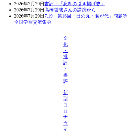
2026年7月29日
書評：『忘却の引き揚げ史』
2026年7月29日
高橋哲哉さんの講演から
2026年7月29日
7.19 第16回「日の丸・君が代」問題等
全国学習交流集会
文
化
・
批
評
・
書
評
新
型
コ
ロ
ナ
ウ
イ