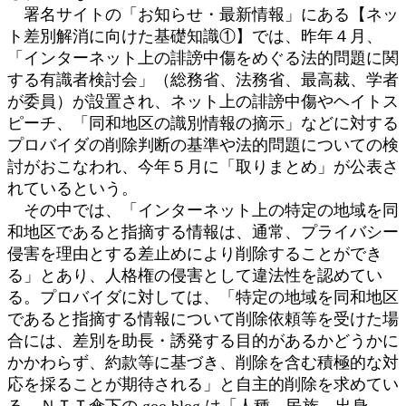
署名サイトの「お知らせ・最新情報」にある【ネッ
ト差別解消に向けた基礎知識①】では、昨年４月、
「インターネット上の誹謗中傷をめぐる法的問題に関
する有識者検討会」（総務省、法務省、最高裁、学者
が委員）が設置され、ネット上の誹謗中傷やヘイトス
ピーチ、「同和地区の識別情報の摘示」などに対する
プロバイダの削除判断の基準や法的問題についての検
討がおこなわれ、今年５月に「取りまとめ」が公表さ
れているという。
その中では、「インターネット上の特定の地域を同
和地区であると指摘する情報は、通常、プライバシー
侵害を理由とする差止めにより削除することができ
る」とあり、人格権の侵害として違法性を認めてい
る。プロバイダに対しては、「特定の地域を同和地区
であると指摘する情報について削除依頼等を受けた場
合には、差別を助長・誘発する目的があるかどうかに
かかわらず、約款等に基づき、削除を含む積極的な対
応を採ることが期待される」と自主的削除を求めてい
る。ＮＴＴ傘下の goo blog は「人種、民族、出身