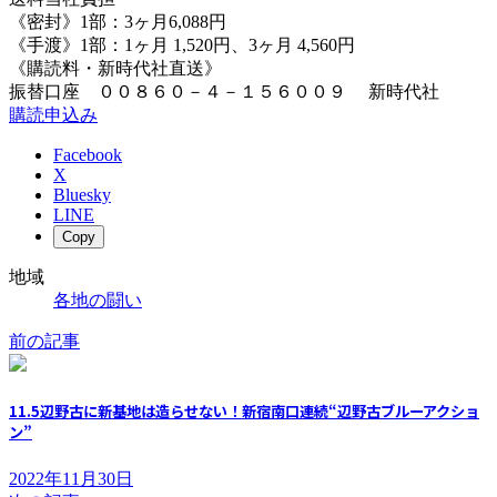
《密封》1部：3ヶ月6,088円
《手渡》1部：1ヶ月 1,520円、3ヶ月 4,560円
《購読料・新時代社直送》
振替口座 ００８６０－４－１５６００９ 新時代社
購読申込み
Facebook
X
Bluesky
LINE
Copy
地域
各地の闘い
前の記事
11.5辺野古に新基地は造らせない！新宿南口連続“辺野古ブルーアクショ
ン”
2022年11月30日