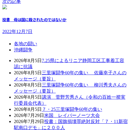
次の記事
投書 母は国に殺されたのではないか
2022年12月7日
各地の闘い
沖縄闘争
2026年8月5日
7.25県によるリニア静岡工区工事着工容
認に抗議
2026年8月5日
三里塚闘争60年の集い 佐藤幸子さんの
メッセージ（要旨）
2026年8月5日
三里塚闘争60年の集い 柳川秀夫さんの
メッセージ（要旨）
2026年8月5日
講演 菅野芳秀さん（令和の百姓一揆実
行委員会代表）
2026年8月5日
７・25三里塚闘争60年の集い
2026年7月29日
米国 レイバーノーツ大会
2026年7月29日
投書：国旗損壊罪絶対反対「７・11新宿
駅南口デモ」に２００人