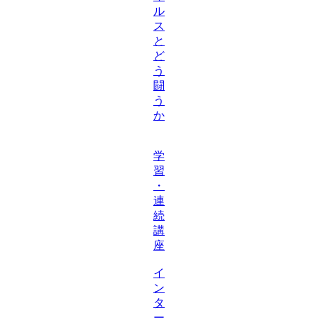
ル
ス
と
ど
う
闘
う
か
学
習
・
連
続
講
座
イ
ン
タ
ー