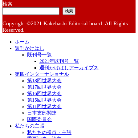
検索
検索
Copyright ©2021 Kakehashi Editorial board. All Rights
Reserved.
ホーム
週刊かけはし
既刊号一覧
2021年既刊号一覧
週刊かけはしアーカイブス
第四インターナショナル
第18回世界大会
第17回世界大会
第16回世界大会
第15回世界大会
第11回世界大会
日本支部関連
国際委員会
私たちの主張
私たちの視点・主張