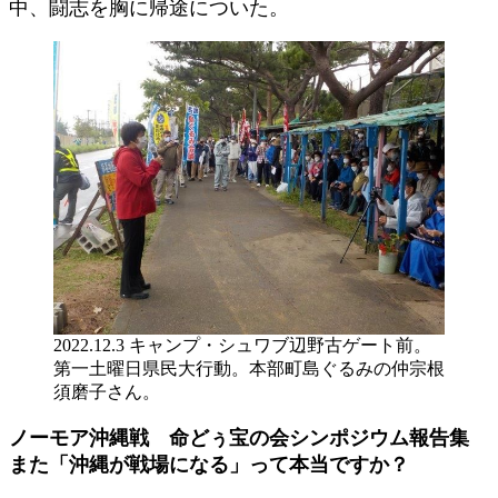
中、闘志を胸に帰途についた。
2022.12.3 キャンプ・シュワブ辺野古ゲート前。
第一土曜日県民大行動。本部町島ぐるみの仲宗根
須磨子さん。
ノーモア沖縄戦 命どぅ宝の会シンポジウム報告集
また「沖縄が戦場になる」って本当ですか？