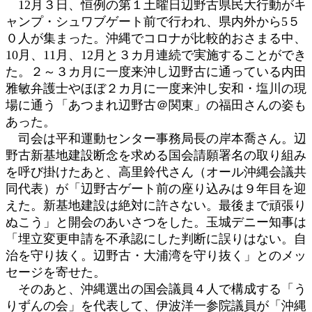
12月３日、恒例の第１土曜日辺野古県民大行動がキ
ャンプ・シュワブゲート前で行われ、県内外から5５
０人が集まった。沖縄でコロナが比較的おさまる中、
10月、11月、12月と３カ月連続で実施することができ
た。２～３カ月に一度来沖し辺野古に通っている内田
雅敏弁護士やほぼ２カ月に一度来沖し安和・塩川の現
場に通う「あつまれ辺野古＠関東」の福田さんの姿も
あった。
司会は平和運動センター事務局長の岸本喬さん。辺
野古新基地建設断念を求める国会請願署名の取り組み
を呼び掛けたあと、高里鈴代さん（オール沖縄会議共
同代表）が「辺野古ゲート前の座り込みは９年目を迎
えた。新基地建設は絶対に許さない。最後まで頑張り
ぬこう」と開会のあいさつをした。玉城デニー知事は
「埋立変更申請を不承認にした判断に誤りはない。自
治を守り抜く。辺野古・大浦湾を守り抜く」とのメッ
セージを寄せた。
そのあと、沖縄選出の国会議員４人で構成する「う
りずんの会」を代表して、伊波洋一参院議員が「沖縄