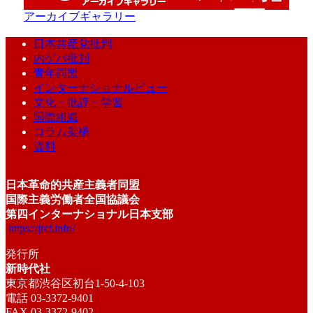
アーカイブギャラリー
日本共産党批判
内ゲバ批判
青年同盟
インターナショナルビュー
文化・批評・学習
国際組織
コラム架橋
資料
日本革命的共産主義者同盟
国際主義労働者全国協議会
第四インターナショナル日本支部
https://jrcl.info/
発行所
新時代社
東京都渋谷区初台1-50-4-103
電話 03-3372-9401
FAX 03-3372-9402