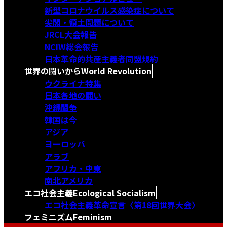
新型コロナウイルス感染症について
尖閣・領土問題について
JRCL大会報告
NCIW総会報告
日本革命的共産主義者同盟規約
世界の闘いから
World Revolution
ウクライナ特集
日本各地の闘い
沖縄闘争
韓国は今
アジア
ヨーロッパ
アラブ
アフリカ・中東
南北アメリカ
エコ社会主義
Ecological Socialism
エコ社会主義革命宣言〈第18回世界大会〉
フェミニズム
Feminism