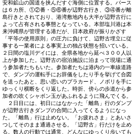
安和鉱山の国道を挟んだすぐ海側に位置する。バース
は６カ所、①②番・⑤⑥番が辺野古行き、③④番が離
島行きとされており、港湾敷地内も大半が辺野古行に
よって占有される事態となっている。本部塩川港は本
来沖縄県が管理する港だが、日本政府が振りかざす
「平等の使用原則」の圧力に負けて、辺野古埋立に従
事する一業者による事実上の独占状態を招いている。
２日間の塩川デイには、全県各地から延べ３００人以
上が参加した。辺野古の宿泊施設に泊まって現場に通
う参加者たちもいた。参加者たちは港内の一車線道路
で、ダンプの運転手にお辞儀をしたり手を挙げて合図
を送ったあと、思い思いのプラカード、ノボリを手に
ゆっくり横断をくり返した。時折、傍らの歩道から参
加者の吹くシャボン玉があふれるように飛んでくる。
２日目には、初日にはなかった「離島」行のダンプ
が辺野古行きダンプの合間に入ってくるようになっ
た。「離島」行は止めない。「お疲れさま」とあいさ
つしてそのまま通過させる。「辺野古」行だけを止め
る。数人の行動では通常、どんなにゆっくり歩いても