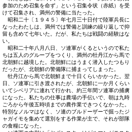
参加のため召集を命ず」という召集令状（赤紙）を受
けて召集され、満州の警備に当たった。
昭和二十〔１９４５〕年七月三十日付で陸軍兵長に
なったわたしは、満州では警備と訓練の繰り返しで抑
留も含めて七年いた。だが、私たちは戦闘の経験はな
い。
昭和二十年八月八日、ソ連軍がくるというので私た
ちは五人のグループをつくり、満州の牡丹江から馬で
北朝鮮に越境した。北朝鮮にはうまく潜入したつもり
だったが、北朝鮮の警備隊に捕まってしまった。
牡丹江から馬で北朝鮮まで十日くらいかかった。翌
日、ソ連軍に引き渡されたが、北朝鮮に一か月くらい
いてシベリアに連れて行かれ、約三年間ソ連軍の捕虜
になった。私たちの仕事は農場の手伝いで、朝は九時
ごろから午後五時頃までの農作業できつくなかった。
特別なノルマはなく、ソ連のブルドーザーで掘ったジ
ャガイモを集めて選別をする作業が主で、それが部隊
の食糧になった。