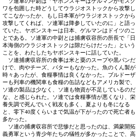
ソ連軍の中尉は「ヤポンスキーはゲルマンがモスク
ワを包囲した時どうしてウラジオストックから攻撃し
てこなかったか、もし日本軍がウラジオストックから
攻撃してくれば、ソ連軍は降参していたのに」と語っ
ていた。ヤポンスキーは日本、ゲルマンはドイツのこ
とである。ソ連軍の中尉とは捕虜収容所の所長で「日
本海側のウラジオストックは隙だらけだった」という
ことを、わたしたちヤポンスキーに話していた。
ソ連捕虜収容所の食事は米と粟のスープや黒パンだ
けで、肉やチーズ、バターもなかった。魚のくん製が
時々あったが、食糧事情は良くなかった。ブルドーザ
ーも列車の機関車も食糧の缶詰などもアメリカ製で、
ソ連の製品は少なく、ソ連も物資が不足しているのだ
な、と感じられた。ソ連では食糧事情が悪くなり、栄
養失調で死んでいく戦友も多く、夏よりも冬になる
と、零下40度くらいまで気温が下がったので死亡者も
多かった。
ソ連の捕虜収容所で悲惨だと思ったのは、満蒙開拓
義勇軍という青少年たちの犠牲が多かったことで、高