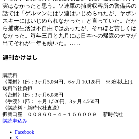
実はなかったと思う。ソ連軍の捕虜収容所の警備兵の
話では「ゲルマンにはソ連はいじめられたが、ヤポン
スキーにはいじめられなかった」と言っていた。だか
ら捕虜生活は不自由ではあったが、それほど苦しくは
なかった。毎年三月と九月には日本への帰還のデマが
出てそれが三年も続いた。……
週刊かけはし
購読料
《開封》1部：3ヶ月5,064円、6ヶ月 10,128円 ※3部以上は
送料当社負担
《密封》1部：3ヶ月6,088円
《手渡》1部：1ヶ月 1,520円、3ヶ月 4,560円
《購読料・新時代社直送》
振替口座 ００８６０－４－１５６００９ 新時代社
購読申込み
Facebook
X