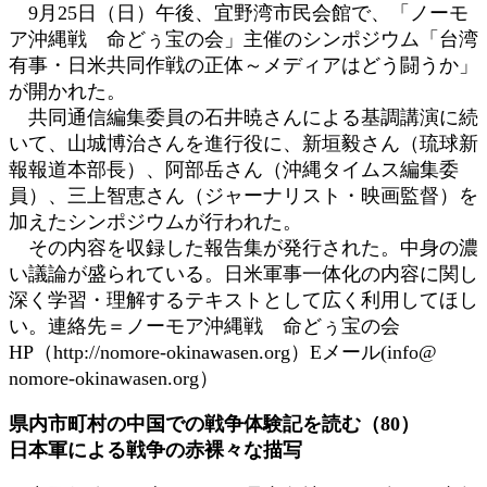
9月25日（日）午後、宜野湾市民会館で、「ノーモ
ア沖縄戦 命どぅ宝の会」主催のシンポジウム「台湾
有事・日米共同作戦の正体～メディアはどう闘うか」
が開かれた。
共同通信編集委員の石井暁さんによる基調講演に続
いて、山城博治さんを進行役に、新垣毅さん（琉球新
報報道本部長）、阿部岳さん（沖縄タイムス編集委
員）、三上智恵さん（ジャーナリスト・映画監督）を
加えたシンポジウムが行われた。
その内容を収録した報告集が発行された。中身の濃
い議論が盛られている。日米軍事一体化の内容に関し
深く学習・理解するテキストとして広く利用してほし
い。連絡先＝ノーモア沖縄戦 命どぅ宝の会
HP（http://nomore-okinawasen.org）Eメール(info@
nomore-okinawasen.org）
県内市町村の中国での戦争体験記を読む（80）
日本軍による戦争の赤裸々な描写