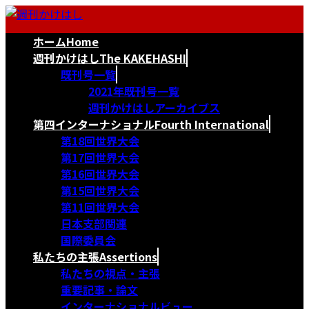
コ
ナ
ン
ビ
ホーム
Home
テ
ゲ
ン
ー
週刊かけはし
The KAKEHASHI
ツ
シ
既刊号一覧
へ
ョ
2021年既刊号一覧
ス
ン
週刊かけはしアーカイブス
キ
に
第四インターナショナル
Fourth International
ッ
移
第18回世界大会
プ
動
第17回世界大会
第16回世界大会
第15回世界大会
第11回世界大会
日本支部関連
国際委員会
私たちの主張
Assertions
私たちの視点・主張
重要記事・論文
インターナショナルビュー