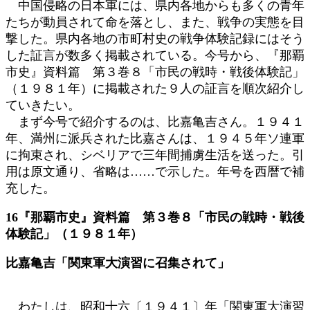
中国侵略の日本軍には、県内各地からも多くの青年
たちが動員されて命を落とし、また、戦争の実態を目
撃した。県内各地の市町村史の戦争体験記録にはそう
した証言が数多く掲載されている。今号から、『那覇
市史』資料篇 第３巻８「市民の戦時・戦後体験記」
（１９８１年）に掲載された９人の証言を順次紹介し
ていきたい。
まず今号で紹介するのは、比嘉亀吉さん。１９４１
年、満州に派兵された比嘉さんは、１９４５年ソ連軍
に拘束され、シベリアで三年間捕虜生活を送った。引
用は原文通り、省略は……で示した。年号を西暦で補
充した。
16『那覇市史』資料篇 第３巻８「市民の戦時・戦後
体験記」（１９８１年）
比嘉亀吉「関東軍大演習に召集されて」
わたしは、昭和十六〔１９４１〕年「関東軍大演習