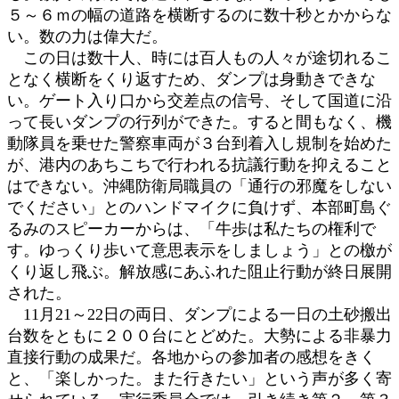
５～６ｍの幅の道路を横断するのに数十秒とかからな
い。数の力は偉大だ。
この日は数十人、時には百人もの人々が途切れるこ
となく横断をくり返すため、ダンプは身動きできな
い。ゲート入り口から交差点の信号、そして国道に沿
って長いダンプの行列ができた。すると間もなく、機
動隊員を乗せた警察車両が３台到着入し規制を始めた
が、港内のあちこちで行われる抗議行動を抑えること
はできない。沖縄防衛局職員の「通行の邪魔をしない
でください」とのハンドマイクに負けず、本部町島ぐ
るみのスピーカーからは、「牛歩は私たちの権利で
す。ゆっくり歩いて意思表示をしましょう」との檄が
くり返し飛ぶ。解放感にあふれた阻止行動が終日展開
された。
11月21～22日の両日、ダンプによる一日の土砂搬出
台数をともに２００台にとどめた。大勢による非暴力
直接行動の成果だ。各地からの参加者の感想をきく
と、「楽しかった。また行きたい」という声が多く寄