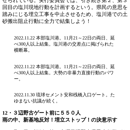
せられている。実行委員会では、引き続き第２、第３
回目の塩川現地行動を計画するという。県民の意思を
踏みにじる埋立工事を中止させるため、塩川港での土
砂搬出阻止行動に全力で結集しよう！
2022.11.22 本部塩川港。11月21～22日の両日、延
べ300人以上結集。塩川港の交差点に掲げられた
横断幕。
2022.11.22 本部塩川港。11月21～22日の両日、延
べ300人以上結集。大勢の非暴力直接行動のパワ
ー。
2022.11.30 琉球セメント安和桟橋入口ゲート。た
ゆまない抗議が続く。
12・３辺野古ゲート前に５５０人
雨の中、新基地反対！埋立ストップ！の決意示す