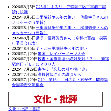
2026年8月5日
7.25県によるリニア静岡工区工事着工容
認に抗議
2026年8月5日
三里塚闘争60年の集い 佐藤幸子さんの
メッセージ（要旨）
2026年8月5日
三里塚闘争60年の集い 柳川秀夫さんの
メッセージ（要旨）
2026年8月5日
講演 菅野芳秀さん（令和の百姓一揆実
行委員会代表）
2026年8月5日
７・25三里塚闘争60年の集い
2026年7月29日
米国 レイバーノーツ大会
2026年7月29日
投書：国旗損壊罪絶対反対「７・11新宿
駅南口デモ」に２００人
2026年7月29日
書評：『忘却の引き揚げ史』
2026年7月29日
高橋哲哉さんの講演から
2026年7月29日
7.19 第16回「日の丸・君が代」問題等
全国学習交流集会
文化・批評・書評