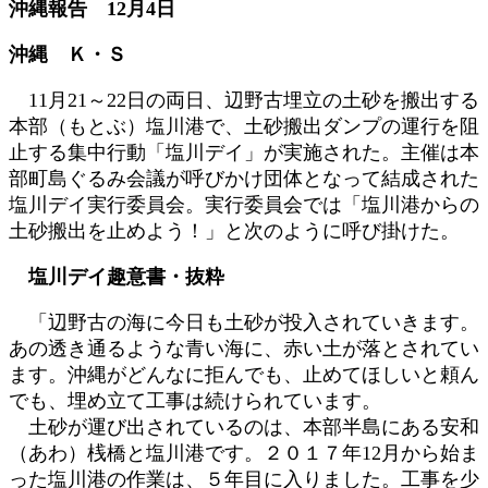
沖縄報告 12月4日
時
:
沖縄 Ｋ・Ｓ
11月21～22日の両日、辺野古埋立の土砂を搬出する
本部（もとぶ）塩川港で、土砂搬出ダンプの運行を阻
止する集中行動「塩川デイ」が実施された。主催は本
部町島ぐるみ会議が呼びかけ団体となって結成された
塩川デイ実行委員会。実行委員会では「塩川港からの
土砂搬出を止めよう！」と次のように呼び掛けた。
塩川デイ趣意書・抜粋
「辺野古の海に今日も土砂が投入されていきます。
あの透き通るような青い海に、赤い土が落とされてい
ます。沖縄がどんなに拒んでも、止めてほしいと頼ん
でも、埋め立て工事は続けられています。
土砂が運び出されているのは、本部半島にある安和
（あわ）桟橋と塩川港です。２０１７年12月から始ま
った塩川港の作業は、５年目に入りました。工事を少