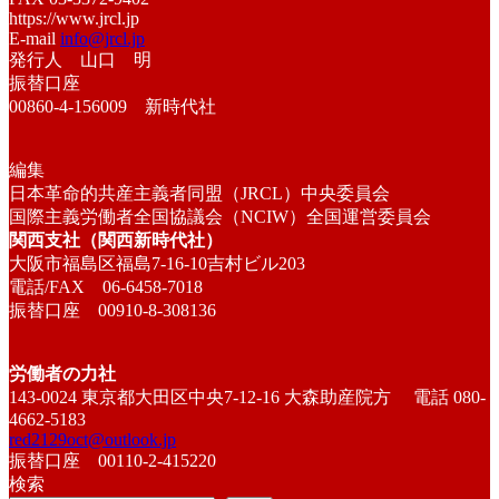
https://www.jrcl.jp
E-mail
info@jrcl.jp
発行人 山口 明
振替口座
00860-4-156009 新時代社
編集
日本革命的共産主義者同盟（JRCL）中央委員会
国際主義労働者全国協議会（NCIW）全国運営委員会
関西支社（関西新時代社）
大阪市福島区福島7-16-10吉村ビル203
電話/FAX 06-6458-7018
振替口座 00910-8-308136
労働者の力社
143-0024 東京都大田区中央7-12-16 大森助産院方 電話 080-
4662-5183
red2129oct@outlook.jp
振替口座 00110-2-415220
検索