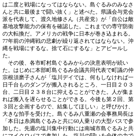
は二度と戦場になってはならない。島ぐるみのみなさ
んと共に最後まで闘い抜く」と述べた。県議会与党会
派を代表して、渡久地修さん（共産党）が「自公は敵
基地攻撃能力の保有を確認した。これまでの専守防衛
の大転換だ。アメリカの戦争に日本が巻き込まれる。
77年前の沖縄戦の悲劇が繰り返されてはならない。沖
縄を戦場にするな。捨て石にするな」とアピールし
た。
その後、各市町村島ぐるみからの決意表明が続い
た。はじめに本部町島ぐるみ会議共同代表で町議の仲
宗根須磨子さんが「塩川デイでは、何もしなければ一
日千台ものダンプが搬入されるところ、一日目２０３
台、二日目２３８台に抑えることができた。人が集ま
れば搬入を遅らせることができる。今後も第２回、第
３回と企画するので、結集してほしい」と呼びかけ、
大きな拍手を受けた。島ぐるみ八重瀬の会事務局長は
「本日は糸満島ぐるみと共に60人乗りの大型バスで参
加した。先週の塩川集中行動には南城市島ぐるみと共
にマイクロバスで参加した。塩川の闘いを全体の力で