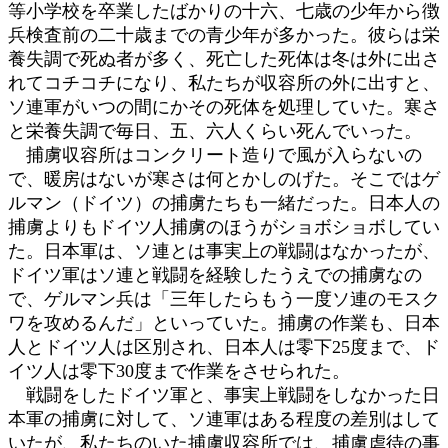
等小学校を卒業したばかりの十六、七歳の少年から徴
兵検査前の二十歳までの青少年が多かった。彼らは栄
養失調で死ぬ者が多く、死亡した死体は冬は外に出さ
れてコチコチになり、私たちが収容所の外に出すと、
ソ連軍がいつの間にかその死体を処理していた。寒さ
と栄養失調で毎日、五、六人くらい死んでいった。
捕虜収容所はコンクリート造りで風が入らないの
で、暖房はないが寒さは何とかしのげた。そこではゲ
ルマン（ドイツ）の捕虜たちも一緒だった。日本人の
捕虜よりもドイツ人捕虜のほうがショボショボしてい
た。日本軍は、ソ連とは事実上の戦闘はなかったが、
ドイツ軍はソ連と戦闘を経験したうえでの捕虜なの
で、ゲルマン兵は「三年したらもう一度ソ連のモスク
ワを攻めるんだ」といっていた。捕虜の作業も、日本
人とドイツ人は区別され、日本人は零下25度まで、ド
イツ人は零下30度まで作業をさせられた。
戦闘をしたドイツ軍と、事実上戦闘をしなかった日
本軍の捕虜に対して、ソ連軍はある程度の差別はして
いたが、私たちのいた捕虜収容所では、捕虜虐待の事