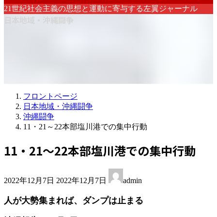
21世紀社会主義の思想と運動に寄与する左翼ジャーナル
日本地域・沖縄闘争
フロントページ
日本地域・沖縄闘争
沖縄闘争
11・21～22本部塩川港での集中行動
11・21～22本部塩川港での集中行動
最
2022年12月7日
2022年12月7日
admin
終
更
人が大勢集まれば、ダンプは止まる
新
日