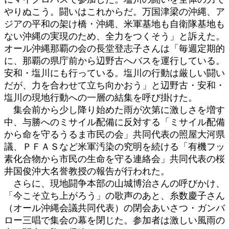
やりぬこう。闘いはこれからだ。万国津梁の沖縄、ア
ジアの平和の架け橋・沖縄、米軍基地も自衛隊基地も
ない沖縄の実現のため、全力をつくそう」と訴えた。
オール沖縄那覇の会の長堂登志子さんは「毎週定期的
に、那覇の県庁前から辺野古へバスを運行している。
安和・塩川にも行っている。塩川の行動は厳しい闘い
だが、力を合わせて立ち向かおう」と辺野古・安和・
塩川の現地行動への一層の結集を呼び掛けた。
集会前から少し降り始めた雨が次第に激しさを増す
中、与勝へのミサイル配備に反対する「ミサイル配備
から命を守るうるま市民の会」共同代表の照屋大河県
議、ＰＦＡＳなど米軍汚染の究明を続ける「有機フッ
素化合物から市民の生命を守る連絡会」共同代表の桜
井国俊沖大名誉教授の報告が行われた。
さらに、現地闘争本部の山城博治さんの呼びかけ、
「今こそ立ち上がろう」の歌声のあと、糸数慶子さん
（オール沖縄会議共同代表）の閉会あいさつ・ガンバ
ロー三唱で集会の幕を閉じた。参加者は激しい風雨の