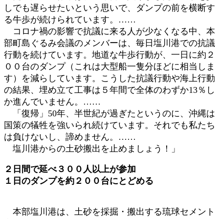
しでも遅らせたいという思いで、ダンプの前を横断す
る牛歩が続けられています。……
コロナ禍の影響で抗議に来る人が少なくなる中、本
部町島ぐるみ会議のメンバーは、毎日塩川港での抗議
行動を続けています。地道な牛歩行動が、一日に約２
００台のダンプ（これは大型船一隻分ほどに相当しま
す）を減らしています。こうした抗議行動や海上行動
の結果、埋め立て工事は５年間で全体のわずか13％し
か進んでいません。……
「復帰」50年、半世紀が過ぎたというのに、沖縄は
国策の犠牲を強いられ続けています。それでも私たち
は負けないし、諦めません。……
塩川港からの土砂搬出を止めましょう！」
２日間で延べ３００人以上が参加
１日のダンプを約２００台にとどめる
本部塩川港は、土砂を採掘・搬出する琉球セメント