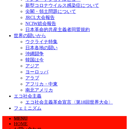
新型コロナウイルス感染症について
尖閣・領土問題について
JRCL大会報告
NCIW総会報告
日本革命的共産主義者同盟規約
世界の闘いから
ウクライナ特集
日本各地の闘い
沖縄闘争
韓国は今
アジア
ヨーロッパ
アラブ
アフリカ・中東
南北アメリカ
エコ社会主義
エコ社会主義革命宣言〈第18回世界大会〉
フェミニズム
MENU
HOME