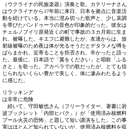
（ウクライナの民族楽器）演奏と歌。カテリーナさん
はウクライナから17年前に来日、日本を拠点に音楽活
動を続けている。本当に澄み切った歌声と、少し哀調
を帯びたパンドゥーラの音色が印象的だった。彼女は
チェルノブイリ原発近くの町で事故の３カ月前に生ま
れ、被曝した。キエフに避難したが、友達からは、放
射線被曝のため夜は体が光るそうだとデタラメな噂を
ばらまかれ、近寄ることを拒否され、辛かったと語っ
た。最後に、日本語で「翼をください」と唱歌「ふる
さと」を歌った。アカペラでの歌だったが、とても信
じられないくらい豊かで美しく、体に滲みわたるよう
に感じた。
リラッキング
は非常に危険
続いて、守田敏也さん（フリーライター、著書に岩
波ブックレット「内部ヒバク」）が「使用済み核燃料
プール火災の恐怖」と題して短い講演をした。この事
実はほとんど知られていないが、使用済み核燃料を収