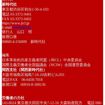
新時代社
東京都渋谷区初台1-50-4-103
電話 03-3372-9401
FAX 03-3372-9402
https://www.jrcl.jp
E-mail
info@jrcl.jp
発行人 山口 明
振替口座
00860-4-156009 新時代社
編集
日本革命的共産主義者同盟（JRCL）中央委員会
国際主義労働者全国協議会（NCIW）全国運営委員会
関西支社（関西新時代社）
大阪市福島区福島7-16-10吉村ビル203
電話/FAX 06-6458-7018
振替口座 00910-8-308136
労働者の力社
143-0024 東京都大田区中央7-12-16 大森助産院方 電話 080-