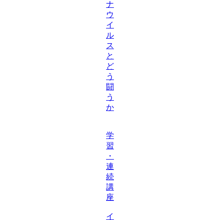
ナ
ウ
イ
ル
ス
と
ど
う
闘
う
か
学
習
・
連
続
講
座
イ