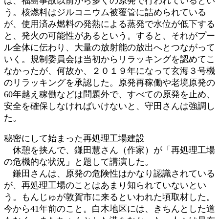
は、福島事故以前から多くの原発で行われているとい
う。核燃料はジルコニウム被覆管に詰められている
が、使用済み燃料の発熱による蒸発で水位が低下する
と、発火の可能性があるという。すると、それがプー
ル全体に伝わり、大量の放射能の放出へとつながって
いく。規制委員会は当初からリラッキングを認めてこ
なかったが、何故か、２０１９年になって玄海３号機
のリラッキングを承認した。原発再稼働や老境原発の
60年越え稼働などは問題外で、すべての原発を止め、
安全を確保しなければいけないと、守田さんは強調し
た。
秘密にして始まった再処理工場建設
休憩を挟んで、鎌田慧さん（作家）が「再処理工場
の危機的な状況」と題して講演した。
鎌田さんは、原発の危険性はかなり認識されている
が、再処理工場のことはあまり知られていないとい
う。もんじゅが敦賀市に来るといわれた頃取材した。
今から41年前のこと。白木地区には、きちんとした道