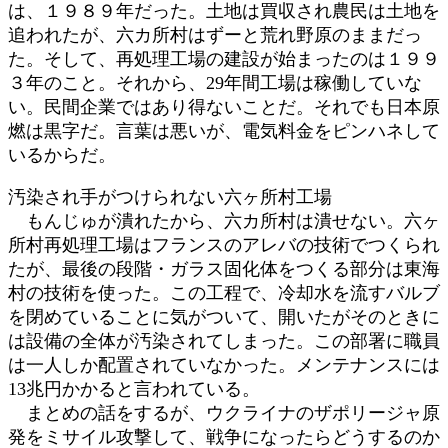
は、１９８９年だった。土地は買収され農民は土地を
追われたが、六カ所村はずーと荒れ野原のままだっ
た。そして、再処理工場の建設が始まったのは１９９
３年のこと。それから、29年間工場は稼働していな
い。民間企業ではあり得ないことだ。それでも日本原
燃は黒字だ。言葉は悪いが、電気料金をピンハネして
いるからだ。
汚染され手がつけられない六ヶ所村工場
もんじゅが潰れたから、六カ所村は潰せない。六ヶ
所村再処理工場はフランスのアレバの技術でつくられ
たが、最後の段階・ガラス固化体をつくる部分は東海
村の技術を使った。この工程で、冷却水を流すバルブ
を閉めていることに気がついて、開いたがそのときに
は設備の全体が汚染されてしまった。この部署に職員
は一人しか配置されていなかった。メンテナンスには
13兆円かかると言われている。
まとめの話をするが、ウクライナのザポリージャ原
発をミサイル攻撃して、戦争になったらどうするのか