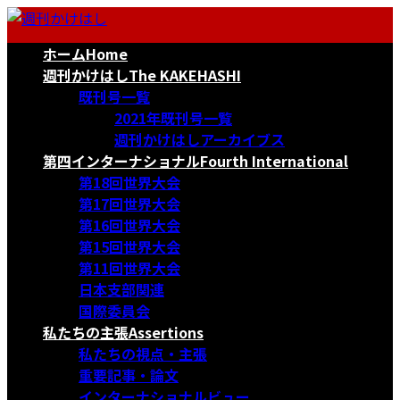
コ
ナ
ン
ビ
ホーム
Home
テ
ゲ
ン
ー
週刊かけはし
The KAKEHASHI
ツ
シ
既刊号一覧
へ
ョ
2021年既刊号一覧
ス
ン
週刊かけはしアーカイブス
キ
に
第四インターナショナル
Fourth International
ッ
移
第18回世界大会
プ
動
第17回世界大会
第16回世界大会
第15回世界大会
第11回世界大会
日本支部関連
国際委員会
私たちの主張
Assertions
私たちの視点・主張
重要記事・論文
インターナショナルビュー