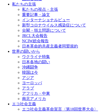
私たちの主張
私たちの視点・主張
重要記事・論文
インターナショナルビュー
新型コロナウイルス感染症について
尖閣・領土問題について
JRCL大会報告
NCIW総会報告
日本革命的共産主義者同盟規約
世界の闘いから
ウクライナ特集
日本各地の闘い
沖縄闘争
韓国は今
アジア
ヨーロッパ
アラブ
アフリカ・中東
南北アメリカ
エコ社会主義
エコ社会主義革命宣言〈第18回世界大会〉