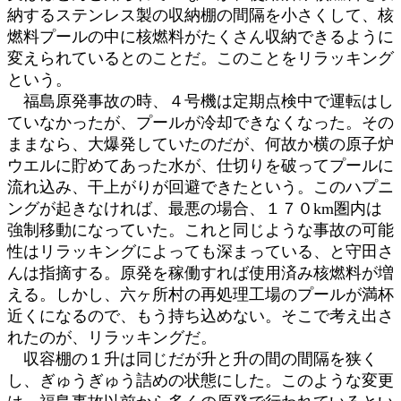
納するステンレス製の収納棚の間隔を小さくして、核
燃料プールの中に核燃料がたくさん収納できるように
変えられているとのことだ。このことをリラッキング
という。
福島原発事故の時、４号機は定期点検中で運転はし
ていなかったが、プールが冷却できなくなった。その
ままなら、大爆発していたのだが、何故か横の原子炉
ウエルに貯めてあった水が、仕切りを破ってプールに
流れ込み、干上がりが回避できたという。このハプニ
ングが起きなければ、最悪の場合、１７０km圏内は
強制移動になっていた。これと同じような事故の可能
性はリラッキングによっても深まっている、と守田さ
んは指摘する。原発を稼働すれば使用済み核燃料が増
える。しかし、六ヶ所村の再処理工場のプールが満杯
近くになるので、もう持ち込めない。そこで考え出さ
れたのが、リラッキングだ。
収容棚の１升は同じだが升と升の間の間隔を狭く
し、ぎゅうぎゅう詰めの状態にした。このような変更