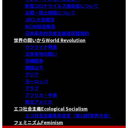
新型コロナウイルス感染症について
尖閣・領土問題について
JRCL大会報告
NCIW総会報告
日本革命的共産主義者同盟規約
世界の闘いから
World Revolution
ウクライナ特集
日本各地の闘い
沖縄闘争
韓国は今
アジア
ヨーロッパ
アラブ
アフリカ・中東
南北アメリカ
エコ社会主義
Ecological Socialism
エコ社会主義革命宣言〈第18回世界大会〉
フェミニズム
Feminism