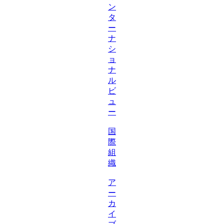
ン
タ
ー
ナ
シ
ョ
ナ
ル
ビ
ュ
ー
国
際
組
織
ア
ー
カ
イ