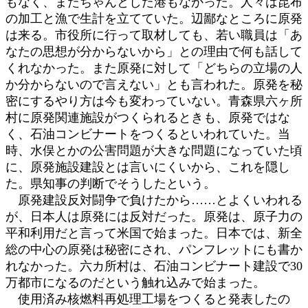
もなく、またちゃんとした港もなかった。人々は昆布
の加工と漁で生計を立てていた。辺鄙なところに原発
は来る。市役所に行って取材しても、若い職員は「あ
なたの思想が分からないから」との理由で何も話して
くれなかった。また原発に対して「どちらの立場の人
か分からないので言えない」とも言われた。原発を秘
密にするやり方は今も変わっていない。青森県六ヶ所
村に原発関連施設がつくられるときも、原発ではな
く、石油コンビナートをつくるといわれていた。当
時、水俣とかの公害問題が大きな問題になっていた頃
に、原発施設建設とは言いにくいから、これを隠し
た。県知事の判断でそうしたという。
原発建設反対闘争で負けたから……とよくいわれる
が、日本人は原発には反対だった。原発は、原子力の
平和利用だと言って米国で始まった。日本では、新全
総の中心の原発は秘密にされ、パンフレットにも書か
れなかった。六カ所村は、石油コンビナート建設で30
万都市になるのだという触れ込みで始まった。
使用済み核燃料再処理工場をつくると発表したの