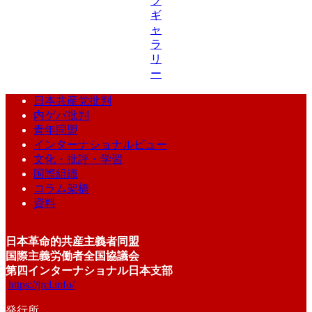
ブ
ギ
ャ
ラ
リ
ー
日本共産党批判
内ゲバ批判
青年同盟
インターナショナルビュー
文化・批評・学習
国際組織
コラム架橋
資料
日本革命的共産主義者同盟
国際主義労働者全国協議会
第四インターナショナル日本支部
https://jrcl.info/
発行所