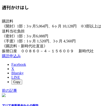
週刊かけはし
購読料
《開封》1部：3ヶ月5,064円、6ヶ月 10,128円 ※3部以上は
送料当社負担
《密封》1部：3ヶ月6,088円
《手渡》1部：1ヶ月 1,520円、3ヶ月 4,560円
《購読料・新時代社直送》
振替口座 ００８６０－４－１５６００９ 新時代社
購読申込み
Facebook
X
Bluesky
LINE
Copy
前の記事
アジア連帯基金からの報告