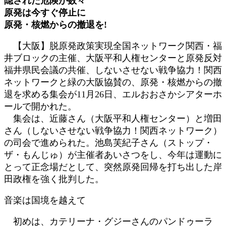
隠された危険が数々
新
原発は今すぐ停止に
日
原発・核燃からの撤退を!
時
:
【大阪】脱原発政策実現全国ネットワーク関西・福
井ブロックの主催、大阪平和人権センターと原発反対
福井県民会議の共催、しないさせない戦争協力！関西
ネットワークと緑の大阪協賛の、原発・核燃からの撤
退を求める集会が11月26日、エルおおさかシアターホ
ールで開かれた。
集会は、近藤さん（大阪平和人権センター）と増田
さん（しないさせない戦争協力！関西ネットワーク）
の司会で進められた。池島芙紀子さん（ストップ・
ザ・もんじゅ）が主催者あいさつをし、今年は運動に
とって正念場だとして、突然原発回帰を打ち出した岸
田政権を強く批判した。
音楽は国境を越えて
初めは、カテリーナ・グジーさんのパンドゥーラ