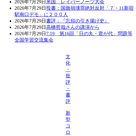
2026年7月29日
米国 レイバーノーツ大会
2026年7月29日
投書：国旗損壊罪絶対反対「７・11新宿
駅南口デモ」に２００人
2026年7月29日
書評：『忘却の引き揚げ史』
2026年7月29日
高橋哲哉さんの講演から
2026年7月29日
7.19 第16回「日の丸・君が代」問題等
全国学習交流集会
文
化
・
批
評
・
書
評
新
型
コ
ロ