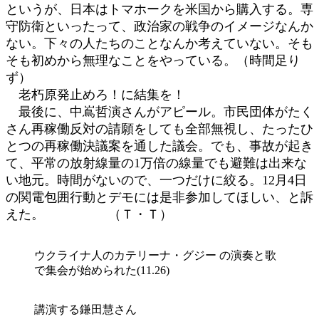
というが、日本はトマホークを米国から購入する。専
守防衛といったって、政治家の戦争のイメージなんか
ない。下々の人たちのことなんか考えていない。そも
そも初めから無理なことをやっている。（時間足り
ず）
老朽原発止めろ！に結集を！
最後に、中嶌哲演さんがアピール。市民団体がたく
さん再稼働反対の請願をしても全部無視し、たったひ
とつの再稼働決議案を通した議会。でも、事故が起き
て、平常の放射線量の1万倍の線量でも避難は出来な
い地元。時間がないので、一つだけに絞る。12月4日
の関電包囲行動とデモには是非参加してほしい、と訴
えた。 （Ｔ・Ｔ）
ウクライナ人のカテリーナ・グジー の演奏と歌
で集会が始められた(11.26)
講演する鎌田慧さん