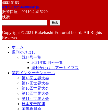
4662-5183
red2129oct@outlook.jp
振替口座 00110-2-415220
検索
検索
Copyright ©2021 Kakehashi Editorial board. All Rights
Reserved.
ホーム
週刊かけはし
既刊号一覧
2021年既刊号一覧
週刊かけはしアーカイブス
第四インターナショナル
第18回世界大会
第17回世界大会
第16回世界大会
第15回世界大会
第11回世界大会
日本支部関連
国際委員会