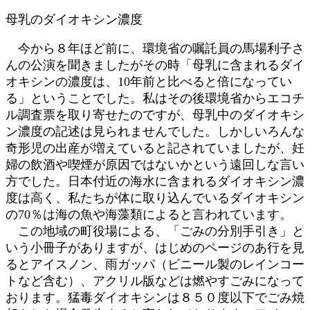
母乳のダイオキシン濃度
今から８年ほど前に、環境省の嘱託員の馬場利子さ
んの公演を聞きましたがその時「母乳に含まれるダイ
オキシンの濃度は、10年前と比べると倍になってい
る」ということでした。私はその後環境省からエコチ
ル調査票を取り寄せたのですが、母乳中のダイオキシ
ン濃度の記述は見られませんでした。しかしいろんな
奇形児の出産が増えていると記されていましたが、妊
婦の飲酒や喫煙が原因ではないかという遠回しな言い
方でした。日本付近の海水に含まれるダイオキシン濃
度は高く、私たちが体に取り込んでいるダイオキシン
の70％は海の魚や海藻類によると言われています。
この地域の町役場による、「ごみの分別手引き」と
いう小冊子がありますが、はじめのページのあ行を見
るとアイスノン、雨ガッパ（ビニール製のレインコー
トなど含む）、アクリル版などは燃やすごみになって
おります。猛毒ダイオキシンは８５０度以下でごみ焼