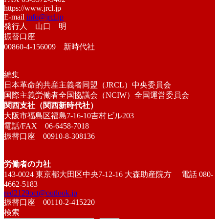
https://www.jrcl.jp
E-mail
info@jrcl.jp
発行人 山口 明
振替口座
00860-4-156009 新時代社
編集
日本革命的共産主義者同盟（JRCL）中央委員会
国際主義労働者全国協議会（NCIW）全国運営委員会
関西支社（関西新時代社）
大阪市福島区福島7-16-10吉村ビル203
電話/FAX 06-6458-7018
振替口座 00910-8-308136
労働者の力社
143-0024 東京都大田区中央7-12-16 大森助産院方 電話 080-
4662-5183
red2129oct@outlook.jp
振替口座 00110-2-415220
検索