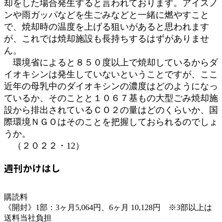
却をした場合発生すると言われております。アイスノ
ンや雨ガッパなどを生ごみなどと一緒に燃やすこと
で、焼却時の温度を上げる狙いがあると思われます
が、これでは焼却施設も長持ちするはずがありませ
ん。
環境省によると８５０度以上で焼却しているからダ
イオキシンは発生していないということですが、ここ
近年の母乳中のダイオキシンの濃度はどのようになっ
ているか、そのことと１０６７基もの大型ごみ焼却施
設から排出されているＣＯ２の量はどのくらいか、国
際環境ＮＧＯはそのことを把握しておられるのでしょ
うか。
（２０２２・12）
週刊かけはし
購読料
《開封》1部：3ヶ月5,064円、6ヶ月 10,128円 ※3部以上は
送料当社負担