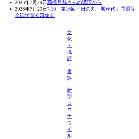
2026年7月29日
高橋哲哉さんの講演から
2026年7月29日
7.19 第16回「日の丸・君が代」問題等
全国学習交流集会
文
化
・
批
評
・
書
評
新
型
コ
ロ
ナ
ウ
イ
ル