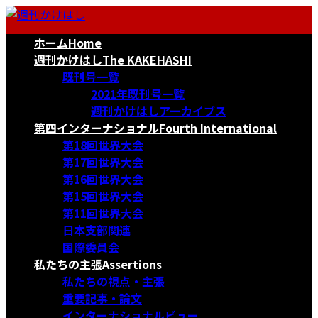
コ
ナ
ン
ビ
ホーム
Home
テ
ゲ
ン
ー
週刊かけはし
The KAKEHASHI
ツ
シ
既刊号一覧
へ
ョ
2021年既刊号一覧
ス
ン
週刊かけはしアーカイブス
キ
に
第四インターナショナル
Fourth International
ッ
移
第18回世界大会
プ
動
第17回世界大会
第16回世界大会
第15回世界大会
第11回世界大会
日本支部関連
国際委員会
私たちの主張
Assertions
私たちの視点・主張
重要記事・論文
インターナショナルビュー