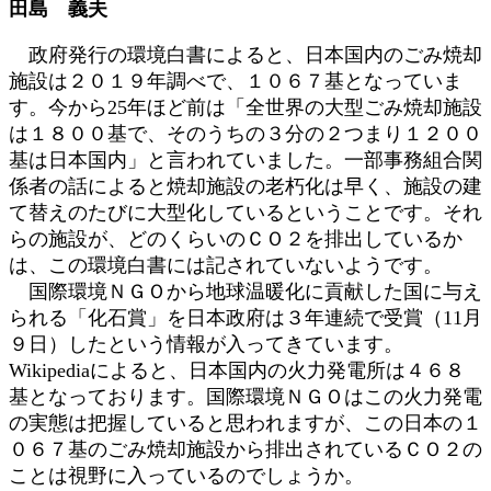
田島 義夫
時
:
政府発行の環境白書によると、日本国内のごみ焼却
施設は２０１９年調べで、１０６７基となっていま
す。今から25年ほど前は「全世界の大型ごみ焼却施設
は１８００基で、そのうちの３分の２つまり１２００
基は日本国内」と言われていました。一部事務組合関
係者の話によると焼却施設の老朽化は早く、施設の建
て替えのたびに大型化しているということです。それ
らの施設が、どのくらいのＣＯ２を排出しているか
は、この環境白書には記されていないようです。
国際環境ＮＧＯから地球温暖化に貢献した国に与え
られる「化石賞」を日本政府は３年連続で受賞（11月
９日）したという情報が入ってきています。
Wikipediaによると、日本国内の火力発電所は４６８
基となっております。国際環境ＮＧＯはこの火力発電
の実態は把握していると思われますが、この日本の１
０６７基のごみ焼却施設から排出されているＣＯ２の
ことは視野に入っているのでしょうか。