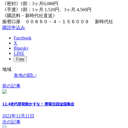
《密封》1部：3ヶ月6,088円
《手渡》1部：1ヶ月 1,520円、3ヶ月 4,560円
《購読料・新時代社直送》
振替口座 ００８６０－４－１５６００９ 新時代社
購読申込み
Facebook
X
Bluesky
LINE
Copy
地域
各地の闘い
前の記事
12.4老朽原発動かすな！ 関電包囲全国集会
2022年12月21日
次の記事