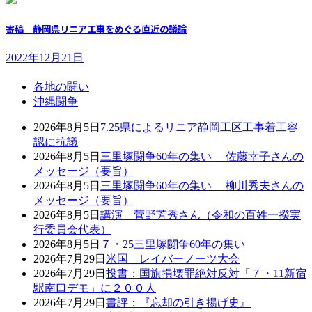
寄稿 静岡県リニア工事をめぐる直近の議論
2022年12月21日
各地の闘い
沖縄闘争
2026年8月5日
7.25県によるリニア静岡工区工事着工容
認に抗議
2026年8月5日
三里塚闘争60年の集い 佐藤幸子さんの
メッセージ（要旨）
2026年8月5日
三里塚闘争60年の集い 柳川秀夫さんの
メッセージ（要旨）
2026年8月5日
講演 菅野芳秀さん（令和の百姓一揆実
行委員会代表）
2026年8月5日
７・25三里塚闘争60年の集い
2026年7月29日
米国 レイバーノーツ大会
2026年7月29日
投書：国旗損壊罪絶対反対「７・11新宿
駅南口デモ」に２００人
2026年7月29日
書評：『忘却の引き揚げ史』