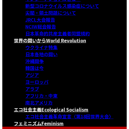
新型コロナウイルス感染症について
尖閣・領土問題について
JRCL大会報告
NCIW総会報告
日本革命的共産主義者同盟規約
世界の闘いから
World Revolution
ウクライナ特集
日本各地の闘い
沖縄闘争
韓国は今
アジア
ヨーロッパ
アラブ
アフリカ・中東
南北アメリカ
エコ社会主義
Ecological Socialism
エコ社会主義革命宣言〈第18回世界大会〉
フェミニズム
Feminism