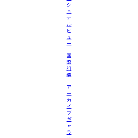
シ
ョ
ナ
ル
ビ
ュ
ー
国
際
組
織
ア
ー
カ
イ
ブ
ギ
ャ
ラ