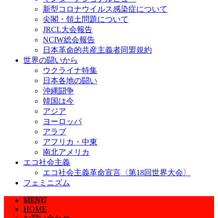
新型コロナウイルス感染症について
尖閣・領土問題について
JRCL大会報告
NCIW総会報告
日本革命的共産主義者同盟規約
世界の闘いから
ウクライナ特集
日本各地の闘い
沖縄闘争
韓国は今
アジア
ヨーロッパ
アラブ
アフリカ・中東
南北アメリカ
エコ社会主義
エコ社会主義革命宣言〈第18回世界大会〉
フェミニズム
MENU
HOME