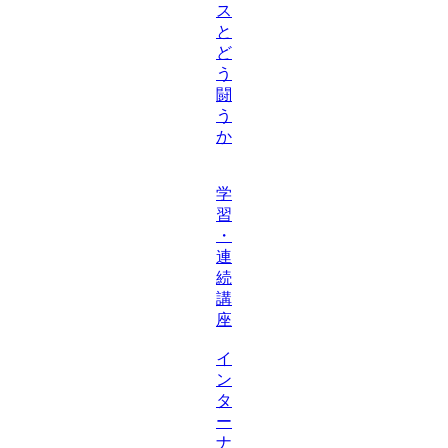
ス
と
ど
う
闘
う
か
学
習
・
連
続
講
座
イ
ン
タ
ー
ナ