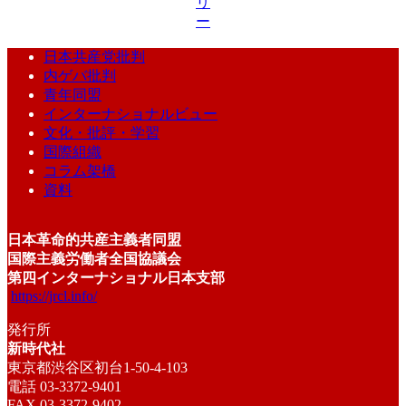
リ
ー
日本共産党批判
内ゲバ批判
青年同盟
インターナショナルビュー
文化・批評・学習
国際組織
コラム架橋
資料
日本革命的共産主義者同盟
国際主義労働者全国協議会
第四インターナショナル日本支部
https://jrcl.info/
発行所
新時代社
東京都渋谷区初台1-50-4-103
電話 03-3372-9401
FAX 03-3372-9402