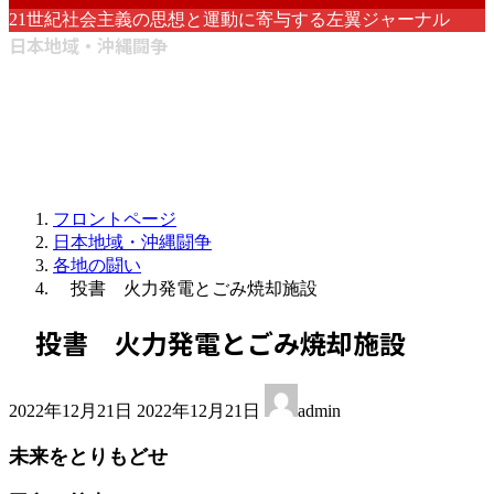
21世紀社会主義の思想と運動に寄与する左翼ジャーナル
日本地域・沖縄闘争
フロントページ
日本地域・沖縄闘争
各地の闘い
投書 火力発電とごみ焼却施設
投書 火力発電とごみ焼却施設
最
2022年12月21日
2022年12月21日
admin
終
更
未来をとりもどせ
新
日