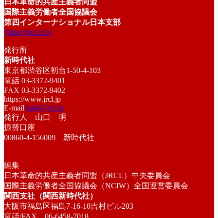
日本革命的共産主義者同盟
国際主義労働者全国協議会
第四インターナショナル日本支部
https://jrcl.info/
発行所
新時代社
東京都渋谷区初台1-50-4-103
電話 03-3372-9401
FAX 03-3372-9402
https://www.jrcl.jp
E-mail
info@jrcl.jp
発行人 山口 明
振替口座
00860-4-156009 新時代社
編集
日本革命的共産主義者同盟（JRCL）中央委員会
国際主義労働者全国協議会（NCIW）全国運営委員会
関西支社（関西新時代社）
大阪市福島区福島7-16-10吉村ビル203
電話/FAX 06-6458-7018