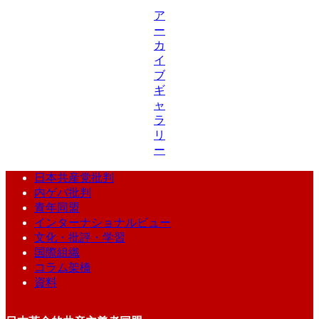
ア
ー
カ
イ
ブ
ギ
ャ
ラ
リ
ー
日本共産党批判
内ゲバ批判
青年同盟
インターナショナルビュー
文化・批評・学習
国際組織
コラム架橋
資料