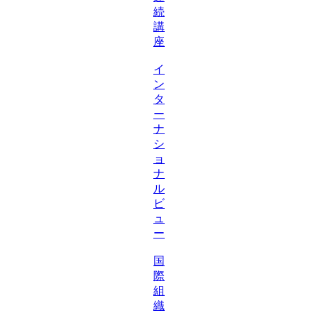
続
講
座
イ
ン
タ
ー
ナ
シ
ョ
ナ
ル
ビ
ュ
ー
国
際
組
織