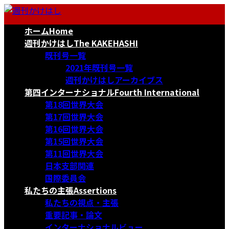
コ
ナ
ン
ビ
ホーム
Home
テ
ゲ
ン
ー
週刊かけはし
The KAKEHASHI
ツ
シ
既刊号一覧
へ
ョ
2021年既刊号一覧
ス
ン
週刊かけはしアーカイブス
キ
に
第四インターナショナル
Fourth International
ッ
移
第18回世界大会
プ
動
第17回世界大会
第16回世界大会
第15回世界大会
第11回世界大会
日本支部関連
国際委員会
私たちの主張
Assertions
私たちの視点・主張
重要記事・論文
インターナショナルビュー