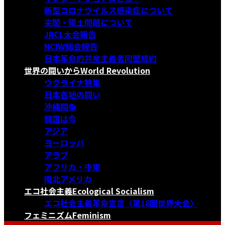
新型コロナウイルス感染症について
尖閣・領土問題について
JRCL大会報告
NCIW総会報告
日本革命的共産主義者同盟規約
世界の闘いから
World Revolution
ウクライナ特集
日本各地の闘い
沖縄闘争
韓国は今
アジア
ヨーロッパ
アラブ
アフリカ・中東
南北アメリカ
エコ社会主義
Ecological Socialism
エコ社会主義革命宣言〈第18回世界大会〉
フェミニズム
Feminism