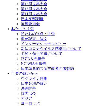
第16回世界大会
第15回世界大会
第11回世界大会
日本支部関連
国際委員会
私たちの主張
私たちの視点・主張
重要記事・論文
インターナショナルビュー
新型コロナウイルス感染症について
尖閣・領土問題について
JRCL大会報告
NCIW総会報告
日本革命的共産主義者同盟規約
世界の闘いから
ウクライナ特集
日本各地の闘い
沖縄闘争
韓国は今
アジア
ヨーロッパ