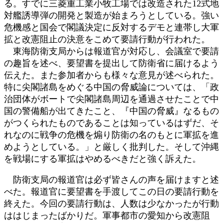
る。すでに三菱重工業小牧工場では改造された12式地
対艦誘導弾の開発と製造が始まろうとしている。強い
危機感と国会で閣議決定に反対するデモと連帯し大軍
拡と改憲阻止の決意をこめて要請行動が行われた。
東海防衛支局からは報道官が対応し、会議室で要請
の趣旨を述べ、要望書を提出して防衛省に届けるよう
伝えた。また参加者からも様々な意見が述べられた。
特に尖閣諸島をめぐる中国の脅威論については、「政
治団体がボートで尖閣諸島周辺を通過させたことで中
国の警備船が出てきたこと、『中国の脅威』なるもの
がつくられたものであることは知っているはずだ、そ
れなのに戦争の危機を煽り防衛の名のもとに軍拡を進
めようとしている。」と厳しく批判した。そして沖縄
を戦場にする軍拡はやめるべきだと強く訴えた。
防衛支局の報道官は必ず皆さんの声を届けますと述
べた。報道官に要望書を手渡してこの日の要請行動を
終えた。今回の要請行動は、人数は少なかったが行動
ははじまったばかりだ。軍事都市の愛知から改憲阻