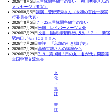
2026年8月5日
三里塚闘争60年の集い 柳川秀夫さんの
メッセージ（要旨）
2026年8月5日
講演 菅野芳秀さん（令和の百姓一揆実
行委員会代表）
2026年8月5日
７・25三里塚闘争60年の集い
2026年7月29日
米国 レイバーノーツ大会
2026年7月29日
投書：国旗損壊罪絶対反対「７・11新宿
駅南口デモ」に２００人
2026年7月29日
書評：『忘却の引き揚げ史』
2026年7月29日
高橋哲哉さんの講演から
2026年7月29日
7.19 第16回「日の丸・君が代」問題等
全国学習交流集会
文
化
・
批
評
・
書
評