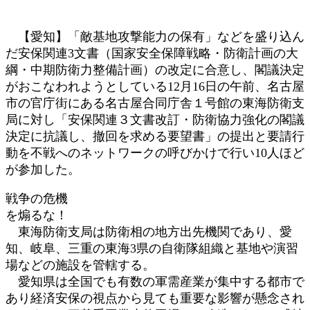
時
:
【愛知】「敵基地攻撃能力の保有」などを盛り込ん
だ安保関連3文書（国家安全保障戦略・防衛計画の大
綱・中期防衛力整備計画）の改定に合意し、閣議決定
がおこなわれようとしている12月16日の午前、名古屋
市の官庁街にある名古屋合同庁舎１号館の東海防衛支
局に対し「安保関連３文書改訂・防衛協力強化の閣議
決定に抗議し、撤回を求める要望書」の提出と要請行
動を不戦へのネットワークの呼びかけで行い10人ほど
が参加した。
戦争の危機
を煽るな！
東海防衛支局は防衛相の地方出先機関であり、愛
知、岐阜、三重の東海3県の自衛隊組織と基地や演習
場などの施設を管轄する。
愛知県は全国でも有数の軍需産業が集中する都市で
あり経済安保の視点から見ても重要な影響が懸念され