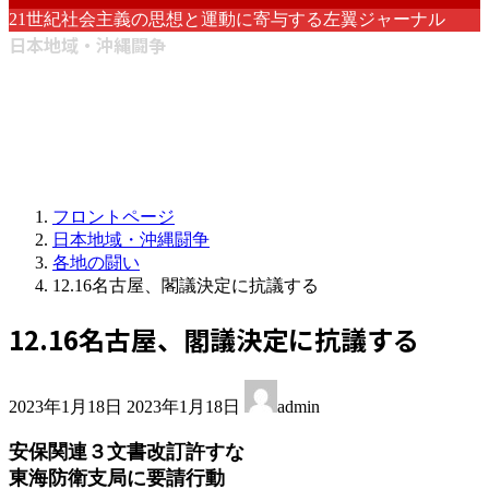
21世紀社会主義の思想と運動に寄与する左翼ジャーナル
日本地域・沖縄闘争
フロントページ
日本地域・沖縄闘争
各地の闘い
12.16名古屋、閣議決定に抗議する
12.16名古屋、閣議決定に抗議する
最
2023年1月18日
2023年1月18日
admin
終
更
安保関連３文書改訂許すな
新
東海防衛支局に要請行動
日