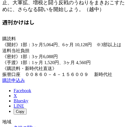
止、大軍拡、増税と闘う反戦のうねりをまきおこすた
めに、さらなる闘いを開始しよう。（越中）
週刊かけはし
購読料
《開封》1部：3ヶ月5,064円、6ヶ月 10,128円 ※3部以上は
送料当社負担
《密封》1部：3ヶ月6,088円
《手渡》1部：1ヶ月 1,520円、3ヶ月 4,560円
《購読料・新時代社直送》
振替口座 ００８６０－４－１５６００９ 新時代社
購読申込み
Facebook
X
Bluesky
LINE
Copy
地域