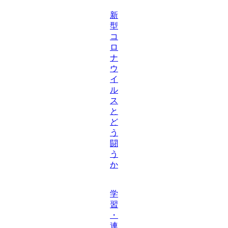
新
型
コ
ロ
ナ
ウ
イ
ル
ス
と
ど
う
闘
う
か
学
習
・
連