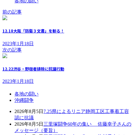
各地の闘い
前の記事
12.18大阪「防衛３文書」を斬る！
2023年1月18日
次の記事
12.22渋谷・野宿者排除に抗議行動
2023年1月18日
各地の闘い
沖縄闘争
2026年8月5日
7.25県によるリニア静岡工区工事着工容
認に抗議
2026年8月5日
三里塚闘争60年の集い 佐藤幸子さんの
メッセージ（要旨）