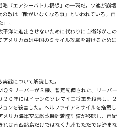
戦略『エアシーバトル構想』の一環だ。ソ連が崩壊
大の敵は『敵がいなくなる事』といわれている。自
た」。
太平洋に進出させないために代わりに自衛隊がこの
てアメリカ軍は中国のミサイル攻撃を避けるために
る実態について解説した。
ＭＱ９リーパーが８機、暫定配備された。リーパー
０２０年にはイランのソレマイニ将軍を殺害し、２
ジョンを殺害した。ヘルファイアミサイルを搭載し
アメリカ海軍空母艦載機離着陸訓練が移転し、自衛
きれば南西諸島だけではなく九州もただでは済まな