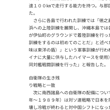
速１００㎞で走行する能力を持つ。与那
た。
さらに各島で行われた訓練では「徳之
浜への上陸訓練を展開し、沖縄本島では
が伊仙町のグラウンドで着陸訓練を行っ
訓練をするのは初めてのことだ」と述べ
味は東洋の盾）」という軍事訓練が行わ
イナに大量に供与したハイマースを使用
同対艦戦闘訓練を行った」と報告した。
自衛隊の生き残
り戦略と一致
次に南西諸島への自衛隊の配備につい
年～１９８９年）は対ソ連戦略で日本を
壊し冷戦が終わると対中国シフトになっ