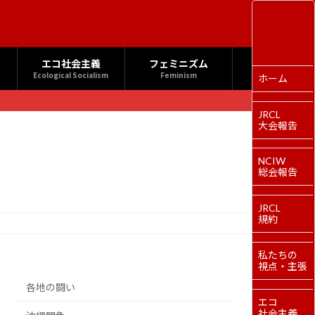
エコ社会主義
フェミニズム
Ecological Socialism
Feminism
ホーム
JRCL
大会報告
NCIW
総会報告
JRCL
規約
私たちの
視点・主張
各地の闘い
エコ
社会主義