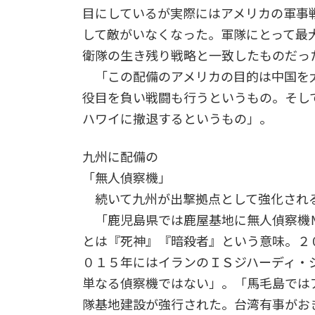
目にしているが実際にはアメリカの軍事
して敵がいなくなった。軍隊にとって最
衛隊の生き残り戦略と一致したものだっ
「この配備のアメリカの目的は中国を
役目を負い戦闘も行うというもの。そし
ハワイに撤退するというもの」。
九州に配備の
「無人偵察機」
続いて九州が出撃拠点として強化され
「鹿児島県では鹿屋基地に無人偵察機
とは『死神』『暗殺者』という意味。２
０１５年にはイランのＩＳジハーディ・
単なる偵察機ではない」。「馬毛島では
隊基地建設が強行された。台湾有事がお