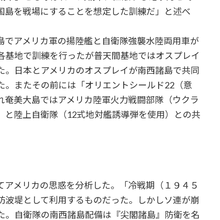
国島を戦場にすることを想定した訓練だ」と述べ
島でアメリカ軍の揚陸艦と自衛隊強襲水陸両用車が
各基地で訓練を行ったが普天間基地ではオスプレイ
た。日本とアメリカのオスプレイが南西諸島で共同
た。またその前には「オリエントシールド22（意
れ奄美大島ではアメリカ陸軍火力戦闘部隊（ウクラ
）と陸上自衛隊（12式地対艦誘導弾を使用）との共
てアメリカの思惑を分析した。「冷戦期（１９４５
防波堤として利用するものだった。しかしソ連が崩
た。自衛隊の南西諸島配備は『尖閣諸島』防衛を名