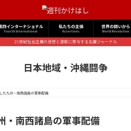
第四インターナショナル
私たちの主張
世界の闘いから
Fourth International
Assertions
World Revolution
21世紀社会主義の思想と運動に寄与する左翼ジャーナル
日本地域・沖縄闘争
した九州・南西諸島の軍事配備
州・南西諸島の軍事配備