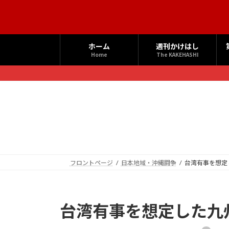
コ
ナ
ン
ビ
テ
ゲ
ン
ー
ホーム
週刊かけはし
ツ
シ
Home
The KAKEHASHI
へ
ョ
ス
ン
キ
に
ッ
移
プ
動
フロントページ
日本地域・沖縄闘争
台湾有事を想定
台湾有事を想定した九