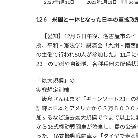
最
2023年1月11日
2023年1月11日
adm
終
更
12.6 米国と一体となった日本の軍拡政
新
日
時
【愛知】12月６日午後、名古屋市のイ
:
授、平和・憲法学）講演会「九州・南西
の主催で行われ50人が参加した。11月
23」の実態や自衛隊、各種兵器の配備
「最大規模」の
実戦想定訓練
飯島さんはまず「キーンソード23」の
訓練は日本とアメリカから３万６０００
加するなど過去最大規模で今まで以上に
から16式機動戦闘車が降車し、島の公
った。16式機動戦闘車は「タイヤで走る