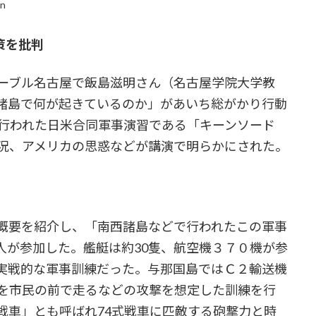
in
策を批判
ーブル名古屋で飯島滋明さん（名古屋学院大学教
諸島で何が起きているのか」があいち総がかり行動
に行われた日米合同軍事演習である「キーンソード
状況、アメリカの思惑などが講演で明らかにされた。
概要を紹介し、「南西諸島などで行われたこの軍事
人が参加した。艦艇は約30隻、航空機３７０機が参
実戦的な軍事訓練だった。与那国島ではＣ２輸送機
道を市民の前で走るなどの攻撃を想定した訓練を行
戦車」とも呼ばれ74式戦車に匹敵する砲撃力と時