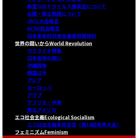
新型コロナウイルス感染症について
尖閣・領土問題について
JRCL大会報告
NCIW総会報告
日本革命的共産主義者同盟規約
世界の闘いから
World Revolution
ウクライナ特集
日本各地の闘い
沖縄闘争
韓国は今
アジア
ヨーロッパ
アラブ
アフリカ・中東
南北アメリカ
エコ社会主義
Ecological Socialism
エコ社会主義革命宣言〈第18回世界大会〉
フェミニズム
Feminism