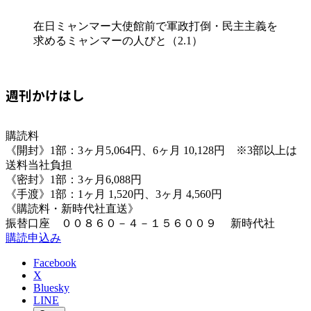
在日ミャンマー大使館前で軍政打倒・民主主義を
求めるミャンマーの人びと（2.1）
週刊かけはし
購読料
《開封》1部：3ヶ月5,064円、6ヶ月 10,128円 ※3部以上は
送料当社負担
《密封》1部：3ヶ月6,088円
《手渡》1部：1ヶ月 1,520円、3ヶ月 4,560円
《購読料・新時代社直送》
振替口座 ００８６０－４－１５６００９ 新時代社
購読申込み
Facebook
X
Bluesky
LINE