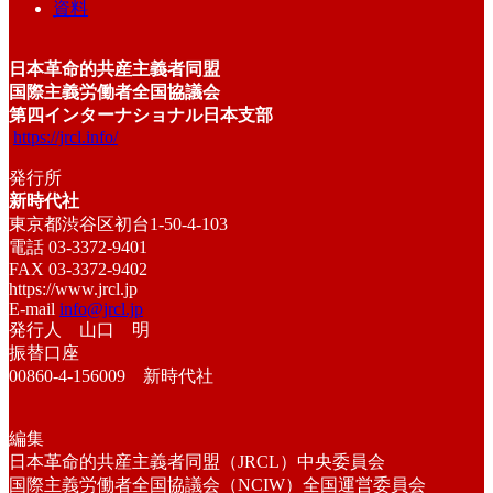
資料
日本革命的共産主義者同盟
国際主義労働者全国協議会
第四インターナショナル日本支部
https://jrcl.info/
発行所
新時代社
東京都渋谷区初台1-50-4-103
電話 03-3372-9401
FAX 03-3372-9402
https://www.jrcl.jp
E-mail
info@jrcl.jp
発行人 山口 明
振替口座
00860-4-156009 新時代社
編集
日本革命的共産主義者同盟（JRCL）中央委員会
国際主義労働者全国協議会（NCIW）全国運営委員会