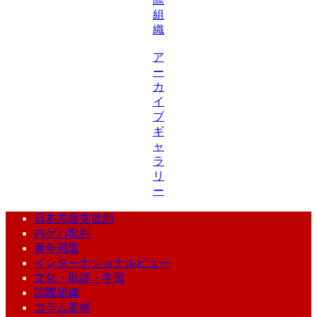
組
織
ア
ー
カ
イ
ブ
ギ
ャ
ラ
リ
ー
日本共産党批判
内ゲバ批判
青年同盟
インターナショナルビュー
文化・批評・学習
国際組織
コラム架橋