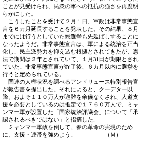
ことが見受けられ、民衆の軍への抵抗の強さを再度明
らかにした。
こうしたことを受けて２月１日、軍政は非常事態宣
言を６カ月延長することを発表した。その結果、８月
までには行うとしていた総選挙も先延ばしすることに
なったようだ。非常事態宣言は、軍による統治を正当
化し、民主派勢力を抑え込む根拠とされてきたが、憲
法で期間は２年とされていて、１月31日が期限とされ
ていた。非常事態宣言が終了後、６カ月以内に選挙を
行うと定められている。
国連の人権状況を調べるアンドリュース特別報告官
が報告書を提出した。それによると、クーデター以
降、およそ１１０万人が避難を余儀なくされ、人道支
援を必要としているのは推定で１７６０万人で、ミャ
ンマー軍が設置した「国家統治評議会」について「承
認されるべきではない」と指摘した。
ミャンマー軍政を倒して、春の革命の実現のため
に、支援・連帯を強めよう。 （Ｍ）