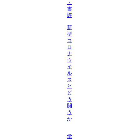
・
書
評
新
型
コ
ロ
ナ
ウ
イ
ル
ス
と
ど
う
闘
う
か
学