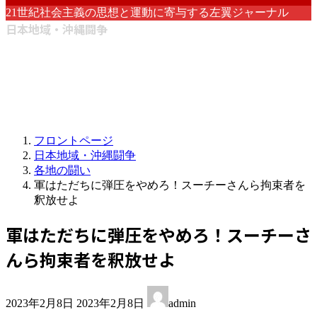
21世紀社会主義の思想と運動に寄与する左翼ジャーナル
日本地域・沖縄闘争
フロントページ
日本地域・沖縄闘争
各地の闘い
軍はただちに弾圧をやめろ！スーチーさんら拘束者を
釈放せよ
軍はただちに弾圧をやめろ！スーチーさ
んら拘束者を釈放せよ
最
2023年2月8日
2023年2月8日
admin
終