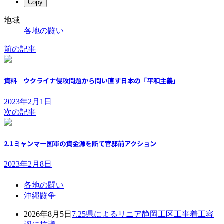
Copy
地域
各地の闘い
前の記事
資料 ウクライナ侵攻問題から問い直す日本の「平和主義」
2023年2月1日
次の記事
2.1ミャンマー国軍の資金源を断て官邸前アクション
2023年2月8日
各地の闘い
沖縄闘争
2026年8月5日
7.25県によるリニア静岡工区工事着工容