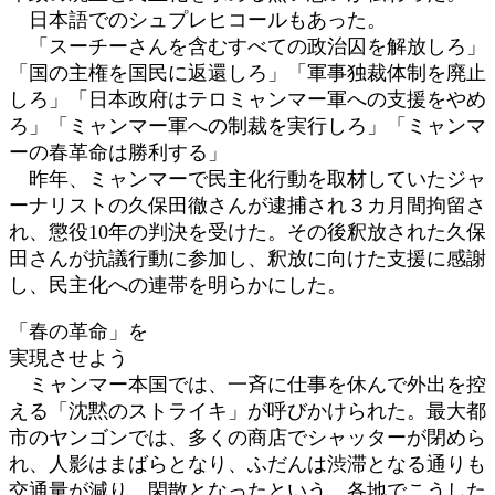
日本語でのシュプレヒコールもあった。
「スーチーさんを含むすべての政治囚を解放しろ」
「国の主権を国民に返還しろ」「軍事独裁体制を廃止
しろ」「日本政府はテロミャンマー軍への支援をやめ
ろ」「ミャンマー軍への制裁を実行しろ」「ミャンマ
ーの春革命は勝利する」
昨年、ミャンマーで民主化行動を取材していたジャ
ーナリストの久保田徹さんが逮捕され３カ月間拘留さ
れ、懲役10年の判決を受けた。その後釈放された久保
田さんが抗議行動に参加し、釈放に向けた支援に感謝
し、民主化への連帯を明らかにした。
「春の革命」を
実現させよう
ミャンマー本国では、一斉に仕事を休んで外出を控
える「沈黙のストライキ」が呼びかけられた。最大都
市のヤンゴンでは、多くの商店でシャッターが閉めら
れ、人影はまばらとなり、ふだんは渋滞となる通りも
交通量が減り、閑散となったという。各地でこうした