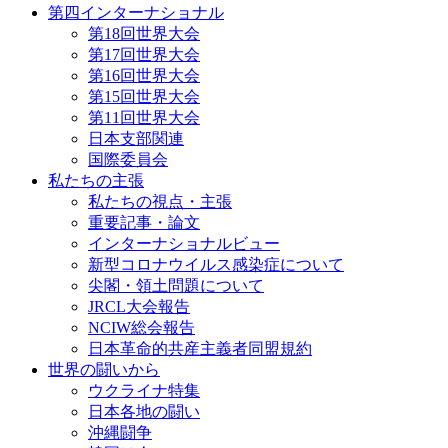
第四インターナショナル
第18回世界大会
第17回世界大会
第16回世界大会
第15回世界大会
第11回世界大会
日本支部関連
国際委員会
私たちの主張
私たちの視点・主張
重要記事・論文
インターナショナルビュー
新型コロナウイルス感染症について
尖閣・領土問題について
JRCL大会報告
NCIW総会報告
日本革命的共産主義者同盟規約
世界の闘いから
ウクライナ特集
日本各地の闘い
沖縄闘争