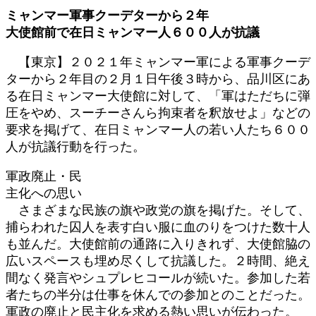
更
ミャンマー軍事クーデターから２年
新
大使館前で在日ミャンマー人６００人が抗議
日
時
【東京】２０２１年ミャンマー軍による軍事クーデ
:
ターから２年目の２月１日午後３時から、品川区にあ
る在日ミャンマー大使館に対して、「軍はただちに弾
圧をやめ、スーチーさんら拘束者を釈放せよ」などの
要求を掲げて、在日ミャンマー人の若い人たち６００
人が抗議行動を行った。
軍政廃止・民
主化への思い
さまざまな民族の旗や政党の旗を掲げた。そして、
捕らわれた囚人を表す白い服に血のりをつけた数十人
も並んだ。大使館前の通路に入りきれず、大使館脇の
広いスペースも埋め尽くして抗議した。２時間、絶え
間なく発言やシュプレヒコールが続いた。参加した若
者たちの半分は仕事を休んでの参加とのことだった。
軍政の廃止と民主化を求める熱い思いが伝わった。