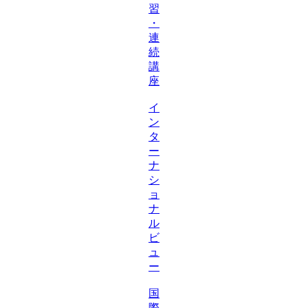
習
・
連
続
講
座
イ
ン
タ
ー
ナ
シ
ョ
ナ
ル
ビ
ュ
ー
国
際