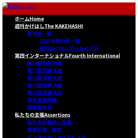
コ
ナ
ン
ビ
ホーム
Home
テ
ゲ
ン
ー
週刊かけはし
The KAKEHASHI
ツ
シ
既刊号一覧
へ
ョ
2021年既刊号一覧
ス
ン
週刊かけはしアーカイブス
キ
に
第四インターナショナル
Fourth International
ッ
移
第18回世界大会
プ
動
第17回世界大会
第16回世界大会
第15回世界大会
第11回世界大会
日本支部関連
国際委員会
私たちの主張
Assertions
私たちの視点・主張
重要記事・論文
インターナショナルビュー