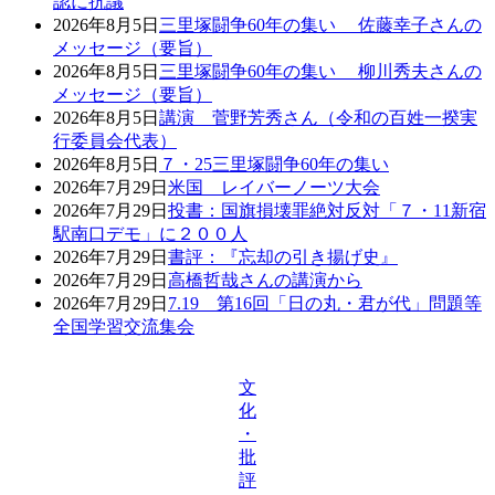
認に抗議
2026年8月5日
三里塚闘争60年の集い 佐藤幸子さんの
メッセージ（要旨）
2026年8月5日
三里塚闘争60年の集い 柳川秀夫さんの
メッセージ（要旨）
2026年8月5日
講演 菅野芳秀さん（令和の百姓一揆実
行委員会代表）
2026年8月5日
７・25三里塚闘争60年の集い
2026年7月29日
米国 レイバーノーツ大会
2026年7月29日
投書：国旗損壊罪絶対反対「７・11新宿
駅南口デモ」に２００人
2026年7月29日
書評：『忘却の引き揚げ史』
2026年7月29日
高橋哲哉さんの講演から
2026年7月29日
7.19 第16回「日の丸・君が代」問題等
全国学習交流集会
文
化
・
批
評