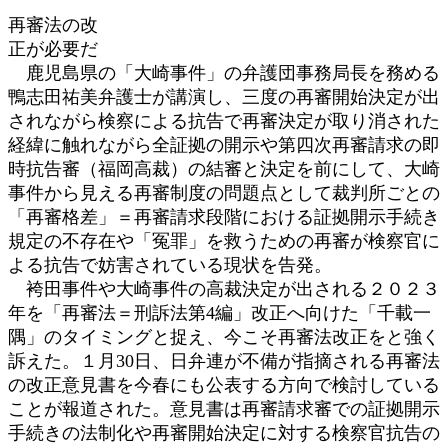
再審法の改
正が必要だ
鹿児島県の「大崎事件」の弁護団事務局長を務める
鴨志田祐美弁護士が講演し、三度の再審開始決定が出
されながら検察による抗告で再審決定が取り消された
経緯に触れながら全証拠の開示や第四次再審請求の即
時抗告審（福岡高裁）の結審と決定を前にして、大崎
事件から見える再審制度の問題点として裁判所ごとの
「再審格差」＝再審請求段階における証拠開示手続き
規定の不存在や「冤罪」を救うための再審が検察官に
よる抗告で妨害されている現状を告発。
袴田事件や大崎事件の高裁決定が出される２０２３
年を「再審法＝刑訴法第4編」改正へ向けた「千載一
隅」のタイミングと捉え、今こそ再審法改正をと強く
訴えた。１月30日、日弁連が不備が指摘される再審法
の改正意見書を今春にも公表する方向で検討している
ことが報道された。意見書は再審請求審での証拠開示
手続きの法制化や再審開始決定に対する検察官抗告の