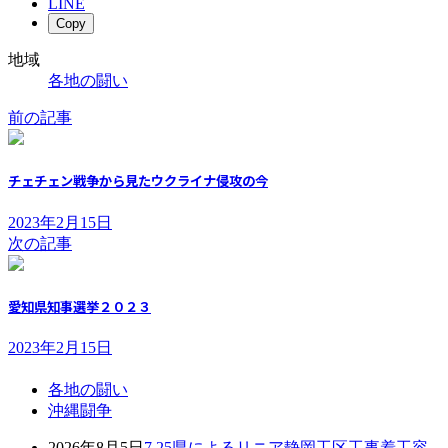
LINE
Copy
地域
各地の闘い
前の記事
チェチェン戦争から見たウクライナ侵攻の今
2023年2月15日
次の記事
愛知県知事選挙２０２３
2023年2月15日
各地の闘い
沖縄闘争
2026年8月5日
7.25県によるリニア静岡工区工事着工容