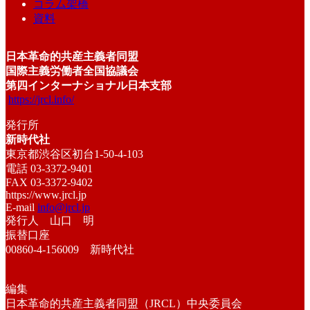
コラム架橋
資料
日本革命的共産主義者同盟
国際主義労働者全国協議会
第四インターナショナル日本支部
https://jrcl.info/
発行所
新時代社
東京都渋谷区初台1-50-4-103
電話 03-3372-9401
FAX 03-3372-9402
https://www.jrcl.jp
E-mail
info@jrcl.jp
発行人 山口 明
振替口座
00860-4-156009 新時代社
編集
日本革命的共産主義者同盟（JRCL）中央委員会