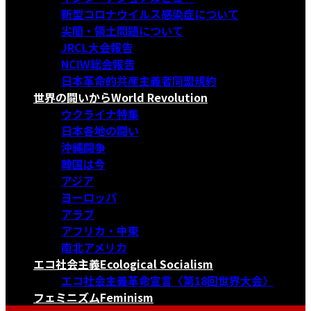
新型コロナウイルス感染症について
尖閣・領土問題について
JRCL大会報告
NCIW総会報告
日本革命的共産主義者同盟規約
世界の闘いから
World Revolution
ウクライナ特集
日本各地の闘い
沖縄闘争
韓国は今
アジア
ヨーロッパ
アラブ
アフリカ・中東
南北アメリカ
エコ社会主義
Ecological Socialism
エコ社会主義革命宣言〈第18回世界大会〉
フェミニズム
Feminism