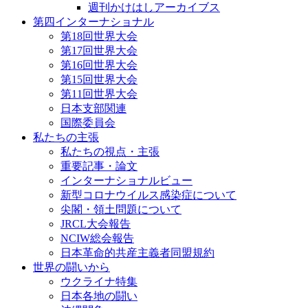
週刊かけはしアーカイブス
第四インターナショナル
第18回世界大会
第17回世界大会
第16回世界大会
第15回世界大会
第11回世界大会
日本支部関連
国際委員会
私たちの主張
私たちの視点・主張
重要記事・論文
インターナショナルビュー
新型コロナウイルス感染症について
尖閣・領土問題について
JRCL大会報告
NCIW総会報告
日本革命的共産主義者同盟規約
世界の闘いから
ウクライナ特集
日本各地の闘い