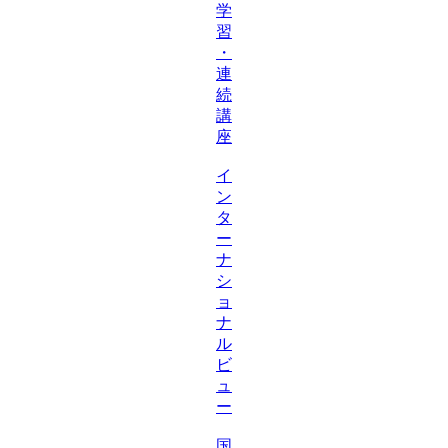
学
習
・
連
続
講
座
イ
ン
タ
ー
ナ
シ
ョ
ナ
ル
ビ
ュ
ー
国