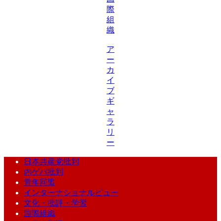
際
組
織
ア
ー
カ
イ
ブ
ギ
ャ
ラ
リ
ー
日本共産党批判
内ゲバ批判
青年同盟
インターナショナルビュー
文化・批評・学習
国際組織