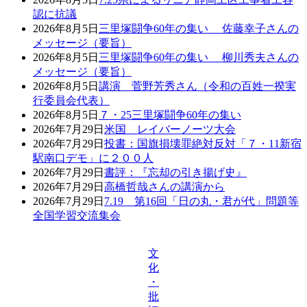
認に抗議
2026年8月5日
三里塚闘争60年の集い 佐藤幸子さんの
メッセージ（要旨）
2026年8月5日
三里塚闘争60年の集い 柳川秀夫さんの
メッセージ（要旨）
2026年8月5日
講演 菅野芳秀さん（令和の百姓一揆実
行委員会代表）
2026年8月5日
７・25三里塚闘争60年の集い
2026年7月29日
米国 レイバーノーツ大会
2026年7月29日
投書：国旗損壊罪絶対反対「７・11新宿
駅南口デモ」に２００人
2026年7月29日
書評：『忘却の引き揚げ史』
2026年7月29日
高橋哲哉さんの講演から
2026年7月29日
7.19 第16回「日の丸・君が代」問題等
全国学習交流集会
文
化
・
批