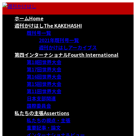
コ
ナ
ン
ビ
ホーム
Home
テ
ゲ
ン
ー
週刊かけはし
The KAKEHASHI
ツ
シ
既刊号一覧
へ
ョ
2021年既刊号一覧
ス
ン
週刊かけはしアーカイブス
キ
に
第四インターナショナル
Fourth International
ッ
移
第18回世界大会
プ
動
第17回世界大会
第16回世界大会
第15回世界大会
第11回世界大会
日本支部関連
国際委員会
私たちの主張
Assertions
私たちの視点・主張
重要記事・論文
インターナショナルビュー