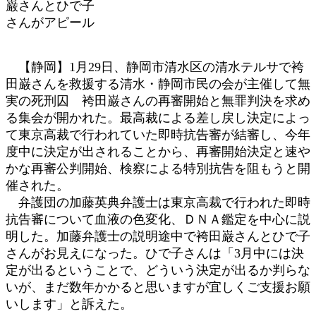
巌さんとひで子
時
さんがアピール
:
【静岡】1月29日、静岡市清水区の清水テルサで袴
田巌さんを救援する清水・静岡市民の会が主催して無
実の死刑囚 袴田巌さんの再審開始と無罪判決を求め
る集会が開かれた。最高裁による差し戻し決定によっ
て東京高裁で行われていた即時抗告審が結審し、今年
度中に決定が出されることから、再審開始決定と速や
かな再審公判開始、検察による特別抗告を阻もうと開
催された。
弁護団の加藤英典弁護士は東京高裁で行われた即時
抗告審について血液の色変化、ＤＮＡ鑑定を中心に説
明した。加藤弁護士の説明途中で袴田巌さんとひで子
さんがお見えになった。ひで子さんは「3月中には決
定が出るということで、どういう決定が出るか判らな
いが、まだ数年かかると思いますが宜しくご支援お願
いします」と訴えた。