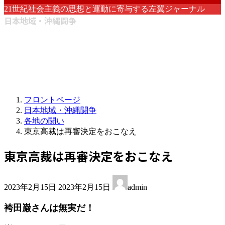
21世紀社会主義の思想と運動に寄与する左翼ジャーナル
日本地域・沖縄闘争
フロントページ
日本地域・沖縄闘争
各地の闘い
東京高裁は再審決定をおこなえ
東京高裁は再審決定をおこなえ
最
2023年2月15日
2023年2月15日
admin
終
更
袴田巌さんは無実だ！
新
日