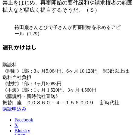
禁止をはじめ、再審開始の要件緩和や請求権者の範囲
拡大など幅広く提言するそうだ。（Ｓ）
袴田巌さんとひで子さんが再審開始を求めるアピ
ール（1.29）
週刊かけはし
購読料
《開封》1部：3ヶ月5,064円、6ヶ月 10,128円 ※3部以上は
送料当社負担
《密封》1部：3ヶ月6,088円
《手渡》1部：1ヶ月 1,520円、3ヶ月 4,560円
《購読料・新時代社直送》
振替口座 ００８６０－４－１５６００９ 新時代社
購読申込み
Facebook
X
Bluesky