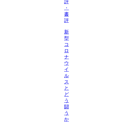
評
・
書
評
新
型
コ
ロ
ナ
ウ
イ
ル
ス
と
ど
う
闘
う
か