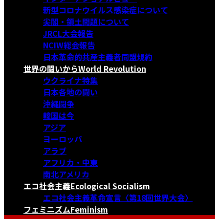
新型コロナウイルス感染症について
尖閣・領土問題について
JRCL大会報告
NCIW総会報告
日本革命的共産主義者同盟規約
世界の闘いから
World Revolution
ウクライナ特集
日本各地の闘い
沖縄闘争
韓国は今
アジア
ヨーロッパ
アラブ
アフリカ・中東
南北アメリカ
エコ社会主義
Ecological Socialism
エコ社会主義革命宣言〈第18回世界大会〉
フェミニズム
Feminism