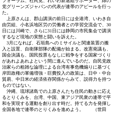
フォーラム、社民党、れいわ新選組サポーター、緑の
党グリーンズジャパンの代表が連帯のアピールを行っ
た。
上原さんは、郡山講演の前日には全港湾、いわき自
由労組、小名浜地区労の労働者との学習交流会で、30
日には川崎で、さらに31日には静岡の市民集会で講演
するなど現地の実態と闘いを訴えた。
3月になれば、石垣島へのミサイルと関連装置の搬
入と設置、自衛隊部隊の配備が始まる。改憲発議も、
国会決議も、国民投票もなしに戦争をする国家づくり
があれよあれよという間に進んでいるのだ。自民党政
治家らの粗雑な論理による台湾有事危機煽りに基づく
岸田政権の軍備増強・巨費投入の政策は、日中・中台
貿易、中日米の経済依存関係からみて、説得力を持つ
ものではない。
沖縄、琉球諸島での上原さんたち住民の動きに応え
るとりくみを、台湾、中国、東アジア民衆の連帯で平
和を実現する運動を創り出す時だ。持てる力を発揮し
全国各地で連帯のとりくみを進めよう。 （世田