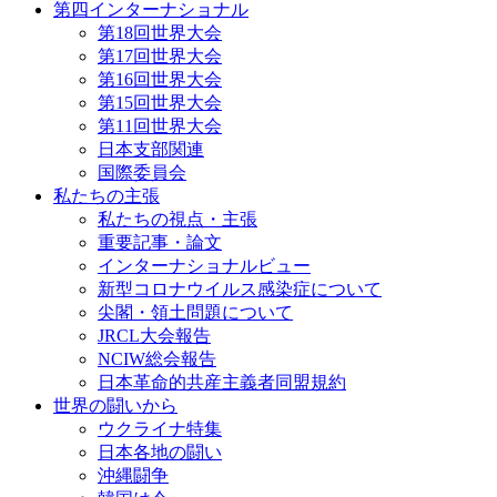
第四インターナショナル
第18回世界大会
第17回世界大会
第16回世界大会
第15回世界大会
第11回世界大会
日本支部関連
国際委員会
私たちの主張
私たちの視点・主張
重要記事・論文
インターナショナルビュー
新型コロナウイルス感染症について
尖閣・領土問題について
JRCL大会報告
NCIW総会報告
日本革命的共産主義者同盟規約
世界の闘いから
ウクライナ特集
日本各地の闘い
沖縄闘争