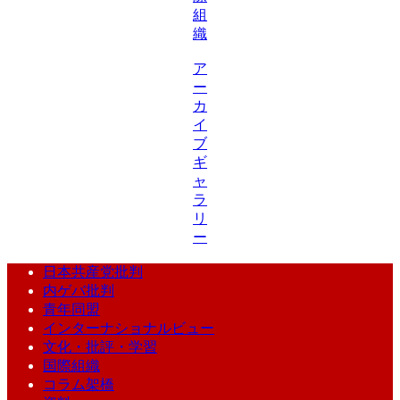
組
織
ア
ー
カ
イ
ブ
ギ
ャ
ラ
リ
ー
日本共産党批判
内ゲバ批判
青年同盟
インターナショナルビュー
文化・批評・学習
国際組織
コラム架橋