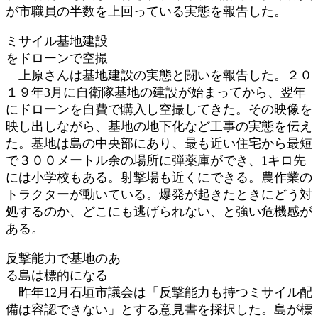
が市職員の半数を上回っている実態を報告した。
ミサイル基地建設
をドローンで空撮
上原さんは基地建設の実態と闘いを報告した。２０
１９年3月に自衛隊基地の建設が始まってから、翌年
にドローンを自費で購入し空撮してきた。その映像を
映し出しながら、基地の地下化など工事の実態を伝え
た。基地は島の中央部にあり、最も近い住宅から最短
で３００メートル余の場所に弾薬庫ができ、1キロ先
には小学校もある。射撃場も近くにできる。農作業の
トラクターが動いている。爆発が起きたときにどう対
処するのか、どこにも逃げられない、と強い危機感が
ある。
反撃能力で基地のあ
る島は標的になる
昨年12月石垣市議会は「反撃能力も持つミサイル配
備は容認できない」とする意見書を採択した。島が標