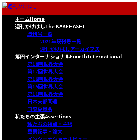
コ
ナ
ン
ビ
ホーム
Home
テ
ゲ
ン
ー
週刊かけはし
The KAKEHASHI
ツ
シ
既刊号一覧
へ
ョ
2021年既刊号一覧
ス
ン
週刊かけはしアーカイブス
キ
に
第四インターナショナル
Fourth International
ッ
移
第18回世界大会
プ
動
第17回世界大会
第16回世界大会
第15回世界大会
第11回世界大会
日本支部関連
国際委員会
私たちの主張
Assertions
私たちの視点・主張
重要記事・論文
インターナショナルビュー