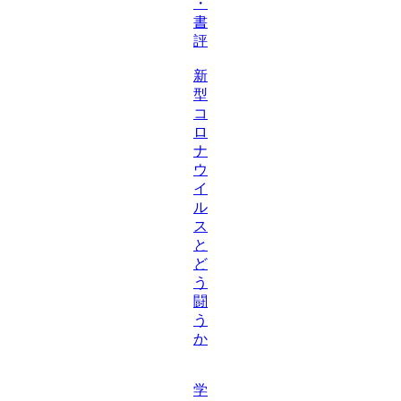
・
書
評
新
型
コ
ロ
ナ
ウ
イ
ル
ス
と
ど
う
闘
う
か
学