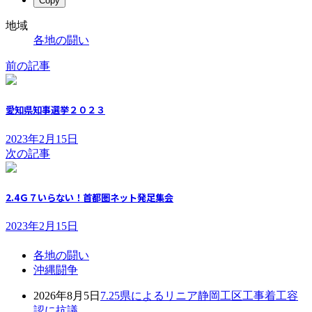
Copy
地域
各地の闘い
前の記事
愛知県知事選挙２０２３
2023年2月15日
次の記事
2.4Ｇ７いらない！首都圏ネット発足集会
2023年2月15日
各地の闘い
沖縄闘争
2026年8月5日
7.25県によるリニア静岡工区工事着工容
認に抗議