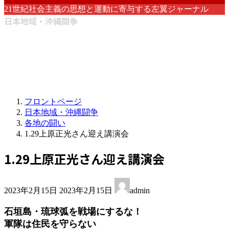
21世紀社会主義の思想と運動に寄与する左翼ジャーナル
日本地域・沖縄闘争
フロントページ
日本地域・沖縄闘争
各地の闘い
1.29上原正光さん迎え講演会
1.29上原正光さん迎え講演会
最
2023年2月15日
2023年2月15日
admin
終
更
石垣島・琉球弧を戦場にするな！
新
軍隊は住民を守らない
日