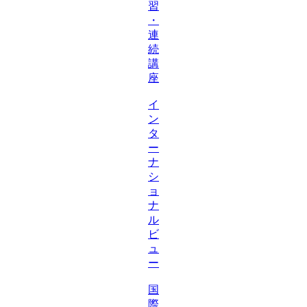
習
・
連
続
講
座
イ
ン
タ
ー
ナ
シ
ョ
ナ
ル
ビ
ュ
ー
国
際