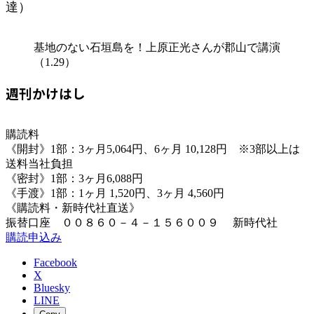
達）
基地のない石垣島を！上原正光さんが郡山で講演
（1.29）
週刊かけはし
購読料
《開封》1部：3ヶ月5,064円、6ヶ月 10,128円 ※3部以上は
送料当社負担
《密封》1部：3ヶ月6,088円
《手渡》1部：1ヶ月 1,520円、3ヶ月 4,560円
《購読料・新時代社直送》
振替口座 ００８６０－４－１５６００９ 新時代社
購読申込み
Facebook
X
Bluesky
LINE