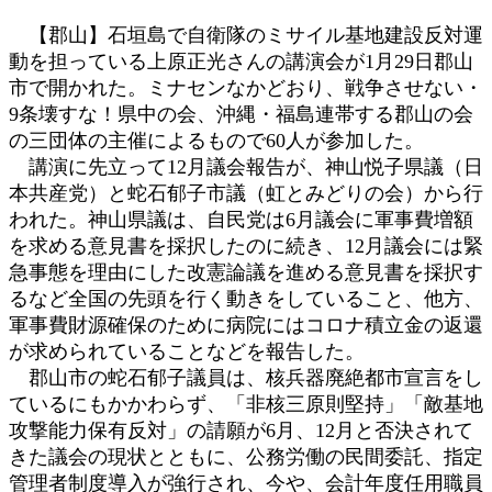
時
【郡山】石垣島で自衛隊のミサイル基地建設反対運
:
動を担っている上原正光さんの講演会が1月29日郡山
市で開かれた。ミナセンなかどおり、戦争させない・
9条壊すな！県中の会、沖縄・福島連帯する郡山の会
の三団体の主催によるもので60人が参加した。
講演に先立って12月議会報告が、神山悦子県議（日
本共産党）と蛇石郁子市議（虹とみどりの会）から行
われた。神山県議は、自民党は6月議会に軍事費増額
を求める意見書を採択したのに続き、12月議会には緊
急事態を理由にした改憲論議を進める意見書を採択す
るなど全国の先頭を行く動きをしていること、他方、
軍事費財源確保のために病院にはコロナ積立金の返還
が求められていることなどを報告した。
郡山市の蛇石郁子議員は、核兵器廃絶都市宣言をし
ているにもかかわらず、「非核三原則堅持」「敵基地
攻撃能力保有反対」の請願が6月、12月と否決されて
きた議会の現状とともに、公務労働の民間委託、指定
管理者制度導入が強行され、今や、会計年度任用職員