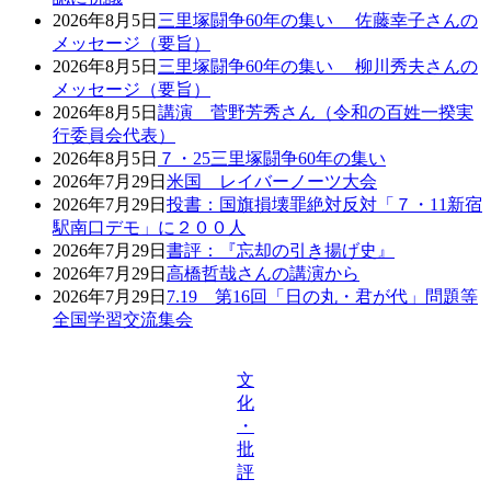
2026年8月5日
三里塚闘争60年の集い 佐藤幸子さんの
メッセージ（要旨）
2026年8月5日
三里塚闘争60年の集い 柳川秀夫さんの
メッセージ（要旨）
2026年8月5日
講演 菅野芳秀さん（令和の百姓一揆実
行委員会代表）
2026年8月5日
７・25三里塚闘争60年の集い
2026年7月29日
米国 レイバーノーツ大会
2026年7月29日
投書：国旗損壊罪絶対反対「７・11新宿
駅南口デモ」に２００人
2026年7月29日
書評：『忘却の引き揚げ史』
2026年7月29日
高橋哲哉さんの講演から
2026年7月29日
7.19 第16回「日の丸・君が代」問題等
全国学習交流集会
文
化
・
批
評