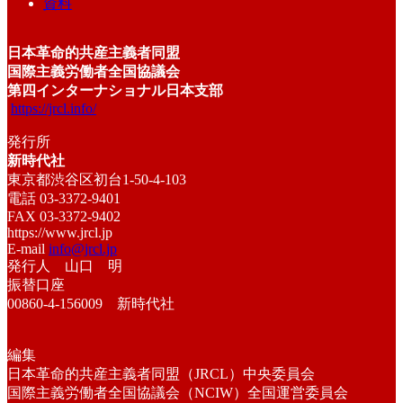
資料
日本革命的共産主義者同盟
国際主義労働者全国協議会
第四インターナショナル日本支部
https://jrcl.info/
発行所
新時代社
東京都渋谷区初台1-50-4-103
電話 03-3372-9401
FAX 03-3372-9402
https://www.jrcl.jp
E-mail
info@jrcl.jp
発行人 山口 明
振替口座
00860-4-156009 新時代社
編集
日本革命的共産主義者同盟（JRCL）中央委員会
国際主義労働者全国協議会（NCIW）全国運営委員会