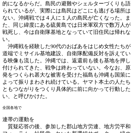
的になるからだ。島民の避難やシェルターづくりも語
られているが、実際には島民はどこにも逃げる場所は
ない。沖縄戦では４人に１人の島民が亡くなった。ま
た、同じ緯度にある硫黄島では日米軍双方で数万人が
戦死し、今は自衛隊基地となっていて旧住民は帰れな
い。
沖縄戦を経験した90代のおばあをはじめ女性たちが
道端でミサイル基地建設、自衛隊配備反対を訴えてい
る映像も流した。沖縄では、返還前も後も基地を押し
付けられてきた、戦争は終わっていない。今なお、原
発をつくられ甚大な被害を受けた福島も沖縄も国策に
よって振りまわされ続けている。ヤマト本土の人たち
ともつながりをつくり具体的に前に向かって行動した
い、と呼びかけた。
全国各地で
連帯の運動を
質疑応答の後、参加した郡山地方労連、地方労平和