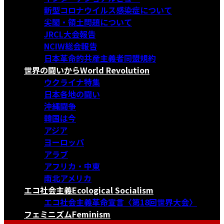
新型コロナウイルス感染症について
尖閣・領土問題について
JRCL大会報告
NCIW総会報告
日本革命的共産主義者同盟規約
世界の闘いから
World Revolution
ウクライナ特集
日本各地の闘い
沖縄闘争
韓国は今
アジア
ヨーロッパ
アラブ
アフリカ・中東
南北アメリカ
エコ社会主義
Ecological Socialism
エコ社会主義革命宣言〈第18回世界大会〉
フェミニズム
Feminism