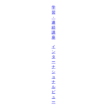
学
習
・
連
続
講
座
イ
ン
タ
ー
ナ
シ
ョ
ナ
ル
ビ
ュ
ー