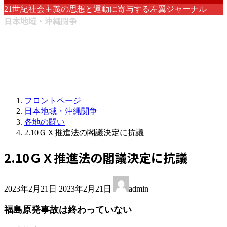
21世紀社会主義の思想と運動に寄与する左翼ジャーナル
日本地域・沖縄闘争
フロントページ
日本地域・沖縄闘争
各地の闘い
2.10ＧＸ推進法の閣議決定に抗議
2.10ＧＸ推進法の閣議決定に抗議
最
2023年2月21日
2023年2月21日
admin
終
更
福島原発事故は終わっていない
新
日