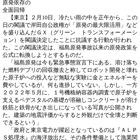
原発依存の
時
全面回帰
:
【東京】２月10日、冷たい雨の中を正午から、この
日の閣議で岸田自公政権が「原発の最大限活用」など
を盛り込んだＧＸ（グリーン トランスフォーメーシ
ョン）を閣議決定したことに抗議する行動が行われ
た。この閣議決定は、福島原発事故以来の原発政策を
公式に転換しようとするものだ。
「福島原発は今も緊急事態宣言下にある。溶け落ち
た燃料デプリの回収撤去と称してロボット開発と壊れ
た原子炉への投入など無駄な実験に金とエネルギーを
費やしているが、何も進捗していない。しかし、一方
２０２２年５月に、１号機格納容器内調査で原子炉を
支えるペデスタルの基礎が溶融しコンクリートが溶け
鉄筋と鉄骨がむき出しになっている写真が公開され
た。建築の地震評価からすると外観だけで全壊と判断
できるという」
「政府と東京電力が躍起となっているのは『ＡＬＰ
Ｓ処理水』の海洋放出だ。その条件整備として漁業関