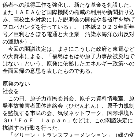
係者への説得工作を強化し、新たな基金を創設した。
またＩＡＥＡなど国際機関の権威の利用や新聞折り込
み、高校生を対象にした説明会の開催や各省庁を挙げ
プロパガンダを行っている」。（本紙２０２３年新年
号／巨利むさぼる電通と大企業 汚染水海洋放出反対
の運動を）。
今回の閣議決定は、まさにこうした政府と東電など
の大資本による、「福島はもはや原子力事故被災地で
はない」という、原発に依拠したエネルギー政策への
全面回帰の意思を表したものである。
原発のない
社会を
この日、原子力市民委員会、原子力資料情報室、原
発事故被害者団体連絡会（ひだんれん）、原子力規制
を監視する市民の会、気候ネットワーク、国際環境Ｎ
ＧО「ＦｏＥ Ｊａｐａｎ」などは、この閣議決定に
抗議する行動を行った。
「グリーン・トランスフォーメンション」（緑の変