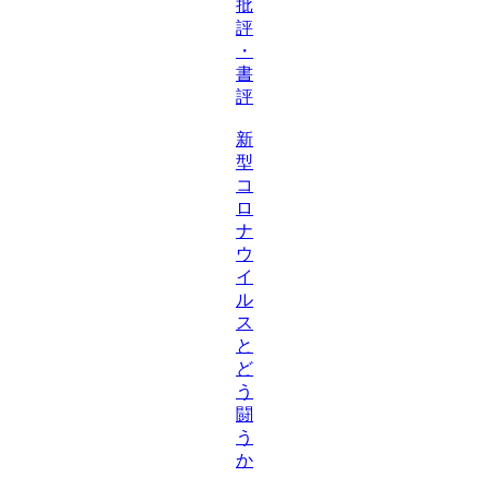
批
評
・
書
評
新
型
コ
ロ
ナ
ウ
イ
ル
ス
と
ど
う
闘
う
か