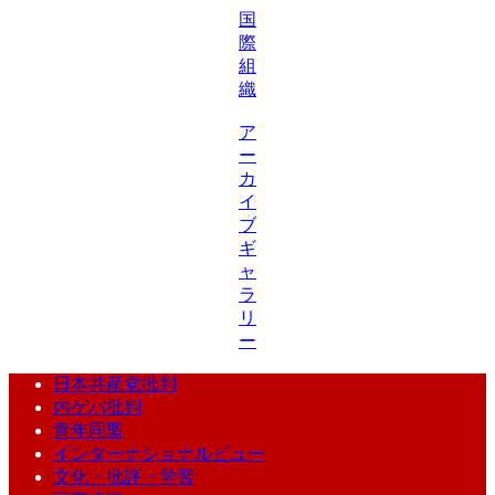
国
際
組
織
ア
ー
カ
イ
ブ
ギ
ャ
ラ
リ
ー
日本共産党批判
内ゲバ批判
青年同盟
インターナショナルビュー
文化・批評・学習