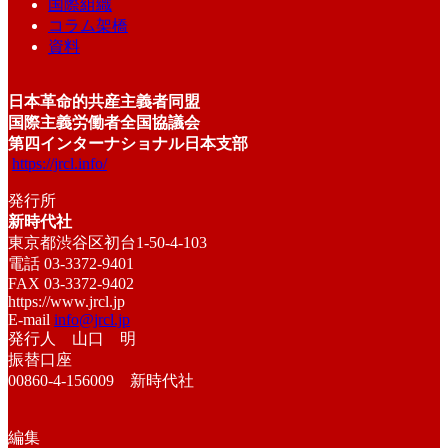
国際組織
コラム架橋
資料
日本革命的共産主義者同盟
国際主義労働者全国協議会
第四インターナショナル日本支部
https://jrcl.info/
発行所
新時代社
東京都渋谷区初台1-50-4-103
電話 03-3372-9401
FAX 03-3372-9402
https://www.jrcl.jp
E-mail
info@jrcl.jp
発行人 山口 明
振替口座
00860-4-156009 新時代社
編集