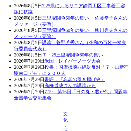
2026年8月5日
7.25県によるリニア静岡工区工事着工容
認に抗議
2026年8月5日
三里塚闘争60年の集い 佐藤幸子さんの
メッセージ（要旨）
2026年8月5日
三里塚闘争60年の集い 柳川秀夫さんの
メッセージ（要旨）
2026年8月5日
講演 菅野芳秀さん（令和の百姓一揆実
行委員会代表）
2026年8月5日
７・25三里塚闘争60年の集い
2026年7月29日
米国 レイバーノーツ大会
2026年7月29日
投書：国旗損壊罪絶対反対「７・11新宿
駅南口デモ」に２００人
2026年7月29日
書評：『忘却の引き揚げ史』
2026年7月29日
高橋哲哉さんの講演から
2026年7月29日
7.19 第16回「日の丸・君が代」問題等
全国学習交流集会
文
化
・