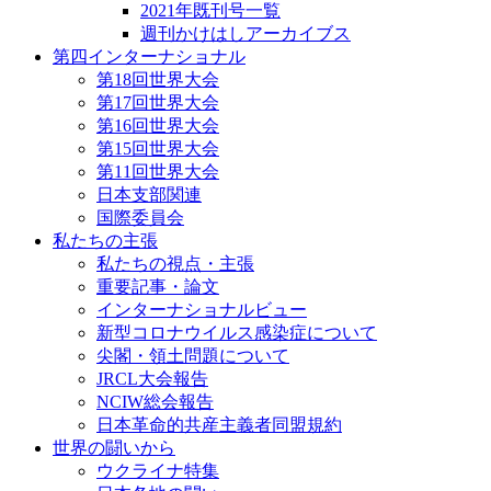
2021年既刊号一覧
週刊かけはしアーカイブス
第四インターナショナル
第18回世界大会
第17回世界大会
第16回世界大会
第15回世界大会
第11回世界大会
日本支部関連
国際委員会
私たちの主張
私たちの視点・主張
重要記事・論文
インターナショナルビュー
新型コロナウイルス感染症について
尖閣・領土問題について
JRCL大会報告
NCIW総会報告
日本革命的共産主義者同盟規約
世界の闘いから
ウクライナ特集