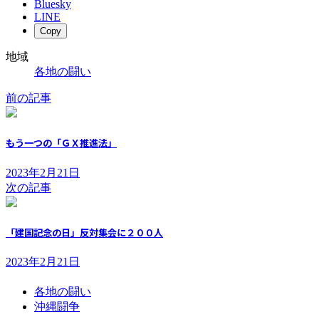
Bluesky
LINE
Copy
地域
各地の闘い
前の記事
もう一つの「ＧＸ推進法」
2023年2月21日
次の記事
「建国記念の日」反対集会に２００人
2023年2月21日
各地の闘い
沖縄闘争