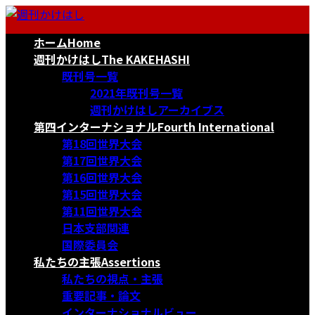
コ
ナ
ン
ビ
ホーム
Home
テ
ゲ
ン
ー
週刊かけはし
The KAKEHASHI
ツ
シ
既刊号一覧
へ
ョ
2021年既刊号一覧
ス
ン
週刊かけはしアーカイブス
キ
に
第四インターナショナル
Fourth International
ッ
移
第18回世界大会
プ
動
第17回世界大会
第16回世界大会
第15回世界大会
第11回世界大会
日本支部関連
国際委員会
私たちの主張
Assertions
私たちの視点・主張
重要記事・論文
インターナショナルビュー