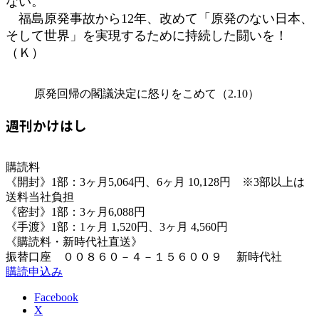
ない。
福島原発事故から12年、改めて「原発のない日本、
そして世界」を実現するために持続した闘いを！
（Ｋ）
原発回帰の閣議決定に怒りをこめて（2.10）
週刊かけはし
購読料
《開封》1部：3ヶ月5,064円、6ヶ月 10,128円 ※3部以上は
送料当社負担
《密封》1部：3ヶ月6,088円
《手渡》1部：1ヶ月 1,520円、3ヶ月 4,560円
《購読料・新時代社直送》
振替口座 ００８６０－４－１５６００９ 新時代社
購読申込み
Facebook
X