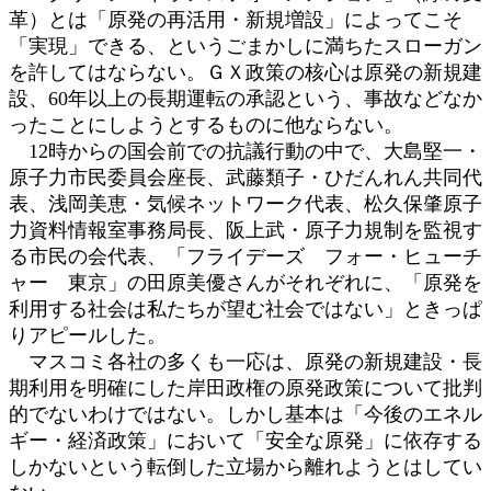
革）とは「原発の再活用・新規増設」によってこそ
「実現」できる、というごまかしに満ちたスローガン
を許してはならない。ＧＸ政策の核心は原発の新規建
設、60年以上の長期運転の承認という、事故などなか
ったことにしようとするものに他ならない。
12時からの国会前での抗議行動の中で、大島堅一・
原子力市民委員会座長、武藤類子・ひだんれん共同代
表、浅岡美恵・気候ネットワーク代表、松久保肇原子
力資料情報室事務局長、阪上武・原子力規制を監視す
る市民の会代表、「フライデーズ フォー・ヒューチ
ャー 東京」の田原美優さんがそれぞれに、「原発を
利用する社会は私たちが望む社会ではない」ときっぱ
りアピールした。
マスコミ各社の多くも一応は、原発の新規建設・長
期利用を明確にした岸田政権の原発政策について批判
的でないわけではない。しかし基本は「今後のエネル
ギー・経済政策」において「安全な原発」に依存する
しかないという転倒した立場から離れようとはしてい