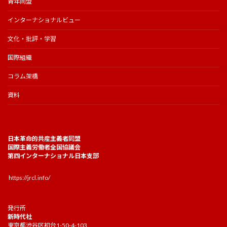
青年同盟
インターナショナルビュー
文化・批評・学習
国際組織
コラム架橋
資料
日本革命的共産主義者同盟
国際主義労働者全国協議会
第四インターナショナル日本支部
https://jrcl.info/
発行所
新時代社
東京都渋谷区初台1-50-4-103