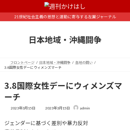
コ
ナ
ン
ビ
テ
ゲ
21世紀社会主義の思想と運動に寄与する左翼ジャーナル
ン
ー
ツ
シ
へ
ョ
日本地域・沖縄闘争
ス
ン
キ
に
ッ
移
プ
動
フロントページ
日本地域・沖縄闘争
各地の闘い
3.8国際女性デーにウィメンズマーチ
3.8国際女性デーにウィメンズマ
ーチ
最
2023年3月15日
2023年3月15日
admin
終
更
ジェンダーに基づく差別や暴力反対
新
日