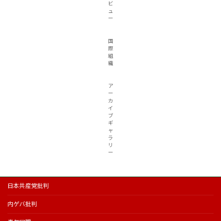
ビ
ュ
ー
国
際
組
織
ア
ー
カ
イ
ブ
ギ
ャ
ラ
リ
ー
日本共産党批判
内ゲバ批判