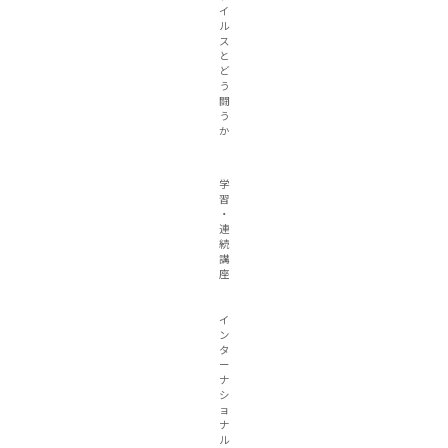
イ
ル
ス
と
ど
う
闘
う
か
学
習
・
連
続
講
座
イ
ン
タ
ー
ナ
シ
ョ
ナ
ル