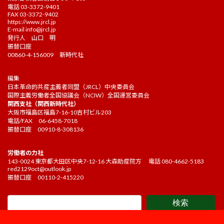
電話 03-3372-9401
FAX 03-3372-9402
https://www.jrcl.jp
E-mail
info@jrcl.jp
発行人 山口 明
振替口座
00860-4-156009 新時代社
編集
日本革命的共産主義者同盟（JRCL）中央委員会
国際主義労働者全国協議会（NCIW）全国運営委員会
関西支社（関西新時代社）
大阪市福島区福島7-16-10吉村ビル203
電話/FAX 06-6458-7018
振替口座 00910-8-308136
労働者の力社
143-0024 東京都大田区中央7-12-16 大森助産院方 電話 080-4662-5183
red2129oct@outlook.jp
振替口座 00110-2-415220
検索