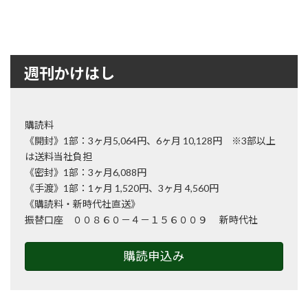
週刊かけはし
購読料
《開封》1部：3ヶ月5,064円、6ヶ月 10,128円 ※3部以上
は送料当社負担
《密封》1部：3ヶ月6,088円
《手渡》1部：1ヶ月 1,520円、3ヶ月 4,560円
《購読料・新時代社直送》
振替口座 ００８６０－４－１５６００９ 新時代社
購読申込み