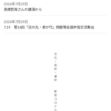
2026年7月29日
高橋哲哉さんの講演から
2026年7月29日
7.19 第16回「日の丸・君が代」問題等全国学習交流集会
文
化
・
批
評
・
書
評
新
型
コ
ロ
ナ
ウ