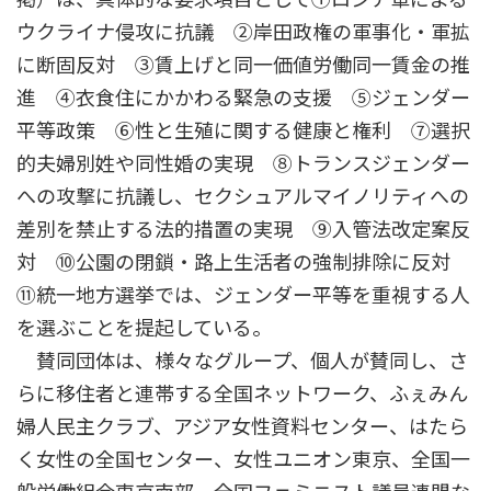
ウクライナ侵攻に抗議 ②岸田政権の軍事化・軍拡
に断固反対 ③賃上げと同一価値労働同一賃金の推
進 ④衣食住にかかわる緊急の支援 ⑤ジェンダー
平等政策 ⑥性と生殖に関する健康と権利 ⑦選択
的夫婦別姓や同性婚の実現 ⑧トランスジェンダー
への攻撃に抗議し、セクシュアルマイノリティへの
差別を禁止する法的措置の実現 ⑨入管法改定案反
対 ⑩公園の閉鎖・路上生活者の強制排除に反対
⑪統一地方選挙では、ジェンダー平等を重視する人
を選ぶことを提起している。
賛同団体は、様々なグループ、個人が賛同し、さ
らに移住者と連帯する全国ネットワーク、ふぇみん
婦人民主クラブ、アジア女性資料センター、はたら
く女性の全国センター、女性ユニオン東京、全国一