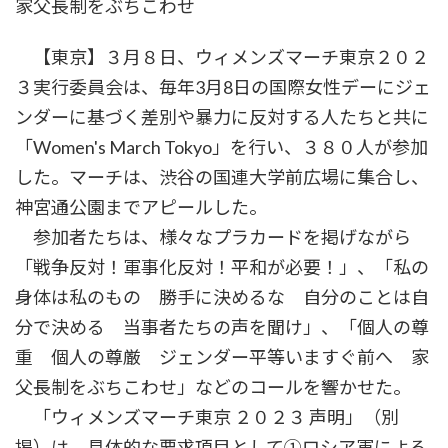
家父長制をぶちこわせ
時
:
【東京】３月８日、ウィメンズマーチ東京２０２
３実行委員会は、毎年3月8日の国際女性デーにジェ
ンダーに基づく差別や暴力に反対する人たちと共に
「Women's March Tokyo」を行い、３８０人が参加
した。マーチは、渋谷の国連大学前広場に集合し、
神宮通公園までアピールした。
参加者たちは、様々なプラカードを掲げながら
「戦争反対！軍事化反対！平和が必要！」、「私の
身体は私のもの 勝手に決めるな 自分のことは自
分で決める 当事者たちの声を聞け」、「個人の尊
重 個人の尊厳 ジェンダー平等いますぐ前へ 家
父長制をぶちこわせ」などのコールを響かせた。
「ウィメンズマーチ東京 ２０２３ 声明」（別
掲）は、具体的な要求項目として①ロシア軍による