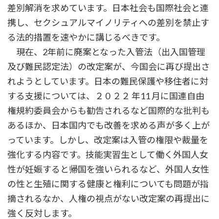
差別解消を求めています。日本社会も国際社会と連
携し、セクシュアルマイノリティへの差別を禁止す
る法的措置を速やかに講じるべきです。
現在、2年前に廃案となった入管法（出入国管理
及び難民認定法）の改定案が、今国会に再び提出さ
れようとしています。日本の難民保護や移住者に対
する支援については、２０２２ 年11 月に国連自由
権規約委員会からも勧告されるなど国際的な批判も
あるほか、日本国内でも改善を求める声が多く上が
っています。しかし、改定案は入管の権限や裁量を
強化する内容です。技能実習生として働く外国人女
性が妊娠すると帰国を強いられるなど、外国人女性
の性と生殖に関する健康と権利についても問題が指
摘されるなか、人権の視点がない改定案の再提出に
強く反対します。