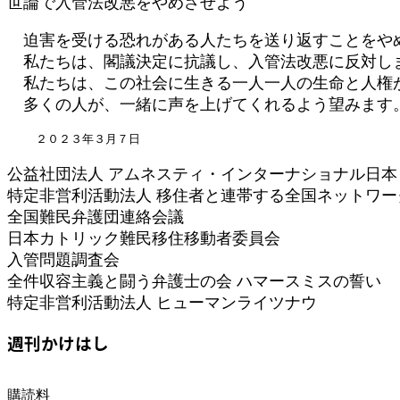
世論で入管法改悪をやめさせよう
迫害を受ける恐れがある人たちを送り返すことをやめ
私たちは、閣議決定に抗議し、入管法改悪に反対し
私たちは、この社会に生きる一人一人の生命と人権が
多くの人が、一緒に声を上げてくれるよう望みます
    ２０２３年３月７日
公益社団法人 アムネスティ・インターナショナル日本
特定非営利活動法人 移住者と連帯する全国ネットワー
全国難民弁護団連絡会議
日本カトリック難民移住移動者委員会
入管問題調査会
全件収容主義と闘う弁護士の会 ハマースミスの誓い
特定非営利活動法人 ヒューマンライツナウ
週刊かけはし
購読料