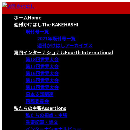
コ
ナ
ン
ビ
ホーム
Home
テ
ゲ
ン
ー
週刊かけはし
The KAKEHASHI
ツ
シ
既刊号一覧
へ
ョ
2021年既刊号一覧
ス
ン
週刊かけはしアーカイブス
キ
に
第四インターナショナル
Fourth International
ッ
移
第18回世界大会
プ
動
第17回世界大会
第16回世界大会
第15回世界大会
第11回世界大会
日本支部関連
国際委員会
私たちの主張
Assertions
私たちの視点・主張
重要記事・論文
インターナショナルビュー