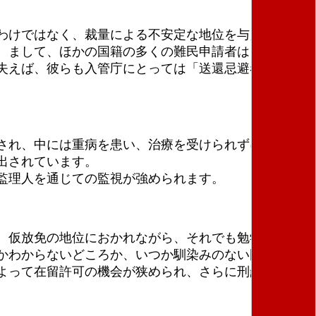
わけではなく、裁量による不安定な地位を与えている
。まして、ほかの国籍の多くの難民申請者は、ミャン
失えば、彼らも入管庁にとっては「送還忌避者」とな
され、中には重病を患い、治療を受けられずに苦しん
出されています。
監理人を通じての監視が強められます。
。仮放免の地位におかれながら、それでも勉学に励
かわからないどころか、いつか馴染みのない国籍国に
よって在留許可の機会が狭められ、さらに刑罰すら科