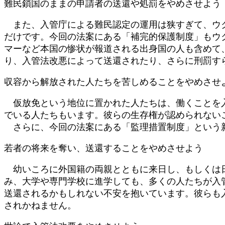
難民鎖国のままの申請者の送還や処罰をやめさせよう
また、入管庁による難民認定の運用は狭すぎて、ウク
だけです。今回の法案にある「補完的保護制度」もウ
マーなど本国の惨状が報道される出身国の人も含めて
り、入管法改悪によって送還されたり、さらに刑罰す
収容から解放された人たちを苦しめることをやめさせ
仮放免という地位に置かれた人たちは、働くことを入
でいる人たちもいます。彼らの生存権が認められない
さらに、今回の法案にある「監理措置制度」という新
若者の将来を奪い、送還することをやめさせよう
幼いころに外国籍の両親とともに来日し、もしくは日
み、大学や専門学校に進学しても、多くの人たちが入
送還されるかもしれない不安を抱いています。彼らも
されかねません。