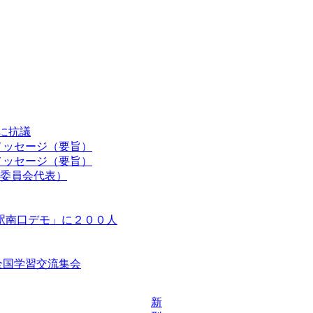
認に抗議
メッセージ（要旨）
メッセージ（要旨）
委員会代表）
駅南口デモ」に２００人
等全国学習交流集会
新