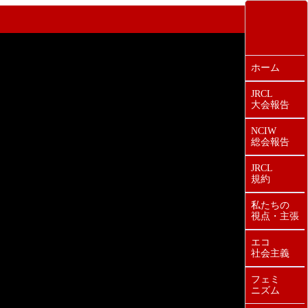
ホーム
JRCL
大会報告
NCIW
総会報告
JRCL
規約
私たちの
視点・主張
エコ
社会主義
フェミ
ニズム