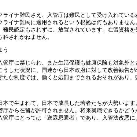
ライナ難民さえ、入管庁は難民として受け入れている
クライナ難民に適用されるという根拠は何もありません
、難民認定もされずに、放置されています。在留資格を
ら科されかねません。
よう
管庁に禁じられ、また生活保護も健康保険も対象外と
こうした状況に、国連から日本政府に対して改善勧告が
たな制度では、働くと処罰までされるおそれがあり、
本で生まれて、日本で成長した若者たちが大勢います
管庁から在留が許可されません。将来就職できるかどう
入管庁にとっては「送還忌避者」であり、入管法改悪に