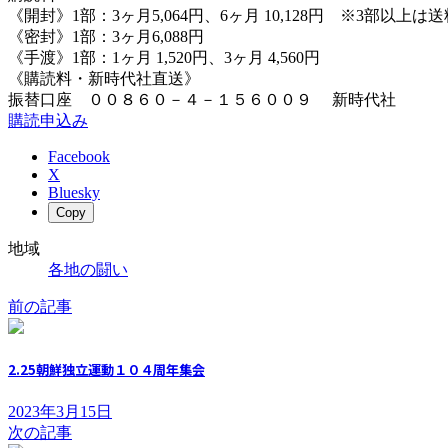
《開封》1部：3ヶ月5,064円、6ヶ月 10,128円 ※3部以上
《密封》1部：3ヶ月6,088円
《手渡》1部：1ヶ月 1,520円、3ヶ月 4,560円
《購読料・新時代社直送》
振替口座 ００８６０－４－１５６００９ 新時代社
購読申込み
Facebook
X
Bluesky
Copy
地域
各地の闘い
前の記事
2.25朝鮮独立運動１０４周年集会
2023年3月15日
次の記事