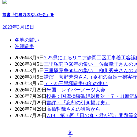
投書「性暴力のない社会」を
2023年3月15日
各地の闘い
沖縄闘争
2026年8月5日
7.25県によるリニア静岡工区工事着工容
2026年8月5日
三里塚闘争60年の集い 佐藤幸子さんの
2026年8月5日
三里塚闘争60年の集い 柳川秀夫さんの
2026年8月5日
講演 菅野芳秀さん（令和の百姓一揆実行
2026年8月5日
７・25三里塚闘争60年の集い
2026年7月29日
米国 レイバーノーツ大会
2026年7月29日
投書：国旗損壊罪絶対反対「７・11新宿
2026年7月29日
書評：『忘却の引き揚げ史』
2026年7月29日
高橋哲哉さんの講演から
2026年7月29日
7.19 第16回「日の丸・君が代」問題
文