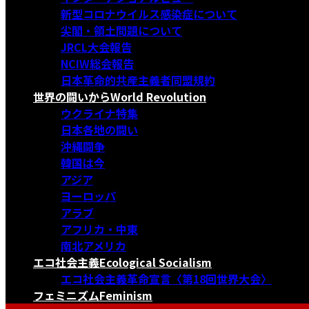
新型コロナウイルス感染症について
尖閣・領土問題について
JRCL大会報告
NCIW総会報告
日本革命的共産主義者同盟規約
世界の闘いから
World Revolution
ウクライナ特集
日本各地の闘い
沖縄闘争
韓国は今
アジア
ヨーロッパ
アラブ
アフリカ・中東
南北アメリカ
エコ社会主義
Ecological Socialism
エコ社会主義革命宣言〈第18回世界大会〉
フェミニズム
Feminism