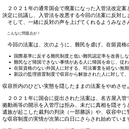
時
２０２１年の通常国会で廃案になった入管法改定案と
:
決定に抗議し、入管法を改悪する今回の法案に反対し
そして、一緒に反対の声を上げてくれるようみなさ
  こんなに問題点が！
今回の法案は、次のように、難民を虐げ、在留資格
国際基準に反する難民制度と低い難民認定率を改善しな
難民など帰国できない事情がある人に帰国を命じ、従わ
在留資格のない外国人に対する、司法審査を経ない無期
新設の監理措置制度で収容から解放された人に対して、
収容所内のひどい実態を隠したままの法案をやめさせ
２０２１年に国会に提出された法案は、名古屋入管で
拠動画等の開示を入管庁は拒み、未だに真相を隠そう
遺族が起こした裁判の判決（一部勝訴）や、収容中に
な収容制度の実情が次第に白日にさらされ始めていま