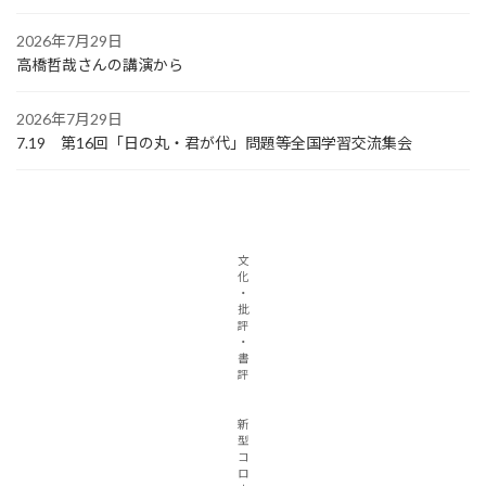
2026年7月29日
高橋哲哉さんの講演から
2026年7月29日
7.19 第16回「日の丸・君が代」問題等全国学習交流集会
文
化
・
批
評
・
書
評
新
型
コ
ロ