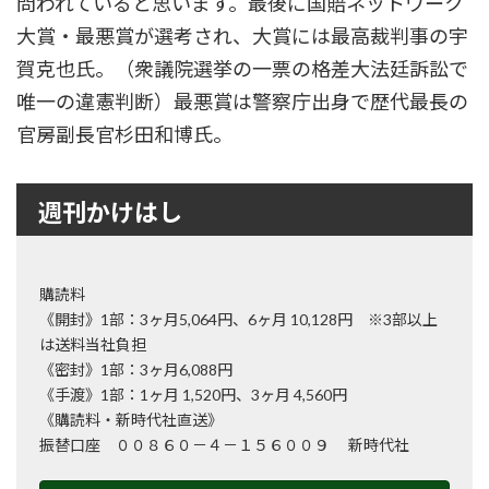
問われていると思います。最後に国賠ネットワーク
大賞・最悪賞が選考され、大賞には最高裁判事の宇
賀克也氏。（衆議院選挙の一票の格差大法廷訴訟で
唯一の違憲判断）最悪賞は警察庁出身で歴代最長の
官房副長官杉田和博氏。
週刊かけはし
購読料
《開封》1部：3ヶ月5,064円、6ヶ月 10,128円 ※3部以上
は送料当社負担
《密封》1部：3ヶ月6,088円
《手渡》1部：1ヶ月 1,520円、3ヶ月 4,560円
《購読料・新時代社直送》
振替口座 ００８６０－４－１５６００９ 新時代社