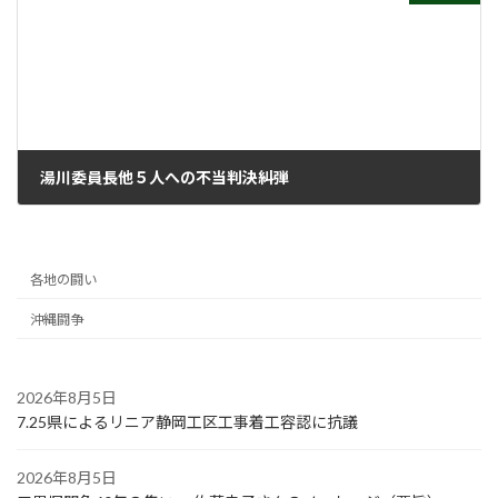
湯川委員長他５人への不当判決糾弾
2023年3月22日
各地の闘い
沖縄闘争
2026年8月5日
7.25県によるリニア静岡工区工事着工容認に抗議
2026年8月5日