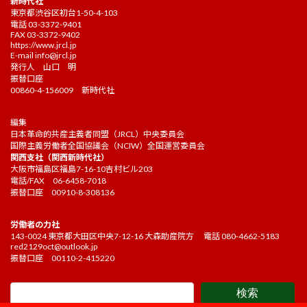
新時代社
東京都渋谷区初台1-50-4-103
電話 03-3372-9401
FAX 03-3372-9402
https://www.jrcl.jp
E-mail
info@jrcl.jp
発行人 山口 明
振替口座
00860-4-156009 新時代社
編集
日本革命的共産主義者同盟（JRCL）中央委員会
国際主義労働者全国協議会（NCIW）全国運営委員会
関西支社（関西新時代社）
大阪市福島区福島7-16-10吉村ビル203
電話/FAX 06-6458-7018
振替口座 00910-8-308136
労働者の力社
143-0024 東京都大田区中央7-12-16 大森助産院方 電話 080-4662-5183
red2129oct@outlook.jp
振替口座 00110-2-415220
検索