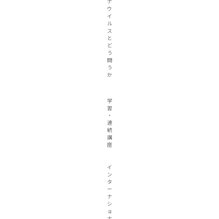
ナ
ウ
イ
ル
ス
と
ど
う
闘
う
か
学
習
・
連
続
講
座
イ
ン
タ
ー
ナ
シ
ョ
ナ