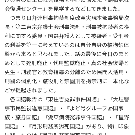
会復帰センター』を見学するなどしてきました。
つまり日弁連刑事拘禁制度改革実現本部事務局次
長・第二東京弁護士会刑事法制・刑事被拘禁者の権
利に関する委員・国選弁護人として被疑者・受刑者
の利益を第一に考えているのは自分自身の被拘禁体
験から来ると思われました。話の最後に今日のまと
めとして死刑廃止・代用監獄廃止・真の社会復帰と
更生・刑務官と教育指導の分離のため民間人活用・
刑罰の個別化・懲役刑と禁固刑を拘禁刑に一本化な
どが提起されました。
各国賠報告は『東住吉冤罪事件国賠』・『大垣警
察市民監視違憲国賠』・『よど号グループ帰国家
族・旅券国賠』『湖東病院冤罪事件国賠』・『星野
国賠』・『月形刑務所獄死国賠』があり、特に印象