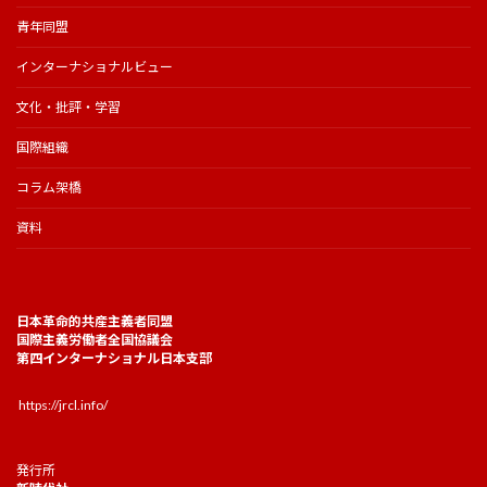
青年同盟
インターナショナルビュー
文化・批評・学習
国際組織
コラム架橋
資料
日本革命的共産主義者同盟
国際主義労働者全国協議会
第四インターナショナル日本支部
https://jrcl.info/
発行所