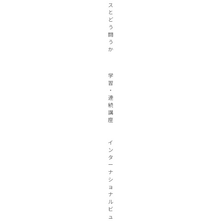
ス
と
ど
う
闘
う
か
学
習
・
連
続
講
座
イ
ン
タ
ー
ナ
シ
ョ
ナ
ル
ビ
ュ