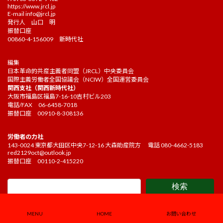
https://www.jrcl.jp
E-mail
info@jrcl.jp
発行人 山口 明
振替口座
00860-4-156009 新時代社
編集
日本革命的共産主義者同盟（JRCL）中央委員会
国際主義労働者全国協議会（NCIW）全国運営委員会
関西支社（関西新時代社）
大阪市福島区福島7-16-10吉村ビル203
電話/FAX 06-6458-7018
振替口座 00910-8-308136
労働者の力社
143-0024 東京都大田区中央7-12-16 大森助産院方 電話 080-4662-5183
red2129oct@outlook.jp
振替口座 00110-2-415220
検索
Copyright ©2021 Kakehashi Editorial board. All Rights Reserved.
MENU
HOME
お問い合わせ