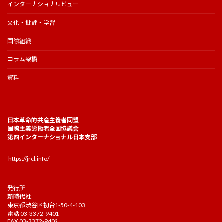
インターナショナルビュー
文化・批評・学習
国際組織
コラム架橋
資料
日本革命的共産主義者同盟
国際主義労働者全国協議会
第四インターナショナル日本支部
https://jrcl.info/
発行所
新時代社
東京都渋谷区初台1-50-4-103
電話 03-3372-9401
FAX 03-3372-9402