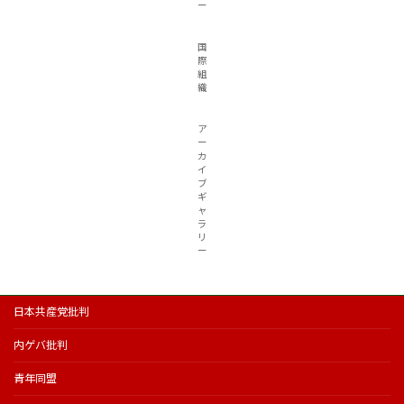
ー
国
際
組
織
ア
ー
カ
イ
ブ
ギ
ャ
ラ
リ
ー
日本共産党批判
内ゲバ批判
青年同盟