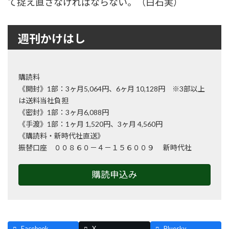
て捉え直さなければならない。（白石実）
週刊かけはし
購読料
《開封》1部：3ヶ月5,064円、6ヶ月 10,128円 ※3部以上
は送料当社負担
《密封》1部：3ヶ月6,088円
《手渡》1部：1ヶ月 1,520円、3ヶ月 4,560円
《購読料・新時代社直送》
振替口座 ００８６０－４－１５６００９ 新時代社
購読申込み
Facebook
X
Bluesky