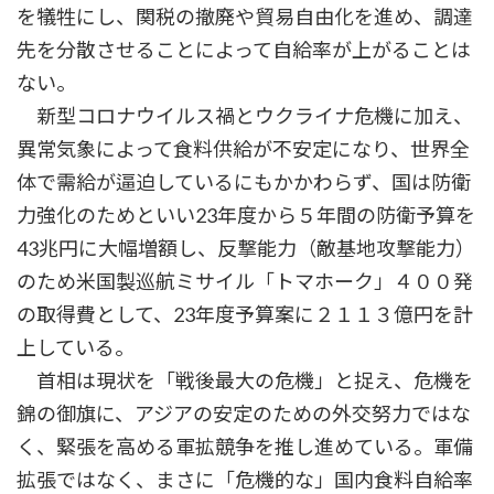
を犠牲にし、関税の撤廃や貿易自由化を進め、調達
先を分散させることによって自給率が上がることは
ない。
新型コロナウイルス禍とウクライナ危機に加え、
異常気象によって食料供給が不安定になり、世界全
体で需給が逼迫しているにもかかわらず、国は防衛
力強化のためといい23年度から５年間の防衛予算を
43兆円に大幅増額し、反撃能力（敵基地攻撃能力）
のため米国製巡航ミサイル「トマホーク」４００発
の取得費として、23年度予算案に２１１３億円を計
上している。
首相は現状を「戦後最大の危機」と捉え、危機を
錦の御旗に、アジアの安定のための外交努力ではな
く、緊張を高める軍拡競争を推し進めている。軍備
拡張ではなく、まさに「危機的な」国内食料自給率