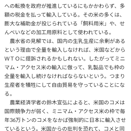
への転換を政府が推進しているにもかかわらず、多
額の税金を払って輸入している。その米の多くは、
膨大な補助金が投じられている「飼料用米」や、せ
んべいなどの加工用原料として使われている。
農水省の見解では、国内の生乳生産に余剰がある
という理由で全量を輸入しなければ、米国などから
ＷＴＯに提訴されるかもしれない。したがってミニ
マム・アクセス米の輸入に倣って、乳製品でも枠の
全量を輸入し続けなければならないという。つまり
生産者を犠牲にして自由貿易を守っていることにな
る。
農業経済学者の鈴木宣弘によると、米国のコメは
国際競争力が弱く、ミニマム・アクセス米の枠で毎
年36万トンのコメをなかば強制的に日本に輸入させ
ているという。米国からの批判を恐れて、コメと同