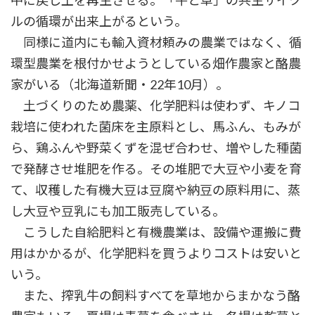
中に戻し土を再生させる。「牛と草」の共生サイク
ルの循環が出来上がるという。
同様に道内にも輸入資材頼みの農業ではなく、循
環型農業を根付かせようとしている畑作農家と酪農
家がいる（北海道新聞・22年10月）。
土づくりのため農薬、化学肥料は使わず、キノコ
栽培に使われた菌床を主原料とし、馬ふん、もみが
ら、鶏ふんや野菜くずを混ぜ合わせ、増やした種菌
で発酵させ堆肥を作る。その堆肥で大豆や小麦を育
て、収穫した有機大豆は豆腐や納豆の原料用に、蒸
し大豆や豆乳にも加工販売している。
こうした自給肥料と有機農業は、設備や運搬に費
用はかかるが、化学肥料を買うよりコストは安いと
いう。
また、搾乳牛の飼料すべてを草地からまかなう酪