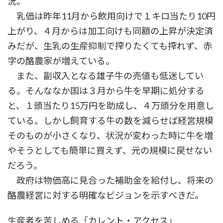
況。
乳価は昨年11月から飲用向けで１キロ当たり10円
上がり、４月からは加工向けも同額の上昇が決定済
みだが、生乳の生産抑制で搾りたくても搾れず、赤
字の酪農家が増えている。
また、副収入となる雄子牛の売値も低迷してい
る。そんななか国は３月から牛を早期に処分する
と、１頭当たり15万円を助成し、４万頭分を用意し
ている。しかし飼育する牛の数を減らせば経営規模
そのものが小さくなり、状況が変わった時に牛を増
やそうとしても簡単に買えず、元の規模に戻せない
だろう。
政府は物価高に見合った補助金を給付し、将来の
酪農経営に対する明確なビジョンを示すべきだ。
生産者を苦しめる「カレント・アクセス」