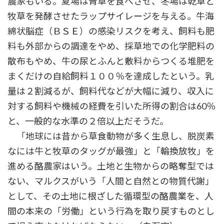
農家もいる。夏場は青草を食べさせ、冬場は乾草と
牧草を発酵させたラップサイレージを与える。牛海
綿状脳症（ＢＳＥ）の感染リスクを考え、飼料も肥
料も外部からの調達をやめ、採草地での化学肥料の
散布もやめ、牛の尿とふんと敷料からつくる堆肥を
まくだけの自給飼料１００％を達成したという。乳
量は２割減るが、飼料代などが大幅に減り、収入に
対する飼料や機械の経費を引いた所得の割合は60％
と、一般的な水準の２倍以上だそうだ。
「地球には昔から草食動物が多く生息し、脱炭素
なには牛と牧草のタッグが最強」と「輪換放牧」を
進める酪農家はいう。土地と生物からの略奪型では
ない、マルクスがいう「人間と自然との物質代謝」
として、その土地に根ざした循環型の酪農業を、人
間の本来の「労働」という行為を取り戻すものとし