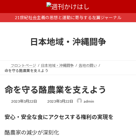
コ
ナ
ン
ビ
テ
ゲ
21世紀社会主義の思想と運動に寄与する左翼ジャーナル
ン
ー
ツ
シ
へ
ョ
日本地域・沖縄闘争
ス
ン
キ
に
ッ
移
プ
動
フロントページ
日本地域・沖縄闘争
各地の闘い
命を守る酪農業を支えよう
命を守る酪農業を支えよう
最
2023年3月22日
2023年3月22日
admin
終
更
安心・安全な食にアクセスする権利の実現を
新
日
時
酪農家の減少が深刻化
: