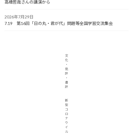
高橋哲哉さんの講演から
2026年7月29日
7.19 第16回「日の丸・君が代」問題等全国学習交流集会
文
化
・
批
評
・
書
評
新
型
コ
ロ
ナ
ウ
イ
ル