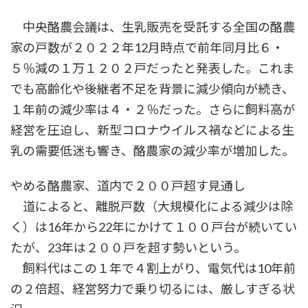
中央酪農会議は、生乳販売を受託する全国の酪農
家の戸数が２０２２年12月時点で前年同月比６・
５％減の１万１２０２戸だったと発表した。これま
でも高齢化や後継者不足を背景に減少傾向が続き、
１年前の減少率は４・２％だった。さらに飼料高が
経営を圧迫し、新型コロナウイルス禍などによる生
乳の需要低迷も響き、酪農家の減少率が増加した。
やめる酪農家、道内で２００戸超す見通し
道によると、離脱戸数（大規模化による減少は除
く）は16年から22年にかけて１００戸台が続いてい
たが、23年は２００戸を超す勢いという。
飼料代はこの１年で４割上がり、電気代は10年前
の２倍超、経営努力で乗り切るには、厳しすぎる状