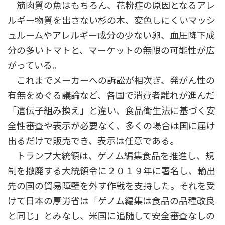
筋肉質の魚はもちろん、花粉症の原因となるアレ
ルギー物質を出さない杉の木、変色しにくいマッシ
ュルームやアレルギー成分の少ない卵、血圧降下成
分の多いトマトと、マーケットの無限の可能性が広
がっている。
これまでメーカーへの訴訟が相次ぎ、発がん性の
有無をめぐる議論など、各国で消費者離れが進んだ
「遺伝子組み換え」と違い、食品衛生法に基づく安
全性審査や表示が必要なく、多くの場合は国に届け
出るだけで販売でき、表示は任意である。
トランプ大統領は、ゲノム編集食品を推進し、規
制を撤廃する大統領令に２０１９年に署名し、輸出
先の国の貿易障壁を外す作戦を支持した。それを受
けて日本の厚労省は「ゲノム編集は食品の品種改良
と同じ」とみなし、米国に追随して安全審査なしの