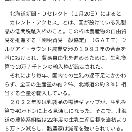
北海道新聞・Ｄセレクト（１月20日）によると
「カレント・アクセス」とは、国が設けている乳製
品の低関税輸入枠のこと。この枠は農産物の自由貿
易を推進する「関税貿易一般協定」（ＧＡＴＴ）ウ
ルグアイ・ラウンド農業交渉の１９９３年の合意を
基に設けられ、貿易自由化を進めるために、生乳換
算で13万７千トンの輸入枠が設定された。
それにより毎年、国内での生乳の過不足にかかわ
らず、全国の生産量の約２％、北海道の約３％に相
当する全量を輸入している。
２０２２年度は乳製品の需給ギャップが、生乳換
算で40万トンに上る見通しになった。そこで、北海
道の農協系組織は22年度の生乳生産目標を当初より
５万トン減らし、酪農家は減産を強いられている。