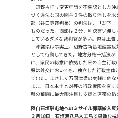
辺野古埋立変更申請を不承認とした沖縄
づく違法な国の関与２件の取り消しを求め
部（谷口豊裁判長）の判決は、「却下」
ものだった。撮影は２分、判決言い渡し
しているダメな裁判官が多い。県は上告
沖縄県は事実上、辺野古新基地建設反
として行動してきた。地方分権一括法が
に、県民の総意に依拠した県の自主行政
県は外交においても、独立した行政主体
て出た。まさしく万国津梁の実践に他な
まま、日本本土と対等の行政権限を有す
県の奮闘に最大限注目し支援と連帯の輪
陸自石垣駐屯地へのミサイル弾薬搬入反
３月18日 石垣港八島人工島で果敢な抗