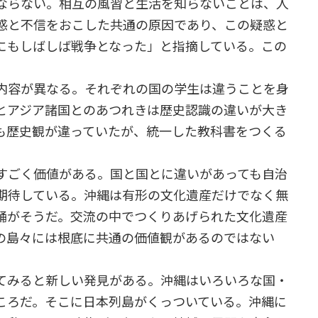
ならない。相互の風習と生活を知らないことは、人
惑と不信をおこした共通の原因であり、この疑惑と
にもしばしば戦争となった」と指摘している。この
内容が異なる。それぞれの国の学生は違うことを身
とアジア諸国とのあつれきは歴史認識の違いが大き
も歴史観が違っていたが、統一した教科書をつくる
。
すごく価値がある。国と国とに違いがあっても自治
期待している。沖縄は有形の文化遺産だけでなく無
踊がそうだ。交流の中でつくりあげられた文化遺産
の島々には根底に共通の価値観があるのではない
てみると新しい発見がある。沖縄はいろいろな国・
ころだ。そこに日本列島がくっついている。沖縄に