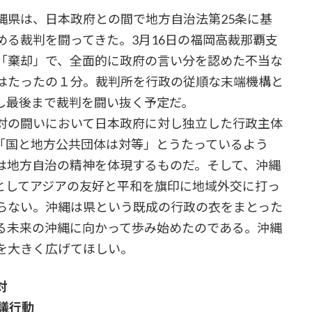
県は、日本政府との間で地方自治法第25条に基
る裁判を闘ってきた。3月16日の福岡高裁那覇支
「棄却」で、全面的に政府の言い分を認めた不当な
はたったの１分。裁判所を行政の従順な末端機構と
し最後まで裁判を闘い抜く予定だ。
対の闘いにおいて日本政府に対し独立した行政主体
「国と地方公共団体は対等」とうたっているよう
は地方自治の精神を体現するものだ。そして、沖縄
としてアジアの友好と平和を旗印に地域外交に打っ
らない。沖縄は県という既成の行政の衣をまとった
る未来の沖縄に向かって歩み始めたのである。沖縄
を大きく広げてほしい。
対
議行動