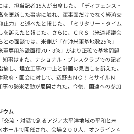
は、担当記者15人が出席した。「ディフェンス・
高を更新した事実に触れ、軍事面だけでなく経済交
抑止力」と述べたと報じた。「ミリタリー・タイム
しを訴えたと報じた。さらに、ＣＲＳ（米連邦議会
らとの面談では、米側が「在沖米軍基地数25％」
軍専用施設面積70・3％」がより正確で基地問題
。知事はまた、ナショナル・プレスクラブでの記者
指摘し、埋立工事の中止と計画の見直しを訴えた。
政府・国会に対して、辺野古ＮＯ！ミサイルＮ
知事の訪米活動が展開された。今後、国連への参加
ジウム
「交流・対話で創るアジア太平洋地域の平和と未
スホールで開催され、会場２００人、オンライン４