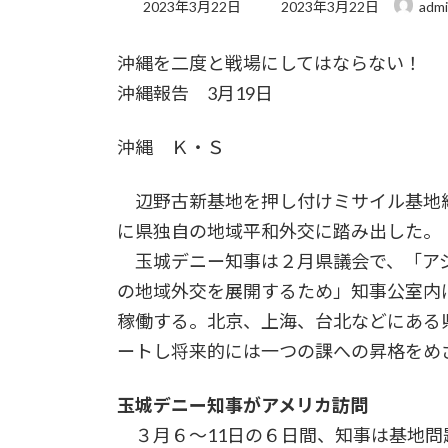
最
2023年3月22日
2023年3月22日
adm
終
更
沖縄を二度と戦場にしてはならない！
新
日
沖縄報告 3月19日
時
:
沖縄 Ｋ・Ｓ
辺野古新基地を押し付けミサイル基地
に県独自の地域平和外交に踏み出した。
玉城デニー知事は２月県議会で、「ア
の地域外交を展開するため」知事公室内
稼働する。北京、上海、台北などにある
ートし将来的には一つの課への昇格をめ
玉城デニー知事がアメリカ訪問
３月６～11日の６日間、知事は基地問