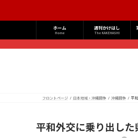
コ
ナ
ン
ビ
テ
ゲ
ン
ー
ホーム
週刊かけはし
ツ
シ
Home
The KAKEHASHI
へ
ョ
ス
ン
キ
に
ッ
移
プ
動
フロントページ
日本地域・沖縄闘争
沖縄闘争
平
平和外交に乗り出した