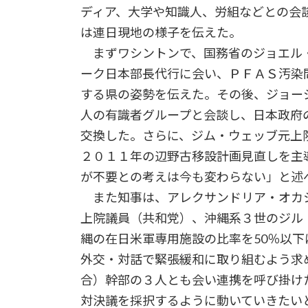
ディア、大学や知識人、労組などとの会
は連日現地の様子を伝えた。
まずワシントンで、国務省のジョエル
ーク日本部長代行に会い、ＰＦＡＳ汚染
する県の姿勢を伝えた。その後、ジョー
人の有識者グループと会談し、日本政府
交換した。さらに、ジム・ウェッブ元上
２０１１年の辺野古移設計画見直しを主
が不要との考えは今も変わらない」と述
また知事は、アレクサンドリア・オカ
上院議員（共和党）、沖縄系３世のジル
縄の在日米軍専用施設の比率を50％以
外交・対話で緊張緩和に取り組むよう求
合）幹部の３人とも会い連携を呼び掛け
対決議を採択するように動いていきたい