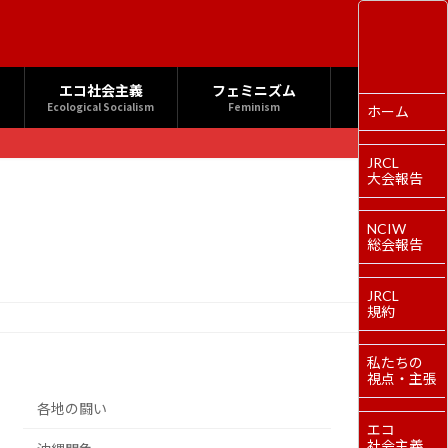
エコ社会主義
フェミニズム
Ecological Socialism
Feminism
ホーム
JRCL
大会報告
NCIW
総会報告
JRCL
規約
私たちの
視点・主張
各地の闘い
エコ
社会主義