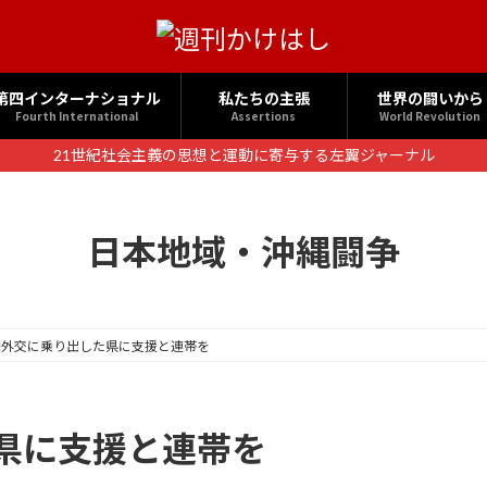
第四インターナショナル
私たちの主張
世界の闘いから
Fourth International
Assertions
World Revolution
21世紀社会主義の思想と運動に寄与する左翼ジャーナル
日本地域・沖縄闘争
和外交に乗り出した県に支援と連帯を
県に支援と連帯を