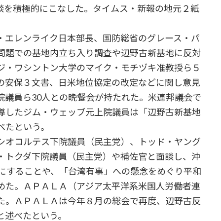
談を積極的にこなした。タイムス・新報の地元２紙
・エレンライク日本部長、国防総省のグレース・パ
問題での基地内立ち入り調査や辺野古新基地に反対
ジ・ワシントン大学のマイク・モチヅキ准教授ら５
の安保３文書、日米地位協定の改定などに関し意見
院議員ら30人との晩餐会が持たれた。米連邦議会で
導したジム・ウェッブ元上院議員は「辺野古新基地
べたという。
シオコルテス下院議員（民主党）、トッド・ヤング
・トクダ下院議員（民主党）や補佐官と面談し、沖
下にすることや、「台湾有事」への懸念をめぐり平和
めた。ＡＰＡＬＡ（アジア太平洋系米国人労働者連
た。ＡＰＡＬＡは今年８月の総会で再度、辺野古反
と述べたという。