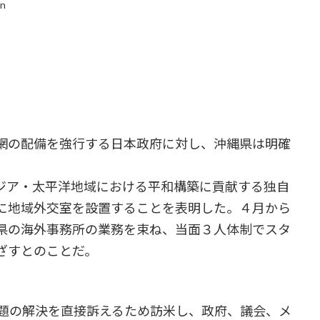
in
網の配備を強行する日本政府に対し、沖縄県は明確
ジア・太平洋地域における平和構築に貢献する独自
に地域外交室を設置することを表明した。４月から
県の海外事務所の業務を束ね、当面３人体制でスタ
ざすとのことだ。
題の解決を直接訴えるため訪米し、政府、議会、メ