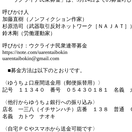
呼びかけ人
加藤直樹（ノンフィクション作家）
杉原浩司（武器取引反対ネットワーク［ＮＡＪＡＴ］
鈴木剛（労働運動家）
呼びかけ：ウクライナ民衆連帯募金
https://note.com/uarentaibokin
uarentaibokin@gmail.com
■募金方法は以下のとおりです。
〈ゆうちょ口座間送金用（郵便振替用）〉
記号 １１３４０ 番号 ０５４３０１８１ 名義 
〈他行からゆうちょ銀行への振り込み〉
店名 一三八（イチサンハチ）店番 １３８ 普
名義 カトウ ナオキ
〈自宅ＰＣやスマホから送金可能です〉