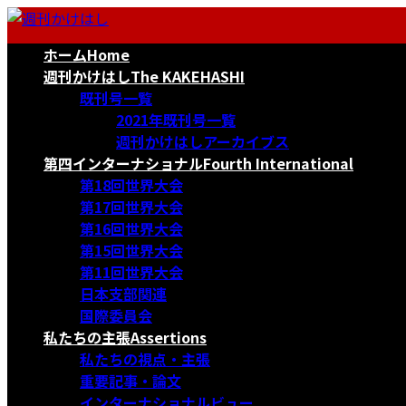
コ
ナ
ン
ビ
ホーム
Home
テ
ゲ
ン
ー
週刊かけはし
The KAKEHASHI
ツ
シ
既刊号一覧
へ
ョ
2021年既刊号一覧
ス
ン
週刊かけはしアーカイブス
キ
に
第四インターナショナル
Fourth International
ッ
移
第18回世界大会
プ
動
第17回世界大会
第16回世界大会
第15回世界大会
第11回世界大会
日本支部関連
国際委員会
私たちの主張
Assertions
私たちの視点・主張
重要記事・論文
インターナショナルビュー