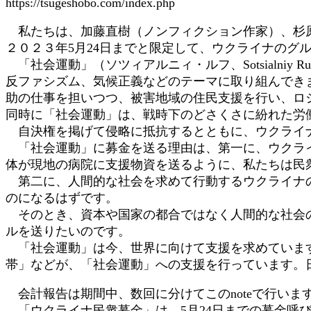
https://tsugeshobo.com/index.php
私たちは、加藤直樹（ノンフィクション作家）、杉原
２０２３年5月24日までと限定して、ウクライナの
「社会運動」（ソツィアルニィ・ルフ、Sotsialn
反ファシズム、気候正義などのテーマに取り組んでき
助の仕事を担いつつ、被害地域の住民支援を行い、ロ
同時に「社会運動」は、戦時下のどさくさに紛れた労
自決権を掲げて侵略に抵抗するとともに、ウクライ
「社会運動」に募金を送る理由は、第一に、ウクライ
体が現地の病院に支援物資を送るように、私たちは民
第二に、人間的な社会を求めて行動するウクライナの
のになるはずです。
そのとき、資本や国家の都合ではなく人間的な社会の
ルを送りたいのです。
「社会運動」は今、世界に向けて支援を求めています。すでに欧州の
帯」などが、「社会運動」への支援を行っています。
会計報告は期間中、数回に分けてこのnoteで行いま
「ウクライナ民衆募金」は、5月24日までの募金呼