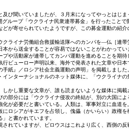
及び聞いていましたが、３月末になってやっとはじま
kの公開グループ「ウクライナ民衆連帯募金」を行ったこと
などが寄せられていたようですが、この募金運動の紹介
ウクライナ労働組合救援輸送隊へのカンパを―仏［連帯
日本から送金することが容易ではないことがわかってい
ープや活動家が連帯してカンパ運動を進めることを期待
執行ビューロー声明以来、海外で発表された文章や日本
の手紙』／ロシア社会主義運動の声明」を掲載しました
・インターナショナルのネット媒体に、「ウクライナの
しかし重要な文章が、誰も読まないような媒体に掲載
びの部分には「ウクライナ侵攻の終結が、別の大国によ
強化が必要だと書いている。人類は、軍事対立に血道を
仮にロシアがキエフを占領し、傀儡（かいらい）政権を
る」と書かれています。
されていますが、ビロウスはこれより広く、西側の反