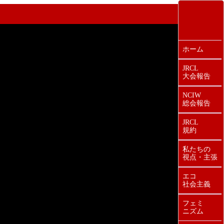
ホーム
JRCL
大会報告
NCIW
総会報告
JRCL
規約
私たちの
視点・主張
エコ
社会主義
フェミ
ニズム