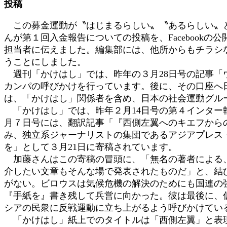
投稿
時
:
この募金運動が〝はじまるらしい〟〝あるらしい〟と
んが第１回入金報告についての投稿を、Faceboo
担当者に伝えました。編集部には、他所からもチラシ
うことにしました。
週刊「かけはし」では、昨年の３月28日号の記事「
カンパの呼びかけを行っています。後に、その口座へ
は、「かけはし」関係者を含め、日本の社会運動グル
「かけはし」では、昨年２月14日号の第４インター
月７日号には、翻訳記事「『西側左翼へのキエフから
み、独立系ジャーナリストの集団であるアジアプレス
を」として３月21日に寄稿されています。
加藤さんはこの寄稿の冒頭に、「無名の著者による、
介したい文章もそんな場で発表されたものだ」と、結
がない。ビロウスは気候危機の解決のためにも国連の
『手紙を』書き残して兵営に向かった。彼は最後に、
シアの民衆に反戦運動に立ち上がるよう呼びかけてい
「かけはし」紙上でのタイトルは「西側左翼」と表現