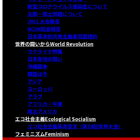
新型コロナウイルス感染症について
尖閣・領土問題について
JRCL大会報告
NCIW総会報告
日本革命的共産主義者同盟規約
世界の闘いから
World Revolution
ウクライナ特集
日本各地の闘い
沖縄闘争
韓国は今
アジア
ヨーロッパ
アラブ
アフリカ・中東
南北アメリカ
エコ社会主義
Ecological Socialism
エコ社会主義革命宣言〈第18回世界大会〉
フェミニズム
Feminism