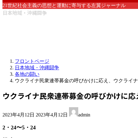
21世紀社会主義の思想と運動に寄与する左翼ジャーナル
日本地域・沖縄闘争
フロントページ
日本地域・沖縄闘争
各地の闘い
ウクライナ民衆連帯募金の呼びかけに応え、ウクライナ
ウクライナ民衆連帯募金の呼びかけに応
最
2023年4月12日
2023年4月12日
admin
終
更
2・24〜5・24
新
日