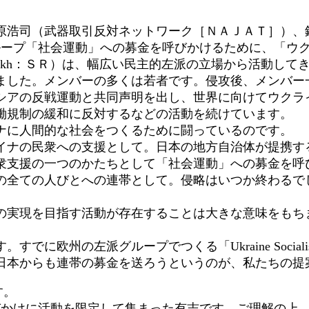
浩司（武器取引反対ネットワーク［ＮＡＪＡＴ］）、
グループ「社会運動」への募金を呼びかけるために、「ウ
iy Rukh：ＳＲ）は、幅広い民主的左派の立場から活動
ました。メンバーの多くは若者です。侵攻後、メンバー
シアの反戦運動と共同声明を出し、世界に向けてウクラ
働規制の緩和に反対するなどの活動を続けています。
ナに人間的な社会をつくるために闘っているのです。
ナの民衆への支援として。日本の地方自治体が提携す
衆支援の一つのかたちとして「社会運動」への募金を呼
全ての人びとへの連帯として。侵略はいつか終わるで
実現を目指す活動が存在することは大きな意味をもち
左派グループでつくる「Ukraine Socialist Sol
日本からも連帯の募金を送ろうというのが、私たちの提
す。
びかけに活動を限定して集まった有志です。ご理解の上