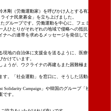
鈴木剛（労働運動家）を呼びかけ人とする有志です。
クライナ民衆募金」を立ち上げました。
してきたグループです。労働運動を中心に、フェミニズム、
一人ひとりがそれぞれの地域で侵略への抵抗や相互扶
イナへの連帯を求めるメッセージを発信しています。
る現地の自治体に支援金を送るように、医療従事者団
びかけています。
しょうが、ウクライナの再建もまた困難極まりないも
ます。「社会運動」を窓口に、そうした活動へのエー
idarity Campaign」や韓国のグループ「社会進歩連
案です。
、ご協力をいただければ幸いです。