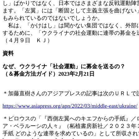
し」ばかりではなく、日本ではさまざまな反戦運動陣
ます。「左翼」には「断固として主義主張を曲げない
もみられているのではないでしょうか。
私は、「かけはし」は聞かない集団ではなく、外部に
するために、「ウクライナの社会運動に連帯の募金を
（４月９日 ＫＪ）
資料
なぜ、ウクライナ「社会運動」に募金を送るの？
（＆募金方法ガイド）2023年2月21日
＊加藤直樹さんのアジアプレスの記事は次のＵＲＬで
https://www.asiapress.org/apn/2022/03/middle-east/ukraine/
＊ビロウスの「『西側左翼へのキエフからの手紙』／
ア・ベラルーシの人々』（柘植書房新社／２０２３年
手紙 どのような連帯を求めているの」として所収され