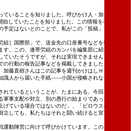
っていることを知りました。呼びかけ人・加藤直樹さ
で開始していたことを知りました。この情報を本紙編集
の予定はないとのことで、私がこの「投稿」として行
労組］国際部」で、送金先の口座番号などを明記した
ます。この、連帯労組のカンパを編集部に紹介した方
していたそうですが、それは実現できませんでした。
での行動の報告記事などを掲載してきました。昨年３
。加藤直樹さんはこの記事を週刊かけはしＨＰで読
知識人から届いた手紙――小国が侵略されない世界
されているということが、たまにある。今回、私が紹
る軍事支配や対立、別の愚行の始まりであっては意味
上げている場合ではないのだ」、「ビロウスはこの
樹立しても、私たちはそれと闘い続けると宣言し、ロ
戦運動陣営に向けて呼びかけています。この「かけは