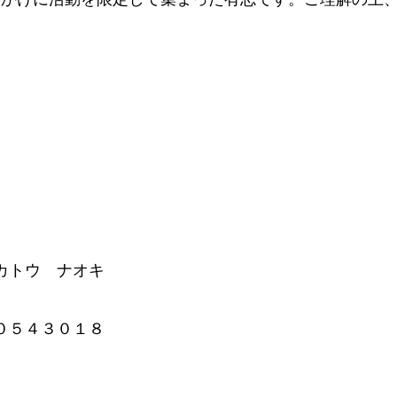
）
カトウ ナオキ
通 ０５４３０１８