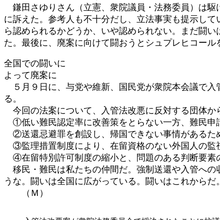
鎌田さゆりさん（立憲、衆院議員・法務委員）は駆け
に訴えた。参考人も不十分だし、立法事実も提示して
ら認められるかどうか、いや認められない。まだ闘い
た。最後に、廃案に向けて闘おうとシュプレヒコール
全国での闘いに
よって廃案に
５月９日に、与党や維新、国民党が衆院本会議で入管
る。
今回の法案について、入管法改悪に反対する団体か
①低い難民認定率に改善策をとらない一方、難民申請
②送還忌避罪を創設し、帰国できない事情があるた
③監理措置制度により、在留資格のない外国人の監視
④在留特別許可制度の縮小と、問題のある判断要素
移民・難民は私たちの仲間だ。強制送還や入管への収
うな。闘いは全国に広がっている。闘いはこれから
（Ｍ）