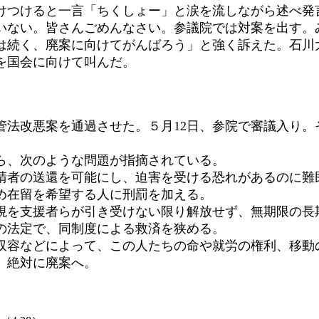
つけると一言「ちくしょー」と涙を流しながら述べ発
いない。皆さんごめんなさい。参議院では対案を出す。
は続く、廃案に向けてがんばろう」と強く訴えた。石川
を国会に向けて叫んだ。
法改悪案を通過させた。５月12日、参院で審議入り。
ら、次のような問題が指摘されている。
者の送還を可能にし、迫害を受ける恐れがあるのに難
め在留を希望する人に刑罰を加える。
を支援者らが引き受けない限り解放せず、無期限の長
の法定で、同制度による救済を狭める。
容などによって、この人たちの命や就労の権利、移動
だ。絶対に廃案へ。