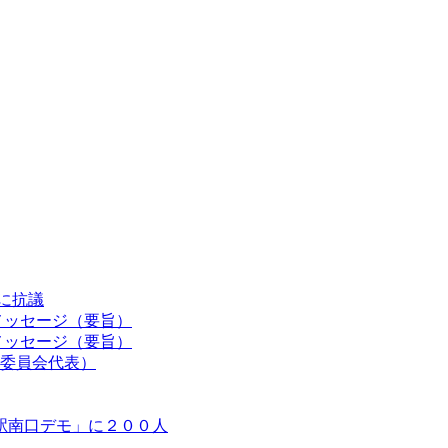
認に抗議
メッセージ（要旨）
メッセージ（要旨）
委員会代表）
駅南口デモ」に２００人