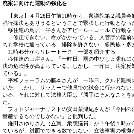
廃案に向けた運動の強化を
時
:
【東京】４月28日午前11時から、衆議院第２議員
強行採決もありうるということで緊張した行動となっ
移住連の鳥居一平さんがアピール・コールで行動を
「修正できない。命がかかっている。入管庁の建前の
ちも学校に通っている。排除を許さない。多民族・多
11時45分からリレートーク。一部を紹介する。
移住連の山岸さん。「一昨日、雨の中びしょ濡れにな
決の危険性が高まっている。しかし、一昨日、法案反対
ている」。
平和フォーラムの藤本さんが「一昨日、クルド難民の
いた。しかし、サッカーで他県での試合に行かれない
いる。それに対して法務大臣は『勝手にそんなことを
た。
フォトジャーナリストの安田菜津紀さんが「今回の法
量産するものでしかない」と批判した。
鎌田さゆりさん（立憲、衆院議員）が「午後１時から
ているが、対面でできる数ではない。立法事実の根拠