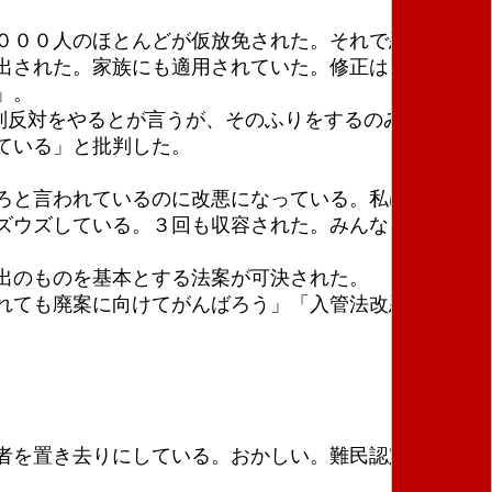
０００人のほとんどが仮放免された。それで悪いこと
出された。家族にも適用されていた。修正はまったく
」。
別反対をやるとが言うが、そのふりをするのみだ。移
ている」と批判した。
ろと言われているのに改悪になっている。私は必死に
ズウズしている。３回も収容された。みんなウソつき
出のものを基本とする法案が可決された。
されても廃案に向けてがんばろう」「入管法改悪ノー
者を置き去りにしている。おかしい。難民認定の狭