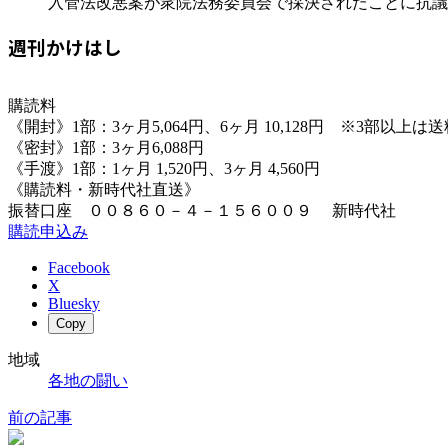
入管法改悪案が衆院法務委員会で採決されたことに抗議（
週刊かけはし
購読料
《開封》1部：3ヶ月5,064円、6ヶ月 10,128円 ※3部以上
《密封》1部：3ヶ月6,088円
《手渡》1部：1ヶ月 1,520円、3ヶ月 4,560円
《購読料・新時代社直送》
振替口座 ００８６０－４－１５６００９ 新時代社
購読申込み
Facebook
X
Bluesky
Copy
地域
各地の闘い
前の記事