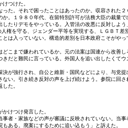
かけつけた。
った。それで困ったことはあったのか。収容された２
のか。１９８０年代、在留特別許可が法務大臣の裁量で
出したりデモをやっている。入管法の改悪に反対しよう
人権を守る、ジェンダー平等を実現する、ＬＧＢＴ差
ことは入っていない。構造的差別を日本政府こそがやっ
人はどこまで嫌われているか。元の法案は国連から改善し
つきだと難民に言っている。外国人を追い出したくてウ
決が強行され、自公と維新・国民などにより、与党提
さない。引き続き反対の声を上げ続けよう。参院に回
返した。
がかけつけ発言した。
事者・家族などの声が審議に反映されていない。当事
院もある。廃案にするために追い込もう」と訴えた。