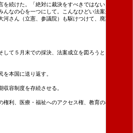
言を続けた。「絶対に裁決をすべきではないし、必死
みんなの心を一つにして。こんなひどい法案が世界か
大河さん（立憲、参議院）も駆けつけて、廃案を訴え
そして５月末での採決、法案成立を図ろうとしてい
民を本国に送り返す。
期収容制度を存続させる。
の権利、医療・福祉へのアクセス権、教育の権利を奪