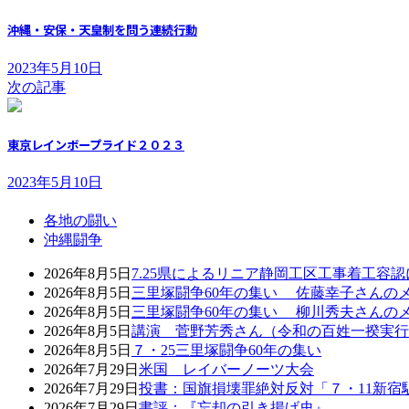
沖縄・安保・天皇制を問う連続行動
2023年5月10日
次の記事
東京レインボープライド２０２３
2023年5月10日
各地の闘い
沖縄闘争
2026年8月5日
7.25県によるリニア静岡工区工事着工容
2026年8月5日
三里塚闘争60年の集い 佐藤幸子さんの
2026年8月5日
三里塚闘争60年の集い 柳川秀夫さんの
2026年8月5日
講演 菅野芳秀さん（令和の百姓一揆実行
2026年8月5日
７・25三里塚闘争60年の集い
2026年7月29日
米国 レイバーノーツ大会
2026年7月29日
投書：国旗損壊罪絶対反対「７・11新宿
2026年7月29日
書評：『忘却の引き揚げ史』