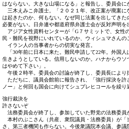
はならない。大きな山場になる」と報告し、委員会に
三木えみこ弁護士。「２０２１年、改正案が廃案にな
は起きたのか、何もない。なぜ同じ法案を出してきた
必要がない。日弁連や都道府県弁護士会が反対声明を
アジア女性資料センターが「G７サミットで、女性の
民・難民を視野にいれているのか、ウィシュマさんの
イラン人の当事者からの切実な発言。
「30年前に日本に来た。難民申請して22年。外国
生きようとしている。信用しないのか。ハナからウソ
はやめて下さい」。
午後２時半。委員会の討論が終了し、委員長により採
ただちに、議員会館前に報告され、「強行採決を許
ノー」と何回も国会に向けてシュプレヒコールを繰り
強行裁決を
許さないぞ
法務委員会が終了し、参加していた野党の法務委員
本村のぶこさん（共産、衆院議員・法務委員）が「当
さ、第三者機関も作らない。今後衆議院本会議、参議