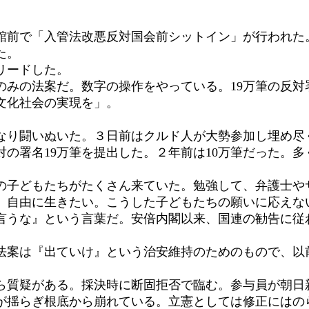
会館前で「入管法改悪反対国会前シットイン」が行われた
た。
リードした。
みの法案だ。数字の操作をやっている。19万筆の反対
文化社会の実現を」。
り闘いぬいた。３日前はクルド人が大勢参加し埋め尽
の署名19万筆を提出した。２年前は10万筆だった。
子どもたちがたくさん来ていた。勉強して、弁護士や
。自由に生きたい。こうした子どもたちの願いに応えな
言うな』という言葉だ。安倍内閣以来、国連の勧告に従
案は『出ていけ』という治安維持のためのもので、以
質疑がある。採決時に断固拒否で臨む。参与員が朝日
が揺らぎ根底から崩れている。立憲としては修正にはの