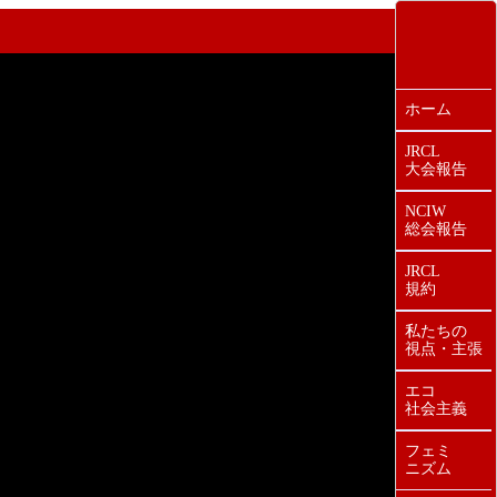
ホーム
JRCL
大会報告
NCIW
総会報告
JRCL
規約
私たちの
視点・主張
エコ
社会主義
フェミ
ニズム