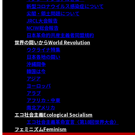
新型コロナウイルス感染症について
尖閣・領土問題について
JRCL大会報告
NCIW総会報告
日本革命的共産主義者同盟規約
世界の闘いから
World Revolution
ウクライナ特集
日本各地の闘い
沖縄闘争
韓国は今
アジア
ヨーロッパ
アラブ
アフリカ・中東
南北アメリカ
エコ社会主義
Ecological Socialism
エコ社会主義革命宣言〈第18回世界大会〉
フェミニズム
Feminism