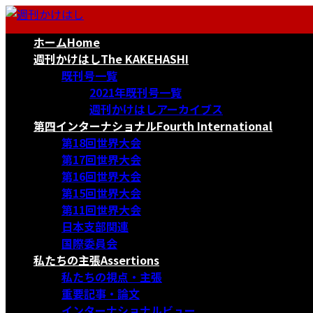
コ
ナ
ン
ビ
ホーム
Home
テ
ゲ
ン
ー
週刊かけはし
The KAKEHASHI
ツ
シ
既刊号一覧
へ
ョ
2021年既刊号一覧
ス
ン
週刊かけはしアーカイブス
キ
に
第四インターナショナル
Fourth International
ッ
移
第18回世界大会
プ
動
第17回世界大会
第16回世界大会
第15回世界大会
第11回世界大会
日本支部関連
国際委員会
私たちの主張
Assertions
私たちの視点・主張
重要記事・論文
インターナショナルビュー