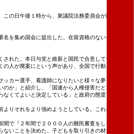
。この日午後１時から、衆議院法務委員会が開かれ、
署名を集め国会に提出した。在留資格のない子どもた
くされた。本日与党と維新と国民で合意している。裁
多くの人が廃案にという声があり、全国で行動を起こし
サッカー選手、看護師になりたいと様々な夢を語って
いのか」と紹介し、「国連から人権侵害だと言われて
わなくてよいと決定している」と政府の態度を糾弾し
前よりそれをより強めようとしている。これは絶望を
新聞で『２年間で２０００人の難民審査をしたと書い
らないことを決めた。子どもを取り引きの材料にして