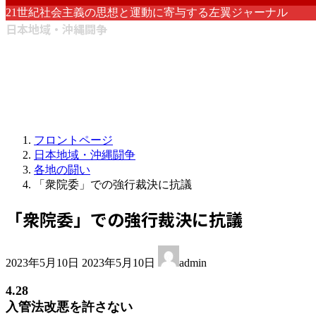
21世紀社会主義の思想と運動に寄与する左翼ジャーナル
日本地域・沖縄闘争
フロントページ
日本地域・沖縄闘争
各地の闘い
「衆院委」での強行裁決に抗議
「衆院委」での強行裁決に抗議
最
2023年5月10日
2023年5月10日
admin
終
更
4.28
新
入管法改悪を許さない
日