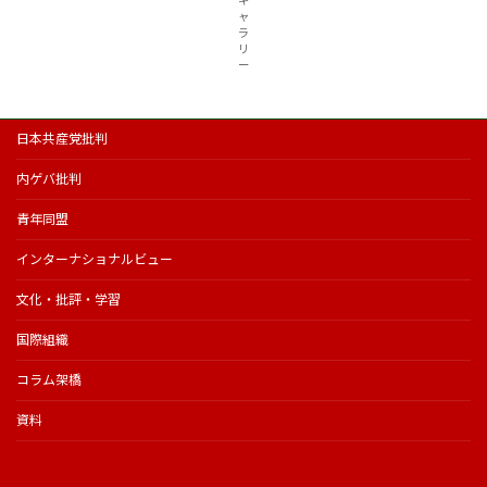
ギ
ャ
ラ
リ
ー
日本共産党批判
内ゲバ批判
青年同盟
インターナショナルビュー
文化・批評・学習
国際組織
コラム架橋
資料