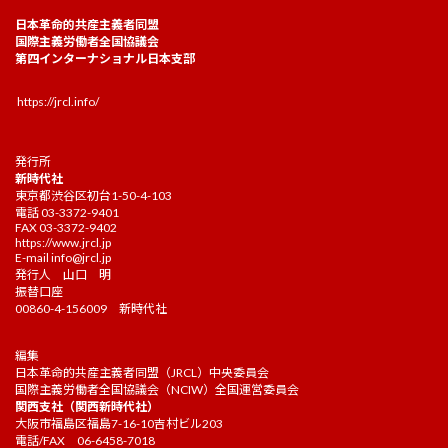
日本革命的共産主義者同盟
国際主義労働者全国協議会
第四インターナショナル日本支部
https://jrcl.info/
発行所
新時代社
東京都渋谷区初台1-50-4-103
電話 03-3372-9401
FAX 03-3372-9402
https://www.jrcl.jp
E-mail
info@jrcl.jp
発行人 山口 明
振替口座
00860-4-156009 新時代社
編集
日本革命的共産主義者同盟（JRCL）中央委員会
国際主義労働者全国協議会（NCIW）全国運営委員会
関西支社（関西新時代社）
大阪市福島区福島7-16-10吉村ビル203
電話/FAX 06-6458-7018