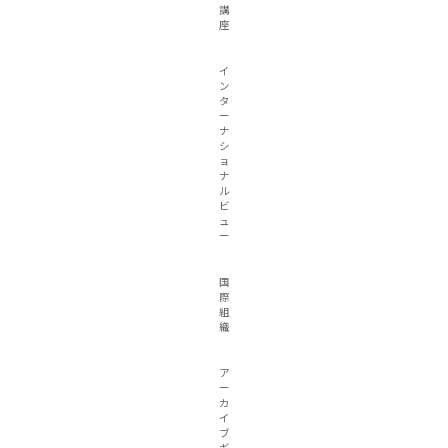
講
座
イ
ン
タ
ー
ナ
シ
ョ
ナ
ル
ビ
ュ
ー
国
際
組
織
ア
ー
カ
イ
ブ