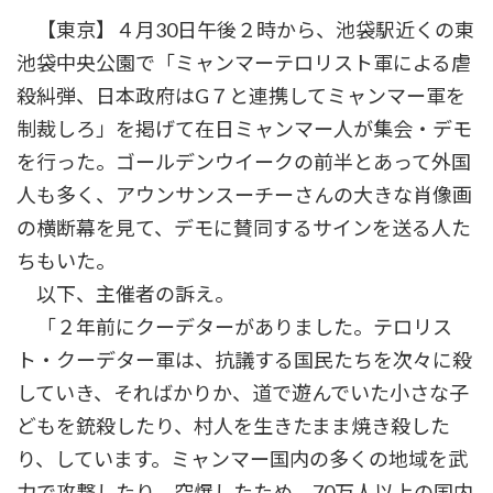
時
【東京】４月30日午後２時から、池袋駅近くの東
:
池袋中央公園で「ミャンマーテロリスト軍による虐
殺糾弾、日本政府はG７と連携してミャンマー軍を
制裁しろ」を掲げて在日ミャンマー人が集会・デモ
を行った。ゴールデンウイークの前半とあって外国
人も多く、アウンサンスーチーさんの大きな肖像画
の横断幕を見て、デモに賛同するサインを送る人た
ちもいた。
以下、主催者の訴え。
「２年前にクーデターがありました。テロリス
ト・クーデター軍は、抗議する国民たちを次々に殺
していき、そればかりか、道で遊んでいた小さな子
どもを銃殺したり、村人を生きたまま焼き殺した
り、しています。ミャンマー国内の多くの地域を武
力で攻撃したり、空爆したため、70万人以上の国内