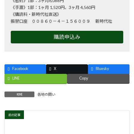
《密封》1部：3ヶ月6,088円
《手渡》1部：1ヶ月 1,520円、3ヶ月 4,560円
《購読料・新時代社直送》
振替口座 ００８６０－４－１５６００９ 新時代社
購読申込み
Facebook
X
Bluesky
LINE
Copy
各地の闘い
地域
前の記事