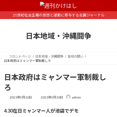
コ
ナ
ン
ビ
テ
ゲ
21世紀社会主義の思想と運動に寄与する左翼ジャーナル
ン
ー
ツ
シ
へ
ョ
日本地域・沖縄闘争
ス
ン
キ
に
ッ
移
プ
動
フロントページ
日本地域・沖縄闘争
各地の闘い
日本政府はミャンマー軍制裁しろ
日本政府はミャンマー軍制裁し
ろ
最
2023年5月10日
2023年5月10日
admin
終
更
4.30在日ミャンマー人が池袋でデモ
新
日