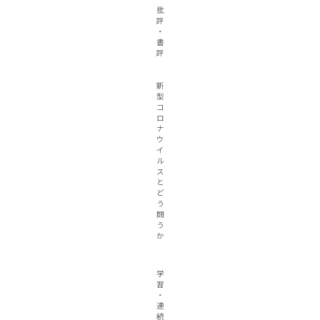
批
評
・
書
評
新
型
コ
ロ
ナ
ウ
イ
ル
ス
と
ど
う
闘
う
か
学
習
・
連
続