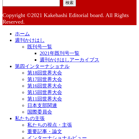
検索
Copyright ©2021 Kakehashi Editorial board. All Rights
Reserved.
ホーム
週刊かけはし
既刊号一覧
2021年既刊号一覧
週刊かけはしアーカイブス
第四インターナショナル
第18回世界大会
第17回世界大会
第16回世界大会
第15回世界大会
第11回世界大会
日本支部関連
国際委員会
私たちの主張
私たちの視点・主張
重要記事・論文
インターナショナルビュー