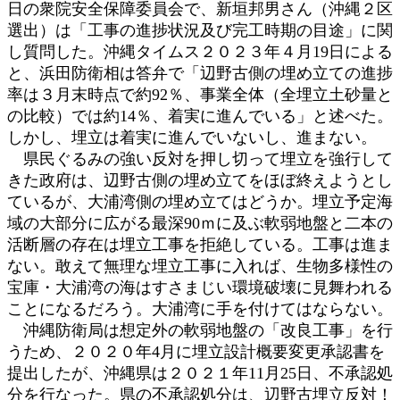
日の衆院安全保障委員会で、新垣邦男さん（沖縄２区
選出）は「工事の進捗状況及び完工時期の目途」に関
し質問した。沖縄タイムス２０２３年４月19日による
と、浜田防衛相は答弁で「辺野古側の埋め立ての進捗
率は３月末時点で約92％、事業全体（全埋立土砂量と
の比較）では約14％、着実に進んでいる」と述べた。
しかし、埋立は着実に進んでいないし、進まない。
県民ぐるみの強い反対を押し切って埋立を強行して
きた政府は、辺野古側の埋め立てをほぼ終えようとし
ているが、大浦湾側の埋め立てはどうか。埋立予定海
域の大部分に広がる最深90ｍに及ぶ軟弱地盤と二本の
活断層の存在は埋立工事を拒絶している。工事は進ま
ない。敢えて無理な埋立工事に入れば、生物多様性の
宝庫・大浦湾の海はすさまじい環境破壊に見舞われる
ことになるだろう。大浦湾に手を付けてはならない。
沖縄防衛局は想定外の軟弱地盤の「改良工事」を行
うため、２０２０年4月に埋立設計概要変更承認書を
提出したが、沖縄県は２０２１年11月25日、不承認処
分を行なった。県の不承認処分は、辺野古埋立反対！