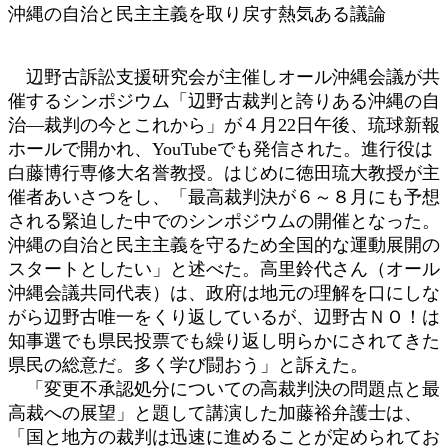
沖縄の自治と民主主義を取り戻す熱気ある議論
辺野古訴訟支援研究会が主催しオール沖縄会議が共
催するシンポジウム「辺野古裁判と誇りある沖縄の自
治―裁判の今とこれから」が４月22日午後、琉球新報
ホールで開かれ、YouTubeでも発信された。進行役は
白藤博行専修大名誉教授。はじめに徳田琉大教授が主
催者あいさつをし、「最高裁判決が６～８月にも予想
される緊迫した中でのシンポジウムの開催となった。
沖縄の自治と民主主義を守るため全国的な運動展開の
スタートとしたい」と述べた。高里鈴代さん（オール
沖縄会議共同代表）は、政府は地元の理解を口にしな
がら辺野古唯一をくり返しているが、辺野古ＮＯ！は
知事選でも県民投票でも繰り返し明らかにされてきた
県民の総意だ。多く学び闘おう」と訴えた。
「変更不承認処分についての高裁判決の問題点と最
高裁への展望」と題して講演した加藤裕弁護士は、
「国と地方の裁判は迅速に進めることが定められてお