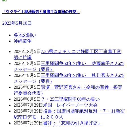
「ウクライナ現地報告と身勝手な米国の外交」
2023年5月10日
各地の闘い
沖縄闘争
2026年8月5日
7.25県によるリニア静岡工区工事着工容
認に抗議
2026年8月5日
三里塚闘争60年の集い 佐藤幸子さんの
メッセージ（要旨）
2026年8月5日
三里塚闘争60年の集い 柳川秀夫さんの
メッセージ（要旨）
2026年8月5日
講演 菅野芳秀さん（令和の百姓一揆実
行委員会代表）
2026年8月5日
７・25三里塚闘争60年の集い
2026年7月29日
米国 レイバーノーツ大会
2026年7月29日
投書：国旗損壊罪絶対反対「７・11新宿
駅南口デモ」に２００人
2026年7月29日
書評：『忘却の引き揚げ史』