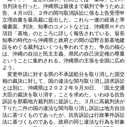
当判決を行った。沖縄県は最後まで裁判で争うため上
告、４月10日、２件の関与取消訴訟に係る上告受理申
立理由書を最高裁に提出した。これら一連の経過と準
備書面、判決、知事のコメントなどは、沖縄県ＨＰの
項目「基地」のところに詳しく報告されている。翁長
知事の時代から沖縄県と政府との間の辺野古新基地建
設をめぐる裁判はいくつも争われてきた。争点の核心
は、沖縄の自治と民主主義、県民の自己決定権の尊重
ということに集約される。沖縄県の主張を全国に広め
よう。
変更申請に対する県の不承認処分を取り消した国交
相の裁決に対して、国の違法な関与取り消し請求訴訟
とは別に、沖縄県は２０２２年９月30日、「国土交通
大臣の裁決を取り消す」ことを求めた、いわゆる抗告
訴訟を那覇地方裁判所に提訴した。３月に高裁判決が
下りた二件の国の違法な関与取り消し訴訟は地方自治
法に基づくものであったが、抗告訴訟は行政事件訴訟
法に基づくものである。政府の同じ違法な行為を対象