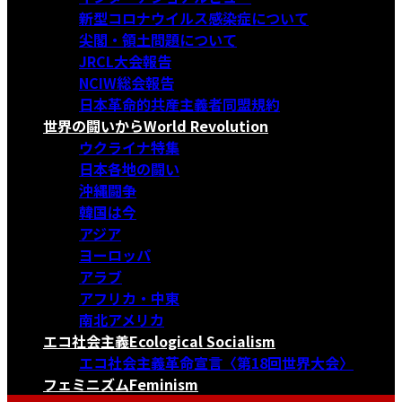
新型コロナウイルス感染症について
尖閣・領土問題について
JRCL大会報告
NCIW総会報告
日本革命的共産主義者同盟規約
世界の闘いから
World Revolution
ウクライナ特集
日本各地の闘い
沖縄闘争
韓国は今
アジア
ヨーロッパ
アラブ
アフリカ・中東
南北アメリカ
エコ社会主義
Ecological Socialism
エコ社会主義革命宣言〈第18回世界大会〉
フェミニズム
Feminism