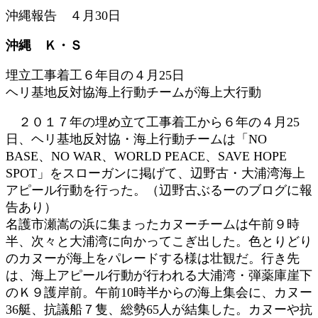
更
沖縄報告 ４月30日
新
日
沖縄 Ｋ・Ｓ
時
:
埋立工事着工６年目の４月25日
ヘリ基地反対協海上行動チームが海上大行動
２０１７年の埋め立て工事着工から６年の４月25
日、ヘリ基地反対協・海上行動チームは「NO
BASE、NO WAR、WORLD PEACE、SAVE HOPE
SPOT」をスローガンに掲げて、辺野古・大浦湾海上
アピール行動を行った。（辺野古ぶるーのブログに報
告あり）
名護市瀬嵩の浜に集まったカヌーチームは午前９時
半、次々と大浦湾に向かってこぎ出した。色とりどり
のカヌーが海上をパレードする様は壮観だ。行き先
は、海上アピール行動が行われる大浦湾・弾薬庫崖下
のＫ９護岸前。午前10時半からの海上集会に、カヌー
36艇、抗議船７隻、総勢65人が結集した。カヌーや抗