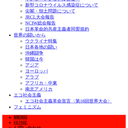
新型コロナウイルス感染症について
尖閣・領土問題について
JRCL大会報告
NCIW総会報告
日本革命的共産主義者同盟規約
世界の闘いから
ウクライナ特集
日本各地の闘い
沖縄闘争
韓国は今
アジア
ヨーロッパ
アラブ
アフリカ・中東
南北アメリカ
エコ社会主義
エコ社会主義革命宣言〈第18回世界大会〉
フェミニズム
MENU
HOME
お問い合わせ