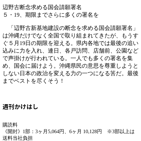
辺野古断念求める国会請願署名
５・19、期限までさらに多くの署名を
「辺野古新基地建設の断念を求める国会請願署名」
は沖縄だけでなく全国で取り組まれてきたが、もうす
ぐ５月19日の期限を迎える。県内各地では最後の追い
込みに力を入れ、連日、各戸訪問、店舗前、公園など
で声掛けが行われている。一人でも多くの署名を集
め、国会に届けよう。沖縄県民の意思を尊重しようと
しない日本の政治を変える力の一つになる筈だ。最後
までベストを尽くそう！
週刊かけはし
購読料
《開封》1部：3ヶ月5,064円、6ヶ月 10,128円 ※3部以上は
送料当社負担