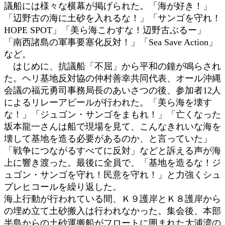
議船には様々な横幕が掲げられた。「海が好き！」
「辺野古の海に土砂を入れるな！」「サンゴを守れ！
HOPE SPOT」「美ら海こわすな！辺野古ぶるー」
「南西諸島の軍事要塞化反対！」「Sea Save Action」
など。
はじめに、抗議船「不屈」から平和の鐘が鳴らされ
た。ヘリ基地反対協の仲村善幸共同代表、オール沖縄
会議の福元勇司事務局長のあいさつの後、参加者12人
によるリレーアピールが行われた。「美ら海を壊す
な！」「ジュゴン・サンゴをまもれ！」「亡くなった
坂本龍一さんは船で現場を見て、こんなきれいな海を
壊して基地を造る必要があるのか、と言っていた」
「戦争につながるすべてに反対」などと訴える声が海
上に響き渡った。最後に全員で、「基地を造るな！ジ
ュゴン・サンゴを守れ！民意を守れ！」と力強くシュ
プレヒコールを繰り返した。
海上行動が行われている間、Ｋ９護岸とＫ８護岸から
の埋め立て土砂搬入は行われなかった。集会後、本部
半島からの土砂運搬船がフロートに囲まれた大浦湾の