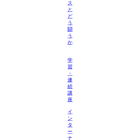
ス
と
ど
う
闘
う
か
学
習
・
連
続
講
座
イ
ン
タ
ー
ナ