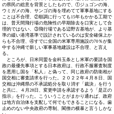
の県民の総意を背景としたもので、①ジュゴンの海、
ウミガメの海、サンゴの海を埋めてて軍事基地にする
ことは不合理、②順調に行っても15年もかかる工期で
は、普天間飛行場の危険性の早期除去を口実として合
理的ではない、③飛行場である辺野古基地が、より基
準の緩い港湾基準で設計されているのは安全確保上か
らも不合理、④すでに全国の米軍専用施設の70％が集
中する沖縄で新しい軍事基地建設は不合理、と言え
る。
ところが、日米同盟を金科玉条とし米軍の要請を国
政の最優先事項とする日本政府は、行政不服審査制度
を悪用し国を「私人」と偽って、同じ政府の防衛相が
国交相に審査請求を行った。２０２２年４月８日、国
交相は沖縄県の不承認処分を取り消す「裁決」を行う
と共に、４月28日、変更申請を承認するよう「是正の
指示」を行った。こういうことがまかり通れば、政府
は地方自治体を支配して何でもできることになる。歯
止めのない中央政府の専制、閣僚の横暴と言うしかな