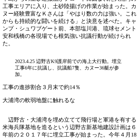
工事エリアに入り、土砂陸揚げの作業が始まった。カ
ヌー経験豊富なＫさんは「やはり数の力は強い。これ
からも持続的な闘いを続ける」と決意を述べた。キャ
ンプ・シュワブゲート前、本部塩川港、琉球セメント
安和桟橋の各現場でも根気強い抗議行動が続けられ
た。
2023.4.25 辺野古K9護岸前での海上大行動。埋立
工事6年に抗議し、抗議船7隻、カヌー36艇が参
加。
工事の進捗割合３月末で約14％
大浦湾の軟弱地盤に触れるな
辺野古・大浦湾を埋め立てて飛行場と軍港を有する
米海兵隊基地を造るという辺野古新基地建設計画は６
年前の２０１７年に埋立工事が始まった。今年４月18