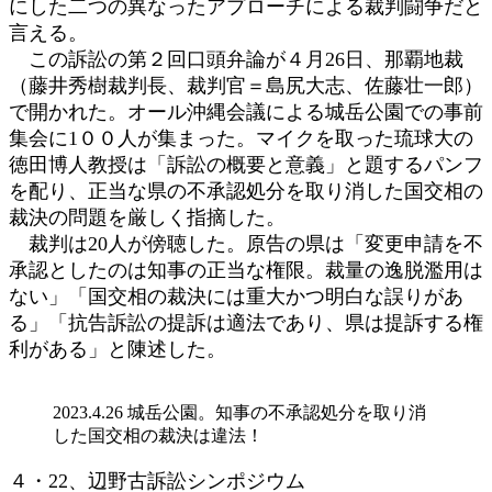
にした二つの異なったアプローチによる裁判闘争だと
言える。
この訴訟の第２回口頭弁論が４月26日、那覇地裁
（藤井秀樹裁判長、裁判官＝島尻大志、佐藤壮一郎）
で開かれた。オール沖縄会議による城岳公園での事前
集会に1００人が集まった。マイクを取った琉球大の
徳田博人教授は「訴訟の概要と意義」と題するパンフ
を配り、正当な県の不承認処分を取り消した国交相の
裁決の問題を厳しく指摘した。
裁判は20人が傍聴した。原告の県は「変更申請を不
承認としたのは知事の正当な権限。裁量の逸脱濫用は
ない」「国交相の裁決には重大かつ明白な誤りがあ
る」「抗告訴訟の提訴は適法であり、県は提訴する権
利がある」と陳述した。
2023.4.26 城岳公園。知事の不承認処分を取り消
した国交相の裁決は違法！
４・22、辺野古訴訟シンポジウム