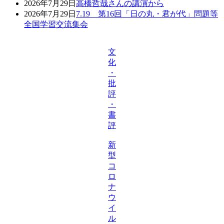
2026年7月29日
高橋哲哉さんの講演から
2026年7月29日
7.19 第16回「日の丸・君が代」問題等
全国学習交流集会
文
化
・
批
評
・
書
評
新
型
コ
ロ
ナ
ウ
イ
ル