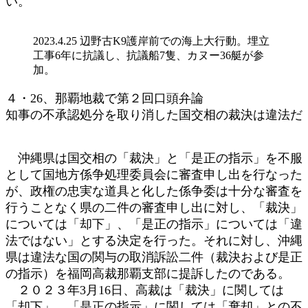
い。
2023.4.25 辺野古K9護岸前での海上大行動。埋立
工事6年に抗議し、抗議船7隻、カヌー36艇が参
加。
４・26、那覇地裁で第２回口頭弁論
知事の不承認処分を取り消した国交相の裁決は違法だ
沖縄県は国交相の「裁決」と「是正の指示」を不服
として国地方係争処理委員会に審査申し出を行なった
が、政権の忠実な道具と化した係争委は十分な審査を
行うことなく県の二件の審査申し出に対し、「裁決」
については「却下」、「是正の指示」については「違
法ではない」とする決定を行った。それに対し、沖縄
県は違法な国の関与の取消訴訟二件（裁決および是正
の指示）を福岡高裁那覇支部に提訴したのである。
２０２３年3月16日、高裁は「裁決」に関しては
「却下」、「是正の指示」に関しては「棄却」との不