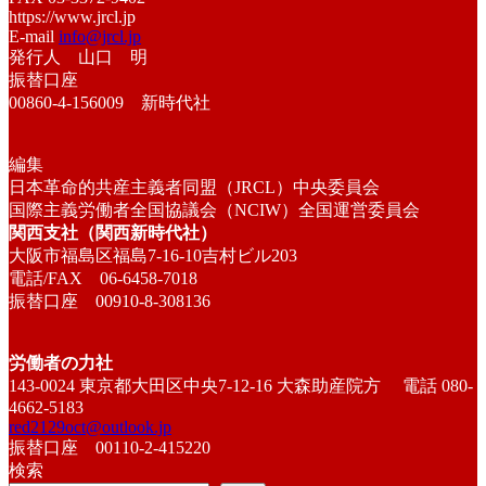
https://www.jrcl.jp
E-mail
info@jrcl.jp
発行人 山口 明
振替口座
00860-4-156009 新時代社
編集
日本革命的共産主義者同盟（JRCL）中央委員会
国際主義労働者全国協議会（NCIW）全国運営委員会
関西支社（関西新時代社）
大阪市福島区福島7-16-10吉村ビル203
電話/FAX 06-6458-7018
振替口座 00910-8-308136
労働者の力社
143-0024 東京都大田区中央7-12-16 大森助産院方 電話 080-
4662-5183
red2129oct@outlook.jp
振替口座 00110-2-415220
検索