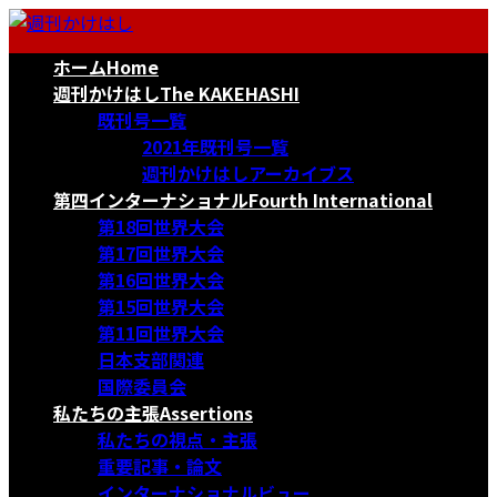
コ
ナ
ン
ビ
ホーム
Home
テ
ゲ
ン
ー
週刊かけはし
The KAKEHASHI
ツ
シ
既刊号一覧
へ
ョ
2021年既刊号一覧
ス
ン
週刊かけはしアーカイブス
キ
に
第四インターナショナル
Fourth International
ッ
移
第18回世界大会
プ
動
第17回世界大会
第16回世界大会
第15回世界大会
第11回世界大会
日本支部関連
国際委員会
私たちの主張
Assertions
私たちの視点・主張
重要記事・論文
インターナショナルビュー