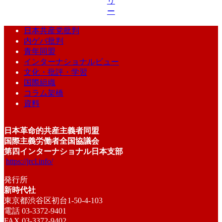
リ
ー
日本共産党批判
内ゲバ批判
青年同盟
インターナショナルビュー
文化・批評・学習
国際組織
コラム架橋
資料
日本革命的共産主義者同盟
国際主義労働者全国協議会
第四インターナショナル日本支部
https://jrcl.info/
発行所
新時代社
東京都渋谷区初台1-50-4-103
電話 03-3372-9401
FAX 03-3372-9402