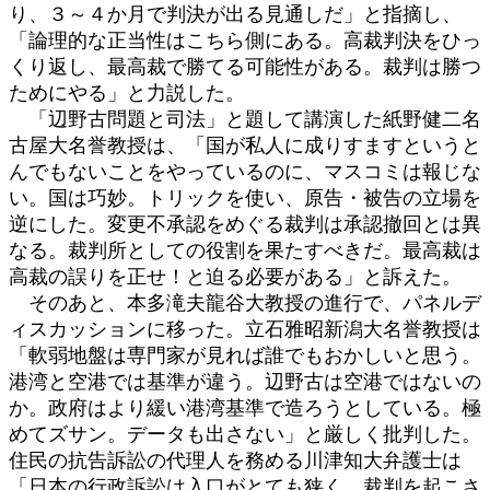
り、３～４か月で判決が出る見通しだ」と指摘し、
「論理的な正当性はこちら側にある。高裁判決をひっ
くり返し、最高裁で勝てる可能性がある。裁判は勝つ
ためにやる」と力説した。
「辺野古問題と司法」と題して講演した紙野健二名
古屋大名誉教授は、「国が私人に成りすますというと
んでもないことをやっているのに、マスコミは報じな
い。国は巧妙。トリックを使い、原告・被告の立場を
逆にした。変更不承認をめぐる裁判は承認撤回とは異
なる。裁判所としての役割を果たすべきだ。最高裁は
高裁の誤りを正せ！と迫る必要がある」と訴えた。
そのあと、本多滝夫龍谷大教授の進行で、パネルデ
ィスカッションに移った。立石雅昭新潟大名誉教授は
「軟弱地盤は専門家が見れば誰でもおかしいと思う。
港湾と空港では基準が違う。辺野古は空港ではないの
か。政府はより緩い港湾基準で造ろうとしている。極
めてズサン。データも出さない」と厳しく批判した。
住民の抗告訴訟の代理人を務める川津知大弁護士は
「日本の行政訴訟は入口がとても狭く、裁判を起こさ