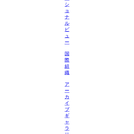
シ
ョ
ナ
ル
ビ
ュ
ー
国
際
組
織
ア
ー
カ
イ
ブ
ギ
ャ
ラ