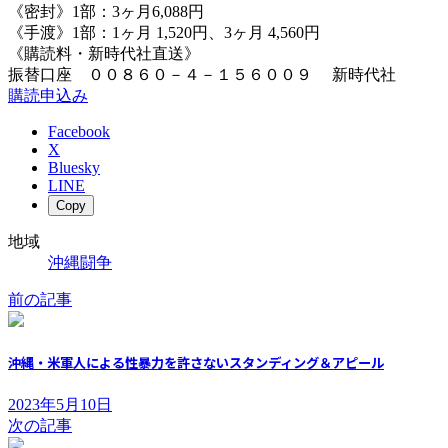
《密封》1部：3ヶ月6,088円
《手渡》1部：1ヶ月 1,520円、3ヶ月 4,560円
《購読料・新時代社直送》
振替口座 ００８６０－４－１５６００９ 新時代社
購読申込み
Facebook
X
Bluesky
LINE
Copy
地域
沖縄闘争
前の記事
沖縄・米軍人による性暴力を許さないスタンディング＆アピール
2023年5月10日
次の記事