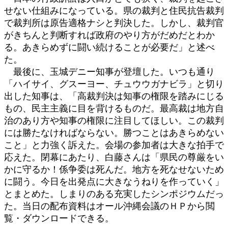
せない仕組みになっている。県の裁判と住民抗告裁判
で裁判所は原告適格ナシと判決した。しかし、裁判官
がきちんと判断すれば政府のやり方がだめだとわか
る。あきらめずに闘い続けることが必要だ」と述べ
た。
最後に、玉城デニー知事が登壇した。いつも通り
「ハイサイ、グスーヨー、チュウウガナビラ」と切り
出した知事は、「高裁判決は知事の権限を踏みにじる
もの、民主主義に目を背けるものだ。最高裁は地方自
治のあり方や知事の権限に注目してほしい。この裁判
には勝たなければならない。勝つことはあきらめない
こと」と力強く訴えた。会場の参加者は大きな拍手で
応えた。閉幕にあたり、白藤さんは「県民の尊厳をい
かに守るか！係争委は死んだ。地方を死なせないため
に闘う。今日を出発点に大きなうねりを作っていく」
とまとめた。しまりのある充実したシンポジウムだっ
た。当日の配布資料はオール沖縄会議のＨＰから閲
覧・ダウンロードできる。