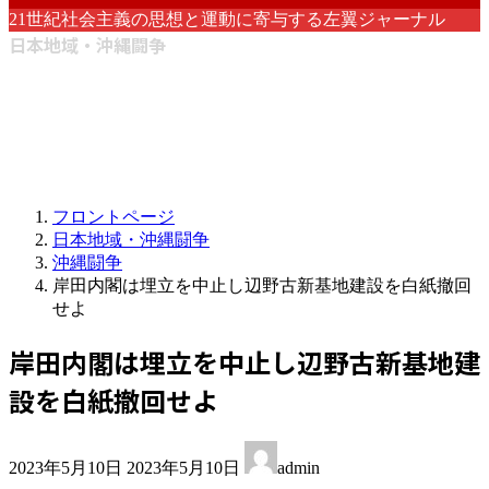
21世紀社会主義の思想と運動に寄与する左翼ジャーナル
日本地域・沖縄闘争
フロントページ
日本地域・沖縄闘争
沖縄闘争
岸田内閣は埋立を中止し辺野古新基地建設を白紙撤回
せよ
岸田内閣は埋立を中止し辺野古新基地建
設を白紙撤回せよ
最
2023年5月10日
2023年5月10日
admin
終