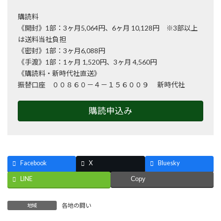
購読料
《開封》1部：3ヶ月5,064円、6ヶ月 10,128円 ※3部以上
は送料当社負担
《密封》1部：3ヶ月6,088円
《手渡》1部：1ヶ月 1,520円、3ヶ月 4,560円
《購読料・新時代社直送》
振替口座 ００８６０－４－１５６００９ 新時代社
購読申込み
Facebook
X
Bluesky
LINE
Copy
各地の闘い
地域