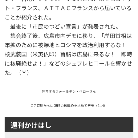
ト・フランス、ＡＴＴＡＣフランスから届いている
ことが紹介された。
最後に「市民のつどい宣言」が発表された。
集会終了後、広島市内デモに移り、「岸田首相は
軍拡のために被爆地ヒロシマを政治利用するな！
核武装国（米英仏印）首脳は広島に来るな！ 即時
に核廃絶せよ！」などのシュプレヒコールを響かせ
た。（Ｙ）
発言するウォールデン・ベローさん
G７首脳たちに即時の核廃絶を求めてデモ（5.14）
週刊かけはし