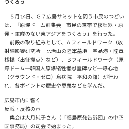
つくろう
時
:
５月14日、Ｇ７広島サミットを問う市民のつどい
は、「原爆ドーム前集会 市民の連帯で核兵器・原
発・軍隊のない東アジアをつくろう」を行った。
前段の取り組みとして、Ａフィールドワーク（放
射線影響研究所─比治山の陸軍墓地─宇品港・陸軍
桟橋〈出征拠点〉など）、Ｂフィールドワーク（原
爆ドーム─韓国人原爆犠牲者慰霊碑など─爆心地
（グラウンド・ゼロ）島病院─平和の鐘）が行わ
れ、各ポイントの歴史や意義などを学んだ。
広島市内に響く
反戦・反核の声
集会は大月純子さん（「福島原発告訴団」の中四
国事務局）の司会で始まった。