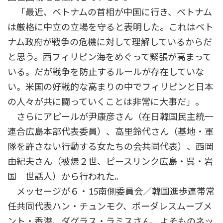
「最近、ベトナムの首相が中国に行き、ベトナム
は厳格に中立の立場を守ると表明した。これはベト
ナム政府が戦争の危機に対して理解しているからだ
と思う。西フィリピン海をめぐって緊張が高まって
いる。だが戦争を防止するルールが存在していな
い。米国の好戦的な高まりの中でフィリピンと日本
の人々が共に闘っていくことは非常に大事だ」。
さらにアピールが尹康彦さん（在日韓国民主統一
連合広島本部代表委員）、高里鈴代さん（基地・軍
隊を許さない行動する女たちの会共同代表）、西岡
由紀夫さん（被爆２世、ピースリンク広島・呉・岩
国 世話人）から行われた。
メッセージが６・15南側委員会／韓国進歩連帯常
任共同代表ハン・チュンモク、ボーダレスムーブメ
ント・香港、ダグラス・ラミスさん、よそものネッ