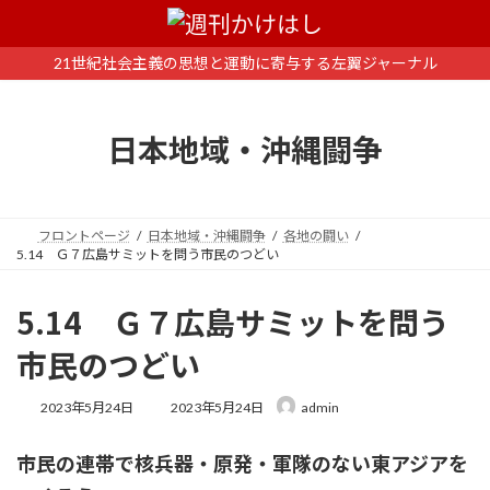
コ
ナ
ン
ビ
テ
ゲ
21世紀社会主義の思想と運動に寄与する左翼ジャーナル
ン
ー
ツ
シ
へ
ョ
日本地域・沖縄闘争
ス
ン
キ
に
ッ
移
プ
動
フロントページ
日本地域・沖縄闘争
各地の闘い
5.14 Ｇ７広島サミットを問う市民のつどい
5.14 Ｇ７広島サミットを問う
市民のつどい
最
2023年5月24日
2023年5月24日
admin
終
更
市民の連帯で核兵器・原発・軍隊のない東アジアを
新
日