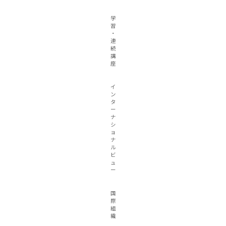
学
習
・
連
続
講
座
イ
ン
タ
ー
ナ
シ
ョ
ナ
ル
ビ
ュ
ー
国
際
組
織