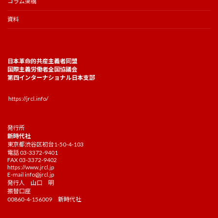
コラム架橋
資料
日本革命的共産主義者同盟
国際主義労働者全国協議会
第四インターナショナル日本支部
https://jrcl.info/
発行所
新時代社
東京都渋谷区初台1-50-4-103
電話 03-3372-9401
FAX 03-3372-9402
https://www.jrcl.jp
E-mail
info@jrcl.jp
発行人 山口 明
振替口座
00860-4-156009 新時代社