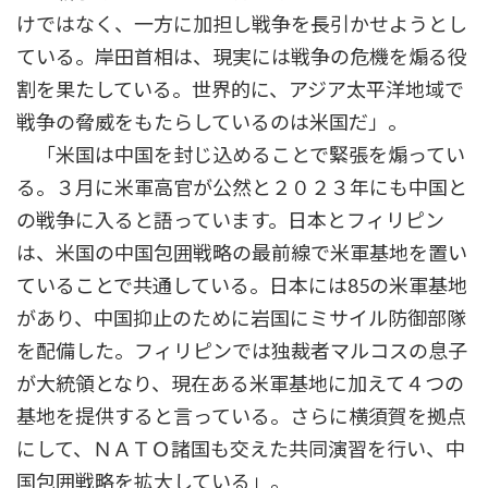
けではなく、一方に加担し戦争を長引かせようとし
ている。岸田首相は、現実には戦争の危機を煽る役
割を果たしている。世界的に、アジア太平洋地域で
戦争の脅威をもたらしているのは米国だ」。
「米国は中国を封じ込めることで緊張を煽ってい
る。３月に米軍高官が公然と２０２３年にも中国と
の戦争に入ると語っています。日本とフィリピン
は、米国の中国包囲戦略の最前線で米軍基地を置い
ていることで共通している。日本には85の米軍基地
があり、中国抑止のために岩国にミサイル防御部隊
を配備した。フィリピンでは独裁者マルコスの息子
が大統領となり、現在ある米軍基地に加えて４つの
基地を提供すると言っている。さらに横須賀を拠点
にして、ＮＡＴＯ諸国も交えた共同演習を行い、中
国包囲戦略を拡大している」。