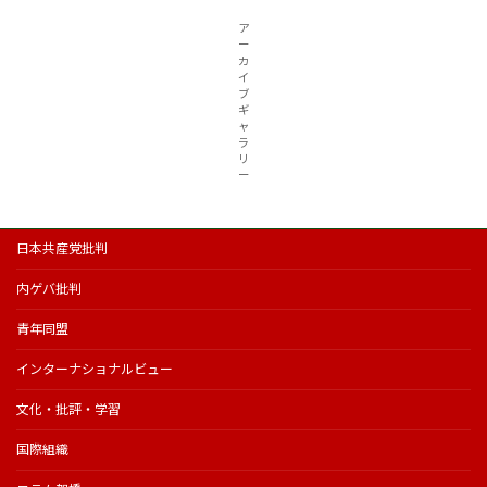
ア
ー
カ
イ
ブ
ギ
ャ
ラ
リ
ー
日本共産党批判
内ゲバ批判
青年同盟
インターナショナルビュー
文化・批評・学習
国際組織