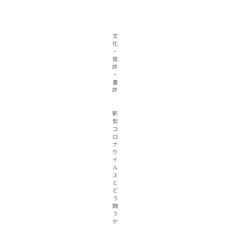
文
化
・
批
評
・
書
評
新
型
コ
ロ
ナ
ウ
イ
ル
ス
と
ど
う
闘
う
か