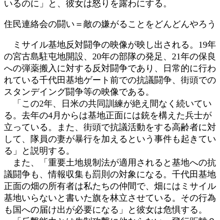
いるのに」と、彼女は怒りを露わにする。
住民連絡会の闘い＝敵の嫌がることをどんどんやろう
ミサイル基地反対闘争の映像が映し出される。19年
の宮古島駐屯地開設、20年の部隊の発足、21年の保良
への弾薬搬入に対する反対闘争であり、日常的に行わ
れている千代田基地ゲート前での抗議闘争、街頭での
スタンデイング闘争等の映像である。
「この2年、日米の共同訓練が絶え間なく続いてい
る。去年の4月からは基地正面には銃を構えた兵士が
立っている。また、街頭で抗議活動をする高齢者に対
して、隊員の妻が暴行を加えるという事件も起きてい
る」と説明する。
また、「重要土地規制法が適用されると基地への抗
議闘争も、情報収集も罰則の対象になる。千代田基地
正面の畑の所有者は私たちの仲間で、畑にはミサイル
基地いらないと書いた旗を林立させている。その行為
も国への届け出が必要になる」と彼女は危惧する。