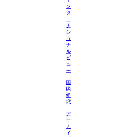
ン
タ
ー
ナ
シ
ョ
ナ
ル
ビ
ュ
ー
国
際
組
織
ア
ー
カ
イ