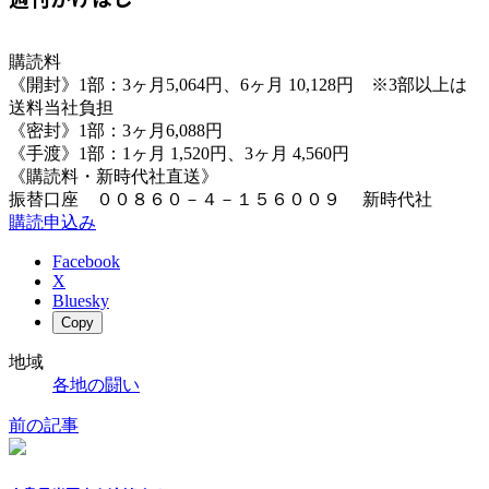
購読料
《開封》1部：3ヶ月5,064円、6ヶ月 10,128円 ※3部以上は
送料当社負担
《密封》1部：3ヶ月6,088円
《手渡》1部：1ヶ月 1,520円、3ヶ月 4,560円
《購読料・新時代社直送》
振替口座 ００８６０－４－１５６００９ 新時代社
購読申込み
Facebook
X
Bluesky
Copy
地域
各地の闘い
前の記事