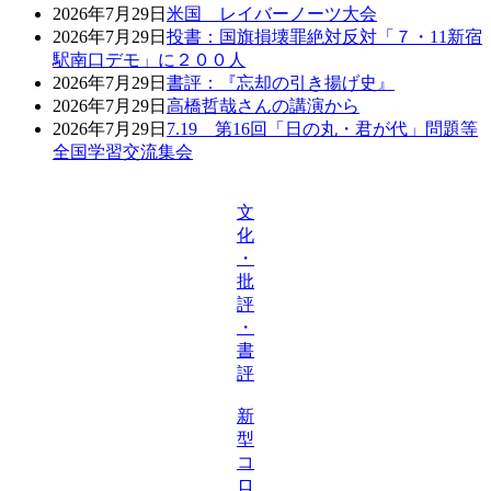
2026年7月29日
米国 レイバーノーツ大会
2026年7月29日
投書：国旗損壊罪絶対反対「７・11新宿
駅南口デモ」に２００人
2026年7月29日
書評：『忘却の引き揚げ史』
2026年7月29日
高橋哲哉さんの講演から
2026年7月29日
7.19 第16回「日の丸・君が代」問題等
全国学習交流集会
文
化
・
批
評
・
書
評
新
型
コ
ロ