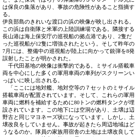
は保良の集落があり、事故の危険性があること指摘す
る。
伊良部島のきれいな渡口の浜の映像が映し出される。
この浜は自衛隊と米軍の上陸訓練場である。隣接する
長山港は海上保安庁の巡視船の拠点港であり、2隻だ
った巡視船が12隻に増強されたという。そして昨年の
7月には、整備中の巡視船が陸上に向かって銃弾を8発
誤射したことが明かされた。
千代田基地の映像は衝撃的である。ミサイル搭載車
両を中心にした多くの軍用車両の車列がスクリーンい
っぱいに映し出される。
「ここには地対艦、地対空等の７セットのミサイル
搭載車両が配置されています。そして、これらの軍用
車両に燃料を補給するために80トンの燃料タンクが埋
設されています。この地下には空洞があり、土壌は辺
野古と同じマヨネーズ状になっています。しかし、土
壌改良をしていません。事故が起きたら周辺地域はど
うなるのか。隊員の家族用宿舎の土地は土壌改良して