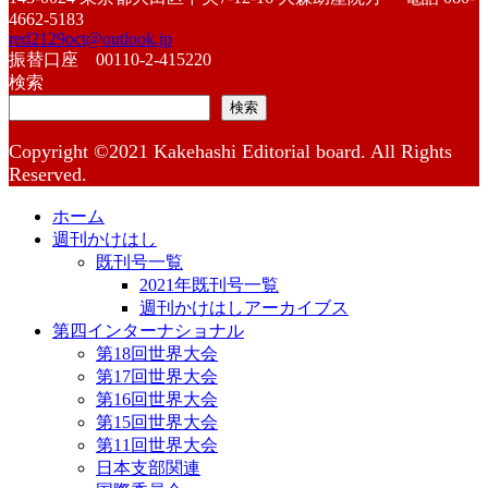
4662-5183
red2129oct@outlook.jp
振替口座 00110-2-415220
検索
検索
Copyright ©2021 Kakehashi Editorial board. All Rights
Reserved.
ホーム
週刊かけはし
既刊号一覧
2021年既刊号一覧
週刊かけはしアーカイブス
第四インターナショナル
第18回世界大会
第17回世界大会
第16回世界大会
第15回世界大会
第11回世界大会
日本支部関連