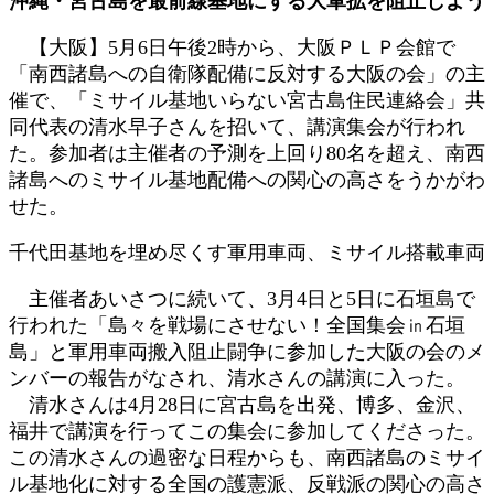
沖縄・宮古島を最前線基地にする大軍拡を阻止しよう
新
日
【大阪】5月6日午後2時から、大阪ＰＬＰ会館で
時
「南西諸島への自衛隊配備に反対する大阪の会」の主
:
催で、「ミサイル基地いらない宮古島住民連絡会」共
同代表の清水早子さんを招いて、講演集会が行われ
た。参加者は主催者の予測を上回り80名を超え、南西
諸島へのミサイル基地配備への関心の高さをうかがわ
せた。
千代田基地を埋め尽くす軍用車両、ミサイル搭載車両
主催者あいさつに続いて、3月4日と5日に石垣島で
行われた「島々を戦場にさせない！全国集会㏌石垣
島」と軍用車両搬入阻止闘争に参加した大阪の会のメ
ンバーの報告がなされ、清水さんの講演に入った。
清水さんは4月28日に宮古島を出発、博多、金沢、
福井で講演を行ってこの集会に参加してくださった。
この清水さんの過密な日程からも、南西諸島のミサイ
ル基地化に対する全国の護憲派、反戦派の関心の高さ