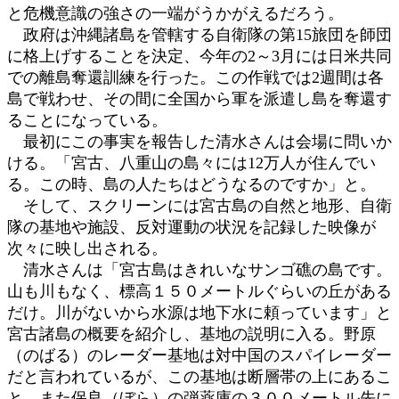
と危機意識の強さの一端がうかがえるだろう。
政府は沖縄諸島を管轄する自衛隊の第15旅団を師団
に格上げすることを決定、今年の2～3月には日米共同
での離島奪還訓練を行った。この作戦では2週間は各
島で戦わせ、その間に全国から軍を派遣し島を奪還す
ることになっている。
最初にこの事実を報告した清水さんは会場に問いか
ける。「宮古、八重山の島々には12万人が住んでい
る。この時、島の人たちはどうなるのですか」と。
そして、スクリーンには宮古島の自然と地形、自衛
隊の基地や施設、反対運動の状況を記録した映像が
次々に映し出される。
清水さんは「宮古島はきれいなサンゴ礁の島です。
山も川もなく、標高１５０メートルぐらいの丘がある
だけ。川がないから水源は地下水に頼っています」と
宮古諸島の概要を紹介し、基地の説明に入る。野原
（のばる）のレーダー基地は対中国のスパイレーダー
だと言われているが、この基地は断層帯の上にあるこ
と、また保良（ぼら）の弾薬庫の３００メートル先に