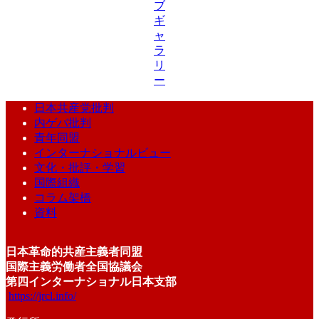
ブ
ギ
ャ
ラ
リ
ー
日本共産党批判
内ゲバ批判
青年同盟
インターナショナルビュー
文化・批評・学習
国際組織
コラム架橋
資料
日本革命的共産主義者同盟
国際主義労働者全国協議会
第四インターナショナル日本支部
https://jrcl.info/