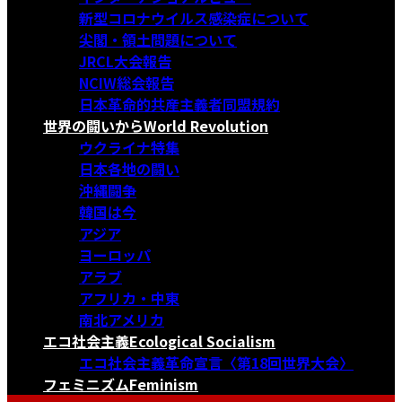
新型コロナウイルス感染症について
尖閣・領土問題について
JRCL大会報告
NCIW総会報告
日本革命的共産主義者同盟規約
世界の闘いから
World Revolution
ウクライナ特集
日本各地の闘い
沖縄闘争
韓国は今
アジア
ヨーロッパ
アラブ
アフリカ・中東
南北アメリカ
エコ社会主義
Ecological Socialism
エコ社会主義革命宣言〈第18回世界大会〉
フェミニズム
Feminism