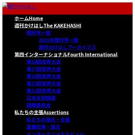
コ
ナ
ン
ビ
ホーム
Home
テ
ゲ
ン
ー
週刊かけはし
The KAKEHASHI
ツ
シ
既刊号一覧
へ
ョ
2021年既刊号一覧
ス
ン
週刊かけはしアーカイブス
キ
に
第四インターナショナル
Fourth International
ッ
移
第18回世界大会
プ
動
第17回世界大会
第16回世界大会
第15回世界大会
第11回世界大会
日本支部関連
国際委員会
私たちの主張
Assertions
私たちの視点・主張
重要記事・論文
インターナショナルビュー