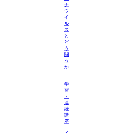
ナ
ウ
イ
ル
ス
と
ど
う
闘
う
か
学
習
・
連
続
講
座
イ