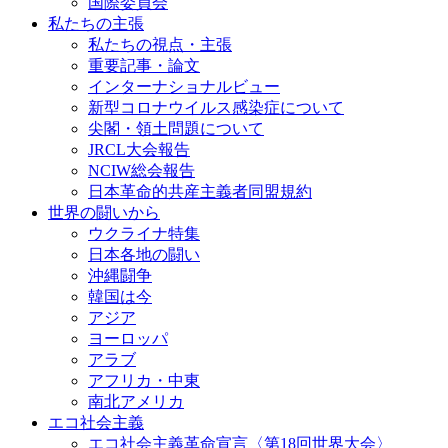
国際委員会
私たちの主張
私たちの視点・主張
重要記事・論文
インターナショナルビュー
新型コロナウイルス感染症について
尖閣・領土問題について
JRCL大会報告
NCIW総会報告
日本革命的共産主義者同盟規約
世界の闘いから
ウクライナ特集
日本各地の闘い
沖縄闘争
韓国は今
アジア
ヨーロッパ
アラブ
アフリカ・中東
南北アメリカ
エコ社会主義
エコ社会主義革命宣言〈第18回世界大会〉