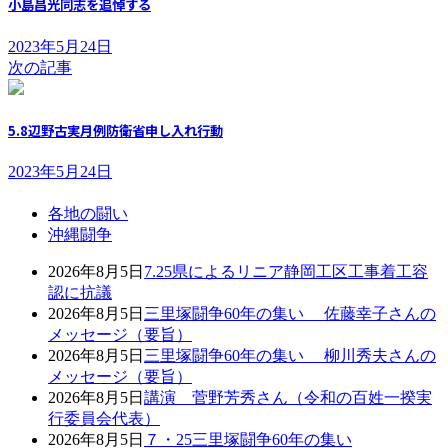
小島昌光同志を追悼する
2023年5月24日
次の記事
5.8辺野古実月例防衛省申し入れ行動
2023年5月24日
各地の闘い
沖縄闘争
2026年8月5日
7.25県によるリニア静岡工区工事着工容
認に抗議
2026年8月5日
三里塚闘争60年の集い 佐藤幸子さんの
メッセージ（要旨）
2026年8月5日
三里塚闘争60年の集い 柳川秀夫さんの
メッセージ（要旨）
2026年8月5日
講演 菅野芳秀さん（令和の百姓一揆実
行委員会代表）
2026年8月5日
７・25三里塚闘争60年の集い