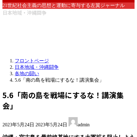
21世紀社会主義の思想と運動に寄与する左翼ジャーナル
日本地域・沖縄闘争
フロントページ
日本地域・沖縄闘争
各地の闘い
5.6「南の島を戦場にするな！講演集会」
5.6「南の島を戦場にするな！講演集
会」
最
2023年5月24日
2023年5月24日
admin
終
更