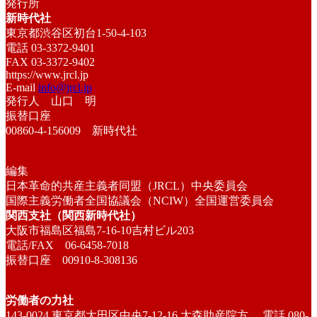
発行所
新時代社
東京都渋谷区初台1-50-4-103
電話 03-3372-9401
FAX 03-3372-9402
https://www.jrcl.jp
E-mail
info@jrcl.jp
発行人 山口 明
振替口座
00860-4-156009 新時代社
編集
日本革命的共産主義者同盟（JRCL）中央委員会
国際主義労働者全国協議会（NCIW）全国運営委員会
関西支社（関西新時代社）
大阪市福島区福島7-16-10吉村ビル203
電話/FAX 06-6458-7018
振替口座 00910-8-308136
労働者の力社
143-0024 東京都大田区中央7-12-16 大森助産院方 電話 080-