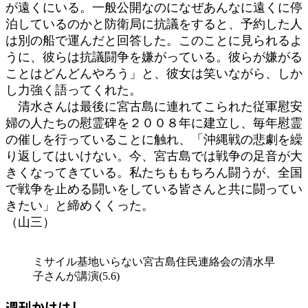
が遠くにいる。一般公開なのになぜあんなに遠くに停
泊しているのかと防衛局に抗議をすると、予約した人
は別の船で運んだと回答した。このことに見られるよ
うに、彼らは抗議闘争を嫌がっている。彼らが嫌がる
ことはどんどんやろう」と、彼女は笑いながら、しか
し力強く語ってくれた。
清水さんは最後に宮古島に連れてこられた従軍慰安
婦の人たちの慰霊碑を２００８年に建立し、毎年慰霊
の催しを行っていることに触れ、「沖縄戦の悲劇を繰
り返してはいけない。今、宮古島では戦争の足音が大
きくなってきている。私たちももちろん闘うが、全国
で戦争を止める闘いをしている皆さんと共に闘ってい
きたい」と締めくくった。
（山三）
ミサイル基地いらない宮古島住民連絡会の清水早
子さんが講演(5.6)
週刊かけはし