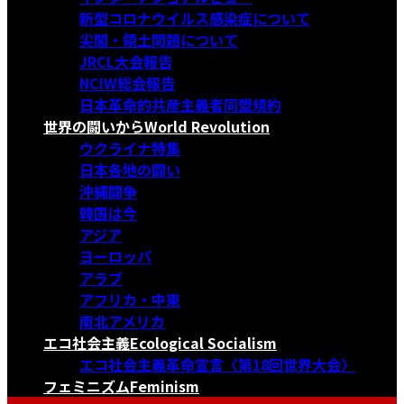
新型コロナウイルス感染症について
尖閣・領土問題について
JRCL大会報告
NCIW総会報告
日本革命的共産主義者同盟規約
世界の闘いから
World Revolution
ウクライナ特集
日本各地の闘い
沖縄闘争
韓国は今
アジア
ヨーロッパ
アラブ
アフリカ・中東
南北アメリカ
エコ社会主義
Ecological Socialism
エコ社会主義革命宣言〈第18回世界大会〉
フェミニズム
Feminism