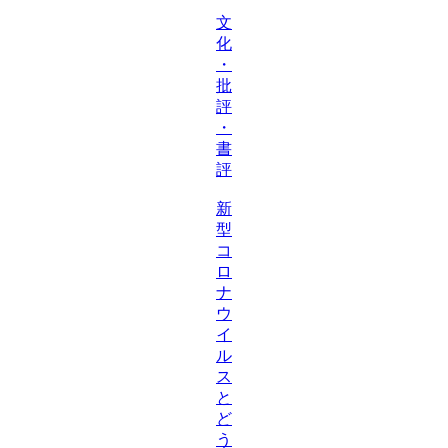
文
化
・
批
評
・
書
評
新
型
コ
ロ
ナ
ウ
イ
ル
ス
と
ど
う