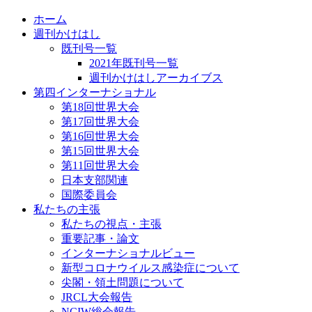
ホーム
週刊かけはし
既刊号一覧
2021年既刊号一覧
週刊かけはしアーカイブス
第四インターナショナル
第18回世界大会
第17回世界大会
第16回世界大会
第15回世界大会
第11回世界大会
日本支部関連
国際委員会
私たちの主張
私たちの視点・主張
重要記事・論文
インターナショナルビュー
新型コロナウイルス感染症について
尖閣・領土問題について
JRCL大会報告
NCIW総会報告