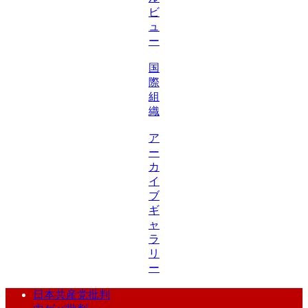
ビ
ュ
ー
国
際
組
織
ア
ー
カ
イ
ブ
ギ
ャ
ラ
リ
ー
日本共産党批判