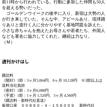
前11時から行われている。行動に参加した仲間も50人
を超える勢いだった。
ゴールデンウイークの後半に入り、新宿は大勢の人
が行き来していた。そんな中、アピールあり、琉球踊
りありと道行く人に分かりやすく基地問題を訴えた。
小さな赤ちゃんを抱えたお母さんや若者たち、外国人
なども署名に協力してくれた。継続は力なり。
（Ｍ）
週刊かけはし
購読料
《開封》1部：3ヶ月5,064円、6ヶ月 10,128円 ※3部以上は
送料当社負担
《密封》1部：3ヶ月6,088円
《手渡》1部：1ヶ月 1,520円、3ヶ月 4,560円
《購読料・新時代社直送》
振替口座 ００８６０－４－１５６００９ 新時代社