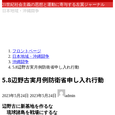
21世紀社会主義の思想と運動に寄与する左翼ジャーナル
日本地域・沖縄闘争
フロントページ
日本地域・沖縄闘争
沖縄闘争
5.8辺野古実月例防衛省申し入れ行動
5.8辺野古実月例防衛省申し入れ行動
最
2023年5月24日
2023年5月24日
admin
終
更
辺野古に新基地を作るな
新
琉球諸島を戦場にするな
日