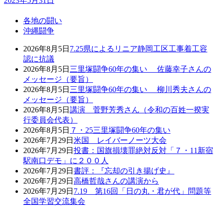
2023年5月31日
各地の闘い
沖縄闘争
2026年8月5日
7.25県によるリニア静岡工区工事着工容
認に抗議
2026年8月5日
三里塚闘争60年の集い 佐藤幸子さんの
メッセージ（要旨）
2026年8月5日
三里塚闘争60年の集い 柳川秀夫さんの
メッセージ（要旨）
2026年8月5日
講演 菅野芳秀さん（令和の百姓一揆実
行委員会代表）
2026年8月5日
７・25三里塚闘争60年の集い
2026年7月29日
米国 レイバーノーツ大会
2026年7月29日
投書：国旗損壊罪絶対反対「７・11新宿
駅南口デモ」に２００人
2026年7月29日
書評：『忘却の引き揚げ史』
2026年7月29日
高橋哲哉さんの講演から
2026年7月29日
7.19 第16回「日の丸・君が代」問題等
全国学習交流集会