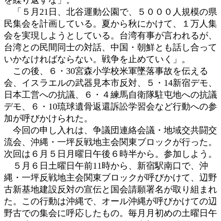
「５月21日、北谷運動公園で、５０００人規模の県
民集会を計画している。夏から秋にかけて、１万人集
会を実現しようとしている。台湾有事が言われるが、
台湾との民間同士の対話、中国・朝鮮とも話し合って
いかなければならない。戦争を止めていく」。
この後、６・30宮森小学校米軍墜落事故を伝える
会、イスラエルの武器見本市反対、５・14新宿デモ、
日本工営への抗議、６・４練馬自衛隊駐屯地への抗議
デモ、６・10琉球遺骨返還訴訟学習会など行動への参
加が呼びかけられた。
今回の申し入れは、争議団連絡会議・地域交共闘交
流会、沖縄・一坪反戦地主会関東ブロックが行った。
次回は６月５日月曜日午後６時半から。参加しよう。
５月６日土曜日午前11時から、新宿駅南口で、沖
縄・一坪反戦地主会関東ブロックが呼びかけて、辺野
古新基地建設反対の宣伝と国会請願署名が取り組まれ
た。この行動は沖縄で、オール沖縄が呼びかけての辺
野古での集会に呼応したもの。毎月月初めの土曜日午