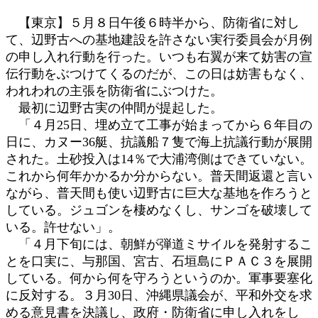
時
【東京】５月８日午後６時半から、防衛省に対し
:
て、辺野古への基地建設を許さない実行委員会が月例
の申し入れ行動を行った。いつも右翼が来て妨害の宣
伝行動をぶつけてくるのだが、この日は妨害もなく、
われわれの主張を防衛省にぶつけた。
最初に辺野古実の仲間が提起した。
「４月25日、埋め立て工事が始まってから６年目の
日に、カヌー36艇、抗議船７隻で海上抗議行動が展開
された。土砂投入は14％で大浦湾側はできていない。
これから何年かかるか分からない。普天間返還と言い
ながら、普天間も使い辺野古に巨大な基地を作ろうと
している。ジュゴンを棲めなくし、サンゴを破壊して
いる。許せない」。
「４月下旬には、朝鮮が弾道ミサイルを発射するこ
とを口実に、与那国、宮古、石垣島にＰＡＣ３を展開
している。何から何を守ろうというのか。軍事要塞化
に反対する。３月30日、沖縄県議会が、平和外交を求
める意見書を決議し、政府・防衛省に申し入れをし