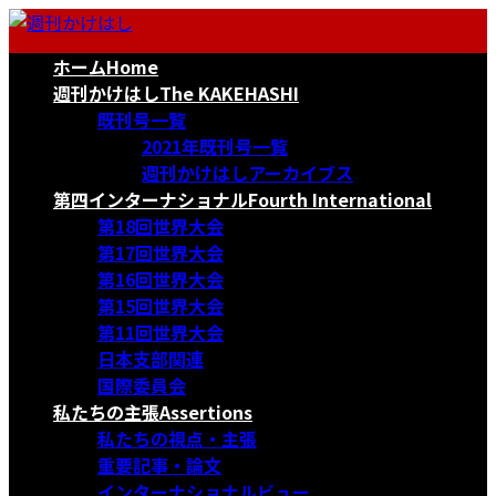
コ
ナ
ン
ビ
ホーム
Home
テ
ゲ
ン
ー
週刊かけはし
The KAKEHASHI
ツ
シ
既刊号一覧
へ
ョ
2021年既刊号一覧
ス
ン
週刊かけはしアーカイブス
キ
に
第四インターナショナル
Fourth International
ッ
移
第18回世界大会
プ
動
第17回世界大会
第16回世界大会
第15回世界大会
第11回世界大会
日本支部関連
国際委員会
私たちの主張
Assertions
私たちの視点・主張
重要記事・論文
インターナショナルビュー