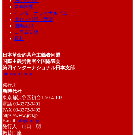
内ゲバ批判
青年同盟
インターナショナルビュー
文化・批評・学習
国際組織
コラム架橋
資料
日本革命的共産主義者同盟
国際主義労働者全国協議会
第四インターナショナル日本支部
https://jrcl.info/
発行所
新時代社
東京都渋谷区初台1-50-4-103
電話 03-3372-9401
FAX 03-3372-9402
https://www.jrcl.jp
E-mail
info@jrcl.jp
発行人 山口 明
振替口座