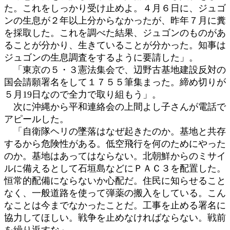
た。これをしっかり受け止めよ。４月６日に、ジュゴ
ンの生息が２年以上分からなかったが、昨年７月に糞
を採取した。これを調べた結果、ジュゴンのものがあ
ることが分かり、生きていることが分かった。知事は
ジュゴンの生息調査をするように要請した」。
「東京の５・３憲法集会で、辺野古基地建設反対の
国会請願署名をして１７５５筆集まった。締め切りが
５月19日なので全力で取り組もう」。
次に沖縄から平和連絡会の上間よし子さんが電話で
アピールした。
「自衛隊ヘリの墜落はなぜ起きたのか。基地と共存
するから危険性がある。低空飛行を何のためにやった
のか。基地はあってはならない。北朝鮮からのミサイ
ルに備えるとして石垣島などにＰＡＣ３を配置した。
恒常的配備にならないか心配だ。住民に知らせること
なく、一般道路を使って弾薬の搬入をしている。こん
なことは今までなかったことだ。工事を止める署名に
協力してほしい。戦争を止めなければならない。戦前
を繰り返すな」。