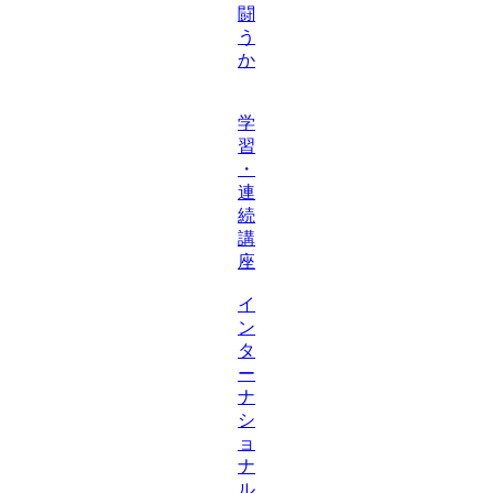
闘
う
か
学
習
・
連
続
講
座
イ
ン
タ
ー
ナ
シ
ョ
ナ
ル