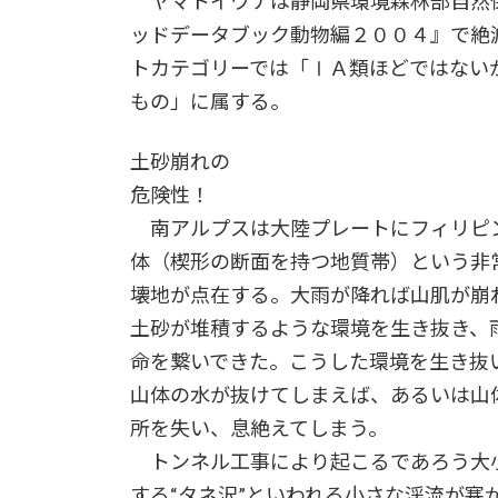
ヤマトイワナは静岡県環境森林部自然
ッドデータブック動物編２００４』で絶
トカテゴリーでは「ⅠＡ類ほどではない
もの」に属する。
土砂崩れの
危険性！
南アルプスは大陸プレートにフィリピ
体（楔形の断面を持つ地質帯）という非
壊地が点在する。大雨が降れば山肌が崩
土砂が堆積するような環境を生き抜き、
命を繋いできた。こうした環境を生き抜
山体の水が抜けてしまえば、あるいは山
所を失い、息絶えてしまう。
トンネル工事により起こるであろう大
する“タネ沢”といわれる小さな渓流が塞