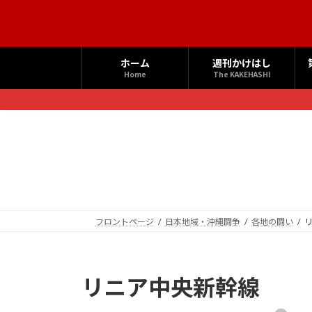
コ
ナ
ン
ビ
テ
ゲ
ン
ー
ホーム
週刊かけはし
ツ
シ
Home
The KAKEHASHI
へ
ョ
ス
ン
キ
に
ッ
移
プ
動
フロントページ
日本地域・沖縄闘争
各地の闘い
リニア中央新幹線