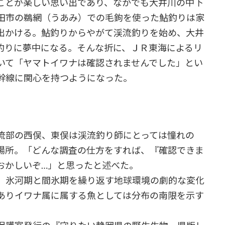
ことが楽しい思い出であり、なかでも大井川の中下
田市の鵜網（うあみ）での毛鉤を使った鮎釣りは家
出かける。鮎釣りからやがて渓流釣りを始め、大井
釣りに夢中になる。そんな折に、ＪＲ東海によるリ
いて「ヤマトイワナは確認されませんでした」とい
幹線に関心を持つようになった。
流部の西俣、東俣は渓流釣り師にとっては憧れの
場所。「どんな調査の仕方をすれば、『確認できま
おかしいぞ…」と思ったと述べた。
、氷河期と間氷期を繰り返す地球環境の劇的な変化
ありイワナ属に属する魚としては分布の南限を示す