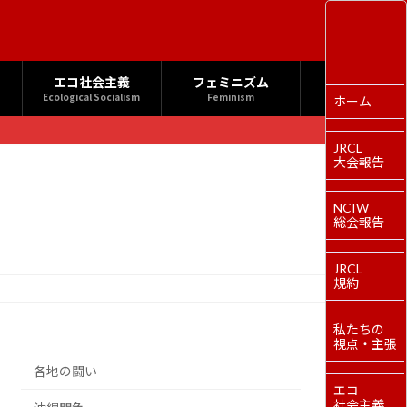
エコ社会主義
フェミニズム
Ecological Socialism
Feminism
ホーム
JRCL
大会報告
NCIW
総会報告
JRCL
規約
私たちの
視点・主張
各地の闘い
エコ
社会主義