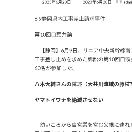
最
2023年6月28日
2023年6月28日
adm
終
更
6.9静岡県内工事差止請求事件
新
日
時
第10回口頭弁論
:
【静岡】6月9日、リニア中央新幹線南
工事差し止めを求めた訴訟の第10回口
60名が参加した。
八木大輔さんの陳述（大井川流域の藤枝
ヤマトイワナを絶滅させない
幼いころから自営業を営む父親に連れ