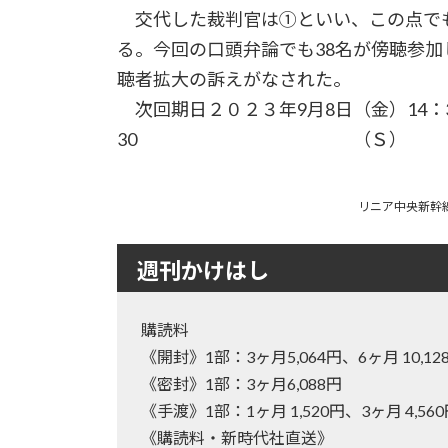
交代した裁判官は①といい、この点で
る。今回の口頭弁論でも38名が傍聴参
聴者拡大の訴えがなされた。
次回期日２０２３年9月8日（金）14：3
30 （Ｓ）
リニア中央新幹線
週刊かけはし
購読料
《開封》1部：3ヶ月5,064円、6ヶ月 10
《密封》1部：3ヶ月6,088円
《手渡》1部：1ヶ月 1,520円、3ヶ月 4,56
《購読料・新時代社直送》