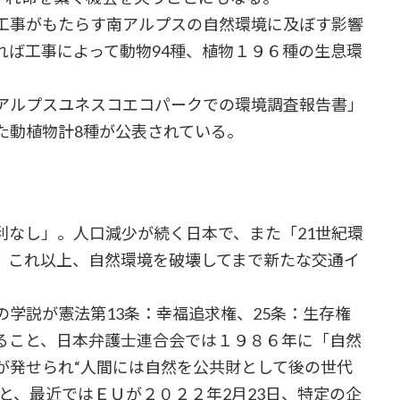
工事がもたらす南アルプスの自然環境に及ぼす影響
れば工事によって動物94種、植物１９６種の生息環
アルプスユネスコエコパークでの環境調査報告書」
た動植物計8種が公表されている。
なし」。人口減少が続く日本で、また「21世紀環
、これ以上、自然環境を破壊してまで新たな交通イ
学説が憲法第13条：幸福追求権、25条：生存権
ること、日本弁護士連合会では１９８６年に「自然
が発せられ“人間には自然を公共財として後の世代
と、最近ではＥＵが２０２２年2月23日、特定の企