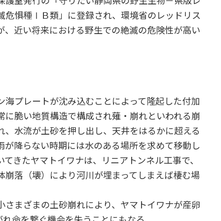
保護室発行の『守りたい静岡県の野生生物－県版レ
滅危惧種ⅠＢ類」に登録され、環境省のレッドリス
が、近い将来における野生での絶滅の危険性が高い
ン海プレートが沈み込むことによって隆起した付加
常に脆い地質構造で構成され薙・崩れといわれる崩
れ、水流が土砂を押し出し、天井をはるかに超える
雨が降らない時期には水のある場所を求めて移動し
いてきたヤマトイワナは、リニアトンネル工事で、
体崩落（壊）により河川が埋まってしまえば棲む場
小さまざまの土砂崩れにより、ヤマトイワナが産卵
がれ命を繋ぐ機会を失うことにもなる。