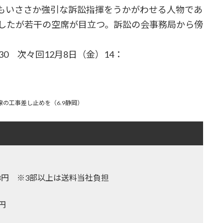
もいささか強引な訴訟指揮をうかがわせる人物であ
加したが若干の空席が目立つ。訴訟の会事務局から傍
0 次々回12月8日（金）14：
の工事差し止めを（6.9静岡）
,128円 ※3部以上は送料当社負担
0円