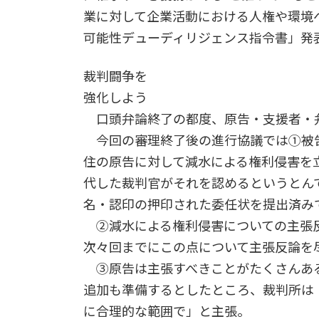
業に対して企業活動における人権や環境
可能性デューディリジェンス指令書」発
裁判闘争を
強化しよう
口頭弁論終了の都度、原告・支援者・
今回の審理終了後の進行協議では①被
住の原告に対して減水による権利侵害を
代した裁判官がそれを認めるというとん
名・認印の押印された委任状を提出済み
②減水による権利侵害についての主張反
次々回までにこの点について主張反論を
③原告は主張すべきことがたくさんあ
追加も準備するとしたところ、裁判所は
に合理的な範囲で」と主張。