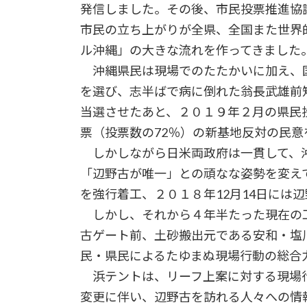
発信しました。その後、市民投票推進協
市民の立ち上がりが全県、全国また世界
ル沖縄」の大きな流れを作ってきました
沖縄県民は現場でのたたかいに加え、
を選び、志半ばで病に倒れた翁長武雄前
当選させたあと、２０１９年２月の県民
票（投票数の72％）の新基地反対の民意
しかしながら日米両政府は一貫して、沖
「辺野古が唯一」との頑なな姿勢を変え
を強行着工、２０１８年12月14日には
しかし、それから４年半たった現在の工
古ゲート前、土砂搬出元である安和・塩
民・県民によるたゆまぬ現場行動の総合
浜テントは、リーフ上案に対する現場
変更に伴い、辺野古を訪れる人々への情