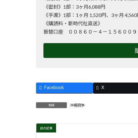
《密封》1部：3ヶ月6,088円
《手渡》1部：1ヶ月 1,520円、3ヶ月 4,56
《購読料・新時代社直送》
振替口座 ００８６０－４－１５６００９
Facebook
X
沖縄闘争
地域
前の記事