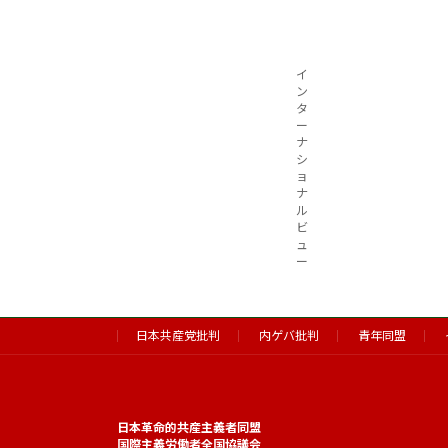
イ
ン
タ
ー
ナ
シ
ョ
ナ
ル
ビ
ュ
ー
日本共産党批判
内ゲバ批判
青年同盟
日本革命的共産主義者同盟
国際主義労働者全国協議会