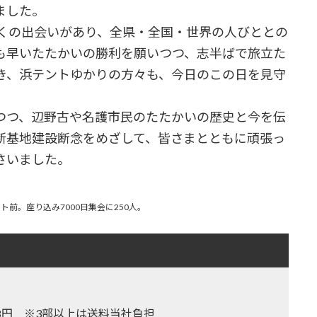
ました。
くの出会いがあり、全県・全国・世界の人びととの
も早いたたかいの勝利を願いつつ、志半ばで旅立た
き、浜テントゆかりの方々も、今日のこの日を見守
つ、辺野古や名護市民のたたかいの歴史と今を伝
新基地建設断念をめざして、皆さまとともに頑張っ
さいました。
浜テント前。座り込み7000日集会に250人。
,128円 ※3部以上は送料当社負担