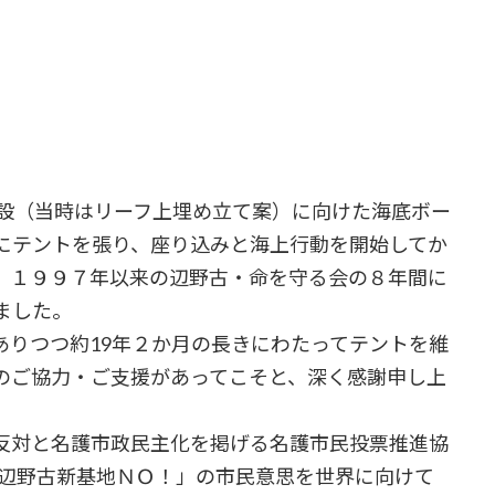
設（当時はリーフ上埋め立て案）に向けた海底ボー
にテントを張り、座り込みと海上行動を開始してか
、１９９７年以来の辺野古・命を守る会の８年間に
ました。
りつつ約19年２か月の長きにわたってテントを維
のご協力・ご支援があってこそと、深く感謝申し上
反対と名護市政民主化を掲げる名護市民投票推進協
「辺野古新基地ＮＯ！」の市民意思を世界に向けて