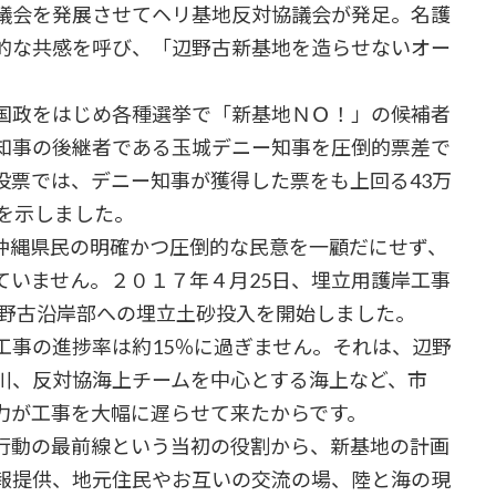
議会を発展させてヘリ基地反対協議会が発足。名護
的な共感を呼び、「辺野古新基地を造らせないオー
。
国政をはじめ各種選挙で「新基地ＮＯ！」の候補者
知事の後継者である玉城デニー知事を圧倒的票差で
投票では、デニー知事が獲得した票をも上回る43万
を示しました。
縄県民の明確かつ圧倒的な民意を一顧だにせず、
ていません。２０１７年４月25日、埋立用護岸工事
辺野古沿岸部への埋立土砂投入を開始しました。
事の進捗率は約15％に過ぎません。それは、辺野
川、反対協海上チームを中心とする海上など、市
力が工事を大幅に遅らせて来たからです。
行動の最前線という当初の役割から、新基地の計画
報提供、地元住民やお互いの交流の場、陸と海の現