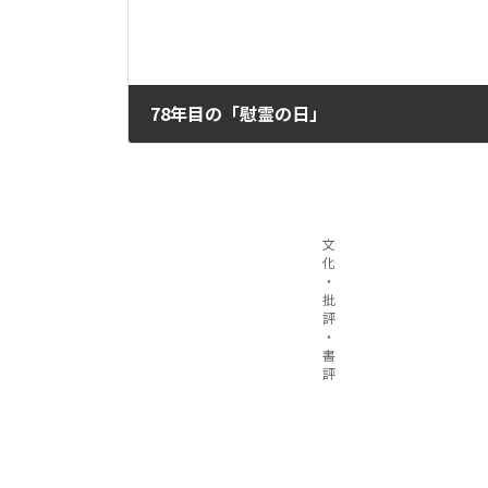
78年目の「慰霊の日」
2023年7月5日
文
化
・
批
評
・
書
評