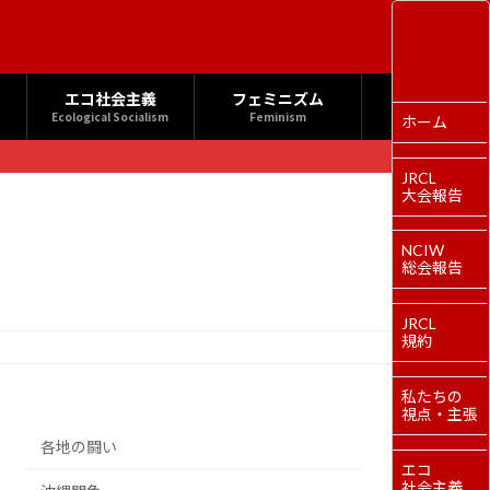
エコ社会主義
フェミニズム
Ecological Socialism
Feminism
ホーム
JRCL
大会報告
NCIW
総会報告
JRCL
規約
私たちの
視点・主張
各地の闘い
エコ
社会主義