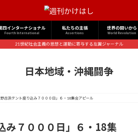
第四インターナショナル
私たちの主張
世界の闘いから
Fourth International
Assertions
World Revolution
21世紀社会主義の思想と運動に寄与する左翼ジャーナル
日本地域・沖縄闘争
辺野古浜テント座り込み７０００日」６・18集会アピール
込み７０００日」６・18集