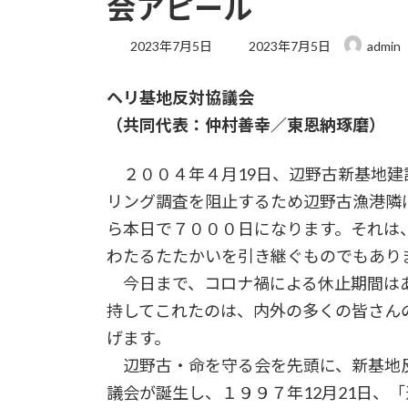
会アピール
最
2023年7月5日
2023年7月5日
admin
終
更
ヘリ基地反対協議会
新
日
（共同代表：仲村善幸／東恩納琢磨）
時
:
２００４年４月19日、辺野古新基地建
リング調査を阻止するため辺野古漁港隣
ら本日で７０００日になります。それは
わたるたたかいを引き継ぐものでもあり
今日まで、コロナ禍による休止期間はあ
持してこれたのは、内外の多くの皆さん
げます。
辺野古・命を守る会を先頭に、新基地
議会が誕生し、１９９７年12月21日、