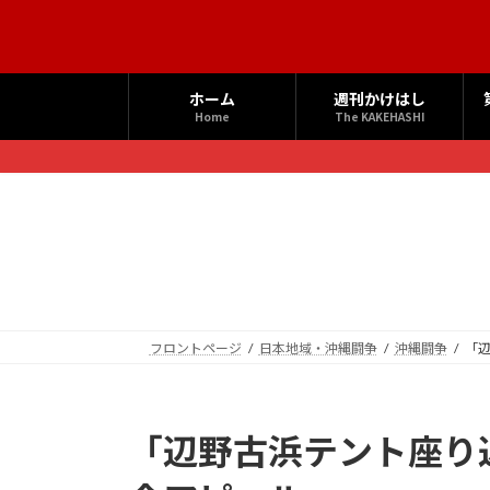
コ
ナ
ン
ビ
テ
ゲ
ン
ー
ホーム
週刊かけはし
ツ
シ
Home
The KAKEHASHI
へ
ョ
ス
ン
キ
に
ッ
移
プ
動
フロントページ
日本地域・沖縄闘争
沖縄闘争
「
「辺野古浜テント座り