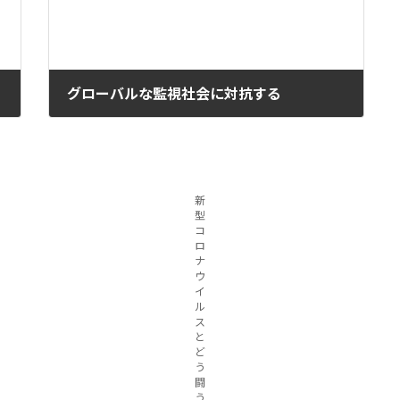
グローバルな監視社会に対抗する
2023年7月5日
新
型
コ
ロ
ナ
ウ
イ
ル
ス
と
ど
う
闘
う