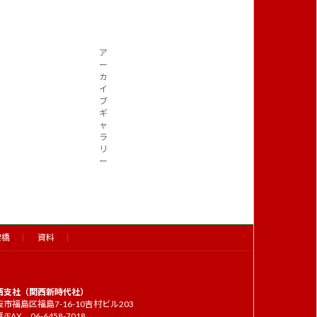
ア
ー
カ
イ
ブ
ギ
ャ
ラ
リ
ー
架橋
資料
西支社（関西新時代社）
市福島区福島7-16-10吉村ビル203
/FAX 06-6458-7018