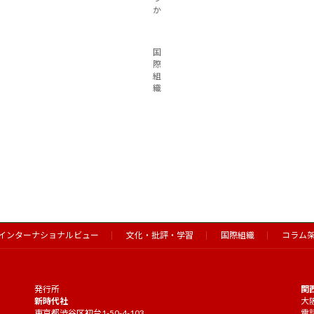
か
国
際
組
織
インターナショナルビュー
文化・批評・学習
国際組織
コラム
発行所
関
新時代社
大阪
東京都渋谷区初台1-50-4-103
電話