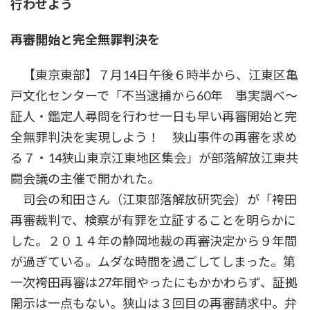
行わせよう
時
:
再審開始と完全無罪判決を
【東京東部】７月14日午後６時半から、江東区亀
戸文化センターで「不当逮捕から60年 事実調べ～
証人・鑑定人尋問を行わせ一日も早い再審開始と完
全無罪判決を実現しよう！ 狭山事件の再審を求め
る７・14狭山東京江東地区集会」が部落解放江東共
闘会議の主催で開かれた。
司会の和田さん（江東部落解放研究会）が「袴田
再審裁判で、検察が有罪を立証することを明らかに
した。２０１４年の静岡地裁の再審決定から９年間
が過ぎている。ムダな時間を過ごしてしまった。第
一次袴田再審は27年間やったにもかかわらず、証拠
開示は一点もない。狭山は３回目の再審請求中。弁