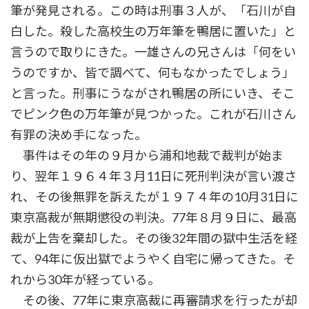
筆が発見される。この時は刑事３人が、「石川が自
白した。殺した高校生の万年筆を鴨居に置いた」と
言うので取りにきた。一雄さんの兄さんは「何をい
うのですか、皆で調べて、何もなかったでしょう」
と言った。刑事にうながされ鴨居の所にいき、そこ
でピンク色の万年筆が見つかった。これが石川さん
有罪の決め手になった。
事件はその年の９月から浦和地裁で裁判が始ま
り、翌年１９６４年３月11日に死刑判決が言い渡さ
れ、その後無罪を訴えたが１９７４年の10月31日に
東京高裁が無期懲役の判決。77年８月９日に、最高
裁が上告を棄却した。その後32年間の獄中生活を経
て、94年に仮出獄でようやく自宅に帰ってきた。そ
れから30年が経っている。
その後、77年に東京高裁に再審請求を行ったが却