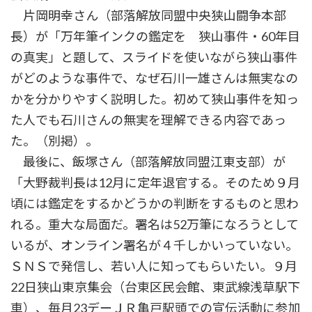
片岡明幸さん（部落解放同盟中央狭山闘争本部
長）が「万年筆インクの鑑定を 狭山事件・60年目
の真実」と題して、スライドを使いながら狭山事件
がどのような事件で、なぜ石川一雄さんは無実なの
かを分かりやすく説明した。初めて狭山事件を知っ
た人でも石川さんの無実を理解できる内容であっ
た。（別掲）。
最後に、飯塚さん（部落解放同盟江東支部）が
「大野裁判長は12月に定年退官する。そのため９月
頃には鑑定をするかどうかの判断をするものと思わ
れる。重大な局面だ。署名は52万筆になろうとして
いるが、オンライン署名が４千しかいっていない。
ＳＮＳで発信し、若い人に知ってもらいたい。９月
22日狭山東京集会（台東区民会館、東武線浅草駅下
車）、毎月23デーＪＲ亀戸駅頭での宣伝活動に参加