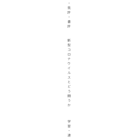
・
批
評
・
書
評
新
型
コ
ロ
ナ
ウ
イ
ル
ス
と
ど
う
闘
う
か
学
習
・
連