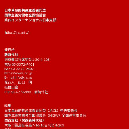
日本革命的共産主義者同盟
国際主義労働者全国協議会
第四インターナショナル日本支部
https://jrcl.info/
発行所
新時代社
東京都渋谷区初台1-50-4-103
電話 03-3372-9401
FAX 03-3372-9402
https://www.jrcl.jp
E-mail
info@jrcl.jp
発行人 山口 明
振替口座
00860-4-156009 新時代社
編集
日本革命的共産主義者同盟（JRCL）中央委員会
国際主義労働者全国協議会（NCIW）全国運営委員会
関西支社（関西新時代社）
大阪市福島区福島7-16-10吉村ビル203