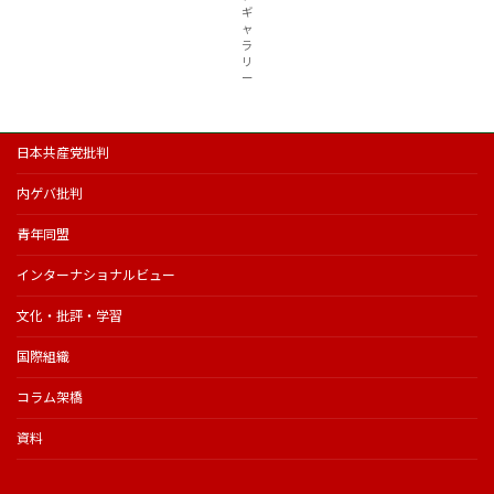
ギ
ャ
ラ
リ
ー
日本共産党批判
内ゲバ批判
青年同盟
インターナショナルビュー
文化・批評・学習
国際組織
コラム架橋
資料