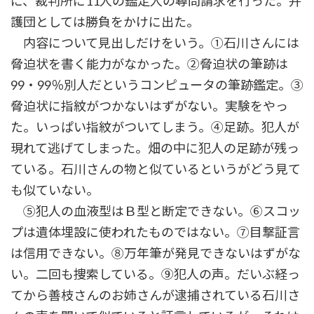
に、裁判所に11人の鑑定人の尋問請求を行った。弁
護団としては勝負をかけに出た。
内容について見出しだけをいう。①石川さんには
脅迫状を書く能力がなかった。②脅迫状の筆跡は
99・99％別人だというコンピュータの筆跡鑑定。③
脅迫状に指紋がつかないはずがない。実験をやっ
た。いっぱい指紋がついてしまう。④足跡。犯人が
現れて逃げてしまった。畑の中に犯人の足跡が残っ
ている。石川さんの物と似ているというがどう見て
も似ていない。
⑤犯人の血液型はＢ型と断定できない。⑥スコッ
プは遺体埋設に使われたものではない。⑦目撃証言
は信用できない。⑧万年筆が発見できないはずがな
い。二回も捜索している。⑨犯人の声。だいぶ経っ
てから善枝さんのお姉さんが逮捕されている石川さ