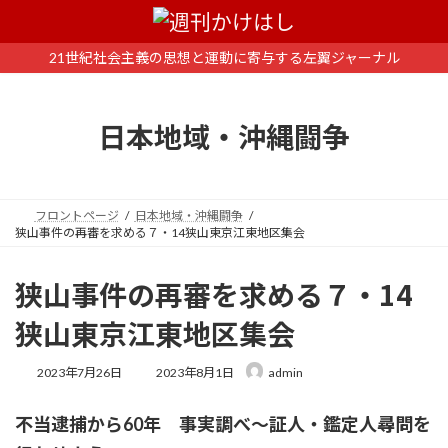
コ
ナ
ン
ビ
テ
ゲ
21世紀社会主義の思想と運動に寄与する左翼ジャーナル
ン
ー
ツ
シ
へ
ョ
日本地域・沖縄闘争
ス
ン
キ
に
ッ
移
プ
動
フロントページ
日本地域・沖縄闘争
狭山事件の再審を求める７・14狭山東京江東地区集会
狭山事件の再審を求める７・14
狭山東京江東地区集会
最
2023年7月26日
2023年8月1日
admin
終
更
不当逮捕から60年 事実調べ～証人・鑑定人尋問を
新
日