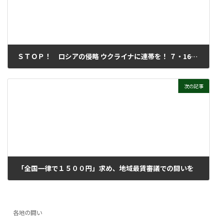
ＳＴＯＰ！ ロシアの侵略 ウクライナに連帯を！ ７・16シンポジウム その①
2023年7月26日
次の記事
「全国一律で１５００円」求め、地域最賃審議での闘いを
2023年8月2日
各地の闘い