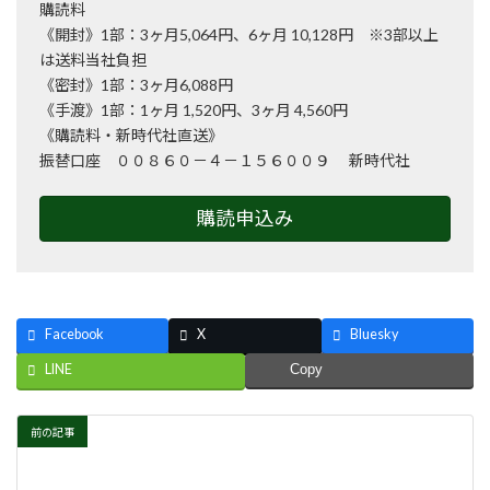
購読料
《開封》1部：3ヶ月5,064円、6ヶ月 10,128円 ※3部以上
は送料当社負担
《密封》1部：3ヶ月6,088円
《手渡》1部：1ヶ月 1,520円、3ヶ月 4,560円
《購読料・新時代社直送》
振替口座 ００８６０－４－１５６００９ 新時代社
購読申込み
Facebook
X
Bluesky
LINE
Copy
前の記事