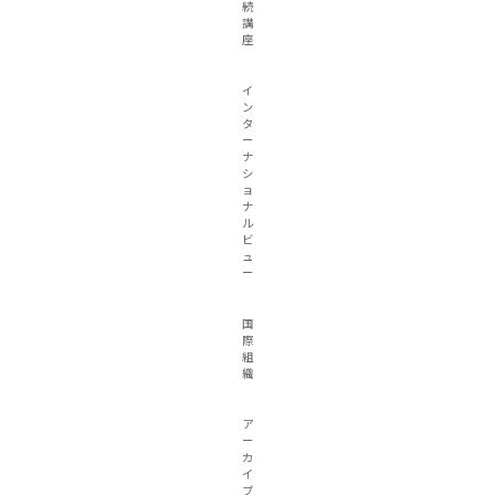
続
講
座
イ
ン
タ
ー
ナ
シ
ョ
ナ
ル
ビ
ュ
ー
国
際
組
織
ア
ー
カ
イ
ブ