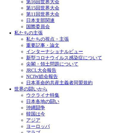
第16回世界大会
第15回世界大会
第11回世界大会
日本支部関連
国際委員会
私たちの主張
私たちの視点・主張
重要記事・論文
インターナショナルビュー
新型コロナウイルス感染症について
尖閣・領土問題について
JRCL大会報告
NCIW総会報告
日本革命的共産主義者同盟規約
世界の闘いから
ウクライナ特集
日本各地の闘い
沖縄闘争
韓国は今
アジア
ヨーロッパ
アラブ