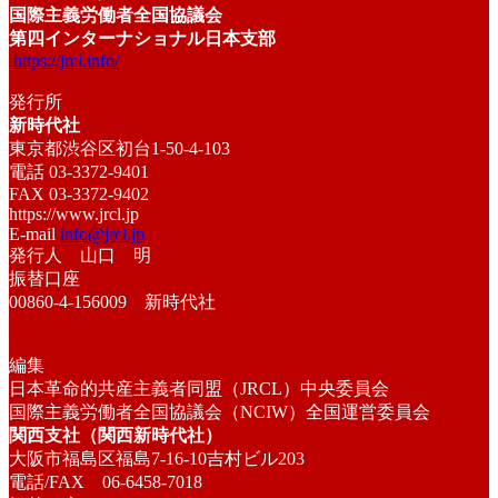
国際主義労働者全国協議会
第四インターナショナル日本支部
https://jrcl.info/
発行所
新時代社
東京都渋谷区初台1-50-4-103
電話 03-3372-9401
FAX 03-3372-9402
https://www.jrcl.jp
E-mail
info@jrcl.jp
発行人 山口 明
振替口座
00860-4-156009 新時代社
編集
日本革命的共産主義者同盟（JRCL）中央委員会
国際主義労働者全国協議会（NCIW）全国運営委員会
関西支社（関西新時代社）
大阪市福島区福島7-16-10吉村ビル203
電話/FAX 06-6458-7018