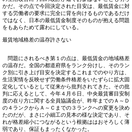
かだ。その点で今回決定された目安は、最低賃金に対
する労働者の要求に完全に背を向けるものであるだけ
ではなく、日本の最低賃金制度そのものが抱える問題
をもあらためて露わにしている。
最賃地域格差の温存許さない
問題にされるべき第１の点は、最低賃金の地域格差
の温存だ。全国の都道府県をランク分けし、そのラン
ク別に引き上げ目安を決定するこれまでのやり方は、
生活実情を反映せず労働条件格差をいたずらに拡大固
定化しているとして従来から批判されてきた。その批
判に応えるとして、今年４月６日、中央最賃審目安制
度の在り方に関する全員協議会が、昨年までのＡ～Ｄ
の４ランクからＡ～Ｃまでの３ランクへの変更を決め
たのだが、まさに小細工の見本の様な決定であり、そ
れが格差縮小につながるという根拠ははおそろしく薄
弱であり、保証もまったくなかった。