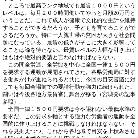
ところで最高ランク地域でも最賃１０００円という
レベルは、毎月２００時間働いてやっと月額20万円と
いうことだ。これで成人が健康で文化的な生計を維持
することができるだろうか、子どもを育てることがで
きるだろうか。特に一人親世帯の貧困が大きな社会問
題になっている。最賃の低さがそこに大きく影響して
ることは論を待たない。最賃レベルの大幅な引き上げ
はもはや絶対的要請と言わなければならない。
この間全労連、全労協を中心に全国一律１５００円
を要求する運動が展開されてきた。各県労働局に対す
る働きかけが重ねられると共に、今回の目安審議に対
しても毎回会場前での要請行動が強力に続けられた。
闘いは今後各地方最賃審に舞台が移る（宮城発の記事
参照）。
全国一律１５００円要求は今や譲れない最低水準の
要求だ。この要求を軸とする強力な労働者の運動を全
国的に作り上げることに挑戦しなければならない。そ
れを見据えつつ、これから各地域で目安を上積みさせ