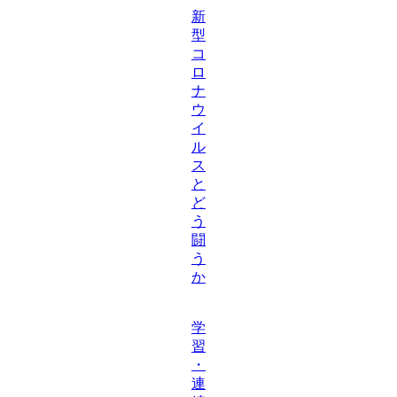
新
型
コ
ロ
ナ
ウ
イ
ル
ス
と
ど
う
闘
う
か
学
習
・
連