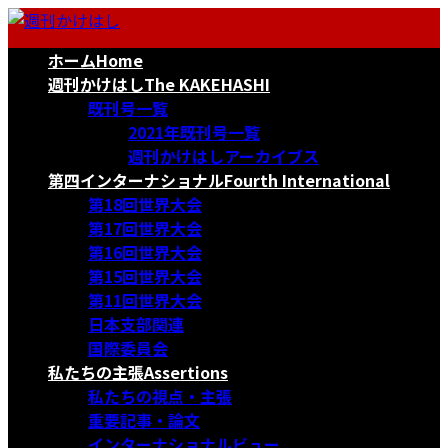
コ
ナ
ン
ビ
ホーム
Home
テ
ゲ
ン
ー
週刊かけはし
The KAKEHASHI
ツ
シ
既刊号一覧
へ
ョ
2021年既刊号一覧
ス
ン
週刊かけはしアーカイブス
キ
に
第四インターナショナル
Fourth International
ッ
移
第18回世界大会
プ
動
第17回世界大会
第16回世界大会
第15回世界大会
第11回世界大会
日本支部関連
国際委員会
私たちの主張
Assertions
私たちの視点・主張
重要記事・論文
インターナショナルビュー