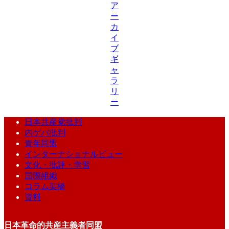
ア
ー
カ
イ
ブ
ギ
ャ
ラ
リ
ー
日本共産党批判
内ゲバ批判
青年同盟
インターナショナルビュー
文化・批評・学習
国際組織
コラム架橋
資料
日本革命的共産主義者同盟