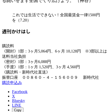
る闘いをまず全国でくり広げよう。 （神谷）
これでは生活でできない！全国最賃金一律1500円
を（7.20）
週刊かけはし
購読料
《開封》1部：3ヶ月5,064円、6ヶ月 10,128円 ※3部以上は
送料当社負担
《密封》1部：3ヶ月6,088円
《手渡》1部：1ヶ月 1,520円、3ヶ月 4,560円
《購読料・新時代社直送》
振替口座 ００８６０－４－１５６００９ 新時代社
購読申込み
Facebook
X
Bluesky
LINE
Copy