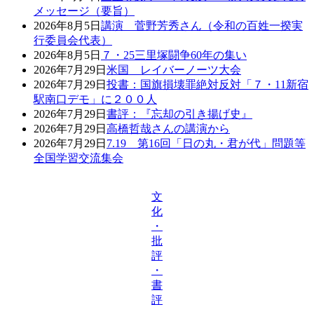
メッセージ（要旨）
2026年8月5日
講演 菅野芳秀さん（令和の百姓一揆実
行委員会代表）
2026年8月5日
７・25三里塚闘争60年の集い
2026年7月29日
米国 レイバーノーツ大会
2026年7月29日
投書：国旗損壊罪絶対反対「７・11新宿
駅南口デモ」に２００人
2026年7月29日
書評：『忘却の引き揚げ史』
2026年7月29日
高橋哲哉さんの講演から
2026年7月29日
7.19 第16回「日の丸・君が代」問題等
全国学習交流集会
文
化
・
批
評
・
書
評