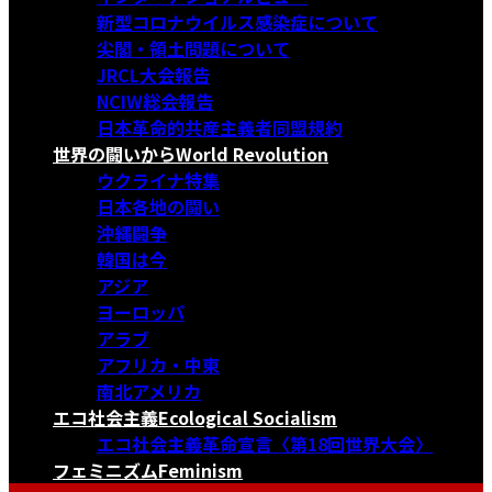
新型コロナウイルス感染症について
尖閣・領土問題について
JRCL大会報告
NCIW総会報告
日本革命的共産主義者同盟規約
世界の闘いから
World Revolution
ウクライナ特集
日本各地の闘い
沖縄闘争
韓国は今
アジア
ヨーロッパ
アラブ
アフリカ・中東
南北アメリカ
エコ社会主義
Ecological Socialism
エコ社会主義革命宣言〈第18回世界大会〉
フェミニズム
Feminism