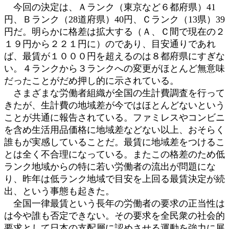
今回の決定は、Ａランク（東京など６都府県）41
円、Ｂランク（28道府県）40円、Ｃランク（13県）39
円だ。明らかに格差は拡大する（Ａ、Ｃ間で現在の２
１９円から２２１円に）のであり、目安通りであれ
ば、最賃が１０００円を超えるのは８都府県にすぎな
い。４ランクから３ランクへの変更がほとんど無意味
だったことがだめ押し的に示されている。
さまざまな労働者組織が全国の生計費調査を行って
きたが、生計費の地域差が今ではほとんどないという
ことが共通に報告されている。ファミレスやコンビニ
を含め生活用品価格に地域差などない以上、おそらく
誰もが実感していることだ。最賃に地域差をつけるこ
とは全く不合理になっている。またこの格差のため低
ランク地域からの特に若い労働者の流出が問題にな
り、昨年は低ランク地域で目安を上回る最賃決定が続
出、という事態も起きた。
全国一律最賃という長年の労働者の要求の正当性は
は今や誰も否定できない。その要求を全民衆の社会的
要求として日本の支配層に認めさせる運動を強力に展