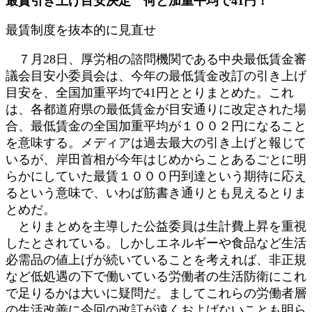
最賃引き上げ目安決定 何と加重平均で41円！
新
日
最賃制度を抜本的に見直せ
時
:
７月28日、厚労相の諮問機関である中央最低賃金審
議会目安小委員会は、今年の最低賃金改訂の引き上げ
目安を、全国加重平均で41円ととりまとめた。これ
は、各都道府県の最低賃金が目安通りに改定された場
合、最低賃金の全国加重平均が１００２円になること
を意味する。メディアは過去最大の引き上げと報じて
いるが、岸田首相が今年はじめからことあるごとに明
らかにしていた最賃１０００円到達という期待に応え
るという意味で、いわば筋書き通りとも見えるとりま
とめだ。
とりまとめを主導した公益委員は生計費上昇を重視
したとされている。しかしエネルギーや食品など生活
必需品の値上げが続いていることを考えれば、非正規
など低処遇の下で働いている労働者の生活防衛にこれ
で足りるかは大いに疑問だ。ましてこれらの労働者層
の生活改善に今回の改訂が遠くおよばないことも明ら