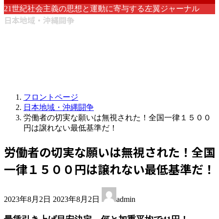
21世紀社会主義の思想と運動に寄与する左翼ジャーナル
日本地域・沖縄闘争
フロントページ
日本地域・沖縄闘争
労働者の切実な願いは無視された！全国一律１５００
円は譲れない最低基準だ！
労働者の切実な願いは無視された！全国
一律１５００円は譲れない最低基準だ！
最
2023年8月2日
2023年8月2日
admin
終
更