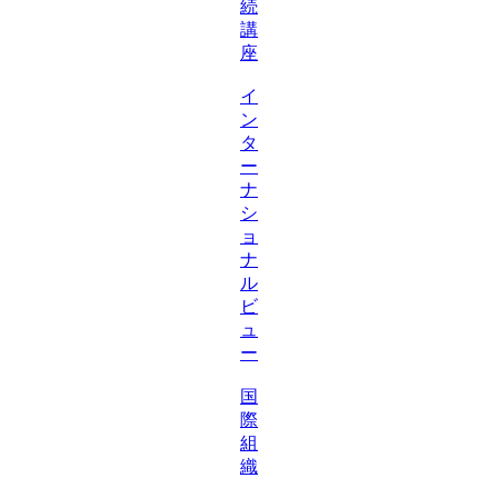
続
講
座
イ
ン
タ
ー
ナ
シ
ョ
ナ
ル
ビ
ュ
ー
国
際
組
織