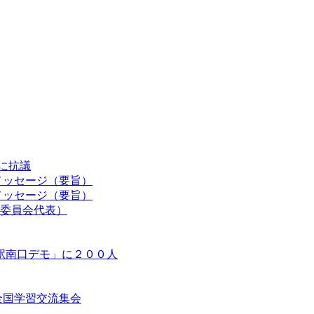
認に抗議
メッセージ（要旨）
メッセージ（要旨）
委員会代表）
駅南口デモ」に２００人
等全国学習交流集会