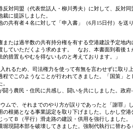
港反対同盟（代表世話人・柳川秀夫）に対して、反対同
地裁に提訴しました。
の共有者４名に対して「申入書」（6月15日付）を送
または過半数の共有持分権を有する空港建設予定地内
渡していただくよう求めます。 なお、本書面到着後１
法的措置もやむを得ないものと考えております。」
入れるため、司法権力を使って有無を言わせずに取り
程でこのようなことが行われてきました。「国策」と
した。
が闘う農民・住民に共感し、闘いを共にしました。政府
ウムで、それまでのやり方が誤りであったと「謝罪」
用の根拠となる事業認定を取り下げました。しかし空港
じってＢ（平行）滑走路の建設・供用を強行しました。
堀現闘本部を破壊してきました。強制代執行に替わる