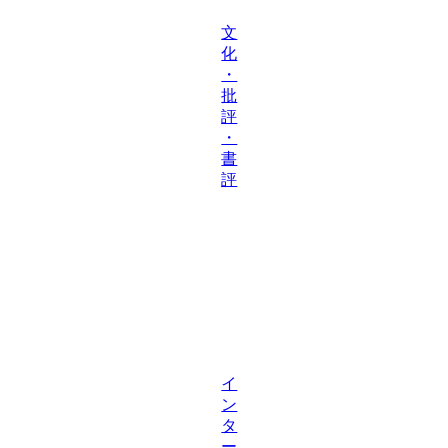
文
化
・
批
評
・
書
評
イ
ン
タ
ー