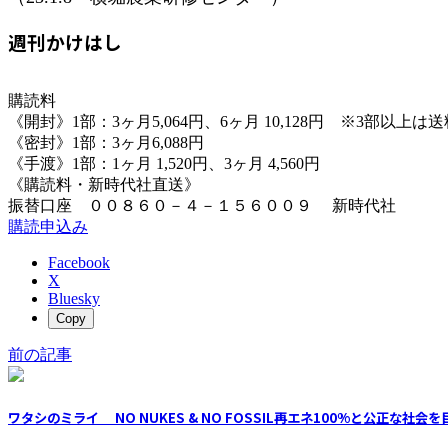
週刊かけはし
購読料
《開封》1部：3ヶ月5,064円、6ヶ月 10,128円 ※3部以上
《密封》1部：3ヶ月6,088円
《手渡》1部：1ヶ月 1,520円、3ヶ月 4,560円
《購読料・新時代社直送》
振替口座 ００８６０－４－１５６００９ 新時代社
購読申込み
Facebook
X
Bluesky
Copy
前の記事
ワタシのミライ NO NUKES & NO FOSSIL再エネ100%と公正な社会