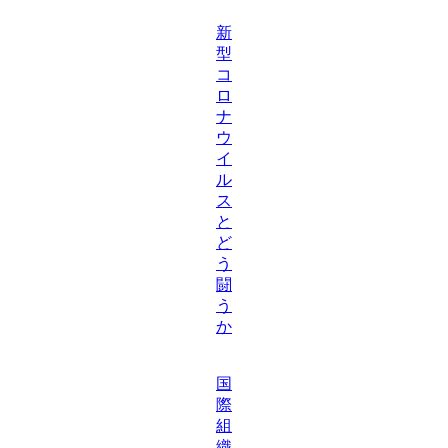
新
型
コ
ロ
ナ
ウ
イ
ル
ス
と
ど
う
闘
う
か
国
際
組
織