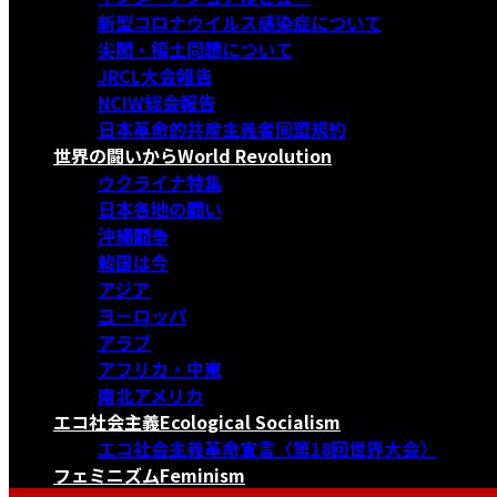
新型コロナウイルス感染症について
尖閣・領土問題について
JRCL大会報告
NCIW総会報告
日本革命的共産主義者同盟規約
世界の闘いから
World Revolution
ウクライナ特集
日本各地の闘い
沖縄闘争
韓国は今
アジア
ヨーロッパ
アラブ
アフリカ・中東
南北アメリカ
エコ社会主義
Ecological Socialism
エコ社会主義革命宣言〈第18回世界大会〉
フェミニズム
Feminism