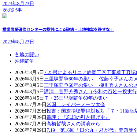
2023年8月23日
次の記事
横堀農業研修センターの裁判による破壊・土地強奪を許すな！
2023年8月23日
各地の闘い
沖縄闘争
2026年8月5日
7.25県によるリニア静岡工区工事着工容
2026年8月5日
三里塚闘争60年の集い 佐藤幸子さんの
2026年8月5日
三里塚闘争60年の集い 柳川秀夫さんの
2026年8月5日
講演 菅野芳秀さん（令和の百姓一揆実行
2026年8月5日
７・25三里塚闘争60年の集い
2026年7月29日
米国 レイバーノーツ大会
2026年7月29日
投書：国旗損壊罪絶対反対「７・11新宿
2026年7月29日
書評：『忘却の引き揚げ史』
2026年7月29日
高橋哲哉さんの講演から
2026年7月29日
7.19 第16回「日の丸・君が代」問題