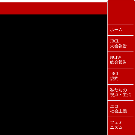
ホーム
JRCL
大会報告
NCIW
総会報告
JRCL
規約
私たちの
視点・主張
エコ
社会主義
フェミ
ニズム