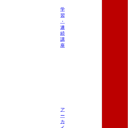
学
習
・
連
続
講
座
ア
ー
カ
イ