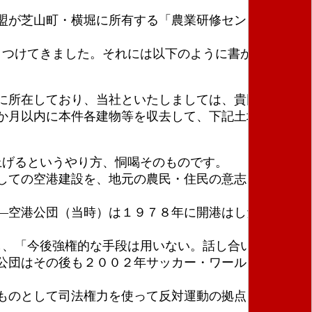
盟が芝山町・横堀に所有する「農業研修センター」の
りつけてきました。それには以下のように書かれていま
に所在しており、当社といたしましては、貴団体に対
か月以内に本件各建物等を収去して、下記土地を明け
上げるというやり方、恫喝そのものです。
しての空港建設を、地元の農民・住民の意志を国家権
―空港公団（当時）は１９７８年に開港はしたもの
し、「今後強権的な手段は用いない。話し合いによる解
公団はその後も２００２年サッカー・ワールドカップ
ものとして司法権力を使って反対運動の拠点を潰して