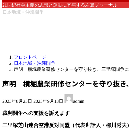
21世紀社会主義の思想と運動に寄与する左翼ジャーナル
日本地域・沖縄闘争
フロントページ
日本地域・沖縄闘争
声明 横堀農業研修センターを守り抜き、三里塚闘争に
声明 横堀農業研修センターを守り抜き
最
2023年8月23日
2023年9月13日
admin
終
更
裁判闘争への支援を訴えます
新
日
三里塚芝山連合空港反対同盟（代表世話人・柳川秀夫
時