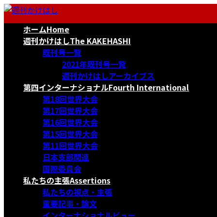
コ
ナ
ン
ビ
ホーム
Home
テ
ゲ
ン
ー
週刊かけはし
The KAKEHASHI
ツ
シ
既刊号一覧
へ
ョ
2021年既刊号一覧
ス
ン
週刊かけはしアーカイブス
キ
に
第四インターナショナル
Fourth International
ッ
移
第18回世界大会
プ
動
第17回世界大会
第16回世界大会
第15回世界大会
第11回世界大会
日本支部関連
国際委員会
私たちの主張
Assertions
私たちの視点・主張
重要記事・論文
インターナショナルビュー