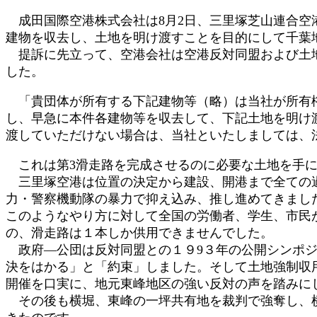
:
成田国際空港株式会社は8月2日、三里塚芝山連合空
建物を収去し、土地を明け渡すことを目的にして千葉
提訴に先立って、空港会社は空港反対同盟および土地
した。
「貴団体が所有する下記建物等（略）は当社が所有権
し、早急に本件各建物等を収去して、下記土地を明け
渡していただけない場合は、当社といたしましては、
これは第3滑走路を完成させるのに必要な土地を手に
三里塚空港は位置の決定から建設、開港まで全ての過
力・警察機動隊の暴力で抑え込み、推し進めてきま
このようなやり方に対して全国の労働者、学生、市民
の、滑走路は１本しか供用できませんでした。
政府―公団は反対同盟との１９9３年の公開シンポジ
決をはかる」と「約束」しました。そして土地強制収
開催を口実に、地元東峰地区の強い反対の声を踏みに
その後も横堀、東峰の一坪共有地を裁判で強奪し、横