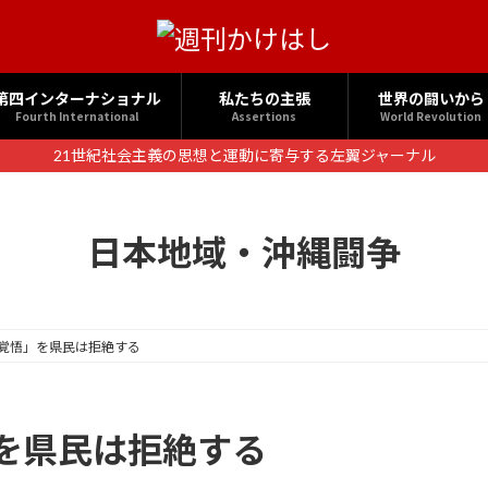
第四インターナショナル
私たちの主張
世界の闘いから
Fourth International
Assertions
World Revolution
21世紀社会主義の思想と運動に寄与する左翼ジャーナル
日本地域・沖縄闘争
覚悟」を県民は拒絶する
を県民は拒絶する