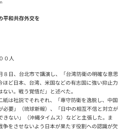
in
の平和共存外交を
００人
月８日、台北市で講演し、「台湾防衛の明確な意思
今ほど日本、台湾、米国などの有志国に強い抑止力
はない。戦う覚悟だ」と述べた。
二紙は社説でそれぞれ、「専守防衛を逸脱し、中国
が必要」（琉球新報）、「日中の相互不信と対立が
できない」（沖縄タイムス）などと主張した。ま
戦争をさせないよう日本が果たす役割への認識が欠