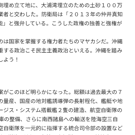
側埋め立て地に、大浦湾埋立のための土砂１００万
業者と交わした。防衛局は「２０１３年の仲井真知
能」と強弁している。こうした政権の独善と強権が
のは国家を掌握する権力者たちのマヤカシだ。沖縄
重する政治こそ民主主義政治といえる。沖縄を踏み
しよう！
案がこのほど明らかになった。総額は過去最大の７
の量産、国産の地対艦誘導弾の長射程化、艦艇や地
ージス・システム搭載艦２隻の建造、航空自衛隊の
薬庫の整備、さらに南西諸島への輸送を陸海空三自
空自衛隊を一元的に指揮する統合司令部の設置など