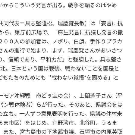
いからこういう発言が出る。戦争を煽るのはやめ
共同代表＝具志堅隆松、瑞慶覧長敏）は「妄言に抗
時から、県庁前広場で、「麻生発言に抗議し発言の撤
２００人の参加者は、ノボリ、白旗、手作りプラカ
さんの進行で始まり、まず、瑞慶覽さんがあいさつ
り、信頼であり、平和力だ」と強調した。具志堅さ
敗北。日本という国は戦後、戦わないことを国是と
どもたちのためにも〝戦わない覚悟”を固める」と
ーモア沖縄戦 命どぅ宝の会）、上間芳子さん（平
パン戦体験者）らが行った。そのあと、県議会をは
で立ち、一人ずつ意見表明を行った。県議の仲村未
るま市区）をはじめ、宜野湾市、北谷町、うるま
。また、宮古島市の下地茜市議、石垣市の内原英聡