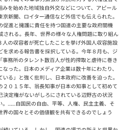
組みを始めた地域独自外交などについて、アピール
東京新聞、ロイター通信など外信でも伝えられた。
の促進と擁護に責任を持つ国連の主要な政府間機
構成される。長年、世界の様々な人権問題に取り組ん
３人の収容者が死亡したことを挙げ外国人収容施設
どを求める報告書を採択している。今年８月も、ジ
「事務所のタレント数百人が性的搾取と虐待に巻き
になった。日本のメディア企業は数十年にわたり、
ている」と強く批判し、日本政府に改善を迫った。
の２０１５年、翁長知事が日本の知事として初めて
己決定権がないがしろにされている辺野古の状況
い。……自国民の自由、平等、人権、民主主義、そ
世界の国々とその価値観を共有できるのでしょう
が続いている。しかし、国連の場での訴えと世界か