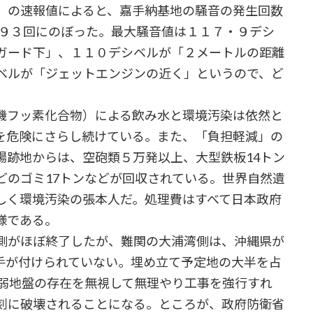
）の速報値によると、嘉手納基地の騒音の発生回数
１９３回にのぼった。最大騒音値は１１７・９デシ
ガード下」、１１０デシベルが「２メートルの距離
ベルが「ジェットエンジンの近く」というので、ど
機フッ素化合物）による飲み水と環境汚染は依然と
を危険にさらし続けている。また、「負担軽減」の
場跡地からは、空砲類５万発以上、大型鉄板14トン
どのゴミ17トンなどが回収されている。世界自然遺
しく環境汚染の張本人だ。処理費はすべて日本政府
様である。
側がほぼ終了したが、難関の大浦湾側は、沖縄県が
手が付けられていない。埋め立て予定地の大半を占
軟弱地盤の存在を無視して無理やり工事を強行すれ
刻に破壊されることになる。ところが、政府防衛省