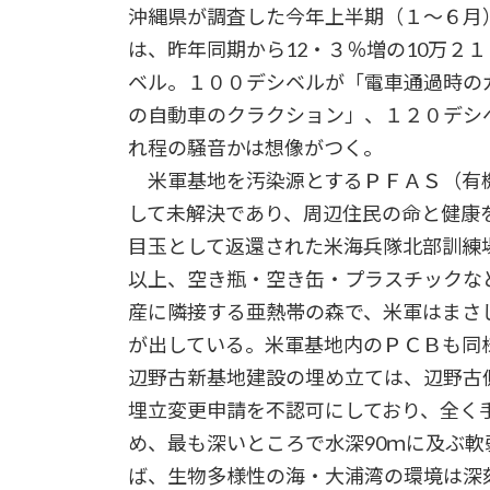
沖縄県が調査した今年上半期（１～６月
は、昨年同期から12・３％増の10万２
ベル。１００デシベルが「電車通過時の
の自動車のクラクション」、１２０デシ
れ程の騒音かは想像がつく。
米軍基地を汚染源とするＰＦＡＳ（有
して未解決であり、周辺住民の命と健康
目玉として返還された米海兵隊北部訓練
以上、空き瓶・空き缶・プラスチックな
産に隣接する亜熱帯の森で、米軍はまさ
が出している。米軍基地内のＰＣＢも同
辺野古新基地建設の埋め立ては、辺野古
埋立変更申請を不認可にしており、全く
め、最も深いところで水深90ｍに及ぶ
ば、生物多様性の海・大浦湾の環境は深