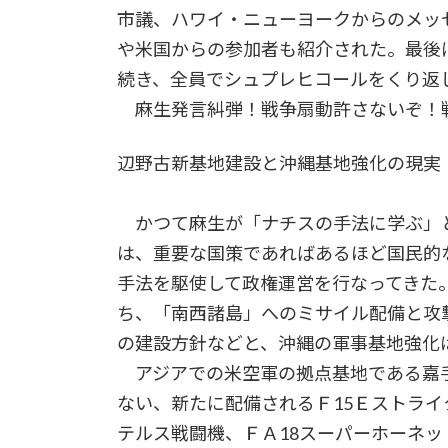
市議、ハワイ・ニューヨークからのメッ
や米国からの参加者も紹介された。最後
続き、全員でシュプレヒコールをくり返
麻生発言糾弾！戦争扇動許さないぞ！
辺野古新基地建設と沖縄基地強化の現実
かつて麻生が「ナチスの手法に学ぶ」
は、重要な国策であればあるほど国民的
手法を駆使して政権運営を行なってきた
ち、「南西諸島」へのミサイル配備と攻
の建設方針などと、沖縄の軍事基地強化
アジアでの米空軍の拠点基地である嘉手
ない、新たに配備されるＦ15Ｅストライ
テルス戦闘機、ＦＡ18スーパーホーネ