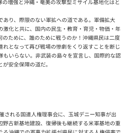
隊の増強と沖縄・奄美の攻撃型ミサイル基地化はと
であり、際限のない軍拡への道である。軍備拡大
の激化と共に、国内の民生・教育・育児・物価・年
何のために、誰のために戦うのか！沖縄県民は二度
連れとなって再び戦場の惨劇をくり返すことを断じ
隊もいらない。非武装の島々を宣言し、国際的な認
とが安全保障の道だ。
開催される国連人権理事会に、玉城デニー知事が出
辺野古新基地建設、復帰後も継続する米軍基地の重
ぐる沖縄での軍事力拡張が県民に対する人権侵害で