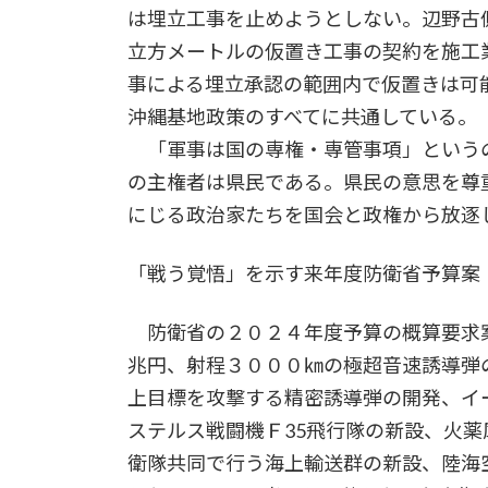
は埋立工事を止めようとしない。辺野古
立方メートルの仮置き工事の契約を施工
事による埋立承認の範囲内で仮置きは可
沖縄基地政策のすべてに共通している。
「軍事は国の専権・専管事項」という
の主権者は県民である。県民の意思を尊
にじる政治家たちを国会と政権から放逐
「戦う覚悟」を示す来年度防衛省予算案
防衛省の２０２４年度予算の概算要求
兆円、射程３０００㎞の極超音速誘導弾
上目標を攻撃する精密誘導弾の開発、イ
ステルス戦闘機Ｆ35飛行隊の新設、火
衛隊共同で行う海上輸送群の新設、陸海