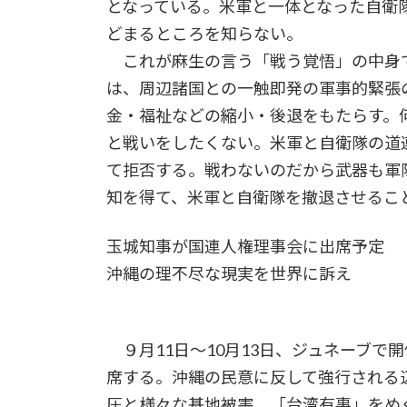
となっている。米軍と一体となった自衛
どまるところを知らない。
これが麻生の言う「戦う覚悟」の中身
は、周辺諸国との一触即発の軍事的緊張
金・福祉などの縮小・後退をもたらす。
と戦いをしたくない。米軍と自衛隊の道
て拒否する。戦わないのだから武器も軍
知を得て、米軍と自衛隊を撤退させるこ
玉城知事が国連人権理事会に出席予定
沖縄の理不尽な現実を世界に訴え
９月11日～10月13日、ジュネーブで
席する。沖縄の民意に反して強行される
圧と様々な基地被害、「台湾有事」をめ