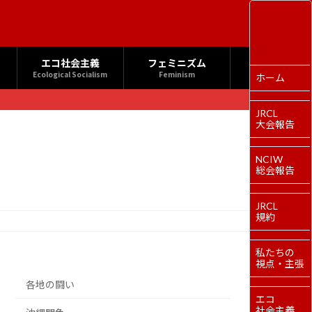
エコ社会主義
フェミニズム
Ecological Socialism
Feminism
ホーム
JRCL
大会報告
NCIW
総会報告
JRCL
規約
私たちの
視点・主張
各地の闘い
エコ
社会主義