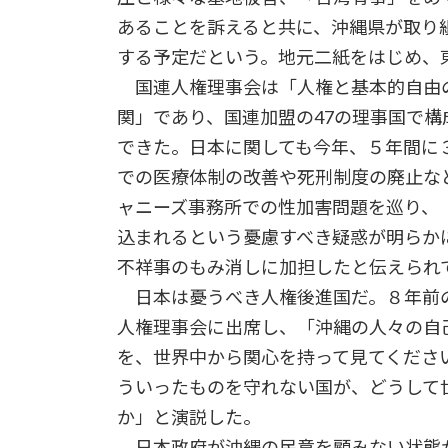
あることを訴えると共に、沖縄県が取り
する予定だという。地元二紙をはじめ、
国連人権理事会は「人権と基本的自由
関」であり、国連加盟の47の理事国で
できた。日本に関しても今年、５年間に
での医療体制の改善や死刑制度の廃止な
ャニーズ事務所での性加害問題を巡り、
込まれるという憂慮すべき疑惑が明らか
不祥事のもみ消しに加担したと伝えられ
日本は憂うべき人権後進国だ。８年前
人権理事会に出席し、「沖縄の人々の自
を、世界中から関心を持って見てくださ
ういったものを守れない国が、どうして
か」と演説した。
日本政府が沖縄の民意を顧みない状態