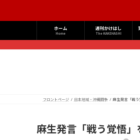
コ
ナ
ン
ビ
テ
ゲ
ン
ー
ホーム
週刊かけはし
ツ
シ
Home
The KAKEHASHI
へ
ョ
ス
ン
キ
に
ッ
移
プ
動
フロントページ
日本地域・沖縄闘争
麻生発言「戦う
麻生発言「戦う覚悟」