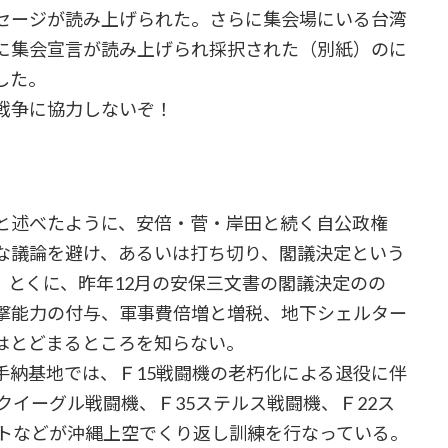
セージが読み上げられた。さらに集会場にいる台湾
に集会宣言が読み上げられ採択された（別紙）のに
した。
戦争に協力しないぞ！
と述べたように、安倍・菅・岸田と続く自公政権
な議論を避け、あるいは打ち切り、閣議決定という
。とくに、昨年12月の安保三文書の閣議決定のの
撃能力の付与、軍事費倍増と増税、地下シェルター
はとどまるところを知らない。
納基地では、Ｆ15戦闘機の老朽化による退役に伴
クイーグル戦闘機、Ｆ35ステルス戦闘機、Ｆ22ス
ットなどが沖縄上空でくり返し訓練を行なっている。