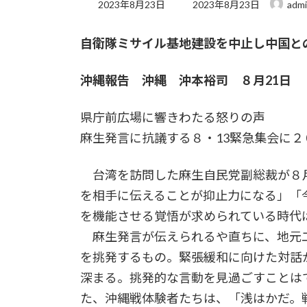
最
2023年8月23日
2023年8月23日
adm
終
更
自衛隊ミサイル基地建設を中止し中国と
新
日
時
沖縄報告 沖縄 沖本裕司 ８月21日
:
県庁前広場に響きわたる怒りの声
麻生発言に抗議する８・13緊急集会に２
台湾を訪問した麻生自民党副総裁が８
を相手に伝えることが抑止力になる」「
を機能させる覚悟が求められている時代
麻生発言が伝えられるや直ちに、地元
を挑発するもの。緊張緩和に向けた対話
深まる。挑発的な言動を見過ごすことは
た、沖縄戦体験者たちは、「浅はかだ。