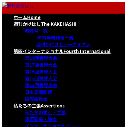
コ
ナ
ン
ビ
ホーム
Home
テ
ゲ
ン
ー
週刊かけはし
The KAKEHASHI
ツ
シ
既刊号一覧
へ
ョ
2021年既刊号一覧
ス
ン
週刊かけはしアーカイブス
キ
に
第四インターナショナル
Fourth International
ッ
移
第18回世界大会
プ
動
第17回世界大会
第16回世界大会
第15回世界大会
第11回世界大会
日本支部関連
国際委員会
私たちの主張
Assertions
私たちの視点・主張
重要記事・論文
インターナショナルビュー