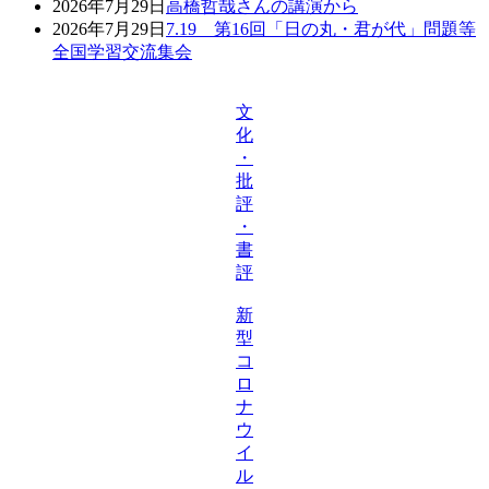
2026年7月29日
高橋哲哉さんの講演から
2026年7月29日
7.19 第16回「日の丸・君が代」問題等
全国学習交流集会
文
化
・
批
評
・
書
評
新
型
コ
ロ
ナ
ウ
イ
ル