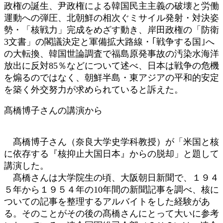
政権の誕生、尹政権による韓国民主主義の破壊と労働
運動への弾圧、北朝鮮の相次ぐミサイル発射・対決姿
勢・「核戦力」完成をめざす動き、岸田政権の「防衛
3文書」の閣議決定と軍備拡大路線・｢戦争する国｣へ
の大転換、韓国世論調査で福島原発事故の汚染水海洋
放出に反対85％などについて述べ、日本は戦争の危機
を煽るのではなく、朝鮮半島・東アジアの平和的安定
を築く外交努力が求められていると訴えた。
髙橋博子さんの講演から
髙橋博子さん（奈良大学史学科教授）が「米国と核
に依存する『核抑止大国日本』からの脱却」と題して
講演した。
髙橋さんは大学院生の頃、大阪朝日新聞で、１９４
５年から１９５４年の10年間の新聞記事を調べ、核に
ついての記事を整理するアルバイトをした経験があ
る。そのことがその後の髙橋さんにとって大いに参考