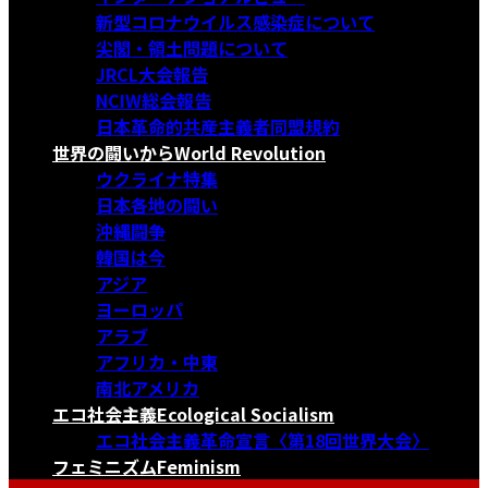
新型コロナウイルス感染症について
尖閣・領土問題について
JRCL大会報告
NCIW総会報告
日本革命的共産主義者同盟規約
世界の闘いから
World Revolution
ウクライナ特集
日本各地の闘い
沖縄闘争
韓国は今
アジア
ヨーロッパ
アラブ
アフリカ・中東
南北アメリカ
エコ社会主義
Ecological Socialism
エコ社会主義革命宣言〈第18回世界大会〉
フェミニズム
Feminism