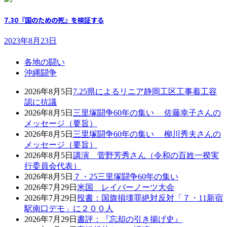
7.30『国のための死』を検証する
2023年8月23日
各地の闘い
沖縄闘争
2026年8月5日
7.25県によるリニア静岡工区工事着工容
認に抗議
2026年8月5日
三里塚闘争60年の集い 佐藤幸子さんの
メッセージ（要旨）
2026年8月5日
三里塚闘争60年の集い 柳川秀夫さんの
メッセージ（要旨）
2026年8月5日
講演 菅野芳秀さん（令和の百姓一揆実
行委員会代表）
2026年8月5日
７・25三里塚闘争60年の集い
2026年7月29日
米国 レイバーノーツ大会
2026年7月29日
投書：国旗損壊罪絶対反対「７・11新宿
駅南口デモ」に２００人
2026年7月29日
書評：『忘却の引き揚げ史』