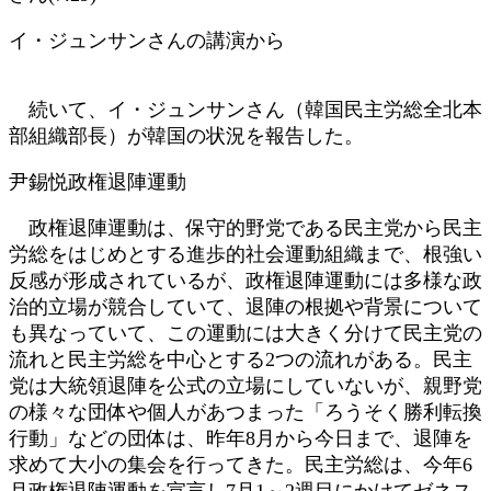
イ・ジュンサンさんの講演から
続いて、イ・ジュンサンさん（韓国民主労総全北本
部組織部長）が韓国の状況を報告した。
尹錫悦政権退陣運動
政権退陣運動は、保守的野党である民主党から民主
労総をはじめとする進歩的社会運動組織まで、根強い
反感が形成されているが、政権退陣運動には多様な政
治的立場が競合していて、退陣の根拠や背景について
も異なっていて、この運動には大きく分けて民主党の
流れと民主労総を中心とする2つの流れがある。民主
党は大統領退陣を公式の立場にしていないが、親野党
の様々な団体や個人があつまった「ろうそく勝利転換
行動」などの団体は、昨年8月から今日まで、退陣を
求めて大小の集会を行ってきた。民主労総は、今年6
月政権退陣運動を宣言し7月1～2週目にかけてゼネス