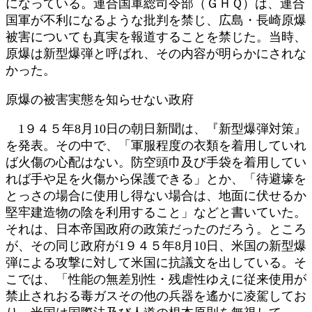
になっている。連合国軍総司令部（ＧＨＱ）は、連合
国軍が不利になるような批判を禁じ、広島・長崎原爆
被害についても真実を報道することを禁じた。当時、
原爆は新型爆弾と呼ばれ、その内容が明らかにされな
かった。
原爆の被害実態を知らせない政府
1９４５年8月10日の朝日新聞は、『新型爆弾対策』
を発表。その中で、「軍服程度の衣類を着用していれ
ば火傷の心配はない。防空頭巾及び手袋を着用してい
れば手や足を火傷から保護できる」とか、「待避壕を
とっさの場合に使用し得ない場合は、地面に伏せるか
堅牢建造物の陰を利用すること」などと書いていた。
それは、日本帝国政府の政策だったのだろう。ところ
が、その同じ政府が1９４５年8月10日、米国の新型爆
弾による攻撃に対して米国に抗議文を出している。そ
こでは、「性能の無差別性・残虐性ゆえに従来使用が
禁止されおる毒ガスその他の兵器を遙かに凌駕してお