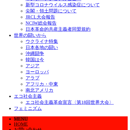
新型コロナウイルス感染症について
尖閣・領土問題について
JRCL大会報告
NCIW総会報告
日本革命的共産主義者同盟規約
世界の闘いから
ウクライナ特集
日本各地の闘い
沖縄闘争
韓国は今
アジア
ヨーロッパ
アラブ
アフリカ・中東
南北アメリカ
エコ社会主義
エコ社会主義革命宣言〈第18回世界大会〉
フェミニズム
MENU
HOME
お問い合わせ