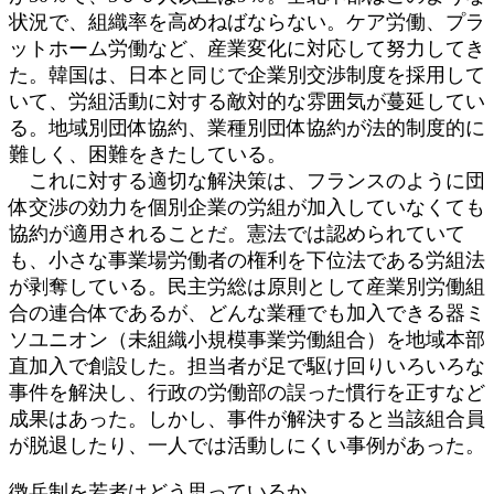
状況で、組織率を高めねばならない。ケア労働、プラ
ットホーム労働など、産業変化に対応して努力してき
た。韓国は、日本と同じで企業別交渉制度を採用して
いて、労組活動に対する敵対的な雰囲気が蔓延してい
る。地域別団体協約、業種別団体協約が法的制度的に
難しく、困難をきたしている。
これに対する適切な解決策は、フランスのように団
体交渉の効力を個別企業の労組が加入していなくても
協約が適用されることだ。憲法では認められていて
も、小さな事業場労働者の権利を下位法である労組法
が剥奪している。民主労総は原則として産業別労働組
合の連合体であるが、どんな業種でも加入できる器ミ
ソユニオン（未組織小規模事業労働組合）を地域本部
直加入で創設した。担当者が足で駆け回りいろいろな
事件を解決し、行政の労働部の誤った慣行を正すなど
成果はあった。しかし、事件が解決すると当該組合員
が脱退したり、一人では活動しにくい事例があった。
徴兵制を若者はどう思っているか