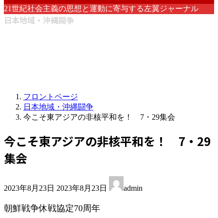
21世紀社会主義の思想と運動に寄与する左翼ジャーナル
日本地域・沖縄闘争
フロントページ
日本地域・沖縄闘争
今こそ東アジアの非核平和を！ 7・29集会
今こそ東アジアの非核平和を！ 7・29
集会
最
2023年8月23日
2023年8月23日
admin
終
更
朝鮮戦争休戦協定70周年
新