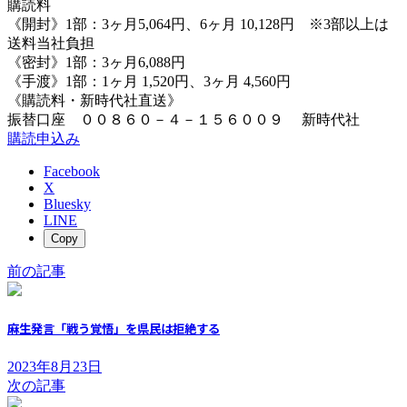
購読料
《開封》1部：3ヶ月5,064円、6ヶ月 10,128円 ※3部以上は
送料当社負担
《密封》1部：3ヶ月6,088円
《手渡》1部：1ヶ月 1,520円、3ヶ月 4,560円
《購読料・新時代社直送》
振替口座 ００８６０－４－１５６００９ 新時代社
購読申込み
Facebook
X
Bluesky
LINE
Copy
前の記事
麻生発言「戦う覚悟」を県民は拒絶する
2023年8月23日
次の記事