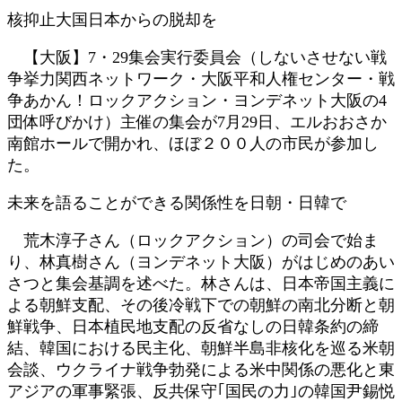
日
核抑止大国日本からの脱却を
時
:
【大阪】7・29集会実行委員会（しないさせない戦
争挙力関西ネットワーク・大阪平和人権センター・戦
争あかん！ロックアクション・ヨンデネット大阪の4
団体呼びかけ）主催の集会が7月29日、エルおおさか
南館ホールで開かれ、ほぼ２００人の市民が参加し
た。
未来を語ることができる関係性を日朝・日韓で
荒木淳子さん（ロックアクション）の司会で始ま
り、林真樹さん（ヨンデネット大阪）がはじめのあい
さつと集会基調を述べた。林さんは、日本帝国主義に
よる朝鮮支配、その後冷戦下での朝鮮の南北分断と朝
鮮戦争、日本植民地支配の反省なしの日韓条約の締
結、韓国における民主化、朝鮮半島非核化を巡る米朝
会談、ウクライナ戦争勃発による米中関係の悪化と東
アジアの軍事緊張、反共保守｢国民の力｣の韓国尹錫悦