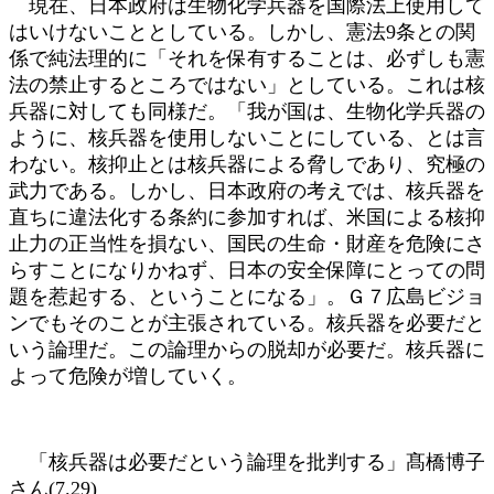
現在、日本政府は生物化学兵器を国際法上使用して
はいけないこととしている。しかし、憲法9条との関
係で純法理的に「それを保有することは、必ずしも憲
法の禁止するところではない」としている。これは核
兵器に対しても同様だ。「我が国は、生物化学兵器の
ように、核兵器を使用しないことにしている、とは言
わない。核抑止とは核兵器による脅しであり、究極の
武力である。しかし、日本政府の考えでは、核兵器を
直ちに違法化する条約に参加すれば、米国による核抑
止力の正当性を損ない、国民の生命・財産を危険にさ
らすことになりかねず、日本の安全保障にとっての問
題を惹起する、ということになる」。Ｇ７広島ビジョ
ンでもそのことが主張されている。核兵器を必要だと
いう論理だ。この論理からの脱却が必要だ。核兵器に
よって危険が増していく。
「核兵器は必要だという論理を批判する」髙橋博子
さん(7.29)