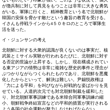
が徴兵制に対して異見をもつことは非常に大きな勇気
がいる。軍隊に行くと、精神教育という名で北朝鮮が
韓国の安保を脅かす敵だという趣旨の教育を受ける。
イさんも停戦ラインから4５０キロのところで軍隊生
活を送った。
イ・ジュンサンの考え
北朝鮮に対する大衆的認識が良くないのは事実だ。核
武装とミサイル実験が行われるたびに、北朝鮮に対す
る否定的世論が上昇する。しかし、現在構成されてい
る東アジアの情勢は非常に複雑な歴史的事件と理念が
ぶつかりながらつくられたものであり、北朝鮮を悪魔
化したからといって、解決は難しい。尹錫悦政権は
「力による平和」を叫びながら好戦的な姿ばかりを見
せている。人道的次元でも対北朝鮮制裁を緩和した
り、対北朝鮮軍事訓練である米韓合同軍事訓練の縮
小、朝鮮戦争終結宣言などの平和的措置が実行される
よう各国の社会運動が努力しなければならない。