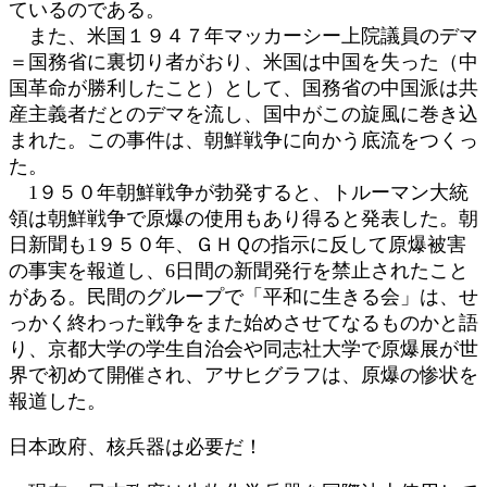
ているのである。
また、米国１９４７年マッカーシー上院議員のデマ
＝国務省に裏切り者がおり、米国は中国を失った（中
国革命が勝利したこと）として、国務省の中国派は共
産主義者だとのデマを流し、国中がこの旋風に巻き込
まれた。この事件は、朝鮮戦争に向かう底流をつくっ
た。
1９５０年朝鮮戦争が勃発すると、トルーマン大統
領は朝鮮戦争で原爆の使用もあり得ると発表した。朝
日新聞も1９５０年、ＧＨＱの指示に反して原爆被害
の事実を報道し、6日間の新聞発行を禁止されたこと
がある。民間のグループで「平和に生きる会」は、せ
っかく終わった戦争をまた始めさせてなるものかと語
り、京都大学の学生自治会や同志社大学で原爆展が世
界で初めて開催され、アサヒグラフは、原爆の惨状を
報道した。
日本政府、核兵器は必要だ！