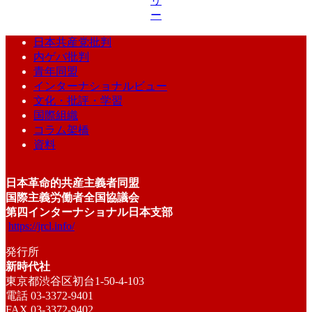
リ
ー
日本共産党批判
内ゲバ批判
青年同盟
インターナショナルビュー
文化・批評・学習
国際組織
コラム架橋
資料
日本革命的共産主義者同盟
国際主義労働者全国協議会
第四インターナショナル日本支部
https://jrcl.info/
発行所
新時代社
東京都渋谷区初台1-50-4-103
電話 03-3372-9401
FAX 03-3372-9402