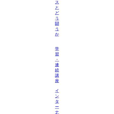
ス
と
ど
う
闘
う
か
学
習
・
連
続
講
座
イ
ン
タ
ー
ナ