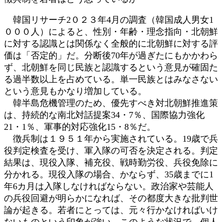
韓国リサーチ2０２３年4月の調査（韓国成人男女1
０００人）によると、性別・年齢・理念指向・北朝鮮
に対する認識とは関係なく全般的に北朝鮮に対する評
価は「否定的」だ。分断後70年が過ぎたにもかかわら
ず、北朝鮮を同じ民族と認識するという意見が確固た
る過半数以上を占めている。単一民族とはみなさない
という意見もかなり増加している。
韓半島危機管理のため、優先すべき対北朝鮮推進策
は、持続的な南北対話提案34・7％、国際協力強化
21・1％、軍事的対応強化15・8％だ。
徴兵制は１９５１年から実施されている。19歳で兵
役判定検査を受け、軍入隊の可否を決定される。判定
結果は、現役入隊、補充役、戦時勤労役、兵役免除に
分かれる。現役入隊の場合、かならず、35歳までに1
年6カ月は入隊しなければならない。政治家や芸能人
の兵役回避が明らかになれば、その都度大きな批判世
論が起きる。若者にとっては、元々行かなければいけ
ないものという印象が強い。このような状況で、個人