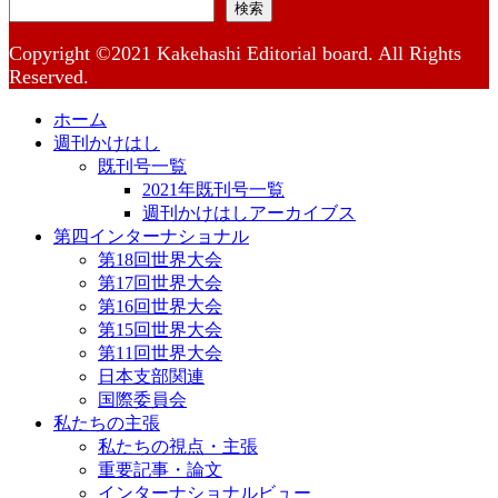
検索
Copyright ©2021 Kakehashi Editorial board. All Rights
Reserved.
ホーム
週刊かけはし
既刊号一覧
2021年既刊号一覧
週刊かけはしアーカイブス
第四インターナショナル
第18回世界大会
第17回世界大会
第16回世界大会
第15回世界大会
第11回世界大会
日本支部関連
国際委員会
私たちの主張
私たちの視点・主張
重要記事・論文
インターナショナルビュー