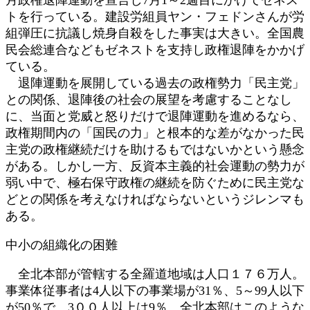
トを行っている。建設労組員ヤン・フェドンさんが労
組弾圧に抗議し焼身自殺をした事実は大きい。全国農
民会総連合などもゼネストを支持し政権退陣をかかげ
ている。
退陣運動を展開している過去の政権勢力「民主党」
との関係、退陣後の社会の展望を考慮することなし
に、当面と党威と怒りだけで退陣運動を進めるなら、
政権期間内の「国民の力」と根本的な差がなかった民
主党の政権継続だけを助けるもではないかという懸念
がある。しかし一方、反資本主義的社会運動の勢力が
弱い中で、極右保守政権の継続を防ぐために民主党な
どとの関係を考えなければならないというジレンマも
ある。
中小の組織化の困難
全北本部が管轄する全羅道地域は人口１７６万人。
事業体従事者は4人以下の事業場が31％、5～99人以下
が50％で、3００人以上は9％。全北本部はこのような