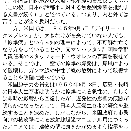
り、米国は国際法及び人道の根本原則を無視して……
（この後、日本の諸都市に対する無差別爆撃を批判す
る文書が続く）」と述べている。つまり、内と外では
言うことが全く反対だった。
一方、米国では、1９４５年9月5日『デイリー・エ
クスプレス』が、大きなけがを受けていない人でも、
「原爆病」という未知の理由によって、不可解な亡く
なり方をしていることや、元マンハッタン計画医学部
門責任者のスタッフォード・ウオレンの言葉を載せて
いる。そこでは、上空での原爆の爆発は、爆風によっ
て破壊し、ガンマ線や中性子線の放射によって殺傷す
ることを明確に述べている。
米国原子力委員会は1９５０年6月18日、広島・長崎
の日本人生存者は明らかに原爆による急性の、もしく
は即時の影響から回復したが、遅発性の影響の痕跡が
明らかになったとして、日本人原爆生存者の研究を継
続することを決めた。しかしながら、米国政府も市民
向けの核攻撃による放射線退避マニュアル用につくっ
たアニメでは、建物の壁に身をかがめるよう指示をし