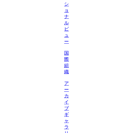
シ
ョ
ナ
ル
ビ
ュ
ー
国
際
組
織
ア
ー
カ
イ
ブ
ギ
ャ
ラ