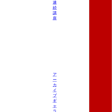
連
続
講
座
ア
ー
カ
イ
ブ
ギ
ャ
ラ