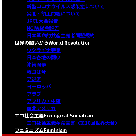
新型コロナウイルス感染症について
尖閣・領土問題について
JRCL大会報告
NCIW総会報告
日本革命的共産主義者同盟規約
世界の闘いから
World Revolution
ウクライナ特集
日本各地の闘い
沖縄闘争
韓国は今
アジア
ヨーロッパ
アラブ
アフリカ・中東
南北アメリカ
エコ社会主義
Ecological Socialism
エコ社会主義革命宣言〈第18回世界大会〉
フェミニズム
Feminism