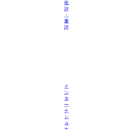
批
評
・
書
評
イ
ン
タ
ー
ナ
シ
ョ
ナ