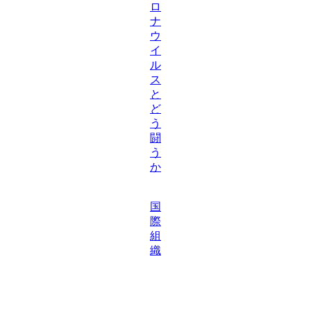
ロ
ナ
ウ
イ
ル
ス
と
ど
う
闘
う
か
国
際
組
織