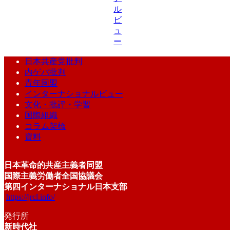
ル
ビ
ュ
ー
日本共産党批判
内ゲバ批判
青年同盟
インターナショナルビュー
文化・批評・学習
国際組織
コラム架橋
資料
日本革命的共産主義者同盟
国際主義労働者全国協議会
第四インターナショナル日本支部
https://jrcl.info/
発行所
新時代社