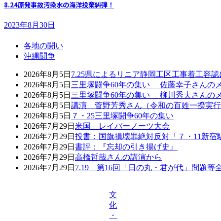
8.24原発事故汚染水の海洋投棄糾弾！
2023年8月30日
各地の闘い
沖縄闘争
2026年8月5日
7.25県によるリニア静岡工区工事着工容
2026年8月5日
三里塚闘争60年の集い 佐藤幸子さんの
2026年8月5日
三里塚闘争60年の集い 柳川秀夫さんの
2026年8月5日
講演 菅野芳秀さん（令和の百姓一揆実行
2026年8月5日
７・25三里塚闘争60年の集い
2026年7月29日
米国 レイバーノーツ大会
2026年7月29日
投書：国旗損壊罪絶対反対「７・11新宿
2026年7月29日
書評：『忘却の引き揚げ史』
2026年7月29日
高橋哲哉さんの講演から
2026年7月29日
7.19 第16回「日の丸・君が代」問題
文
化
・