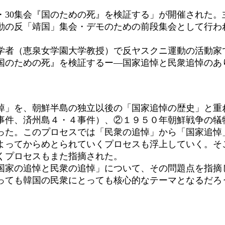
30集会『国のための死』を検証する」が開催された。
動の反「靖国」集会・デモのための前段集会として行わ
。
者（恵泉女学園大学教授）で反ヤスクニ運動の活動家
国のための死』を検証するー―国家追悼と民衆追悼のあ
」を、朝鮮半島の独立以後の「国家追悼の歴史」と重
順事件、済州島４・４事件）、②１９５０年朝鮮戦争の犠
った。このプロセスでは「民衆の追悼」から「国家追悼
ってからめとられていくプロセスも浮上していく。そこ
くプロセスもまた指摘された。
家の追悼と民衆の追悼」について、その問題点を指摘
とっても韓国の民衆にとっても核心的なテーマとな