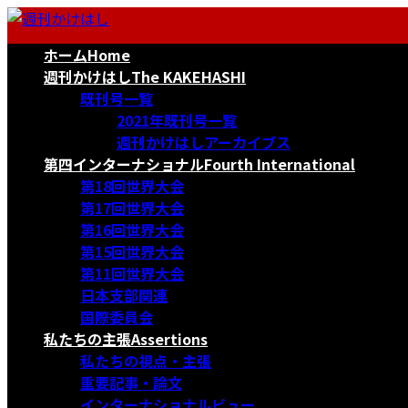
コ
ナ
ン
ビ
ホーム
Home
テ
ゲ
ン
ー
週刊かけはし
The KAKEHASHI
ツ
シ
既刊号一覧
へ
ョ
2021年既刊号一覧
ス
ン
週刊かけはしアーカイブス
キ
に
第四インターナショナル
Fourth International
ッ
移
第18回世界大会
プ
動
第17回世界大会
第16回世界大会
第15回世界大会
第11回世界大会
日本支部関連
国際委員会
私たちの主張
Assertions
私たちの視点・主張
重要記事・論文
インターナショナルビュー