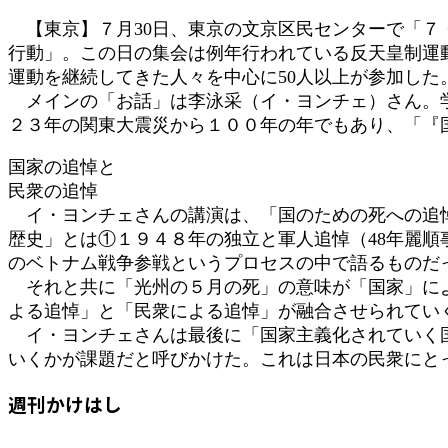
:
【東京】７月30日、東京の文京区民センターで「７・
行動」。この日の集会は例年行われている反天皇制運
運動を継続してきた人々を中心に50人以上が参加した
メインの「お話」は李泳采（イ・ヨンチェ）さん。学
２３年の関東大震災から１００年の年でもあり、「『
国家の追悼と
民衆の追悼
イ・ヨンチェさんの講演は、「国のための死への追悼
歴史」とは①１９４８年の独立と軍人追悼（48年麗
のベトナム戦争参戦というプロセスの中で語るものだ
それと共に「光州の５月の死」の意味が「国家」によ
よる追悼」と「民衆による追悼」が融合させられてい
イ・ヨンチェさんは最後に「国家主義化されていく国
いくかが課題だと呼びかけた。これは日本の民衆に
週刊かけはし