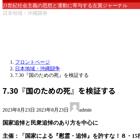
21世紀社会主義の思想と運動に寄与する左翼ジャーナル
日本地域・沖縄闘争
フロントページ
日本地域・沖縄闘争
7.30『国のための死』を検証する
7.30『国のための死』を検証する
最
2023年8月23日
2023年8月23日
admin
終
更
国家追悼と民衆追悼のあり方を中心に
新
日
主催：「国家による『慰霊・追悼』を許すな！８・15
時