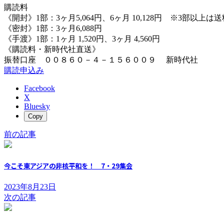
購読料
《開封》1部：3ヶ月5,064円、6ヶ月 10,128円 ※3部以上
《密封》1部：3ヶ月6,088円
《手渡》1部：1ヶ月 1,520円、3ヶ月 4,560円
《購読料・新時代社直送》
振替口座 ００８６０－４－１５６００９ 新時代社
購読申込み
Facebook
X
Bluesky
Copy
前の記事
今こそ東アジアの非核平和を！ 7・29集会
2023年8月23日
次の記事