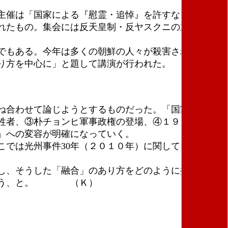
主催は「国家による『慰霊・追悼』を許すな！８・15
れたもの。集会には反天皇制・反ヤスクニの立場から
でもある。今年は多くの朝鮮の人々が殺害された１９
り方を中心に」と題して講演が行われた。
ね合わせて論じようとするものだった。「国家追悼の
牲者、③朴チョンヒ軍事政権の登場、④１９７０年代
」への変容が明確になっていく。
では光州事件30年（２０１０年）に関して「国家に
し、そうした「融合」のあり方をどのように批判して
るだろう、と。 （Ｋ）