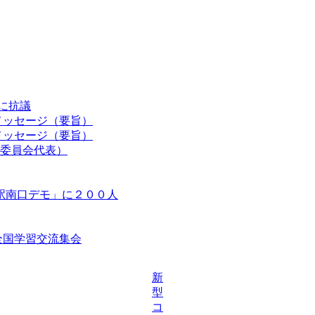
認に抗議
メッセージ（要旨）
メッセージ（要旨）
委員会代表）
駅南口デモ」に２００人
等全国学習交流集会
新
型
コ