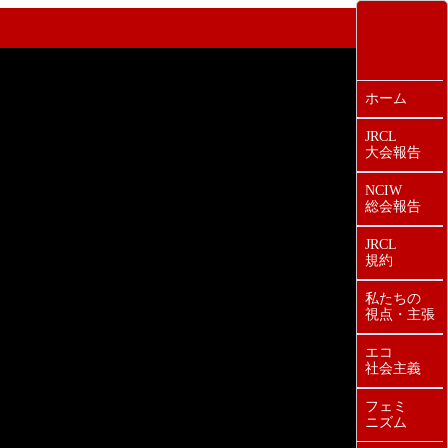
ホーム
JRCL
大会報告
NCIW
総会報告
JRCL
規約
私たちの
視点・主張
エコ
社会主義
フェミ
ニズム