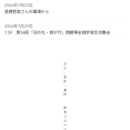
2026年7月29日
高橋哲哉さんの講演から
2026年7月29日
7.19 第16回「日の丸・君が代」問題等全国学習交流集会
文
化
・
批
評
・
書
評
新
型
コ
ロ
ナ
ウ