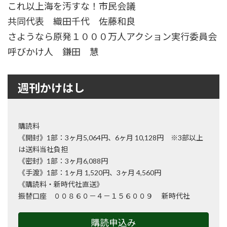
これ以上海を汚すな！市民会議
共同代表 織田千代 佐藤和良
さようなら原発１０００万人アクション実行委員会
呼びかけ人 鎌田 慧
週刊かけはし
購読料
《開封》1部：3ヶ月5,064円、6ヶ月 10,128円 ※3部以上
は送料当社負担
《密封》1部：3ヶ月6,088円
《手渡》1部：1ヶ月 1,520円、3ヶ月 4,560円
《購読料・新時代社直送》
振替口座 ００８６０－４－１５６００９ 新時代社
購読申込み