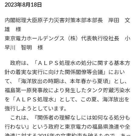
2023年8月18日
新
日
時
内閣総理大臣原子力災害対策本部本部長 岸田 文
:
雄 様
東京電力ホールデングス（株）代表執行役社長 小
早川 智明 様
政府は、「ＡＬＰＳ処理水の処分に関する基本方
針の着実な実行に向けた関係閣僚等会議」におい
て、「海洋放出の時期は、本年春から夏頃」とし、
福島第一原発事故により発生したタンク貯蔵汚染水
を「ＡＬＰＳ処理水」として、この夏、海洋放出を
強行しようとしています。
これは、『関係者の理解なしには如何なる処分も
行わない』という政府と東京電力の福島県漁連や全
漁連に対する2015年の文書約束を破るもので、あっ