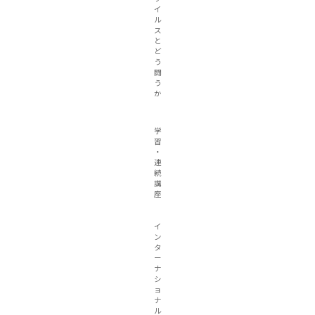
イ
ル
ス
と
ど
う
闘
う
か
学
習
・
連
続
講
座
イ
ン
タ
ー
ナ
シ
ョ
ナ
ル