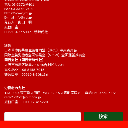
電話 03-3372-9401
FAX 03-3372-9402
https://www.jrcl.jp
E-mail
info@jrcl.jp
発行人 山口 明
振替口座
00860-4-156009 新時代社
編集
日本革命的共産主義者同盟（JRCL）中央委員会
国際主義労働者全国協議会（NCIW）全国運営委員会
関西支社（関西新時代社）
大阪市福島区福島7-16-10吉村ビル203
電話/FAX 06-6458-7018
振替口座 00910-8-308136
労働者の力社
143-0024 東京都大田区中央7-12-16 大森助産院方 電話 080-4662-5183
red2129oct@outlook.jp
振替口座 00110-2-415220
検索