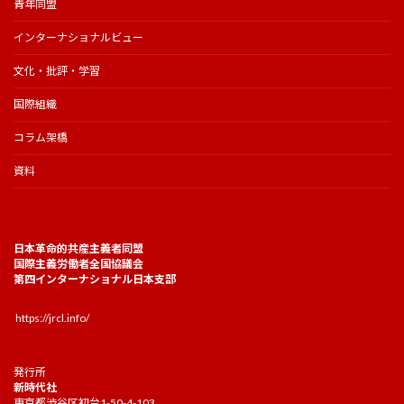
青年同盟
インターナショナルビュー
文化・批評・学習
国際組織
コラム架橋
資料
日本革命的共産主義者同盟
国際主義労働者全国協議会
第四インターナショナル日本支部
https://jrcl.info/
発行所
新時代社
東京都渋谷区初台1-50-4-103