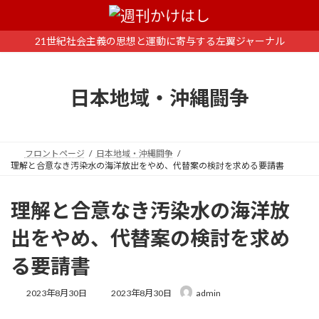
コ
ナ
ン
ビ
テ
ゲ
21世紀社会主義の思想と運動に寄与する左翼ジャーナル
ン
ー
ツ
シ
へ
ョ
日本地域・沖縄闘争
ス
ン
キ
に
ッ
移
プ
動
フロントページ
日本地域・沖縄闘争
理解と合意なき汚染水の海洋放出をやめ、代替案の検討を求める要請書
理解と合意なき汚染水の海洋放
出をやめ、代替案の検討を求め
る要請書
最
2023年8月30日
2023年8月30日
admin
終
更