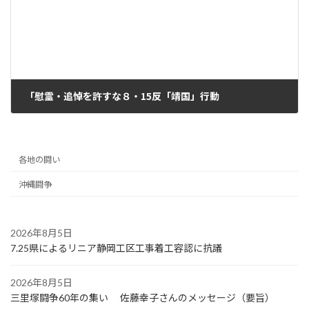
「慰霊・追悼を許すな８・15反「靖国」行動
2023年8月30日
各地の闘い
沖縄闘争
2026年8月5日
7.25県によるリニア静岡工区工事着工容認に抗議
2026年8月5日
三里塚闘争60年の集い 佐藤幸子さんのメッセージ（要旨）