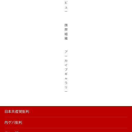
ビ
ュ
ー
国
際
組
織
ア
ー
カ
イ
ブ
ギ
ャ
ラ
リ
ー
日本共産党批判
内ゲバ批判