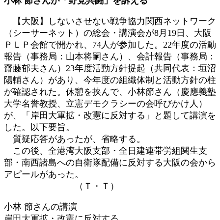
小林 節さんが「野党共闘」を訴える
新
日
【大阪】しないさせない戦争協力関西ネットワーク
時
（シーサーネット）の総会・講演会が8月19日、大阪
:
ＰＬＰ会館で開かれ、74人が参加した。22年度の活動
報告（事務局：山本将嗣さん）、会計報告（事務局：
齋藤郁夫さん）23年度活動方針提起（共同代表：垣沼
陽輔さん）があり、今年度の組織体制と活動方針の柱
が確認された。休憩を挟んで、小林節さん（慶應義塾
大学名誉教授、立憲デモクラシーの会呼びかけ人）
が、「岸田大軍拡・改憲に反対する」と題して講演を
した。以下要旨。
質疑応答があったが、省略する。
この後、全港湾大阪支部・全日建連帯労組関生支
部・南西諸島への自衛隊配備に反対する大阪の会から
アピールがあった。
（Ｔ・Ｔ）
小林 節さんの講演
岸田大軍拡・改憲に反対する