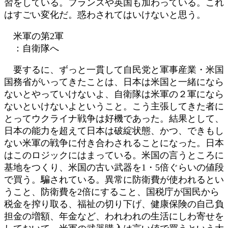
習をしている。フランスや英国も加わっている。これ
はすごい変化だ。惑わされてはいけないと思う。
米軍の第2軍
：自衛隊へ
要するに、ずっと一貫して自民党と軍事産業・米国
国務省がいってきたことは、日本は米国と一緒になら
ないとやっていけないよ、自衛隊は米軍の２軍になら
ないといけないよということ。こう主張してきた者に
とってウクライナ戦争は好機であった。結果として、
日本の能力を超えて日本は破綻状態、かつ、できもし
ない米軍の戦争に付き合わされることになった。日本
はこのロジックにはまっている。米国の言うところに
基地をつくり、米国の古い武器を1・5倍ぐらいの値段
で買う。騙されている。異常に防衛費が使われるとい
うこと、防衛費を2倍にすること、国税庁が国民から
税金を搾り取る、福祉の切り下げ、健康保険の自己負
担金の増額、年金など、われわれの生活にしわ寄せを