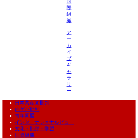
国
際
組
織
ア
ー
カ
イ
ブ
ギ
ャ
ラ
リ
ー
日本共産党批判
内ゲバ批判
青年同盟
インターナショナルビュー
文化・批評・学習
国際組織