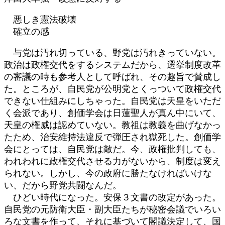
悪しき憲法破壊
確立の感
与党は汚れ切っている、野党は汚れきっていない。
政治は政権交代をするシステムだから、選挙制度改革
の審議の時も参考人として呼ばれ、その趣旨で賛成し
た。ところが、自民党が公明党とくっついて政権交代
できない仕組みにしちゃった。自民党は天皇をいただ
く会派であり、創価学会は日蓮聖人が真ん中にいて、
天皇の権威は認めていない。教祖は教義を曲げなかっ
たため、治安維持法違反で弾圧され獄死した。創価学
会にとっては、自民党は敵だ。今、政権批判しても、
われわれに政権交代させる力がないから、制度は変え
られない。しかし、今の政府に勝たなければいけな
い、だから野党共闘なんだ。
ひどい時代になった。安保３文書の改定があった。
自民党の元防衛大臣・副大臣たちが秘密会議でいろい
ろな文書を作って、それに基づいて閣議決定して、国