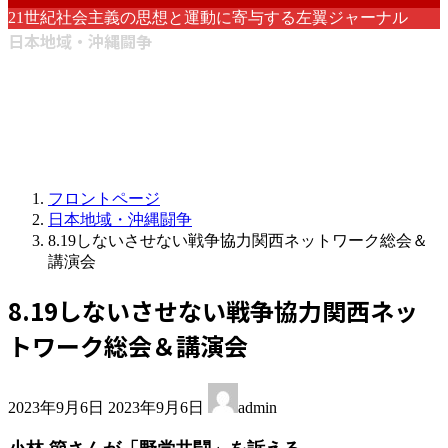
21世紀社会主義の思想と運動に寄与する左翼ジャーナル
日本地域・沖縄闘争
フロントページ
日本地域・沖縄闘争
8.19しないさせない戦争協力関西ネットワーク総会＆
講演会
8.19しないさせない戦争協力関西ネッ
トワーク総会＆講演会
最
2023年9月6日
2023年9月6日
admin
終
更