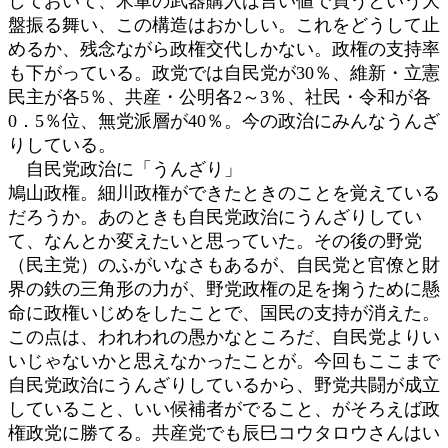
しておいて、米軍の武器購入は言い値で買うという大
盤振る舞い、この構造はおかしい。これをどうして止
めるか、残念ながら政権交代しかない。政権の支持率
も下がっている。政党では自民党が30％、維新・立憲
民主が各5％、共産・公明各2～3％、社民・令和が各
0．5％位、無党派層が40％。今の政治にみんなうんざ
りしている。
自民党政治に「うんざり」
鳩山政権。細川政権ができたときのことを覚えている
だろうか。あのときも自民党政治にうんざりしてい
て、なんとか変えたいと思っていた。その後の野党
（民主党）のふがいなさもあるが、自民党と官僚と財
界の鉄の三角形の力が、野党政権の足を掬うために懸
命に政権いじめをしたことで、国民の支持が消えた。
この点は、われわれの愚かなところだ、自民党よりい
いじゃないかと思えなかったことが。今回もここまで
自民党政治にうんざりしているから、野党共闘が成立
していること、いい候補者がでること、がそろえば政
権政党に勝てる。共産党でも辰巳コウタロウさんはい