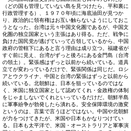
（どの国も管理していない島を見つけたら、平和裏に
行政管理する）、１９７０年頃に海底油田が見つか
り、政治的に領有権はお互い触らないようにしておこ
うとなった。台湾は元々中国文化圏であるが、中国文
化圏の独立国家という主張はあり得る。ただ、戦争に
負けた国民党が逃げていって占領しているから、中国
政府の管轄下にあると言う理由は成り立つ。福建省が
すぐ前に見え、台湾がずっと後ろにある金門島（台湾
の領土）。緊張感はずっと以前から続いている。道具
立てが変わっているだけで、緊張関係は同じだ。ロシ
アとウクライナ、中国と台湾の緊張はずっと以前から
続いている。北朝鮮は、日本を狙っているのではな
く、米国に独立国家として認めてくれ・金政権の体制
をじゃましないでくれといっているだけだ。朝鮮半島
に軍事紛争が勃発したら潰れる。安全保障環境の激変
というのは、言葉で言うほどではない。中国や北朝鮮
が力をつけてきたが、米国や日本もかなりつけてい
る。日本も太平洋で、米国・オーストラリアと軍事演