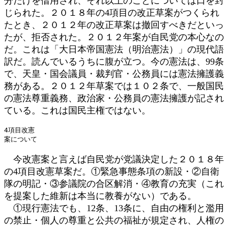
分だけを借用され、それ以上のことについては口を封
じられた。２０１８年の4項目の改正草案がつくられ
たとき、２０１２年の改正草案は撤回すべきだといっ
たが、拒否された。２０１２年案が自民党の本心なの
だ。これは「大日本帝国憲法（明治憲法）」の現代語
訳だ。読んでいるうちに腹が立つ。今の憲法は、99条
で、天皇・国会議員・裁判官・公務員には憲法擁護義
務がある。２０１２年草案では１０２条で、一般国民
の憲法尊重義務、政治家・公務員の憲法擁護が記され
ている。これは国民主権ではない。
4項目改憲

案について
今改憲案と言えば自民党が党議決定した２０１８年
の4項目改憲草案だ。①緊急事態条項の新設・②自衛
隊の明記・③参議院の合区解消・④教育の充実（これ
を提案した維新は本当に教養がない）である。
①現行憲法でも、12条、13条に、自由の権利と濫用
の禁止・個人の尊重と公共の福祉が規定され、人権の