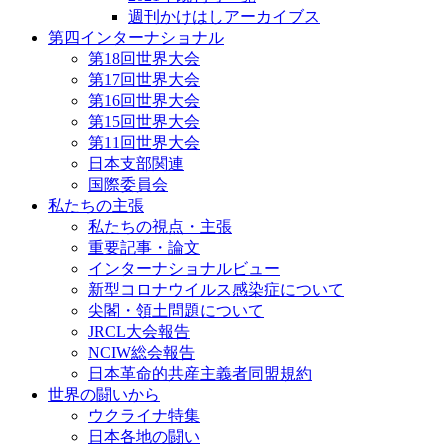
週刊かけはしアーカイブス
第四インターナショナル
第18回世界大会
第17回世界大会
第16回世界大会
第15回世界大会
第11回世界大会
日本支部関連
国際委員会
私たちの主張
私たちの視点・主張
重要記事・論文
インターナショナルビュー
新型コロナウイルス感染症について
尖閣・領土問題について
JRCL大会報告
NCIW総会報告
日本革命的共産主義者同盟規約
世界の闘いから
ウクライナ特集
日本各地の闘い