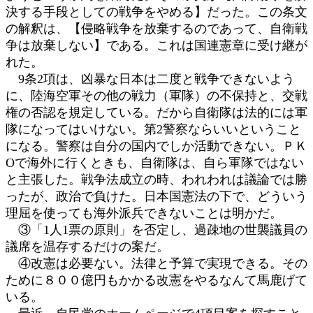
決する手段としての戦争をやめる】だった。この条文
の解釈は、【侵略戦争を放棄するのであって、自衛戦
争は放棄しない】である。これは国連憲章に受け継が
れた。
9条2項は、凶暴な日本は二度と戦争できないよう
に、陸海空軍その他の戦力（軍隊）の不保持と、交戦
権の否認を規定している。だから自衛隊は法的には軍
隊になってはいけない。第2警察ならいいということ
になる。警察は自分の国内でしか活動できない。ＰＫ
Оで海外に行くときも、自衛隊は、自ら軍隊ではない
と主張した。戦争法成立の時、われわれは議論では勝
ったが、政治で負けた。日本国憲法の下で、どういう
理屈を使っても海外派兵できないことは明かだ。
③「1人1票の原則」を否定し、過疎地の世襲議員の
議席を温存するだけの案だ。
④改憲は必要ない。法律と予算で実現できる。その
ために８００億円もかかる改憲をやるなんて馬鹿げて
いる。