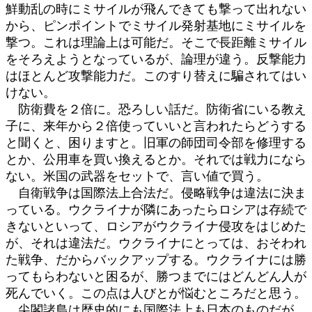
鮮動乱の時にミサイルが飛んできても撃って出れない
から、ピンポイントでミサイル発射基地にミサイルを
撃つ。これは理論上は可能だ。そこで長距離ミサイル
をそろえようとなっているが、論理が違う。反撃能力
はほとんど攻撃能力だ。このすり替えに騙されてはい
けない。
防衛費を２倍に。恐ろしい話だ。防衛省にいる教え
子に、来年から２倍使っていいと言われたらどうする
と聞くと、困りますと。旧軍の師団司令部を修理する
とか、公用車を買い換えるとか。それでは戦力になら
ない。米国の武器をセットで、言い値で買う。
自衛戦争は国際法上合法だ。侵略戦争は違法に決ま
っている。ウクライナが隣にあったらロシアは存続で
きないといって、ロシアがウクライナ侵攻をはじめた
が、それは違法だ。ウクライナにとっては、おそわれ
た戦争、だからバックアップする。ウクライナには勝
ってもらわないと困るが、勝つまでにはどんどん人が
死んでいく。この点は人びとが悩むところだと思う。
尖閣諸島は歴史的にも国際法上も日本のものだが