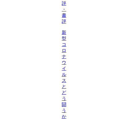
評
・
書
評
新
型
コ
ロ
ナ
ウ
イ
ル
ス
と
ど
う
闘
う
か