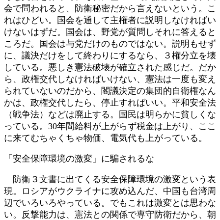
会で問われると、防衛秘密だから言えないという。こ
れはひどい。国会を通して主権者に説明しなければい
けないはずだ。国会は、野党が質問しそれに答えると
ころだ。国会は与党だけのものではない。説明もせず
に、議決だけをして終わりにするなら、３権分立を壊
している。悪しき憲法破壊が確立された感じだ。だか
ら、政権交代しなければいけない、憲法は一度も変え
られていないのだから、閣議決定の集団的自衛権なん
かは、政権交代したら、停止すればいい。平和安全法
（戦争法）などは廃止する。国民は明らかに貧しくな
っている。30年間給料が上がらず税金は上がり、ここ
に来てむちゃくちゃ物価、電気代も上がっている。
「安全保障環境の激変」に騙されるな
防衛３文書に出てくる安全保障環境の激変という表
現。ロシアがウクライナに攻め込んだ、中国も台湾周
辺でいろいろやっている。でもこれは激変とは思わな
い。反撃能力は、憲法との関係で専守防衛だから、朝