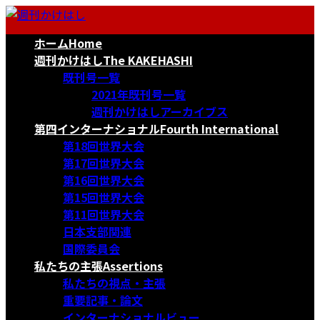
コ
ナ
ン
ビ
ホーム
Home
テ
ゲ
ン
ー
週刊かけはし
The KAKEHASHI
ツ
シ
既刊号一覧
へ
ョ
2021年既刊号一覧
ス
ン
週刊かけはしアーカイブス
キ
に
第四インターナショナル
Fourth International
ッ
移
第18回世界大会
プ
動
第17回世界大会
第16回世界大会
第15回世界大会
第11回世界大会
日本支部関連
国際委員会
私たちの主張
Assertions
私たちの視点・主張
重要記事・論文
インターナショナルビュー