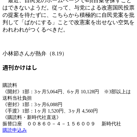
最近、自民党のホームページで4項目案を探すこと
はできないようだ。従って、与党による改憲国民投票
の提案を待たずに、こちらから積極的に自民党案を批
判して「ばかにする」ことで改憲案を出せない空気を
われわれがつくるべきだ。
小林節さんが熱弁（8.19）
週刊かけはし
購読料
《開封》1部：3ヶ月5,064円、6ヶ月 10,128円 ※3部以上は
送料当社負担
《密封》1部：3ヶ月6,088円
《手渡》1部：1ヶ月 1,520円、3ヶ月 4,560円
《購読料・新時代社直送》
振替口座 ００８６０－４－１５６００９ 新時代社
購読申込み