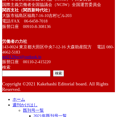
国際主義労働者全国協議会（NCIW）全国運営委員会
関西支社（関西新時代社）
大阪市福島区福島7-16-10吉村ビル203
電話/FAX 06-6458-7018
振替口座 00910-8-308136
労働者の力社
143-0024 東京都大田区中央7-12-16 大森助産院方 電話 080-
4662-5183
red2129oct@outlook.jp
振替口座 00110-2-415220
検索
検索
Copyright ©2021 Kakehashi Editorial board. All Rights
Reserved.
ホーム
週刊かけはし
既刊号一覧
2021年既刊号一覧