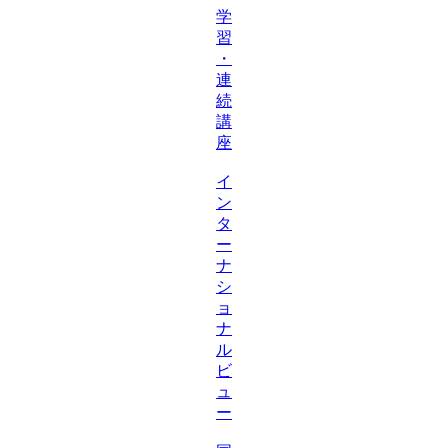
学
習
・
連
続
講
座
イ
ン
タ
ー
ナ
シ
ョ
ナ
ル
ビ
ュ
ー