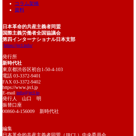
コラム架橋
資料
日本革命的共産主義者同盟
国際主義労働者全国協議会
第四インターナショナル日本支部
https://jrcl.info/
発行所
新時代社
東京都渋谷区初台1-50-4-103
電話 03-3372-9401
FAX 03-3372-9402
https://www.jrcl.jp
E-mail
info@jrcl.jp
発行人 山口 明
振替口座
00860-4-156009 新時代社
編集
日本革命的共産主義者同盟（JRCL）中央委員会