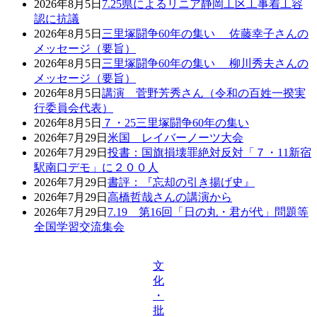
2026年8月5日
7.25県によるリニア静岡工区工事着工容
認に抗議
2026年8月5日
三里塚闘争60年の集い 佐藤幸子さんの
メッセージ（要旨）
2026年8月5日
三里塚闘争60年の集い 柳川秀夫さんの
メッセージ（要旨）
2026年8月5日
講演 菅野芳秀さん（令和の百姓一揆実
行委員会代表）
2026年8月5日
７・25三里塚闘争60年の集い
2026年7月29日
米国 レイバーノーツ大会
2026年7月29日
投書：国旗損壊罪絶対反対「７・11新宿
駅南口デモ」に２００人
2026年7月29日
書評：『忘却の引き揚げ史』
2026年7月29日
高橋哲哉さんの講演から
2026年7月29日
7.19 第16回「日の丸・君が代」問題等
全国学習交流集会
文
化
・
批