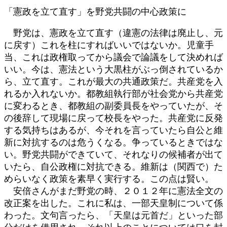
「憲政を立て直す」を野党共闘の中心政策に
野党は、憲政を立て直す（違憲の法律は廃止し、元
に戻す）これを柱にすればいいではないか。児童手
当、これは政権取ってから議会で論議をして決めれば
いい。今は、憲法という大黒柱がぶっ倒されているか
ら、立て直す。これが最大の共通政策だ。共産党を入
れるか入れないか。都教組執行部が社会党から共産党
に変わるとき、都教組の副委員長をやっていたが、そ
の後辞して現場に戻って校長をやった。共産党に反発
する気持ちはあるが、今それを言っていたら自公と維
新に対抗するのは危うくなる。争っているときではな
い。野党共闘ができていて、それなりの候補者が出て
いたら、自公政権に対抗できる。維新は（関西で）た
めらいなく政策を素早く実行する。この点は賢い。
安倍さんがまだ野党の時、２０１２年に憲法全文の
改正案を出した。これに私は、一部天皇制について係
わった。文句言ったら、「天皇は元首だ」といった部