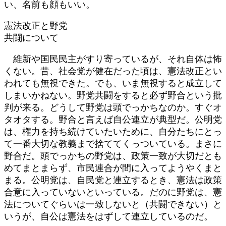
い、名前も顔もいい。
憲法改正と野党
共闘について
維新や国民民主がすり寄っているが、それ自体は怖
くない。昔、社会党が健在だった頃は、憲法改正とい
われても無視できた。でも、いま無視すると成立して
しまいかねない。野党共闘をすると必ず野合という批
判が来る。どうして野党は頭でっかちなのか。すぐオ
タオタする。野合と言えば自公連立が典型だ。公明党
は、権力を持ち続けていたいために、自分たちにとっ
て一番大切な教義まで捨ててくっついている。まさに
野合だ。頭でっかちの野党は、政策一致が大切だとも
めてまとまらず、市民連合が間に入ってようやくまと
まる。公明党は、自民党と連立するとき、憲法は政策
合意に入っていないといっている。だのに野党は、憲
法についてぐらいは一致しないと（共闘できない）と
いうが、自公は憲法をはずして連立しているのだ。