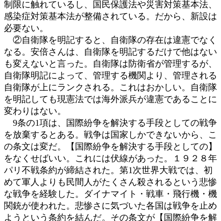
制限に触れているし、国民保護法や災害対策基本法、
感染症対策基本法が整備されている。だから、新設は
必要ない。
②自衛隊を明記すると、自衛隊の存在は違憲でなく
なる。安倍さんは、自衛隊を明記するだけで他はない
も変えないと言った。自衛隊は防衛省が管理するが、
自衛隊明記によって、管理する機関より、管理される
自衛隊が上にランクされる。これはおかしい。自衛隊
を明記しても現憲法では海外派兵が違憲であることに
変わりはない。
9条の1項は、国際紛争を解決する手段としての戦争
を放棄するとある。戦争は国家しかできないから、こ
の条文は変だ。【国際紛争を解決する手段としての】
をなくせばいい。これには伏線があった。１９２８年
パリ不戦条約が締結された。第1次世界大戦では、初
めて軍人よりも民間人がたくさん殺されるという悲惨
な戦争を経験した。ダイナマイト・戦車・飛行機・機
関銃が使われた。悲惨さに気づいた各国は戦争を止め
ようという条約を結んだ。その条文が【国際紛争を解