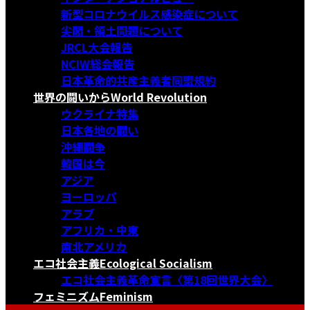
新型コロナウイルス感染症について
尖閣・領土問題について
JRCL大会報告
NCIW総会報告
日本革命的共産主義者同盟規約
世界の闘いから
World Revolution
ウクライナ特集
日本各地の闘い
沖縄闘争
韓国は今
アジア
ヨーロッパ
アラブ
アフリカ・中東
南北アメリカ
エコ社会主義
Ecological Socialism
エコ社会主義革命宣言〈第18回世界大会〉
フェミニズム
Feminism