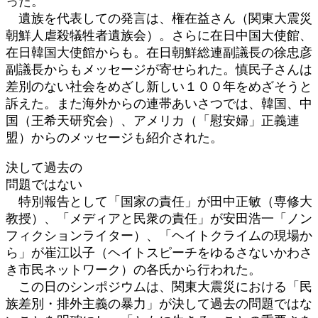
った。
遺族を代表しての発言は、権在益さん（関東大震災
朝鮮人虐殺犠牲者遺族会）。さらに在日中国大使館、
在日韓国大使館からも。在日朝鮮総連副議長の徐忠彦
副議長からもメッセージが寄せられた。慎民子さんは
差別のない社会をめざし新しい１００年をめざそうと
訴えた。また海外からの連帯あいさつでは、韓国、中
国（王希天研究会）、アメリカ（「慰安婦」正義連
盟）からのメッセージも紹介された。
決して過去の
問題ではない
特別報告として「国家の責任」が田中正敏（専修大
教授）、「メディアと民衆の責任」が安田浩一「ノン
フィクションライター）、「ヘイトクライムの現場か
ら」が崔江以子（ヘイトスピーチをゆるさないかわさ
き市民ネットワーク）の各氏から行われた。
この日のシンポジウムは、関東大震災における「民
族差別・排外主義の暴力」が決して過去の問題ではな