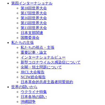
第四インターナショナル
第18回世界大会
第17回世界大会
第16回世界大会
第15回世界大会
第11回世界大会
日本支部関連
国際委員会
私たちの主張
私たちの視点・主張
重要記事・論文
インターナショナルビュー
新型コロナウイルス感染症について
尖閣・領土問題について
JRCL大会報告
NCIW総会報告
日本革命的共産主義者同盟規約
世界の闘いから
ウクライナ特集
日本各地の闘い
沖縄闘争