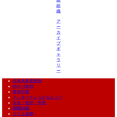
際
組
織
ア
ー
カ
イ
ブ
ギ
ャ
ラ
リ
ー
日本共産党批判
内ゲバ批判
青年同盟
インターナショナルビュー
文化・批評・学習
国際組織
コラム架橋