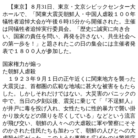
日
【東京】８月31日、東京・文京シビックセンター大
時
ホールで、「関東大震災朝鮮人・中国人虐殺１００年
:
犠牲者追悼大会が午後６時15分から開催された。主催
は同犠牲者追悼実行委員会。「歴史に誠実に向き合
い、国家の責任を問い、再発を許さない、共生社会へ
の第一歩を！」と題されたこの日の集会には主催者発
表で１８００人が参加した。
国家権力が煽っ
た朝鮮人虐殺
１９２３年９月１日の正午近くに関東地方を襲った
大震災は、首都圏の広範な地域に甚大な被害をもたら
した。しかしそれだけではない。大災害のパニックの
中で、当日の夕刻以後、震災に乗じて「『不逞鮮人』
が井戸に毒を投げ入れ、女性たちに性的暴力で襲い掛
かり放火などの限りを尽くしている」などという流言
が飛び交い、朝鮮の人々への大虐殺に軍や警察にそそ
のかされた住民たちも加わって、朝鮮の人びとへの大
虐殺が広がった。このような事態を広げたのは警視庁