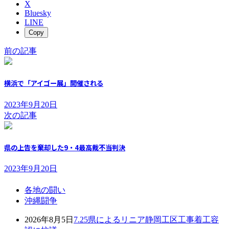
X
Bluesky
LINE
Copy
前の記事
横浜で「アイゴー展」開催される
2023年9月20日
次の記事
県の上告を棄却した9・4最高裁不当判決
2023年9月20日
各地の闘い
沖縄闘争
2026年8月5日
7.25県によるリニア静岡工区工事着工容