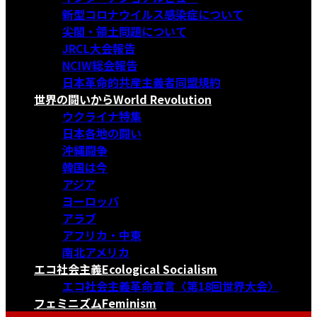
新型コロナウイルス感染症について
尖閣・領土問題について
JRCL大会報告
NCIW総会報告
日本革命的共産主義者同盟規約
世界の闘いから
World Revolution
ウクライナ特集
日本各地の闘い
沖縄闘争
韓国は今
アジア
ヨーロッパ
アラブ
アフリカ・中東
南北アメリカ
エコ社会主義
Ecological Socialism
エコ社会主義革命宣言〈第18回世界大会〉
フェミニズム
Feminism