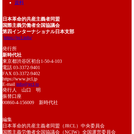
資料
日本革命的共産主義者同盟
国際主義労働者全国協議会
第四インターナショナル日本支部
https://jrcl.info/
発行所
新時代社
東京都渋谷区初台1-50-4-103
電話 03-3372-9401
FAX 03-3372-9402
https://www.jrcl.jp
E-mail
info@jrcl.jp
発行人 山口 明
振替口座
00860-4-156009 新時代社
編集
日本革命的共産主義者同盟（JRCL）中央委員会
国際主義労働者全国協議会（NCIW）全国運営委員会