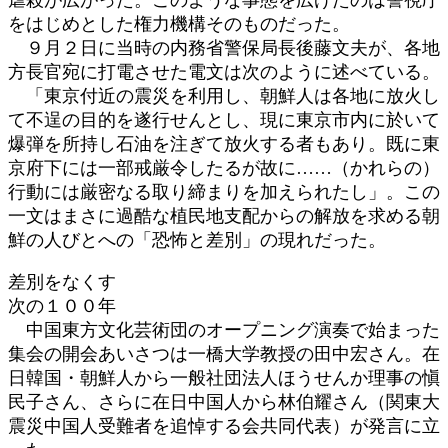
をはじめとした権力機構そのものだった。
９月２日に当時の内務省警保局長後藤文夫が、各地
方長官宛に打電させた電文は次のように述べている。
「東京付近の震災を利用し、朝鮮人は各地に放火し
て不逞の目的を遂行せんとし、現に東京市内に於いて
爆弾を所持し石油を注ぎて放火する者もあり。既に東
京府下には一部戒厳令したるが故に……（かれらの）
行動には厳密なる取り締まりを加えられたし」。この
一文はまさに過酷な植民地支配からの解放を求める朝
鮮の人びとへの「恐怖と差別」の現れだった。
差別をなくす
次の１００年
中国東方文化芸術団のオープニング演奏で始まった
集会の開会あいさつは一橋大学教授の田中宏さん。在
日韓国・朝鮮人から一般社団法人ほうせんか理事の愼
民子さん、さらに在日中国人から林伯耀さん（関東大
震災中国人受難者を追悼する会共同代表）が発言に立