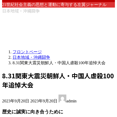
21世紀社会主義の思想と運動に寄与する左翼ジャーナル
日本地域・沖縄闘争
フロントページ
日本地域・沖縄闘争
8.31関東大震災朝鮮人・中国人虐殺100年追悼大会
8.31関東大震災朝鮮人・中国人虐殺100
年追悼大会
最
2023年9月20日
2023年9月20日
admin
終
更
歴史に誠実に向き合うために
新