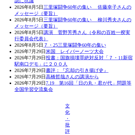
認に抗議
2026年8月5日
三里塚闘争60年の集い 佐藤幸子さんの
メッセージ（要旨）
2026年8月5日
三里塚闘争60年の集い 柳川秀夫さんの
メッセージ（要旨）
2026年8月5日
講演 菅野芳秀さん（令和の百姓一揆実
行委員会代表）
2026年8月5日
７・25三里塚闘争60年の集い
2026年7月29日
米国 レイバーノーツ大会
2026年7月29日
投書：国旗損壊罪絶対反対「７・11新宿
駅南口デモ」に２００人
2026年7月29日
書評：『忘却の引き揚げ史』
2026年7月29日
高橋哲哉さんの講演から
2026年7月29日
7.19 第16回「日の丸・君が代」問題等
全国学習交流集会
文
化
・
批
評