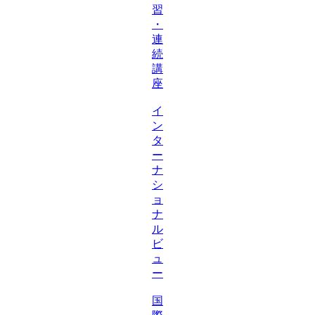
習
・
連
続
講
座
イ
ン
タ
ー
ナ
シ
ョ
ナ
ル
ビ
ュ
ー
国