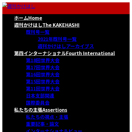
コ
ナ
ン
ビ
ホーム
Home
テ
ゲ
ン
ー
週刊かけはし
The KAKEHASHI
ツ
シ
既刊号一覧
へ
ョ
2021年既刊号一覧
ス
ン
週刊かけはしアーカイブス
キ
に
第四インターナショナル
Fourth International
ッ
移
第18回世界大会
プ
動
第17回世界大会
第16回世界大会
第15回世界大会
第11回世界大会
日本支部関連
国際委員会
私たちの主張
Assertions
私たちの視点・主張
重要記事・論文
インターナショナルビュー