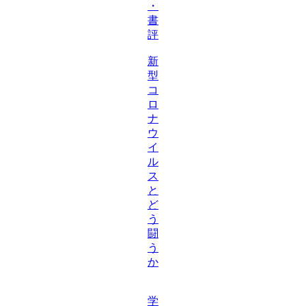
・
書
評
新
型
コ
ロ
ナ
ウ
イ
ル
ス
と
ど
う
闘
う
か
学