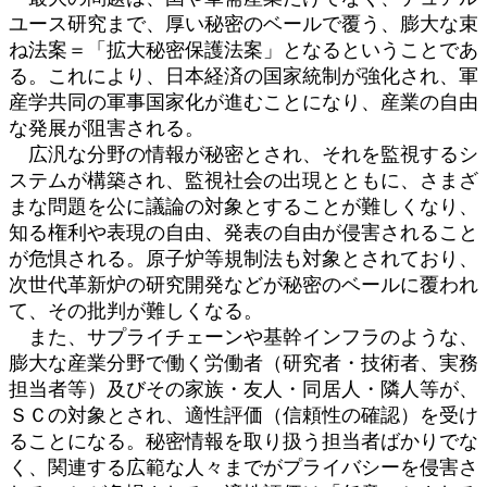
ユース研究まで、厚い秘密のベールで覆う、膨大な束
ね法案＝「拡大秘密保護法案」となるということであ
る。これにより、日本経済の国家統制が強化され、軍
産学共同の軍事国家化が進むことになり、産業の自由
な発展が阻害される。
広汎な分野の情報が秘密とされ、それを監視するシ
ステムが構築され、監視社会の出現とともに、さまざ
まな問題を公に議論の対象とすることが難しくなり、
知る権利や表現の自由、発表の自由が侵害されること
が危惧される。原子炉等規制法も対象とされており、
次世代革新炉の研究開発などが秘密のベールに覆われ
て、その批判が難しくなる。
また、サプライチェーンや基幹インフラのような、
膨大な産業分野で働く労働者（研究者・技術者、実務
担当者等）及びその家族・友人・同居人・隣人等が、
ＳＣの対象とされ、適性評価（信頼性の確認）を受け
ることになる。秘密情報を取り扱う担当者ばかりでな
く、関連する広範な人々までがプライバシーを侵害さ