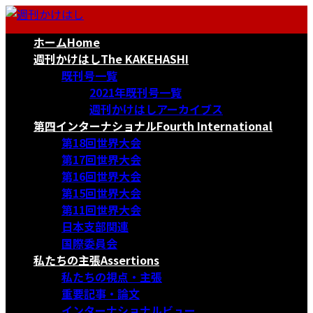
コ
ナ
ン
ビ
ホーム
Home
テ
ゲ
ン
ー
週刊かけはし
The KAKEHASHI
ツ
シ
既刊号一覧
へ
ョ
2021年既刊号一覧
ス
ン
週刊かけはしアーカイブス
キ
に
第四インターナショナル
Fourth International
ッ
移
第18回世界大会
プ
動
第17回世界大会
第16回世界大会
第15回世界大会
第11回世界大会
日本支部関連
国際委員会
私たちの主張
Assertions
私たちの視点・主張
重要記事・論文
インターナショナルビュー