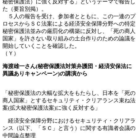
秘密保護法）に強く反対する」というテーマで報告し
た（要旨別掲）。
５人の報告を受け、参加者とともに、この一連のプ
ロセスからＳＣ法案による経済安全保障分野への特定
秘密保護法並みの厳罰化の構築に反対し、「死の商人
国家」を許さない取り組みの土台作りのための論議を
開始していくことを確認した。
（Ｙ）
海渡雄一さん(秘密保護法対策弁護団・経済安保法に
異議ありキャンペーン)の講演から
「秘密保護法の大幅な拡大をもたらし、日本を「死の
商人国家」とするセキュリティ・クリアランス束ね法
案(拡大秘密保護法案)に強く反対する」
経済安全保障分野におけるセキュリティ・クリアラ
ンス（以下、「ＳＣ」と言う）に関する有識者会議の
中間論点整理