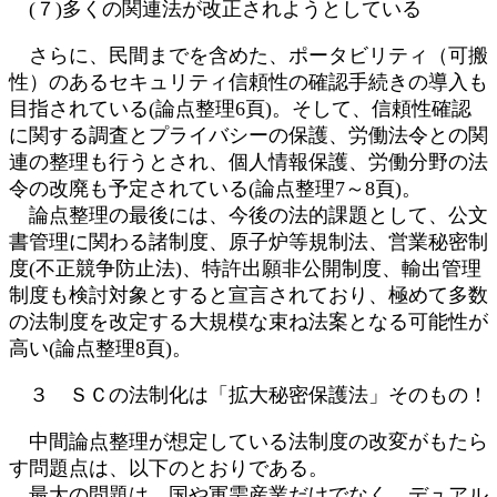
(７)多くの関連法が改正されようとしている
さらに、民間までを含めた、ポータビリティ（可搬
性）のあるセキュリティ信頼性の確認手続きの導入も
目指されている(論点整理6頁)。そして、信頼性確認
に関する調査とプライバシーの保護、労働法令との関
連の整理も行うとされ、個人情報保護、労働分野の法
令の改廃も予定されている(論点整理7～8頁)。
論点整理の最後には、今後の法的課題として、公文
書管理に関わる諸制度、原子炉等規制法、営業秘密制
度(不正競争防止法)、特許出願非公開制度、輸出管理
制度も検討対象とすると宣言されており、極めて多数
の法制度を改定する大規模な束ね法案となる可能性が
高い(論点整理8頁)。
３ ＳＣの法制化は「拡大秘密保護法」そのもの！
中間論点整理が想定している法制度の改変がもたら
す問題点は、以下のとおりである。
最大の問題は、国や軍需産業だけでなく、デュアル