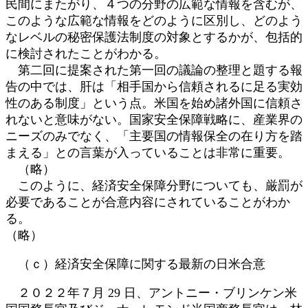
民間にまたがり、４つの分野の広範な情報を含むが、
このような広範な情報をどのように区別し、どのよう
なレベルの秘密保護法制度の対象とするかが、包括的
に検討されたことがわかる。
第二回に提案された第一回の議論の整理と題する報
告の中では、肝は「相手国から信頼されるに足る実効
性のある制度」という点。米国を始め諸外国に信頼さ
れないと意味がない。国家安全保障戦略に、産業界の
ニーズのみでなく、「主要国の情報保全の在り方を踏
まえる」との言葉が入っていることは非常に重要。
（略）
このように、経済安全保障分野についても、厳罰が
必要であることが合意内容にされていることがわか
る。
（略）
（ｃ）経済安全保障に関する最新の日米合意
２０２２年７月 29 日、アントニー・ブリンケン米