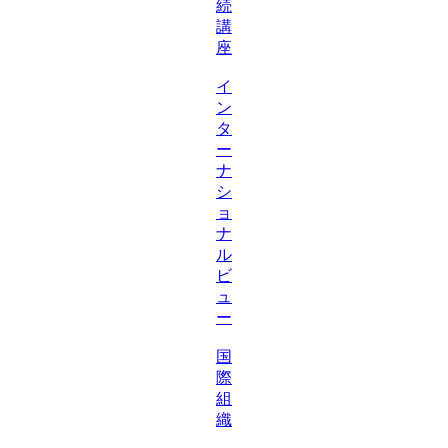
続
講
座
イ
ン
タ
ー
ナ
シ
ョ
ナ
ル
ビ
ュ
ー
国
際
組
織