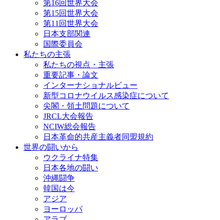
第16回世界大会
第15回世界大会
第11回世界大会
日本支部関連
国際委員会
私たちの主張
私たちの視点・主張
重要記事・論文
インターナショナルビュー
新型コロナウイルス感染症について
尖閣・領土問題について
JRCL大会報告
NCIW総会報告
日本革命的共産主義者同盟規約
世界の闘いから
ウクライナ特集
日本各地の闘い
沖縄闘争
韓国は今
アジア
ヨーロッパ
アラブ