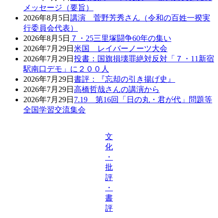
メッセージ（要旨）
2026年8月5日
講演 菅野芳秀さん（令和の百姓一揆実
行委員会代表）
2026年8月5日
７・25三里塚闘争60年の集い
2026年7月29日
米国 レイバーノーツ大会
2026年7月29日
投書：国旗損壊罪絶対反対「７・11新宿
駅南口デモ」に２００人
2026年7月29日
書評：『忘却の引き揚げ史』
2026年7月29日
高橋哲哉さんの講演から
2026年7月29日
7.19 第16回「日の丸・君が代」問題等
全国学習交流集会
文
化
・
批
評
・
書
評