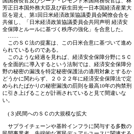
国国務長官及びジーナ・レモンド米国商務長官は、林
芳正日本国外務大臣及び萩生田光一日本国経済産業大
臣を迎え、第1回日米経済政策協議委員会閣僚会合を
共催し、「日米経済政策協議委員会共同声明 経済安
全保障とルールに基づく秩序の強化」を合意した。
……
このＳＣ法の提案は、この日米合意に基づいて進め
られているものである。
このような経過を見れば、経済安全保障分野にＳＣ
を全面的に導入するという法制では、経済安全保障分
野の秘密の漏洩を特定秘密保護法の適用対象とするか
どうかに関わらず、２０２２年に経済安全保障法で定
められたばかりの秘密漏洩の罰則を最高10年の拘禁刑
に引き上げることが計画されていると見て間違いな
い。
(３)民間へのＳＣの大規模な拡大
サプライチェーンや基幹インフラに関与する多数の
民間事業者、先端的な軍民デュアルユースに関連する