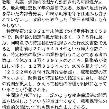
教唆・共謀・煽動の段階から処罰される可能性があ
る。最高刑は懲役10年の厳罰である。政府の違法行為
を暴いた内部告発者、市民活動家を守る仕組みも含ま
れていないし、政府から独立した「第三者機関」も存
在しない。
特定秘密の２０２１年末時点での指定件数は６５９
件で、防衛省の指定件数が最も多く、３７５件に及
ぶ。同時点での特定秘密が記録された行政文書数で見
ると、防衛省は２０万５４５４件という膨大な数に上
る。特定秘密の取扱いの業務を行うことができる者の
数は、全体が１３万４２９７人のところ、防衛省が突
出して多く、１２万３２３４人で、90％を超えている
（２０２２年６月付け政府報告参照）。秘密指定の基
準を示さず、防衛省が特定秘密の指定を乱発し、秘密
の範囲が拡大し、かえって秘密の管理が困難になって
いることが予想される。
中間論点整理では、上記のような秘密保護法の問題
点を払拭しようという視点は全くなく、秘密保護法の
構造的欠陥はいずれも残されたままである。