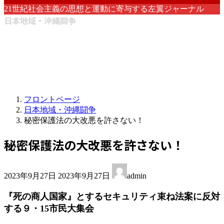
21世紀社会主義の思想と運動に寄与する左翼ジャーナル
日本地域・沖縄闘争
フロントページ
日本地域・沖縄闘争
秘密保護法の大改悪を許さない！
秘密保護法の大改悪を許さない！
最
2023年9月27日
2023年9月27日
admin
終
更
『死の商人国家』とするセキュリティ束ね法案に反対
新
する９・15市民大集会
日
時