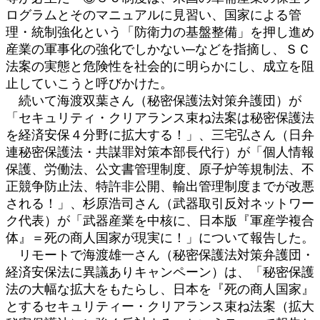
ログラムとそのマニュアルに見習い、国家による管
理・統制強化という「防衛力の基盤整備」を押し進め
産業の軍事化の強化でしかない─などを指摘し、ＳＣ
法案の実態と危険性を社会的に明らかにし、成立を阻
止していこうと呼びかけた。
続いて海渡双葉さん（秘密保護法対策弁護団）が
「セキュリティ・クリアランス束ね法案は秘密保護法
を経済安保４分野に拡大する！」、三宅弘さん（日弁
連秘密保護法・共謀罪対策本部長代行）が「個人情報
保護、労働法、公文書管理制度、原子炉等規制法、不
正競争防止法、特許非公開、輸出管理制度までが改悪
される！」、杉原浩司さん（武器取引反対ネットワー
ク代表）が「武器産業を中核に、日本版『軍産学複合
体』＝死の商人国家が現実に！」について報告した。
リモートで海渡雄一さん（秘密保護法対策弁護団・
経済安保法に異議ありキャンペーン）は、「秘密保護
法の大幅な拡大をもたらし、日本を『死の商人国家』
とするセキュリティー・クリアランス束ね法案（拡大