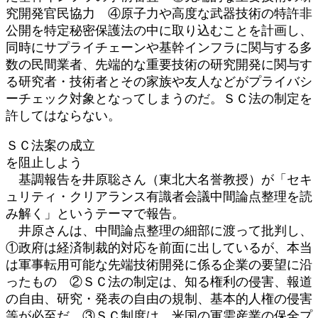
究開発官民協力 ④原子力や高度な武器技術の特許非
公開を特定秘密保護法の中に取り込むことを計画し、
同時にサプライチェーンや基幹インフラに関与する多
数の民間業者、先端的な重要技術の研究開発に関与す
る研究者・技術者とその家族や友人などがプライバシ
ーチェック対象となってしまうのだ。ＳＣ法の制定を
許してはならない。
ＳＣ法案の成立
を阻止しよう
基調報告を井原聡さん（東北大名誉教授）が「セキ
ュリティ・クリアランス有識者会議中間論点整理を読
み解く」というテーマで報告。
井原さんは、中間論点整理の細部に渡って批判し、
①政府は経済制裁的対応を前面に出しているが、本当
は軍事転用可能な先端技術開発に係る企業の要望に沿
ったもの ②ＳＣ法の制定は、知る権利の侵害、報道
の自由、研究・発表の自由の規制、基本的人権の侵害
等が必至だ ③ＳＣ制度は、米国の軍需産業の保全プ