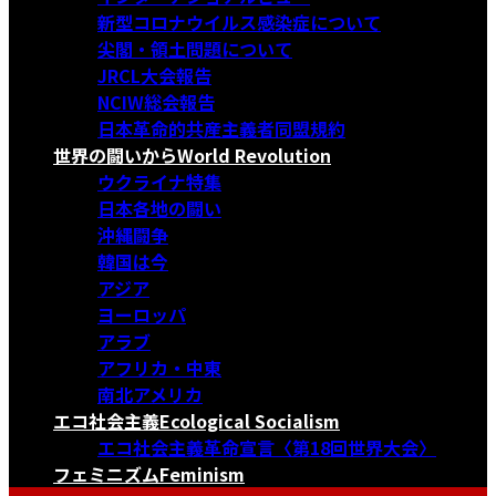
新型コロナウイルス感染症について
尖閣・領土問題について
JRCL大会報告
NCIW総会報告
日本革命的共産主義者同盟規約
世界の闘いから
World Revolution
ウクライナ特集
日本各地の闘い
沖縄闘争
韓国は今
アジア
ヨーロッパ
アラブ
アフリカ・中東
南北アメリカ
エコ社会主義
Ecological Socialism
エコ社会主義革命宣言〈第18回世界大会〉
フェミニズム
Feminism