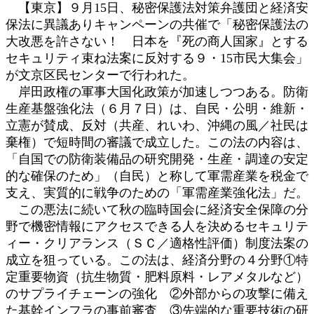
【東京】９月15日、秘密保護法対策弁護団と経済安
:
保法に異議ありキャンペーンの共催で「秘密保護法の
大改悪を許さない！ 日本を『死の商人国家』とする
セキュリティ束ね法案に反対する９・15市民大集会」
が文京区民センターで行われた。
岸田政権の軍事大国化政策が加速しつつある。防衛
生産基盤強化法（６月７日）は、自民・公明・維新・
立憲が賛成、反対（共産、れいわ、沖縄の風／社民は
棄権）で短時間の審議で成立した。この法の内容は、
「自国での防衛装備品の研究開発・生産・調達の安定
的な確保のため」（自民）と称して軍需産業を税金で
支え、実質的に戦争のための「軍需産業強化法」だ。
この悪法に続いて秋の臨時国会に経済安全保障の分
野で機密情報にアクセスできる人を決めるセキュリテ
ィー・クリアランス（ＳＣ／適格性評価）制度法案の
成立を狙っている。この法は、経済分野の４分野①特
定重要物資（抗生物質・肥料原料・レアメタルなど）
のサプライチェーンの強化 ②外部からの攻撃に備え
た基幹インフラの事前審査 ③先端的な重要技術の研