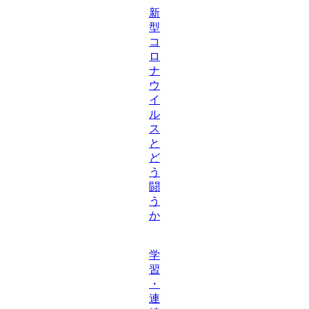
新
型
コ
ロ
ナ
ウ
イ
ル
ス
と
ど
う
闘
う
か
学
習
・
連