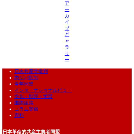
ア
ー
カ
イ
ブ
ギ
ャ
ラ
リ
ー
日本共産党批判
内ゲバ批判
青年同盟
インターナショナルビュー
文化・批評・学習
国際組織
コラム架橋
資料
日本革命的共産主義者同盟