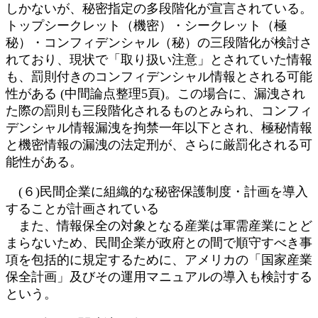
しかないが、秘密指定の多段階化が宣言されている。
トップシークレット（機密）・シークレット（極
秘）・コンフィデンシャル（秘）の三段階化が検討さ
れており、現状で「取り扱い注意」とされていた情報
も、罰則付きのコンフィデンシャル情報とされる可能
性がある (中間論点整理5頁)。この場合に、漏洩され
た際の罰則も三段階化されるものとみられ、コンフィ
デンシャル情報漏洩を拘禁一年以下とされ、極秘情報
と機密情報の漏洩の法定刑が、さらに厳罰化される可
能性がある。
(６)民間企業に組織的な秘密保護制度・計画を導入
することが計画されている
また、情報保全の対象となる産業は軍需産業にとど
まらないため、民間企業が政府との間で順守すべき事
項を包括的に規定するために、アメリカの「国家産業
保全計画」及びその運用マニュアルの導入も検討する
という。