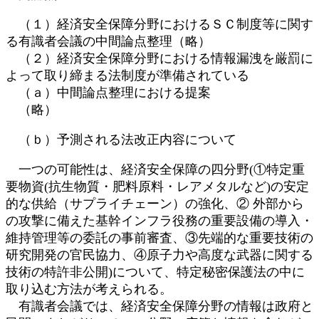
（１）経済安全保障分野におけるＳＣ制度等に関す
る有識者会議の中間論点整理（略）
（２）経済安全保障分野における情報漏洩を厳罰に
よって取り締まる法制度が準備されている
（ａ）中間論点整理における提案
（略）
（ｂ）予測される法改正内容について
一つの可能性は、経済安全保障の四分野(①特定重
要物資(抗生物質・肥料原料・レアメタルなど)の安定
的な供給（サプライチェーン）の強化、② 外部から
の攻撃に備えた基幹インフラ役務の重要設備の導入・
維持管理等の委託の事前審査、③先端的な重要技術の
研究開発の官民協力、④原子力や高度な武器に関する
技術の特許非公開)について、特定秘密保護法の中に
取り込む方法が考えられる。
有識者会議では、経済安全保障分野の情報は政府と