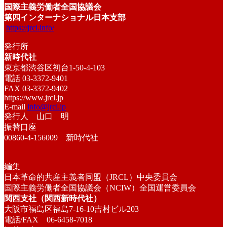
国際主義労働者全国協議会
第四インターナショナル日本支部
https://jrcl.info/
発行所
新時代社
東京都渋谷区初台1-50-4-103
電話 03-3372-9401
FAX 03-3372-9402
https://www.jrcl.jp
E-mail
info@jrcl.jp
発行人 山口 明
振替口座
00860-4-156009 新時代社
編集
日本革命的共産主義者同盟（JRCL）中央委員会
国際主義労働者全国協議会（NCIW）全国運営委員会
関西支社（関西新時代社）
大阪市福島区福島7-16-10吉村ビル203
電話/FAX 06-6458-7018