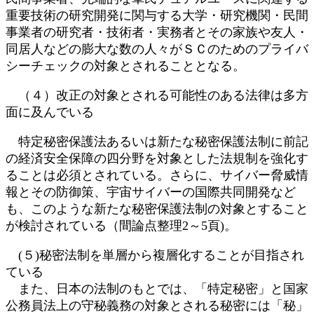
重要技術の研究開発に関与する大学・研究機関・民間
事業者の研究者・技術者・実務者とその家族や友人・
同居人などの膨大な数の人々がＳＣのためのプライバ
シーチェックの対象とされることとなる。
（４）改正の対象とされる可能性のある法律は多方
面に及んでいる
特定秘密保護法あるいは新たな秘密保護法制に前記
の経済安全保障の四分野を対象とした法規制を強化す
ることは必須とされている。さらに、サイバー脅威情
報とその防御策、宇宙サイバーの国際共同開発など
も、このような新たな秘密保護法制の対象とすること
が検討されている（間論点整理2～5頁)。
(５)秘密法制を単層から複層化することが目指され
ている
また、日本の法制のもとでは、「特定秘密」と国家
公務員法上の守秘義務の対象とされる秘密には「秘」