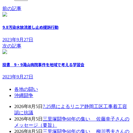
前の記事
9.8汚染水放流差し止め提訴行動
2023年9月27日
次の記事
投書 9・9滝山病院事件を地域で考える学習会
2023年9月27日
各地の闘い
沖縄闘争
2026年8月5日
7.25県によるリニア静岡工区工事着工容
認に抗議
2026年8月5日
三里塚闘争60年の集い 佐藤幸子さんの
メッセージ（要旨）
2026年8月5日
三里塚闘争60年の集い 柳川秀夫さんの