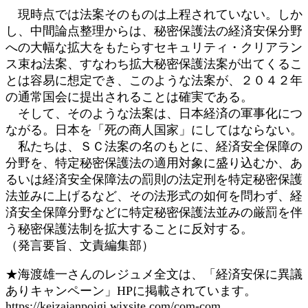
現時点では法案そのものは上程されていない。しか
し、中間論点整理からは、秘密保護法の経済安保分野
への大幅な拡大をもたらすセキュリティ・クリアラン
ス束ね法案、すなわち拡大秘密保護法案が出てくるこ
とは容易に想定でき、このような法案が、２０４２年
の通常国会に提出されることは確実である。
そして、そのような法案は、日本経済の軍事化につ
ながる。日本を「死の商人国家」にしてはならない。
私たちは、ＳＣ法案の名のもとに、経済安全保障の
分野を、特定秘密保護法の適用対象に盛り込むか、あ
るいは経済安全保障法の罰則の法定刑を特定秘密保護
法並みに上げるなど、その法形式の如何を問わず、経
済安全保障分野などに特定秘密保護法並みの厳罰を伴
う秘密保護法制を拡大することに反対する。
（発言要旨、文責編集部）
★海渡雄一さんのレジュメ全文は、「経済安保に異議
ありキャンペーン」HPに掲載されています。
https://keizaianpoigi.wixsite.com/com-com