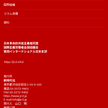
国際組織
コラム架橋
資料
日本革命的共産主義者同盟
国際主義労働者全国協議会
第四インターナショナル日本支部
https://jrcl.info/
発行所
新時代社
東京都渋谷区初台1-50-4-103
電話 03-3372-9401
FAX 03-3372-9402
https://www.jrcl.jp
E-mail
info@jrcl.jp
発行人 山口 明
振替口座