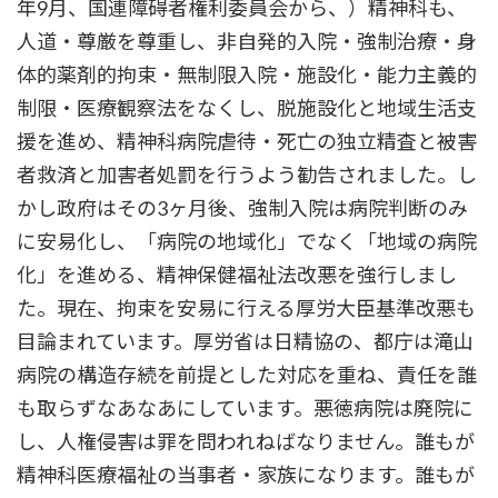
年9月、国連障碍者権利委員会から、）精神科も、
人道・尊厳を尊重し、非自発的入院・強制治療・身
体的薬剤的拘束・無制限入院・施設化・能力主義的
制限・医療観察法をなくし、脱施設化と地域生活支
援を進め、精神科病院虐待・死亡の独立精査と被害
者救済と加害者処罰を行うよう勧告されました。し
かし政府はその3ヶ月後、強制入院は病院判断のみ
に安易化し、「病院の地域化」でなく「地域の病院
化」を進める、精神保健福祉法改悪を強行しまし
た。現在、拘束を安易に行える厚労大臣基準改悪も
目論まれています。厚労省は日精協の、都庁は滝山
病院の構造存続を前提とした対応を重ね、責任を誰
も取らずなあなあにしています。悪徳病院は廃院に
し、人権侵害は罪を問われねばなりません。誰もが
精神科医療福祉の当事者・家族になります。誰もが