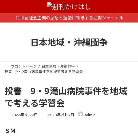
コ
ナ
ン
ビ
テ
ゲ
21世紀社会主義の思想と運動に寄与する左翼ジャーナル
ン
ー
ツ
シ
へ
ョ
日本地域・沖縄闘争
ス
ン
キ
に
ッ
移
プ
動
フロントページ
日本地域・沖縄闘争
投書 9・9滝山病院事件を地域で考える学習会
投書 9・9滝山病院事件を地域
で考える学習会
最
2023年9月27日
2023年9月27日
admin
終
更
ＳＭ
新
日