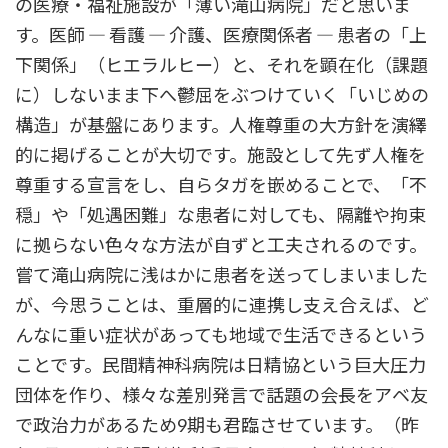
の医療・福祉施設が「薄い滝山病院」だと思いま
す。医師 ― 看護 ― 介護、医療関係者 ― 患者の「上
下関係」（ヒエラルヒー）と、それを顕在化（課題
に）しないまま下へ鬱屈をぶつけていく「いじめの
構造」が基盤にあります。人権尊重の大方針を演繹
的に掲げることが大切です。施設として先ず人権を
尊重する宣言をし、自らタガを嵌めることで、「不
穏」や「処遇困難」な患者に対しても、隔離や拘束
に拠らない色々な方法が自ずと工夫されるのです。
嘗て滝山病院に浅はかに患者を送ってしまいました
が、今思うことは、重層的に連携し支え合えば、ど
んなに重い症状があっても地域で生活できるという
ことです。民間精神科病院は日精協という巨大圧力
団体を作り、様々な差別発言で話題の会長をアベ友
で政治力があるため9期も君臨させています。（昨