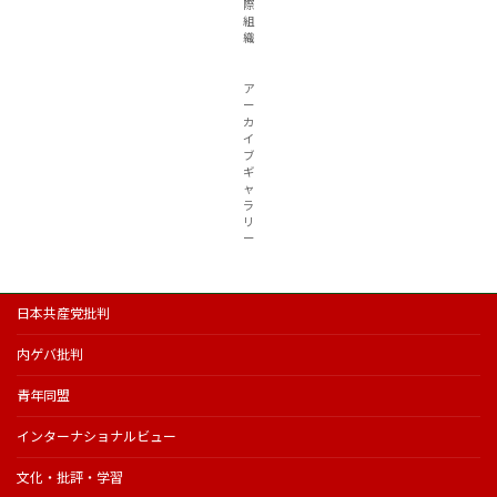
際
組
織
ア
ー
カ
イ
ブ
ギ
ャ
ラ
リ
ー
日本共産党批判
内ゲバ批判
青年同盟
インターナショナルビュー
文化・批評・学習