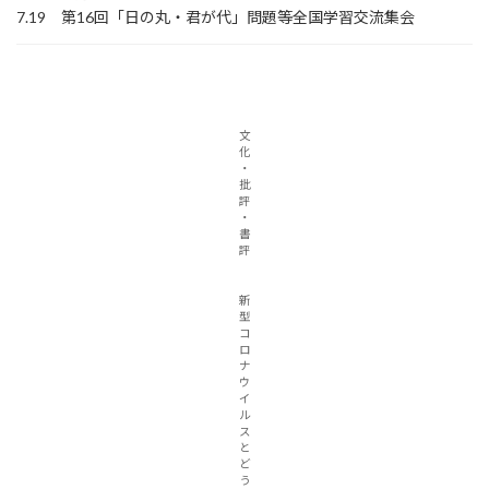
7.19 第16回「日の丸・君が代」問題等全国学習交流集会
文
化
・
批
評
・
書
評
新
型
コ
ロ
ナ
ウ
イ
ル
ス
と
ど
う