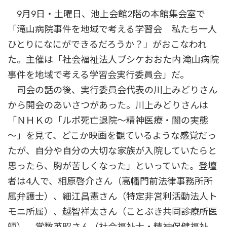
時
9月9日・土曜日、池上会館2階の本館集会室で
:
「滝山病院事件を地域で考える学習会 私たち一人
ひとりになにができるだろうか？」がおこなわれ
た。主催は「社会福祉法人プシケおおた内 滝山病院
事件を地域で考える学習会実行委員会」だ。
司会の話の後、実行委員会代表の川上みどりさん
から開会のあいさつがあった。川上みどりさんは
「ＮＨＫの「ルポ死亡退院～精神医療・闇の実態
～」を見て、どこか映画を観ているような感覚だっ
たが、自分や自分の大切な家族が入院していたらと
思ったら、胸が苦しくなった」といっていた。登壇
者は4人で、相原啓介さん（高幡門前法律事務所所
属弁護士）、細江昌憲さん（特定非営利活動法人ト
モニ所属）、越智祥太さん（ことぶき共同診療所医
師）、常数英昭さん（社会福祉士・精神保健福祉