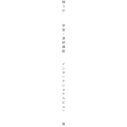
闘
う
か
学
習
・
連
続
講
座
イ
ン
タ
ー
ナ
シ
ョ
ナ
ル
ビ
ュ
ー
国