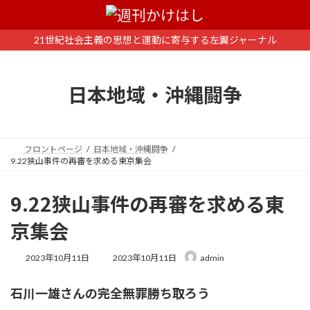
コ
ナ
ン
ビ
テ
ゲ
21世紀社会主義の思想と運動に寄与する左翼ジャーナル
ン
ー
ツ
シ
へ
ョ
日本地域・沖縄闘争
ス
ン
キ
に
ッ
移
プ
動
フロントページ
日本地域・沖縄闘争
9.22狭山事件の再審を求める東京集会
9.22狭山事件の再審を求める東
京集会
最
2023年10月11日
2023年10月11日
admin
終
更
石川一雄さんの完全無罪勝ち取ろう
新
日