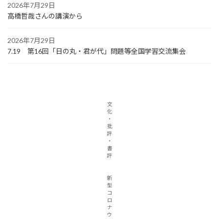
2026年7月29日
高橋哲哉さんの講演から
2026年7月29日
7.19 第16回「日の丸・君が代」問題等全国学習交流集会
文
化
・
批
評
・
書
評
新
型
コ
ロ
ナ
ウ