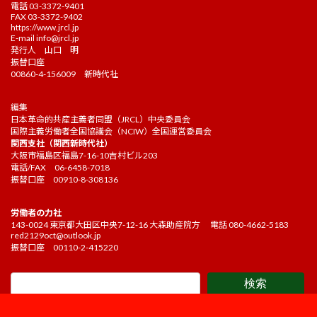
電話 03-3372-9401
FAX 03-3372-9402
https://www.jrcl.jp
E-mail
info@jrcl.jp
発行人 山口 明
振替口座
00860-4-156009 新時代社
編集
日本革命的共産主義者同盟（JRCL）中央委員会
国際主義労働者全国協議会（NCIW）全国運営委員会
関西支社（関西新時代社）
大阪市福島区福島7-16-10吉村ビル203
電話/FAX 06-6458-7018
振替口座 00910-8-308136
労働者の力社
143-0024 東京都大田区中央7-12-16 大森助産院方 電話 080-4662-5183
red2129oct@outlook.jp
振替口座 00110-2-415220
検索
Copyright ©2021 Kakehashi Editorial board. All Rights Reserved.