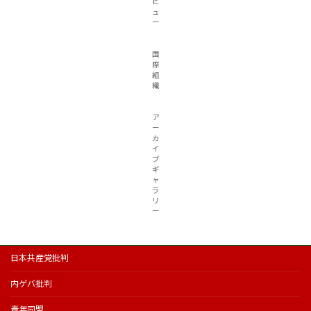
ビ
ュ
ー
国
際
組
織
ア
ー
カ
イ
ブ
ギ
ャ
ラ
リ
ー
日本共産党批判
内ゲバ批判
青年同盟