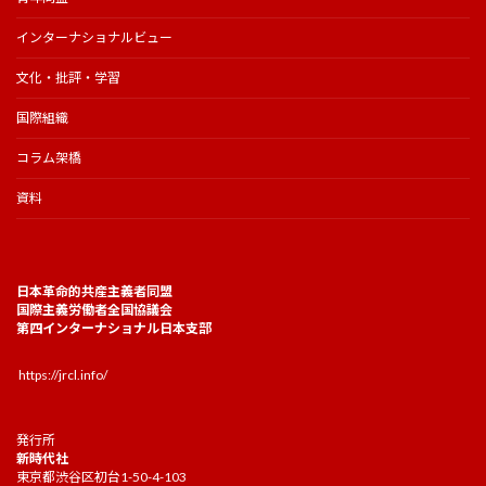
インターナショナルビュー
文化・批評・学習
国際組織
コラム架橋
資料
日本革命的共産主義者同盟
国際主義労働者全国協議会
第四インターナショナル日本支部
https://jrcl.info/
発行所
新時代社
東京都渋谷区初台1-50-4-103