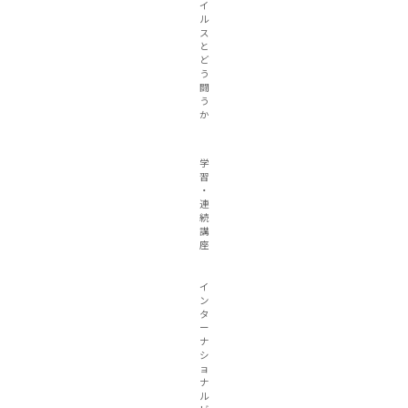
イ
ル
ス
と
ど
う
闘
う
か
学
習
・
連
続
講
座
イ
ン
タ
ー
ナ
シ
ョ
ナ
ル