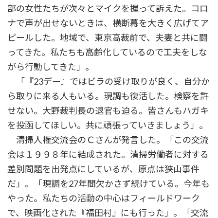
部の女性たちが次々とマイクを握って訴えた。コロ
ナで声が出せないときは、横断幕を大きく広げてア
ピールした。地域で、東京高裁前で、夫妻と共に闘
ってきた。私たちも高齢化しているので工夫をしな
がら行動してきた」。
「『23デー』ではビラの受け取りが良く、自分か
ら取りに来る人もいる。現調も復活した。検察を許
せない。大野裁判長の退官も迫る。皆さんもハガキ
を投函してほしい。共に頑張っていきましょう」。
清掃人権交流会のＣさんが発言した。「この交流
会は１９９８年に結成された。清掃労働者に対する
差別問題を出発点にしているが、原点は狭山事件
だ」。「現調を27年間欠かさず続けている。今年も
やった。私たちの活動の中心はフィールドワーク
で、映画化された『福田村』にも行った」。「交流