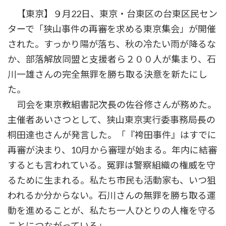
時
【東京】９月22日、東京・台東区の台東区民セン
:
ターで「狭山事件の再審を求める東京集会」が開催
された。すっかり陽が落ち、秋の冷たい雨が降るな
か、部落解放同盟と支援者ら２００人が集まり、石
川一雄さんの完全無罪を勝ち取る決意を新たにし
た。
司会を東京教組書記次長の佐谷修さんが務めた。
主催者あいさつとして、狭山東京実行委事務局長の
桐田達也さんが発言した。「『袴田事件』はすでに
再審が決まり、10月から審理が始まる。年内に結審
するとも言われている。冤罪は警察組織の権威を守
るために生まれる。私たち市民も活動家も、いつ狙
われるか分からない。石川さんの無罪を勝ち取る運
動を進めることが、私たち一人ひとりの人権を守る
ことにつながっている」。