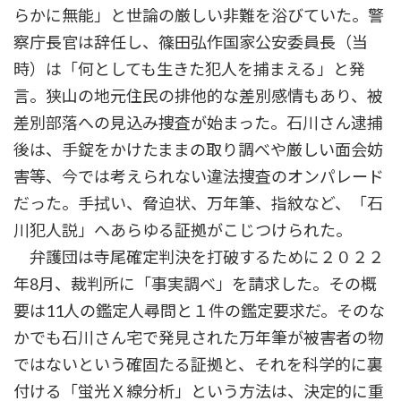
らかに無能」と世論の厳しい非難を浴びていた。警
察庁長官は辞任し、篠田弘作国家公安委員長（当
時）は「何としても生きた犯人を捕まえる」と発
言。狭山の地元住民の排他的な差別感情もあり、被
差別部落への見込み捜査が始まった。石川さん逮捕
後は、手錠をかけたままの取り調べや厳しい面会妨
害等、今では考えられない違法捜査のオンパレード
だった。手拭い、脅迫状、万年筆、指紋など、「石
川犯人説」へあらゆる証拠がこじつけられた。
弁護団は寺尾確定判決を打破するために２０２２
年8月、裁判所に「事実調べ」を請求した。その概
要は11人の鑑定人尋問と１件の鑑定要求だ。そのな
かでも石川さん宅で発見された万年筆が被害者の物
ではないという確固たる証拠と、それを科学的に裏
付ける「蛍光Ｘ線分析」という方法は、決定的に重