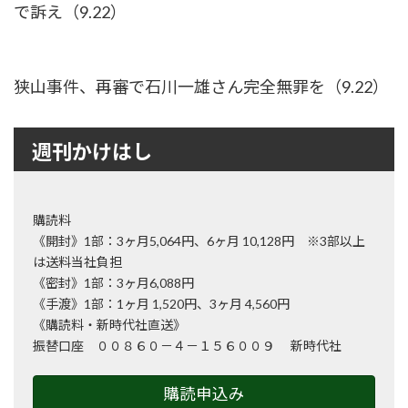
で訴え（9.22）
狭山事件、再審で石川一雄さん完全無罪を（9.22）
週刊かけはし
購読料
《開封》1部：3ヶ月5,064円、6ヶ月 10,128円 ※3部以上
は送料当社負担
《密封》1部：3ヶ月6,088円
《手渡》1部：1ヶ月 1,520円、3ヶ月 4,560円
《購読料・新時代社直送》
振替口座 ００８６０－４－１５６００９ 新時代社
購読申込み