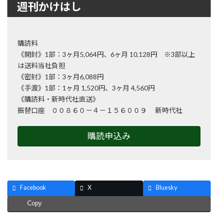
週刊かけはし
購読料
《開封》1部：3ヶ月5,064円、6ヶ月 10,128円 ※3部以上
は送料当社負担
《密封》1部：3ヶ月6,088円
《手渡》1部：1ヶ月 1,520円、3ヶ月 4,560円
《購読料・新時代社直送》
振替口座 ００８６０－４－１５６００９ 新時代社
購読申込み
Facebook
X
Bluesky
Copy