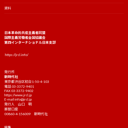
資料
日本革命的共産主義者同盟
国際主義労働者全国協議会
第四インターナショナル日本支部
https://jrcl.info/
発行所
新時代社
東京都渋谷区初台1-50-4-103
電話 03-3372-9401
FAX 03-3372-9402
https://www.jrcl.jp
E-mail
info@jrcl.jp
発行人 山口 明
振替口座
00860-4-156009 新時代社
編集