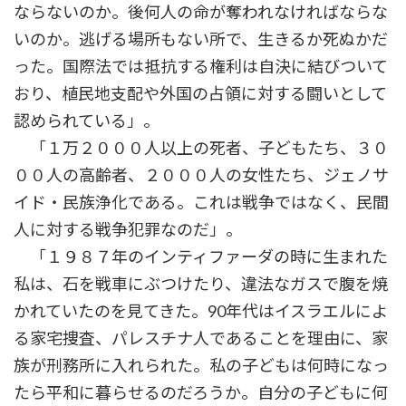
ならないのか。後何人の命が奪われなければならな
いのか。逃げる場所もない所で、生きるか死ぬかだ
った。国際法では抵抗する権利は自決に結びついて
おり、植民地支配や外国の占領に対する闘いとして
認められている」。
「１万２０００人以上の死者、子どもたち、３０
００人の高齢者、２０００人の女性たち、ジェノサ
イド・民族浄化である。これは戦争ではなく、民間
人に対する戦争犯罪なのだ」。
「１９８７年のインティファーダの時に生まれた
私は、石を戦車にぶつけたり、違法なガスで腹を焼
かれていたのを見てきた。90年代はイスラエルによ
る家宅捜査、パレスチナ人であることを理由に、家
族が刑務所に入れられた。私の子どもは何時になっ
たら平和に暮らせるのだろうか。自分の子どもに何