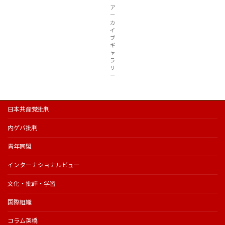
ア
ー
カ
イ
ブ
ギ
ャ
ラ
リ
ー
日本共産党批判
内ゲバ批判
青年同盟
インターナショナルビュー
文化・批評・学習
国際組織
コラム架橋