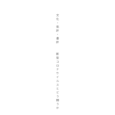
文
化
・
批
評
・
書
評
新
型
コ
ロ
ナ
ウ
イ
ル
ス
と
ど
う
闘
う
か