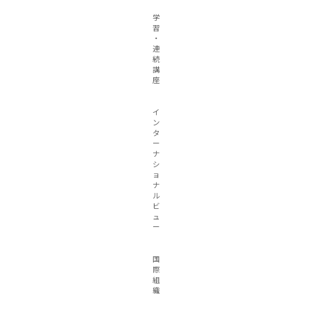
学
習
・
連
続
講
座
イ
ン
タ
ー
ナ
シ
ョ
ナ
ル
ビ
ュ
ー
国
際
組
織