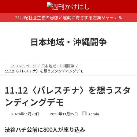
コ
ナ
ン
ビ
テ
ゲ
21世紀社会主義の思想と運動に寄与する左翼ジャーナル
ン
ー
ツ
シ
へ
ョ
日本地域・沖縄闘争
ス
ン
キ
に
ッ
移
プ
動
フロントページ
日本地域・沖縄闘争
11.12〈パレスチナ〉を想うスタンディングデモ
11.12〈パレスチナ〉を想うスタ
ンディングデモ
最
2023年11月29日
2023年11月29日
admin
終
更
渋谷ハチ公前に800人が座り込み
新
日