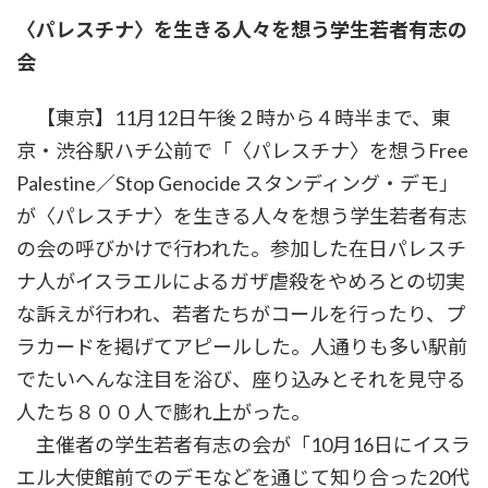
時
〈パレスチナ〉を生きる人々を想う学生若者有志の
:
会
【東京】11月12日午後２時から４時半まで、東
京・渋谷駅ハチ公前で「〈パレスチナ〉を想うFree
Palestine／Stop Genocide スタンディング・デモ」
が〈パレスチナ〉を生きる人々を想う学生若者有志
の会の呼びかけで行われた。参加した在日パレスチ
ナ人がイスラエルによるガザ虐殺をやめろとの切実
な訴えが行われ、若者たちがコールを行ったり、プ
ラカードを掲げてアピールした。人通りも多い駅前
でたいへんな注目を浴び、座り込みとそれを見守る
人たち８００人で膨れ上がった。
主催者の学生若者有志の会が「10月16日にイスラ
エル大使館前でのデモなどを通じて知り合った20代